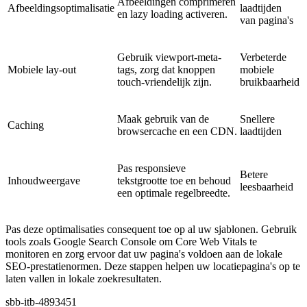
Afbeeldingen comprimeren
Afbeeldingsoptimalisatie
laadtijden
en lazy loading activeren.
van pagina's
Gebruik viewport-meta-
Verbeterde
Mobiele lay-out
tags, zorg dat knoppen
mobiele
touch-vriendelijk zijn.
bruikbaarheid
Maak gebruik van de
Snellere
Caching
browsercache en een CDN.
laadtijden
Pas responsieve
Betere
Inhoudweergave
tekstgrootte toe en behoud
leesbaarheid
een optimale regelbreedte.
Pas deze optimalisaties consequent toe op al uw sjablonen. Gebruik
tools zoals Google Search Console om Core Web Vitals te
monitoren en zorg ervoor dat uw pagina's voldoen aan de lokale
SEO-prestatienormen. Deze stappen helpen uw locatiepagina's op te
laten vallen in lokale zoekresultaten.
sbb-itb-4893451