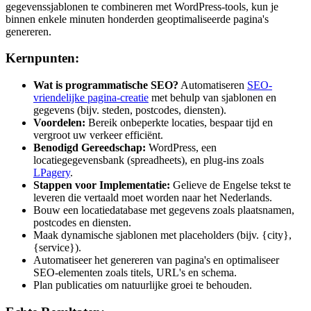
gegevenssjablonen te combineren met WordPress-tools, kun je
binnen enkele minuten honderden geoptimaliseerde pagina's
genereren.
Kernpunten:
Wat is programmatische SEO?
Automatiseren
SEO-
vriendelijke pagina-creatie
met behulp van sjablonen en
gegevens (bijv. steden, postcodes, diensten).
Voordelen:
Bereik onbeperkte locaties, bespaar tijd en
vergroot uw verkeer efficiënt.
Benodigd Gereedschap:
WordPress, een
locatiegegevensbank (spreadheets), en plug-ins zoals
LPagery
.
Stappen voor Implementatie:
Gelieve de Engelse tekst te
leveren die vertaald moet worden naar het Nederlands.
Bouw een locatiedatabase met gegevens zoals plaatsnamen,
postcodes en diensten.
Maak dynamische sjablonen met placeholders (bijv. {city},
{service}).
Automatiseer het genereren van pagina's en optimaliseer
SEO-elementen zoals titels, URL's en schema.
Plan publicaties om natuurlijke groei te behouden.