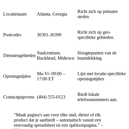
Richt zich op primaire
Locatienaam
Atlanta, Georgia
steden
Richt zich op geo-
Postcodes
30301-30399
specifieke gebieden.
Stadcentrum,
Hoogtepunten van de
Dienstengebieden
Buckhead, Midtown
buurtdekking
Ma-Vr: 09:00 –
Lijst met locatie-specifieke
Openingstijden
17:00 ET
openingstijden
Biedt lokale
Contactgegevens
(404) 555-0123
telefoonnummers aan.
“Maak pagina's aan voor elke stad, dienst of elk
product dat je aanbiedt – automatisch vanuit een
eenvoudig spreadsheet en een sjabloonpagina.” –