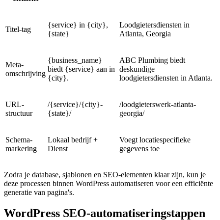
{service} in {city},
Loodgietersdiensten in
Titel-tag
{state}
Atlanta, Georgia
{business_name}
ABC Plumbing biedt
Meta-
biedt {service} aan in
deskundige
omschrijving
{city}.
loodgietersdiensten in Atlanta.
URL-
/{service}/{city}-
/loodgieterswerk-atlanta-
structuur
{state}/
georgia/
Schema-
Lokaal bedrijf +
Voegt locatiespecifieke
markering
Dienst
gegevens toe
Zodra je database, sjablonen en SEO-elementen klaar zijn, kun je
deze processen binnen WordPress automatiseren voor een efficiënte
generatie van pagina's.
WordPress SEO-automatiseringstappen