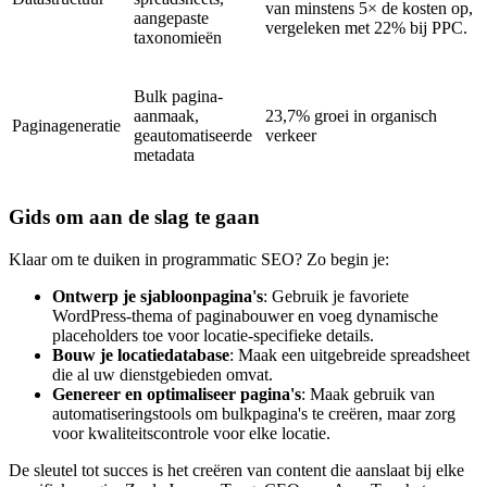
van minstens 5× de kosten op,
aangepaste
vergeleken met 22% bij PPC.
taxonomieën
Bulk pagina-
aanmaak,
23,7% groei in organisch
Paginageneratie
geautomatiseerde
verkeer
metadata
Gids om aan de slag te gaan
Klaar om te duiken in programmatic SEO? Zo begin je:
Ontwerp je sjabloonpagina's
: Gebruik je favoriete
WordPress-thema of paginabouwer en voeg dynamische
placeholders toe voor locatie-specifieke details.
Bouw je locatiedatabase
: Maak een uitgebreide spreadsheet
die al uw dienstgebieden omvat.
Genereer en optimaliseer pagina's
: Maak gebruik van
automatiseringstools om bulkpagina's te creëren, maar zorg
voor kwaliteitscontrole voor elke locatie.
De sleutel tot succes is het creëren van content die aanslaat bij elke