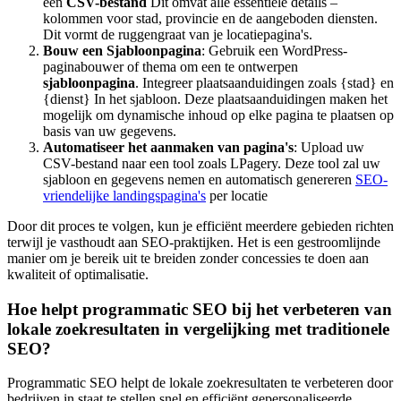
een
CSV-bestand
Dit omvat alle essentiële details –
kolommen voor stad, provincie en de aangeboden diensten.
Dit vormt de ruggengraat van je locatiepagina's.
Bouw een Sjabloonpagina
: Gebruik een WordPress-
paginabouwer of thema om een te ontwerpen
sjabloonpagina
. Integreer plaatsaanduidingen zoals
{stad}
en
{dienst}
In het sjabloon. Deze plaatsaanduidingen maken het
mogelijk om dynamische inhoud op elke pagina te plaatsen op
basis van uw gegevens.
Automatiseer het aanmaken van pagina's
: Upload uw
CSV-bestand naar een tool zoals LPagery. Deze tool zal uw
sjabloon en gegevens nemen en automatisch genereren
SEO-
vriendelijke landingspagina's
per locatie
Door dit proces te volgen, kun je efficiënt meerdere gebieden richten
terwijl je vasthoudt aan SEO-praktijken. Het is een gestroomlijnde
manier om je bereik uit te breiden zonder concessies te doen aan
kwaliteit of optimalisatie.
Hoe helpt programmatic SEO bij het verbeteren van
lokale zoekresultaten in vergelijking met traditionele
SEO?
Programmatic SEO helpt de lokale zoekresultaten te verbeteren door
bedrijven in staat te stellen snel en efficiënt gepersonaliseerde