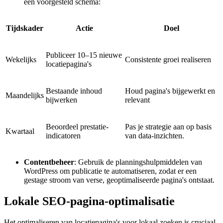
een voorgesteld schema:
Tijdskader
Actie
Doel
Publiceer 10–15 nieuwe
Wekelijks
Consistente groei realiseren
locatiepagina's
Bestaande inhoud
Houd pagina's bijgewerkt en
Maandelijks
bijwerken
relevant
Beoordeel prestatie-
Pas je strategie aan op basis
Kwartaal
indicatoren
van data-inzichten.
Contentbeheer
: Gebruik de planningshulpmiddelen van
WordPress om publicatie te automatiseren, zodat er een
gestage stroom van verse, geoptimaliseerde pagina's ontstaat.
Lokale SEO-pagina-optimalisatie
Het optimaliseren van locatiepagina's voor lokaal zoeken is cruciaal