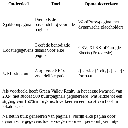
Onderdeel
Doel
Opmaakvereisten
Dient als de
WordPress-pagina met
Sjabloonpagina
basisindeling voor alle
dynamische placeholders
pagina's.
Geeft de benodigde
CSV, XLSX of Google
Locatiegegevens
details voor elke
Sheets (Pro-versie)
pagina.
Zorgt voor SEO-
/{service}/{city}-{state}/
URL-structuur
vriendelijke paden
formaat
Als voorbeeld heeft Green Valley Realty in het eerste kwartaal van
2024 met succes 500 buurtpagina's gegenereerd, wat leidde tot een
stijging van 150% in organisch verkeer en een boost van 80% in
lokale leads.
Na het in bulk genereren van pagina's, verfijn elke pagina door
dynamische gegevens toe te voegen voor een persoonlijker tintje.