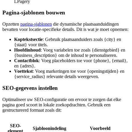
LPagery
Pagina-sjablonen bouwen
Opzetten
pagina-sjablonen
die dynamische plaatsaanduidingen
bevatten voor locatie-specifieke details. Dit is wat je moet opnemen:
Koptekstsectie
: Gebruik plaatsaanduiders zoals
{city}
en
{staat}
voor titels.
Hoofdinhoud
: Voeg variabelen toe zoals
{dienstgebied}
en
{business_description}
om de inhoud te personaliseren.
Contactblok
: Voeg placeholders toe voor
{phone},
{email},
en
{adres}.
Voettekst
: Voeg markeringen toe voor
{openingstijden}
en
{service_radius}
relevante details weergeven.
SEO-gegevens instellen
Optimaliseer uw SEO-configuratie om ervoor te zorgen dat elke
pagina goed scoort in lokale zoekopdrachten. Gebruik een
gestructureerd formaat zoals dit:
SEO-
Sjabloonindeling
Voorbeeld
element