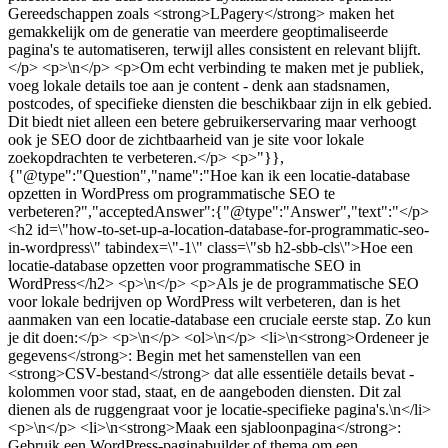
Gereedschappen zoals <strong>LPagery</strong> maken het
gemakkelijk om de generatie van meerdere geoptimaliseerde
pagina's te automatiseren, terwijl alles consistent en relevant blijft.
</p> <p>\n</p> <p>Om echt verbinding te maken met je publiek,
voeg lokale details toe aan je content - denk aan stadsnamen,
postcodes, of specifieke diensten die beschikbaar zijn in elk gebied.
Dit biedt niet alleen een betere gebruikerservaring maar verhoogt
ook je SEO door de zichtbaarheid van je site voor lokale
zoekopdrachten te verbeteren.</p> <p>"}},
{"@type":"Question","name":"Hoe kan ik een locatie-database
opzetten in WordPress om programmatische SEO te
verbeteren?","acceptedAnswer":{"@type":"Answer","text":"</p>
<h2 id=\"how-to-set-up-a-location-database-for-programmatic-seo-
in-wordpress\" tabindex=\"-1\" class=\"sb h2-sbb-cls\">Hoe een
locatie-database opzetten voor programmatische SEO in
WordPress</h2> <p>\n</p> <p>Als je de programmatische SEO
voor lokale bedrijven op WordPress wilt verbeteren, dan is het
aanmaken van een locatie-database een cruciale eerste stap. Zo kun
je dit doen:</p> <p>\n</p> <ol>\n</p> <li>\n<strong>Ordeneer je
gegevens</strong>: Begin met het samenstellen van een
<strong>CSV-bestand</strong> dat alle essentiële details bevat -
kolommen voor stad, staat, en de aangeboden diensten. Dit zal
dienen als de ruggengraat voor je locatie-specifieke pagina's.\n</li>
<p>\n</p> <li>\n<strong>Maak een sjabloonpagina</strong>:
Gebruik een WordPress-paginabuilder of thema om een