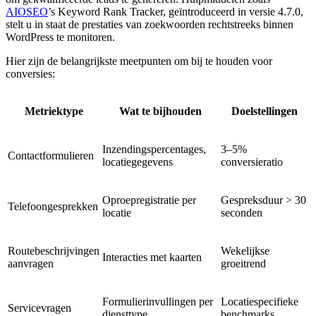
AIOSEO
’s Keyword Rank Tracker, geïntroduceerd in versie 4.7.0,
stelt u in staat de prestaties van zoekwoorden rechtstreeks binnen
WordPress te monitoren.
Hier zijn de belangrijkste meetpunten om bij te houden voor
conversies:
Metriektype
Wat te bijhouden
Doelstellingen
Inzendingspercentages,
3–5%
Contactformulieren
locatiegegevens
conversieratio
Oproepregistratie per
Gespreksduur > 30
Telefoongesprekken
locatie
seconden
Routebeschrijvingen
Wekelijkse
Interacties met kaarten
aanvragen
groeitrend
Formulierinvullingen per
Locatiespecifieke
Servicevragen
diensttype
benchmarks