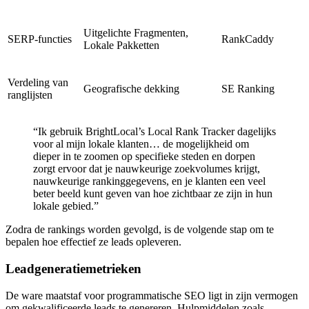
Uitgelichte Fragmenten,
SERP-functies
RankCaddy
Lokale Pakketten
Verdeling van
Geografische dekking
SE Ranking
ranglijsten
“Ik gebruik BrightLocal’s Local Rank Tracker dagelijks
voor al mijn lokale klanten… de mogelijkheid om
dieper in te zoomen op specifieke steden en dorpen
zorgt ervoor dat je nauwkeurige zoekvolumes krijgt,
nauwkeurige rankinggegevens, en je klanten een veel
beter beeld kunt geven van hoe zichtbaar ze zijn in hun
lokale gebied.”
Zodra de rankings worden gevolgd, is de volgende stap om te
bepalen hoe effectief ze leads opleveren.
Leadgeneratiemetrieken
De ware maatstaf voor programmatische SEO ligt in zijn vermogen
om gekwalificeerde leads te genereren. Hulpmiddelen zoals