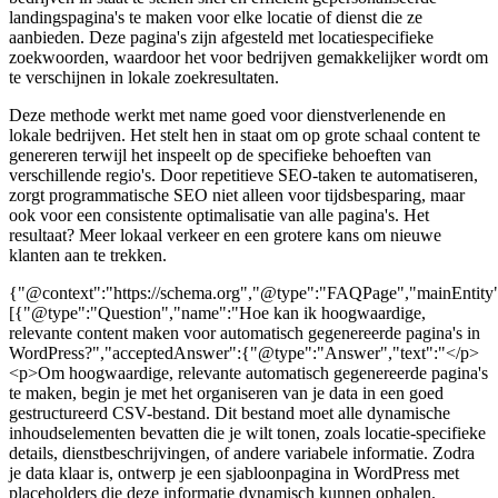
landingspagina's te maken voor elke locatie of dienst die ze
aanbieden. Deze pagina's zijn afgesteld met locatiespecifieke
zoekwoorden, waardoor het voor bedrijven gemakkelijker wordt om
te verschijnen in lokale zoekresultaten.
Deze methode werkt met name goed voor dienstverlenende en
lokale bedrijven. Het stelt hen in staat om op grote schaal content te
genereren terwijl het inspeelt op de specifieke behoeften van
verschillende regio's. Door repetitieve SEO-taken te automatiseren,
zorgt programmatische SEO niet alleen voor tijdsbesparing, maar
ook voor een consistente optimalisatie van alle pagina's. Het
resultaat? Meer lokaal verkeer en een grotere kans om nieuwe
klanten aan te trekken.
{"@context":"https://schema.org","@type":"FAQPage","mainEntity
[{"@type":"Question","name":"Hoe kan ik hoogwaardige,
relevante content maken voor automatisch gegenereerde pagina's in
WordPress?","acceptedAnswer":{"@type":"Answer","text":"</p>
<p>Om hoogwaardige, relevante automatisch gegenereerde pagina's
te maken, begin je met het organiseren van je data in een goed
gestructureerd CSV-bestand. Dit bestand moet alle dynamische
inhoudselementen bevatten die je wilt tonen, zoals locatie-specifieke
details, dienstbeschrijvingen, of andere variabele informatie. Zodra
je data klaar is, ontwerp je een sjabloonpagina in WordPress met
placeholders die deze informatie dynamisch kunnen ophalen.