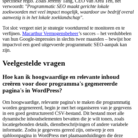
specifieke regio. Zoals Jeremy Tang, CEO van Area Ten, het
verwoordt:
"Programmatic SEO maakt gerichte lokale
zoekwoorden met veel impact mogelijk, waardoor uw bedrijf overal
aanwezig is in het lokale zoeklandschap"
.
Tot slot: vergeet niet je strategie voortdurend te monitoren en te
verfijnen.
Macarthur Vermogensbeheer
’s succes – het verdubbelen
van hun Google-impressies in slechts twee maanden – bewijst hoe
impactvol een goed uitgevoerde programmatic SEO-aanpak kan
zijn.
Veelgestelde vragen
Hoe kan ik hoogwaardige en relevante inhoud
creëren voor door programma's gegenereerde
pagina's in WordPress?
Om hoogwaardige, relevante pagina's te maken die programmatig
worden gegenereerd, begin je met het organiseren van je gegevens
in een goed gestructureerd CSV-bestand. Dit bestand moet alle
dynamische inhoudselementen bevatten die je wilt tonen, zoals
locatiegebonden details, dienstbeschrijvingen of andere variabele
informatie. Zodra je gegevens gereed zijn, ontwerp je een
sjabloonpagina in WordPress met plaatsaanduidingen die deze