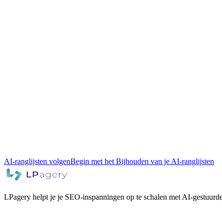
AI-ranglijsten volgen
Begin met het Bijhouden van je AI-ranglijsten
LPagery helpt je je SEO-inspanningen op te schalen met AI-gestuurde