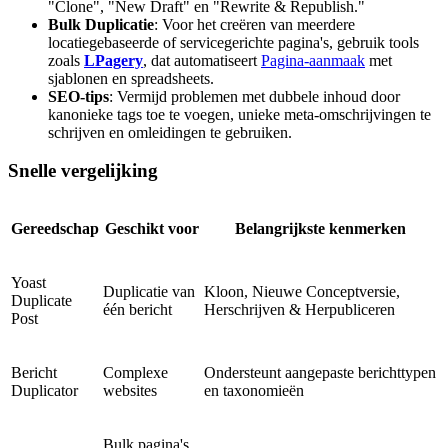
"Clone", "New Draft" en "Rewrite & Republish."
Bulk Duplicatie
: Voor het creëren van meerdere
locatiegebaseerde of servicegerichte pagina's, gebruik tools
zoals
LPagery
, dat automatiseert
Pagina-aanmaak
met
sjablonen en spreadsheets.
SEO-tips
: Vermijd problemen met dubbele inhoud door
kanonieke tags toe te voegen, unieke meta-omschrijvingen te
schrijven en omleidingen te gebruiken.
Snelle vergelijking
Gereedschap
Geschikt voor
Belangrijkste kenmerken
Yoast
Duplicatie van
Kloon, Nieuwe Conceptversie,
Duplicate
één bericht
Herschrijven & Herpubliceren
Post
Bericht
Complexe
Ondersteunt aangepaste berichttypen
Duplicator
websites
en taxonomieën
Bulk pagina's