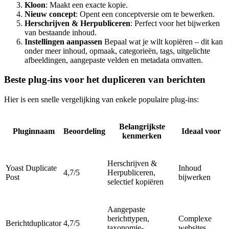
Kloon
: Maakt een exacte kopie.
Nieuw concept
: Opent een conceptversie om te bewerken.
Herschrijven & Herpubliceren
: Perfect voor het bijwerken
van bestaande inhoud.
Instellingen aanpassen
Bepaal wat je wilt kopiëren – dit kan
onder meer inhoud, opmaak, categorieën, tags, uitgelichte
afbeeldingen, aangepaste velden en metadata omvatten.
Beste plug-ins voor het dupliceren van berichten
Hier is een snelle vergelijking van enkele populaire plug-ins:
Belangrijkste
Pluginnaam
Beoordeling
Ideaal voor
kenmerken
Herschrijven &
Yoast Duplicate
Inhoud
4,7/5
Herpubliceren,
Post
bijwerken
selectief kopiëren
Aangepaste
berichttypen,
Complexe
Berichtduplicator
4,7/5
taxonomie-
websites