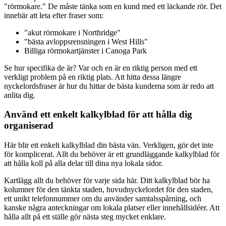
"rörmokare." De måste tänka som en kund med ett läckande rör. Det
innebär att leta efter fraser som:
"akut rörmokare i Northridge"
"bästa avloppsrensningen i West Hills"
Billiga rörmokartjänster i Canoga Park
Se hur specifika de är? Var och en är en riktig person med ett
verkligt problem på en riktig plats. Att hitta dessa längre
nyckelordsfraser är hur du hittar de bästa kunderna som är redo att
anlita dig.
Använd ett enkelt kalkylblad för att hålla dig
organiserad
Här blir ett enkelt kalkylblad din bästa vän. Verkligen, gör det inte
för komplicerat. Allt du behöver är ett grundläggande kalkylblad för
att hålla koll på alla delar till dina nya lokala sidor.
Kartlägg allt du behöver för varje sida här. Ditt kalkylblad bör ha
kolumner för den tänkta staden, huvudnyckelordet för den staden,
ett unikt telefonnummer om du använder samtalsspårning, och
kanske några anteckningar om lokala platser eller innehållsidéer. Att
hålla allt på ett ställe gör nästa steg mycket enklare.