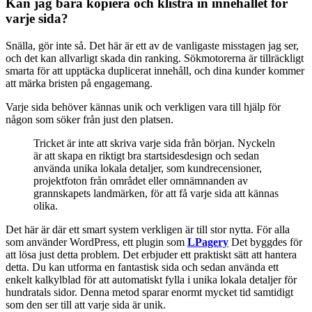
Kan jag bara kopiera och klistra in innehållet för
varje sida?
Snälla, gör inte så. Det här är ett av de vanligaste misstagen jag ser,
och det kan allvarligt skada din ranking. Sökmotorerna är tillräckligt
smarta för att upptäcka duplicerat innehåll, och dina kunder kommer
att märka bristen på engagemang.
Varje sida behöver kännas unik och verkligen vara till hjälp för
någon som söker från just den platsen.
Tricket är inte att skriva varje sida från början. Nyckeln
är att skapa en riktigt bra startsidesdesign och sedan
använda unika lokala detaljer, som kundrecensioner,
projektfoton från området eller omnämnanden av
grannskapets landmärken, för att få varje sida att kännas
olika.
Det här är där ett smart system verkligen är till stor nytta. För alla
som använder WordPress, ett plugin som
LPagery
Det byggdes för
att lösa just detta problem. Det erbjuder ett praktiskt sätt att hantera
detta. Du kan utforma en fantastisk sida och sedan använda ett
enkelt kalkylblad för att automatiskt fylla i unika lokala detaljer för
hundratals sidor. Denna metod sparar enormt mycket tid samtidigt
som den ser till att varje sida är unik.