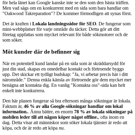
för hela länet kan Google kanske inte se den som den bästa träffen.
Men vad sägs om en konkurrent med en sida som bara handlar om
"Oakwood Takreparation"? De kommer förmodligen att synas först.
Det är kraften i
Lokala landningssidor för SEO
. De fungerar som
mini-webbplatser för varje område du täcker. Detta gör att ditt
företag uppfattas som mycket relevant för både sökmotorer och de
som söker.
Möt kunder där de befinner sig
När en potentiell kund landar på en sida som är skräddarsydd för
just din stad, skapas en omedelbar kontakt och förtroende byggs
upp. Det skickar ett tydligt budskap: "Ja, vi arbetar precis här i ditt
närområde." Denna enkla känsla av förtroende gör dem mycket mer
benägna att kontakta dig. En vanlig "Kontakta oss"-sida kan helt
enkelt inte konkurrera.
Den här planen fungerar så bra eftersom många sökningar är lokala.
Faktum är,
46 % av alla Google-sökningar handlar om lokal
information.
. Ännu bättre, en enorm
78 % av lokala sökningar på
mobilen leder till att någon köper något offline.
, ofta inom en
dag. Detta visar att människor som söker lokala tjänster är redo att
köpa, och de är redo att köpa
nu
.