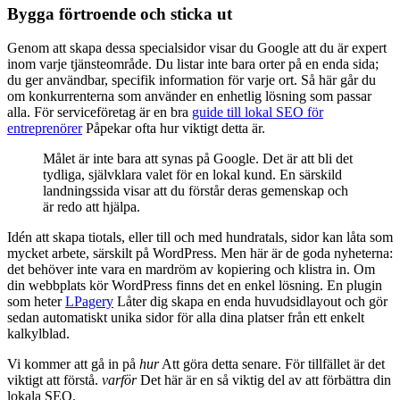
Bygga förtroende och sticka ut
Genom att skapa dessa specialsidor visar du Google att du är expert
inom varje tjänsteområde. Du listar inte bara orter på en enda sida;
du ger användbar, specifik information för varje ort. Så här går du
om konkurrenterna som använder en enhetlig lösning som passar
alla. För serviceföretag är en bra
guide till lokal SEO för
entreprenörer
Påpekar ofta hur viktigt detta är.
Målet är inte bara att synas på Google. Det är att bli det
tydliga, självklara valet för en lokal kund. En särskild
landningssida visar att du förstår deras gemenskap och
är redo att hjälpa.
Idén att skapa tiotals, eller till och med hundratals, sidor kan låta som
mycket arbete, särskilt på WordPress. Men här är de goda nyheterna:
det behöver inte vara en mardröm av kopiering och klistra in. Om
din webbplats kör WordPress finns det en enkel lösning. En plugin
som heter
LPagery
Låter dig skapa en enda huvudsidlayout och gör
sedan automatiskt unika sidor för alla dina platser från ett enkelt
kalkylblad.
Vi kommer att gå in på
hur
Att göra detta senare. För tillfället är det
viktigt att förstå.
varför
Det här är en så viktig del av att förbättra din
lokala SEO.