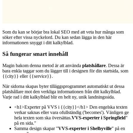
Som du kan se börjar bra lokal SEO med att veta hur många som
söker efter vissa nyckelord. Du kan sedan lägga in den här
informationen snyggt i ditt kalkylblad.
Så fungerar smart innehåll
Magin bakom denna metod är att använda
platshållare
. Dessa är
bara enkla taggar som du lägger till i designen för din startsida, som
{{city}}
eller
{{service}}.
När sidorna skapas byter tilläggsprogrammet automatiskt ut dessa
platshållare mot den verkliga informationen från ditt kalkylblad.
Varje rad i ditt kalkylblad blir en helt ny, unik landningssida.
<h1>Experter på VVS i {{city}}</h1>
Den engelska texten
verkar saknas eller vara ofullständig ('becomes'). Vänligen ge
hela texten som ska översättas.
VVS-experter i Springfield
"
på en sida."
Samma design skapar "
VVS-experter i Shelbyville
" på en