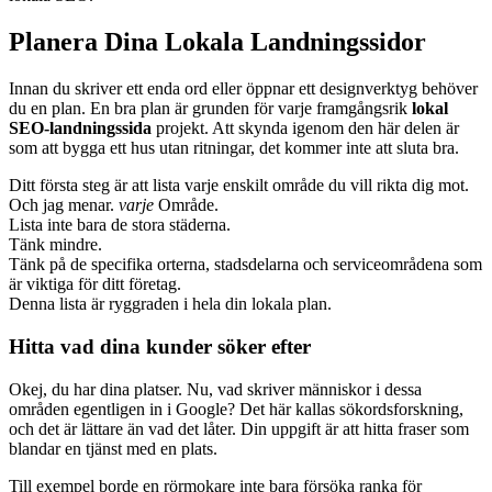
Planera Dina Lokala Landningssidor
Innan du skriver ett enda ord eller öppnar ett designverktyg behöver
du en plan. En bra plan är grunden för varje framgångsrik
lokal
SEO-landningssida
projekt. Att skynda igenom den här delen är
som att bygga ett hus utan ritningar, det kommer inte att sluta bra.
Ditt första steg är att lista varje enskilt område du vill rikta dig mot.
Och jag menar.
varje
Område.
Lista inte bara de stora städerna.
Tänk mindre.
Tänk på de specifika orterna, stadsdelarna och serviceområdena som
är viktiga för ditt företag.
Denna lista är ryggraden i hela din lokala plan.
Hitta vad dina kunder söker efter
Okej, du har dina platser. Nu, vad skriver människor i dessa
områden egentligen in i Google? Det här kallas sökordsforskning,
och det är lättare än vad det låter. Din uppgift är att hitta fraser som
blandar en tjänst med en plats.
Till exempel borde en rörmokare inte bara försöka ranka för