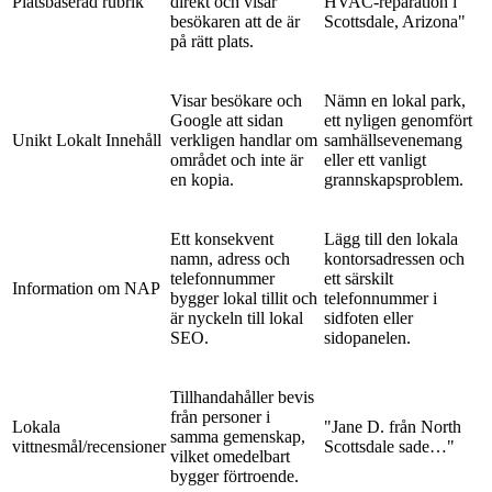
Platsbaserad rubrik
direkt och visar
HVAC-reparation i
besökaren att de är
Scottsdale, Arizona"
på rätt plats.
Visar besökare och
Nämn en lokal park,
Google att sidan
ett nyligen genomfört
Unikt Lokalt Innehåll
verkligen handlar om
samhällsevenemang
området och inte är
eller ett vanligt
en kopia.
grannskapsproblem.
Ett konsekvent
Lägg till den lokala
namn, adress och
kontorsadressen och
telefonnummer
ett särskilt
Information om NAP
bygger lokal tillit och
telefonnummer i
är nyckeln till lokal
sidfoten eller
SEO.
sidopanelen.
Tillhandahåller bevis
från personer i
Lokala
"Jane D. från North
samma gemenskap,
vittnesmål/recensioner
Scottsdale sade…"
vilket omedelbart
bygger förtroende.