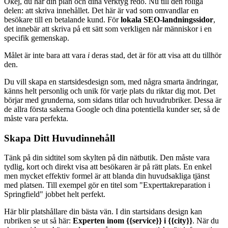
Okej, du har din plan och dina verktyg redo. Nu till den roliga
delen: att skriva innehållet. Det här är vad som omvandlar en
besökare till en betalande kund. För
lokala SEO-landningssidor
,
det innebär att skriva på ett sätt som verkligen når människor i en
specifik gemenskap.
Målet är inte bara att vara
i
deras stad, det är för att visa att du tillhör
den.
Du vill skapa en startsidesdesign som, med några smarta ändringar,
känns helt personlig och unik för varje plats du riktar dig mot. Det
börjar med grunderna, som sidans titlar och huvudrubriker. Dessa är
de allra första sakerna Google och dina potentiella kunder ser, så de
måste vara perfekta.
Skapa Ditt Huvudinnehåll
Tänk på din sidtitel som skylten på din nätbutik. Den måste vara
tydlig, kort och direkt visa att besökaren är på rätt plats. En enkel
men mycket effektiv formel är att blanda din huvudsakliga tjänst
med platsen. Till exempel gör en titel som "Experttakreparation i
Springfield" jobbet helt perfekt.
Här blir platshållare din bästa vän. I din startsidans design kan
rubriken se ut så här:
Experten inom {{service}} i {{city}}
. När du