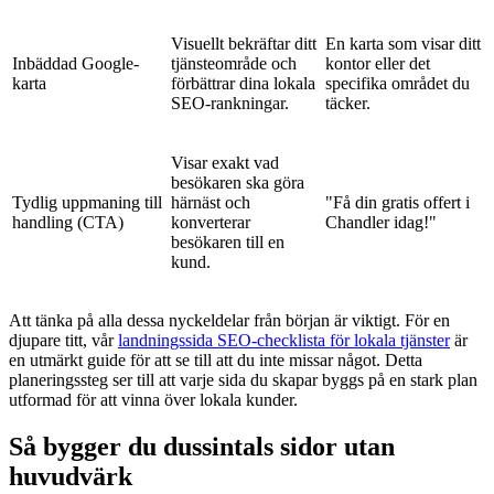
Visuellt bekräftar ditt
En karta som visar ditt
Inbäddad Google-
tjänsteområde och
kontor eller det
karta
förbättrar dina lokala
specifika området du
SEO-rankningar.
täcker.
Visar exakt vad
besökaren ska göra
Tydlig uppmaning till
härnäst och
"Få din gratis offert i
handling (CTA)
konverterar
Chandler idag!"
besökaren till en
kund.
Att tänka på alla dessa nyckeldelar från början är viktigt. För en
djupare titt, vår
landningssida SEO-checklista för lokala tjänster
är
en utmärkt guide för att se till att du inte missar något. Detta
planeringssteg ser till att varje sida du skapar byggs på en stark plan
utformad för att vinna över lokala kunder.
Så bygger du dussintals sidor utan
huvudvärk