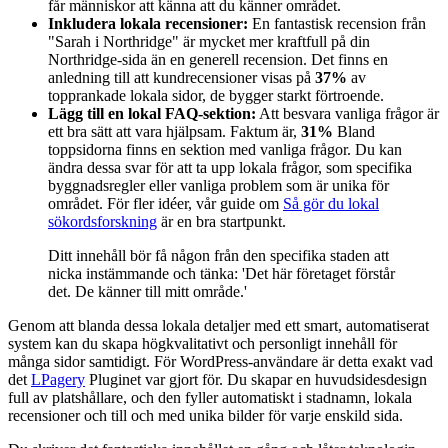
får människor att känna att du känner området.
Inkludera lokala recensioner:
En fantastisk recension från
"Sarah i Northridge" är mycket mer kraftfull på din
Northridge-sida än en generell recension. Det finns en
anledning till att kundrecensioner visas på
37%
av
topprankade lokala sidor, de bygger starkt förtroende.
Lägg till en lokal FAQ-sektion:
Att besvara vanliga frågor är
ett bra sätt att vara hjälpsam. Faktum är,
31%
Bland
toppsidorna finns en sektion med vanliga frågor. Du kan
ändra dessa svar för att ta upp lokala frågor, som specifika
byggnadsregler eller vanliga problem som är unika för
området. För fler idéer, vår guide om
Så gör du lokal
sökordsforskning
är en bra startpunkt.
Ditt innehåll bör få någon från den specifika staden att
nicka instämmande och tänka: 'Det här företaget förstår
det. De känner till mitt område.'
Genom att blanda dessa lokala detaljer med ett smart, automatiserat
system kan du skapa högkvalitativt och personligt innehåll för
många sidor samtidigt. För WordPress-användare är detta exakt vad
det
LPagery
Pluginet var gjort för. Du skapar en huvudsidesdesign
full av platshållare, och den fyller automatiskt i stadnamn, lokala
recensioner och till och med unika bilder för varje enskild sida.