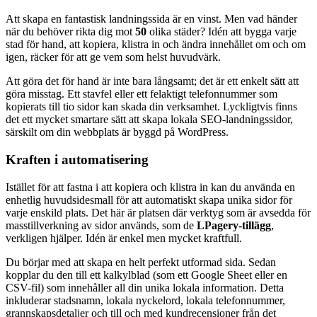
Att skapa en fantastisk landningssida är en vinst. Men vad händer
när du behöver rikta dig mot
50
olika städer? Idén att bygga varje
stad för hand, att kopiera, klistra in och ändra innehållet om och om
igen, räcker för att ge vem som helst huvudvärk.
Att göra det för hand är inte bara långsamt; det är ett enkelt sätt att
göra misstag. Ett stavfel eller ett felaktigt telefonnummer som
kopierats till tio sidor kan skada din verksamhet. Lyckligtvis finns
det ett mycket smartare sätt att skapa lokala SEO-landningssidor,
särskilt om din webbplats är byggd på WordPress.
Kraften i automatisering
Istället för att fastna i att kopiera och klistra in kan du använda en
enhetlig huvudsidesmall för att automatiskt skapa unika sidor för
varje enskild plats. Det här är platsen där verktyg som är avsedda för
masstillverkning av sidor används, som de
LPagery-tillägg
,
verkligen hjälper. Idén är enkel men mycket kraftfull.
Du börjar med att skapa en helt perfekt utformad sida. Sedan
kopplar du den till ett kalkylblad (som ett Google Sheet eller en
CSV-fil) som innehåller all din unika lokala information. Detta
inkluderar stadsnamn, lokala nyckelord, lokala telefonnummer,
grannskapsdetaljer och till och med kundrecensioner från det