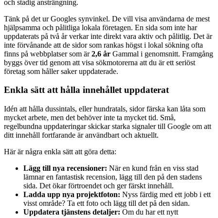
och stadig ansträngning.
Tänk på det ur Googles synvinkel. De vill visa användarna de mest
hjälpsamma och pålitliga lokala företagen. En sida som inte har
uppdaterats på två år verkar inte direkt vara aktiv och pålitlig. Det är
inte förvånande att de sidor som rankas högst i lokal sökning ofta
finns på webbplatser som är
2,6 år
Gammal i genomsnitt. Framgång
byggs över tid genom att visa sökmotorerna att du är ett seriöst
företag som håller saker uppdaterade.
Enkla sätt att hålla innehållet uppdaterat
Idén att hålla dussintals, eller hundratals, sidor färska kan låta som
mycket arbete, men det behöver inte ta mycket tid. Små,
regelbundna uppdateringar skickar starka signaler till Google om att
ditt innehåll fortfarande är användbart och aktuellt.
Här är några enkla sätt att göra detta:
Lägg till nya recensioner:
När en kund från en viss stad
lämnar en fantastisk recension, lägg till den på den stadens
sida. Det ökar förtroendet och ger färskt innehåll.
Ladda upp nya projektfoton:
Nyss färdig med ett jobb i ett
visst område? Ta ett foto och lägg till det på den sidan.
Uppdatera tjänstens detaljer:
Om du har ett nytt