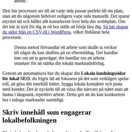
annan."
Den här processen ser till att varje sida passar perfekt till sin plats,
utan att du någonsin behöver redigera varje sida manuellt. Det sparar
mycket tid och håller allt konsekvent över hela din webbplats. Om
det här är nytt för dig är ett bra ställe att börja lära dig.
Så här skapar
du sidor från en CSV-fil i WordPress
, vilket förklarar hela
processen.
Denna metod förvandlar ett arbete som skulle ta veckor
till något du kan slutföra på en eftermiddag. Det handlar
inte om att ta genvägar; det handlar om att arbeta
smartare för att stärka din lokala marknadsföring.
Genom att automatisera hur du skapar din
Lokala landningssidor
för lokal SEO
, du frigör tid att fokusera på det som verkligen spelar
roll, att göra ditt innehåll bättre, bygga lokala kontakter och prata
med kunder. Det är nyckeln till att växa din närvaro på nätet utan att
fastna i långsamt, repetitivt arbete. Detta gör att du kan konkurrera
bra i många marknader samtidigt.
Skriv innehåll som engagerar
lokalbefolkningen