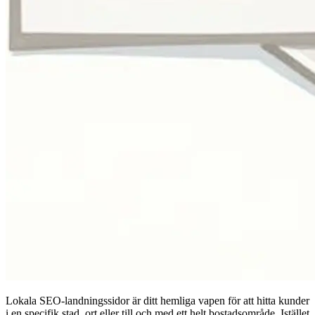
Lokala SEO-landningssidor är ditt hemliga vapen för att hitta kunder
i en specifik stad, ort eller till och med ett helt bostadsområde. Istället