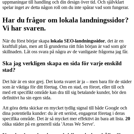
uppmaningar till handling och din design över tid. Och självklart
spelar inget av detta någon roll om du inte spårar vad som fungerar.
Har du frågor om lokala landningssidor?
Vi har svaren.
När du först börjar skapa
lokala SEO-landningssidor
, det är en
kraftfull plan, men att få grunderna rätt från början är vad som gör
skillnaden. Låt oss svara på några av de vanligaste frågorna jag får.
Ska jag verkligen skapa en sida för varje enskild
stad?
Det här är en stor grej. Det korta svaret är ja – men bara för de städer
som är viktiga för ditt företag. Om en stad, en förort, eller till och
med ett specifikt område kan dra till sig betalande kunder, bör den
definitivt ha sin egen sida.
Att göra detta skickar en mycket tydlig signal till både Google och
dina potentiella kunder: du är ett seriöst, engagerat företag i deras
specifika område. Det är så mycket mer effektivt än bara att lista.
20
olika städer på en generell sida 'Areas We Serve'.