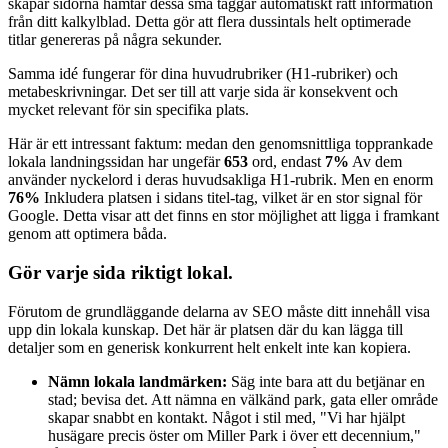
skapar sidorna hämtar dessa små taggar automatiskt rätt information
från ditt kalkylblad. Detta gör att flera dussintals helt optimerade
titlar genereras på några sekunder.
Samma idé fungerar för dina huvudrubriker (H1-rubriker) och
metabeskrivningar. Det ser till att varje sida är konsekvent och
mycket relevant för sin specifika plats.
Här är ett intressant faktum: medan den genomsnittliga topprankade
lokala landningssidan har ungefär
653
ord, endast
7%
Av dem
använder nyckelord i deras huvudsakliga H1-rubrik. Men en enorm
76%
Inkludera platsen i sidans titel-tag, vilket är en stor signal för
Google. Detta visar att det finns en stor möjlighet att ligga i framkant
genom att optimera båda.
Gör varje sida riktigt lokal.
Förutom de grundläggande delarna av SEO måste ditt innehåll visa
upp din lokala kunskap. Det här är platsen där du kan lägga till
detaljer som en generisk konkurrent helt enkelt inte kan kopiera.
Nämn lokala landmärken:
Säg inte bara att du betjänar en
stad; bevisa det. Att nämna en välkänd park, gata eller område
skapar snabbt en kontakt. Något i stil med, "Vi har hjälpt
husägare precis öster om Miller Park i över ett decennium,"