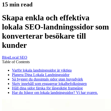
15
min read
Skapa enkla och effektiva
lokala SEO-landningssidor som
konverterar besökare till
kunder
Blog
Local SEO
Table of Contents
Varför lokala landningssidor är viktiga
Planera Dina Lokala Landningssidor
Så bygger du dussintals sidor utan huvudvärk
Skriv innehåll som engagerar lokalbefolkningen
Håll dina sidor färska för långsiktig framgång
Har du frågor om lokala landningssidor? Vi har svaren.