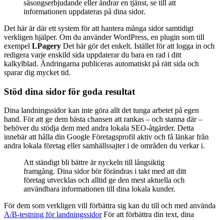
säsongserbjudande eller ändrar en tjänst, se till att
informationen uppdateras på dina sidor.
Det här är där ett system för att hantera många sidor samtidigt
verkligen hjälper. Om du använder WordPress, en plugin som till
exempel
LPagery
Det här gör det enkelt. Istället för att logga in och
redigera varje enskild sida uppdaterar du bara en rad i ditt
kalkylblad. Ändringarna publiceras automatiskt på rätt sida och
sparar dig mycket tid.
Stöd dina sidor för goda resultat
Dina landningssidor kan inte göra allt det tunga arbetet på egen
hand. För att ge dem bästa chansen att rankas – och stanna där –
behöver du stödja dem med andra lokala SEO-åtgärder. Detta
innebär att hålla din Google Företagsprofil aktiv och få länkar från
andra lokala företag eller samhällssajter i de områden du verkar i.
Att ständigt bli bättre är nyckeln till långsiktig
framgång. Dina sidor bör förändras i takt med att ditt
företag utvecklas och alltid ge den mest aktuella och
användbara informationen till dina lokala kunder.
För dem som verkligen vill förbättra sig kan du till och med använda
A/B-testning för landningssidor
För att förbättra din text, dina