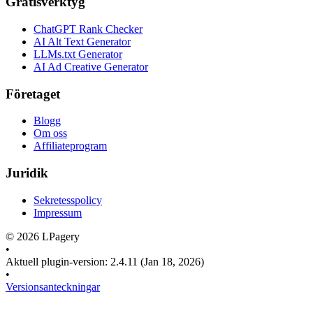
Gratisverktyg
ChatGPT Rank Checker
AI Alt Text Generator
LLMs.txt Generator
AI Ad Creative Generator
Företaget
Blogg
Om oss
Affiliateprogram
Juridik
Sekretesspolicy
Impressum
©
2026
LPagery
•
Aktuell plugin-version
:
2.4.11
(Jan 18, 2026)
•
Versionsanteckningar