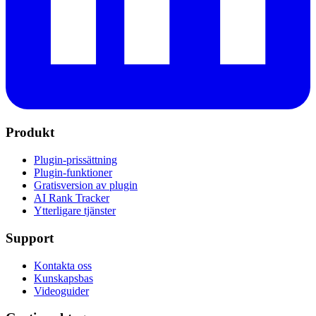
Produkt
Plugin-prissättning
Plugin-funktioner
Gratisversion av plugin
AI Rank Tracker
Ytterligare tjänster
Support
Kontakta oss
Kunskapsbas
Videoguider