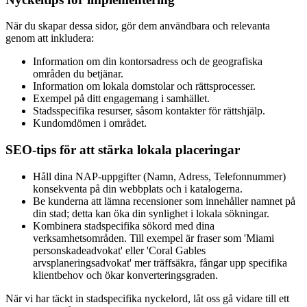
När du skapar dessa sidor, gör dem användbara och relevanta
genom att inkludera:
Information om din kontorsadress och de geografiska
områden du betjänar.
Information om lokala domstolar och rättsprocesser.
Exempel på ditt engagemang i samhället.
Stadsspecifika resurser, såsom kontakter för rättshjälp.
Kundomdömen i området.
SEO-tips för att stärka lokala placeringar
Håll dina NAP-uppgifter (Namn, Adress, Telefonnummer)
konsekventa på din webbplats och i katalogerna.
Be kunderna att lämna recensioner som innehåller namnet på
din stad; detta kan öka din synlighet i lokala sökningar.
Kombinera stadspecifika sökord med dina
verksamhetsområden. Till exempel är fraser som 'Miami
personskadeadvokat' eller 'Coral Gables
arvsplaneringsadvokat' mer träffsäkra, fångar upp specifika
klientbehov och ökar konverteringsgraden.
När vi har täckt in stadspecifika nyckelord, låt oss gå vidare till ett