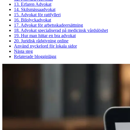
13. Erfaren Advokat
14. Skilsmässaadvokat
15. Advokat för rattfylleri
16. Bilolyckadvokat
17. Advokat för arbetsskadeersättning
18. Advokat specialiserad på medicinsk vårdslöshet
19. Hur man hittar en bra advokat
20. Juridisk rådgivning online
Använd nyckelord för lokala sidor
Nästa steg
Relaterade blogginlägg