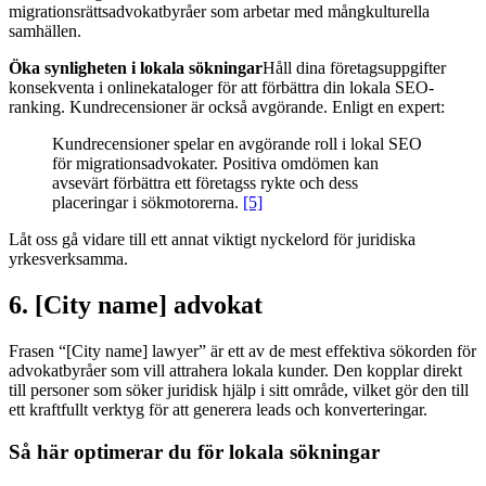
migrationsrättsadvokatbyråer som arbetar med mångkulturella
samhällen.
Öka synligheten i lokala sökningar
Håll dina företagsuppgifter
konsekventa i onlinekataloger för att förbättra din lokala SEO-
ranking. Kundrecensioner är också avgörande. Enligt en expert:
Kundrecensioner spelar en avgörande roll i lokal SEO
för migrationsadvokater. Positiva omdömen kan
avsevärt förbättra ett företagss rykte och dess
placeringar i sökmotorerna.
[5]
Låt oss gå vidare till ett annat viktigt nyckelord för juridiska
yrkesverksamma.
6. [City name] advokat
Frasen “[City name] lawyer” är ett av de mest effektiva sökorden för
advokatbyråer som vill attrahera lokala kunder. Den kopplar direkt
till personer som söker juridisk hjälp i sitt område, vilket gör den till
ett kraftfullt verktyg för att generera leads och konverteringar.
Så här optimerar du för lokala sökningar