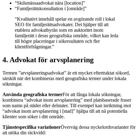
“Skilsmässaadvokat nära [location]”
“Familjerättskonsultation i [område]”
“Kvalitativt innehåll spelar en avgörande roll i lokal
SEO för familjerättsadvokater. Det hjälper till att
etablera advokatbyrån som en auktoritet inom
familjerätt i deras geografiska område, vilket kan leda
till högre placeringar i sökresultaten och fler
klientförfrågningar.”
4. Advokat för arvsplanering
Termen ”arvsplaneringsadvokat” är ett mycket eftertraktat sökord,
särskilt när det kombineras med geografiska termer under lokala
sökningar.
Använda geografiska termer
För att fånga lokala sökningar,
kombinera “advokat inom arvsplanering” med platsbaserade fraser
som namn på städer eller delstater. Till exempel kan inriktning mot
“advokat inom arvsplanering i [stad]” hjälpa till att nå potentiella
klienter som söker i ditt område.
Tjänstespecifika variationer
Överväg dessa nyckelordsvarianter för
att utöka din räckvidd: