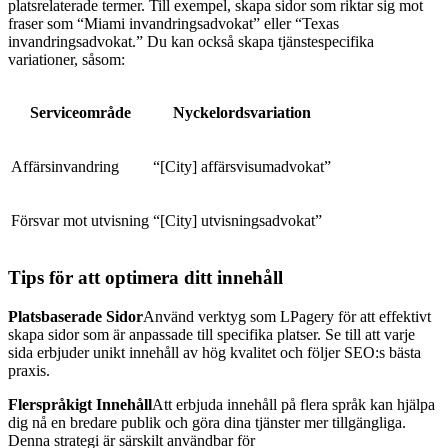
platsrelaterade termer. Till exempel, skapa sidor som riktar sig mot
fraser som “Miami invandringsadvokat” eller “Texas
invandringsadvokat.” Du kan också skapa tjänstespecifika
variationer, såsom:
Serviceområde
Nyckelordsvariation
Affärsinvandring
“[City] affärsvisumadvokat”
Försvar mot utvisning
“[City] utvisningsadvokat”
Tips för att optimera ditt innehåll
Platsbaserade Sidor
Använd verktyg som LPagery för att effektivt
skapa sidor som är anpassade till specifika platser. Se till att varje
sida erbjuder unikt innehåll av hög kvalitet och följer SEO:s bästa
praxis.
Flerspråkigt Innehåll
Att erbjuda innehåll på flera språk kan hjälpa
dig nå en bredare publik och göra dina tjänster mer tillgängliga.
Denna strategi är särskilt användbar för