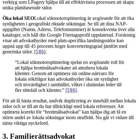
verktyg som LPagery hjälpa till att effektivisera processen att skapa
unika platsbaserade sidor.
Öka lokal SEO
Lokal sökmotoroptimering är avgörande för att öka
synligheten i geografiskt riktade sökningar. Se till att dina NAP-
uppgifter (Namn, Adress, Telefonnummer) är konsekventa över alla
kataloger, och håll din Google Företagsprofil uppdaterad. Forskning
visar att advokatbyråer med plats-specifika landningssidor kan
uppnå upp till 45 procents högre konverteringsgrad jämfört med
generiska sidor.
[5]
[6]
.
“Lokal sökmotoroptimering spelar en avgörande roll för
att hjälpa brottmålsadvokater att attrahera lokala
klienter. Genom att optimera sin online-närvaro för
lokala sökfrågor kan advokatbyråer öka sin synlighet
och trovärdighet i samhället, vilket i slutändan leder till
fler rättsfall och klienter.”
[5]
[6]
.
För att få bästa resultat, undvik duplicering av innehåll mellan lokala
sidor och se till att du har tillräckligt med lokala referenser. Att
optimera korrekt för “brottmålsadvokat” kan hjälpa dig att få en
större andel av lokala sökningar inom straffrätt. Nu går vi vidare till
nästa viktiga nyckelord.
3. Familjerättsadvokat