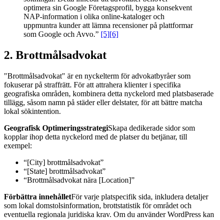
optimera sin Google Företagsprofil, bygga konsekvent
NAP-information i olika online-kataloger och
uppmuntra kunder att lämna recensioner på plattformar
som Google och Avvo.”
[5]
[6]
2. Brottmålsadvokat
"Brottmålsadvokat" är en nyckelterm för advokatbyråer som
fokuserar på straffrätt. För att attrahera klienter i specifika
geografiska områden, kombinera detta nyckelord med platsbaserade
tillägg, såsom namn på städer eller delstater, för att bättre matcha
lokal sökintention.
Geografisk Optimeringsstrategi
Skapa dedikerade sidor som
kopplar ihop detta nyckelord med de platser du betjänar, till
exempel:
“[City] brottmålsadvokat”
“[State] brottmålsadvokat”
“Brottmålsadvokat nära [Location]”
Förbättra innehållet
För varje platspecifik sida, inkludera detaljer
som lokal domstolsinformation, brottstatistik för området och
eventuella regionala juridiska krav. Om du använder WordPress kan