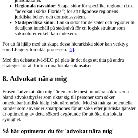
jurisdiktioner.
Regionala navsidor
: Skapa sidor för specifika regioner (t.ex.
”advokat i södra Florida”) för att tillgodose regionens
juridiska behov och domstolssystem.
Stadspecifika sidor
: Länka sidor för delstater och regioner till
detaljerat innehåll på stadsnivå för en logisk struktur som
sökmotorer enkelt kan indexera.
För att få hjälp med att skapa dessa hierarkiska sidor kan verktyg
som LPagery förenkla processen.
[5]
.
Med din delstatsnivå-SEO på plats är det dags att titta på andra
strategier för att förfina dina lokala sökinsatser.
8. Advokat nära mig
Frasen “advokat nära mig” är en av de mest populära sökfraserna
bland advokatbyråer som riktar sig till personer som söker
omedelbar juridisk hjälp i sitt närområde. Med så många potentiella
kunder som använder smartphones för att söka efter juridiska tjänster
är optimering av detta sökord avgörande för att öka din lokala
synlighet.
Så här optimerar du för 'advokat nära mig'