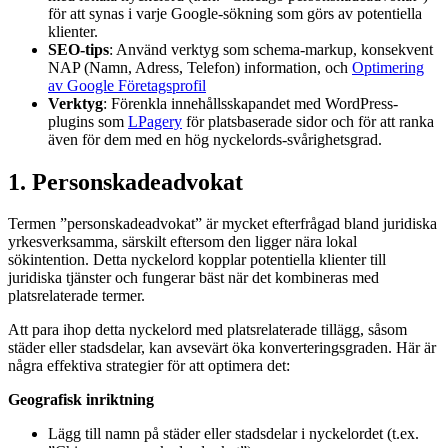
för att synas i varje Google-sökning som görs av potentiella
klienter.
SEO-tips
: Använd verktyg som schema-markup, konsekvent
NAP (Namn, Adress, Telefon) information, och
Optimering
av Google Företagsprofil
Verktyg
: Förenkla innehållsskapandet med WordPress-
plugins som
LPagery
för platsbaserade sidor och för att ranka
även för dem med en hög nyckelords-svårighetsgrad.
1. Personskadeadvokat
Termen ”personskadeadvokat” är mycket efterfrågad bland juridiska
yrkesverksamma, särskilt eftersom den ligger nära lokal
sökintention. Detta nyckelord kopplar potentiella klienter till
juridiska tjänster och fungerar bäst när det kombineras med
platsrelaterade termer.
Att para ihop detta nyckelord med platsrelaterade tillägg, såsom
städer eller stadsdelar, kan avsevärt öka konverteringsgraden. Här är
några effektiva strategier för att optimera det:
Geografisk inriktning
Lägg till namn på städer eller stadsdelar i nyckelordet (t.ex.