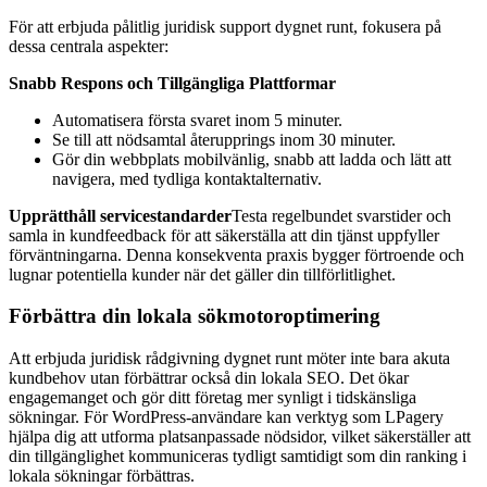
För att erbjuda pålitlig juridisk support dygnet runt, fokusera på
dessa centrala aspekter:
Snabb Respons och Tillgängliga Plattformar
Automatisera första svaret inom 5 minuter.
Se till att nödsamtal återupprings inom 30 minuter.
Gör din webbplats mobilvänlig, snabb att ladda och lätt att
navigera, med tydliga kontaktalternativ.
Upprätthåll servicestandarder
Testa regelbundet svarstider och
samla in kundfeedback för att säkerställa att din tjänst uppfyller
förväntningarna. Denna konsekventa praxis bygger förtroende och
lugnar potentiella kunder när det gäller din tillförlitlighet.
Förbättra din lokala sökmotoroptimering
Att erbjuda juridisk rådgivning dygnet runt möter inte bara akuta
kundbehov utan förbättrar också din lokala SEO. Det ökar
engagemanget och gör ditt företag mer synligt i tidskänsliga
sökningar. För WordPress-användare kan verktyg som LPagery
hjälpa dig att utforma platsanpassade nödsidor, vilket säkerställer att
din tillgänglighet kommuniceras tydligt samtidigt som din ranking i
lokala sökningar förbättras.