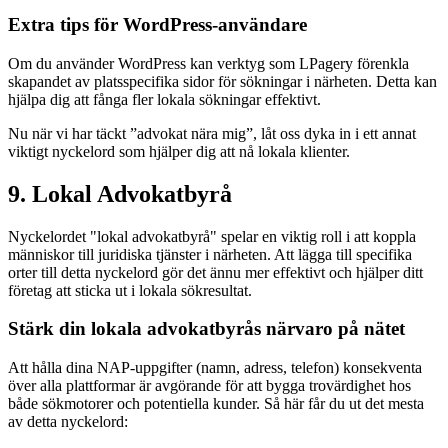
Extra tips för WordPress-användare
Om du använder WordPress kan verktyg som LPagery förenkla
skapandet av platsspecifika sidor för sökningar i närheten. Detta kan
hjälpa dig att fånga fler lokala sökningar effektivt.
Nu när vi har täckt ”advokat nära mig”, låt oss dyka in i ett annat
viktigt nyckelord som hjälper dig att nå lokala klienter.
9. Lokal Advokatbyrå
Nyckelordet "lokal advokatbyrå" spelar en viktig roll i att koppla
människor till juridiska tjänster i närheten. Att lägga till specifika
orter till detta nyckelord gör det ännu mer effektivt och hjälper ditt
företag att sticka ut i lokala sökresultat.
Stärk din lokala advokatbyrås närvaro på nätet
Att hålla dina NAP-uppgifter (namn, adress, telefon) konsekventa
över alla plattformar är avgörande för att bygga trovärdighet hos
både sökmotorer och potentiella kunder. Så här får du ut det mesta
av detta nyckelord: