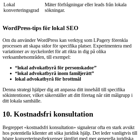
Lokal
Mäter förfrågningar eller leads från lokala
konverteringsgrad
sökningar.
WordPress-tips för lokal SEO
Om du använder WordPress kan verktyg som LPagery förenkla
processen att skapa sidor för specifika platser. Experimentera med
variationer av nyckelordet för att rikta in dig på olika
verksamhetsområden, till exempel:
“lokal advokatbyrå för personskador”
“lokal advokatbyrå inom familjerätt”
lokal advokatbyrå för brottmål
Denna strategi hjälper dig att anpassa ditt innehåll till specifika
sökintentioner, vilket säkerställer att ditt företag når rätt målgrupp i
ditt lokala samhälle.
10. Kostnadsfri konsultation
Begreppet «kostnadsfri konsultation» signalerar ofta en stark avsikt
hos potentiella klienter att söka juridisk hjälp. Det leder vanligtvis till
högre konverteringsfrekvenser jämfört med mer generella juridiska