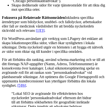
”Chicago personskadeadvokat”).
Skapa dedikerade sidor för varje tjänsteområde för att rikta dig
mot specifika orter.
Fokusera på Relaterade Rättsområden
Inkludera specifika
ärendetyper som bilolyckor, snubbel- och fallolyckor, arbetsskador
eller fall av medicinsk vårdslöshet för att bredda nyckelordets
räckvidd och relevans
[1]
[3]
.
För WordPress-användare gör verktyg som LPagery det enklare att
skapa lokationsspecifika sidor, vilket ökar synligheten i lokala
sökningar. Detta nyckelord utgör en hörnsten i att bygga ett nätverk
av sidor som riktar sig till kunder i specifika områden.
För att förbättra din ranking, använd schema-markering och se till att
ditt företags NAP-uppgifter (Namn, Adress, Telefonnummer) är
konsekventa över kataloger. Lokal sökmotoroptimering spelar en
avgörande roll för att rankas som ”personskadeadvokat” vid
platsbaserade sökningar. Att optimera din Google Företagsprofil och
uppmuntra kundrecensioner kan ytterligare förbättra din lokala
synlighet.
[5]
[6]
.
“Lokal SEO är avgörande för effektiviteten hos
nyckelordet 'personskadeadvokat' eftersom det bidrar
till att förbättra sökbarheten för geografiskt inriktade
sökningar. Detta innebär att advokater behöver