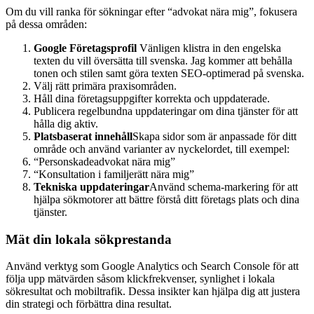
Om du vill ranka för sökningar efter “advokat nära mig”, fokusera
på dessa områden:
Google Företagsprofil
Vänligen klistra in den engelska
texten du vill översätta till svenska. Jag kommer att behålla
tonen och stilen samt göra texten SEO-optimerad på svenska.
Välj rätt primära praxisområden.
Håll dina företagsuppgifter korrekta och uppdaterade.
Publicera regelbundna uppdateringar om dina tjänster för att
hålla dig aktiv.
Platsbaserat innehåll
Skapa sidor som är anpassade för ditt
område och använd varianter av nyckelordet, till exempel:
“Personskadeadvokat nära mig”
“Konsultation i familjerätt nära mig”
Tekniska uppdateringar
Använd schema-markering för att
hjälpa sökmotorer att bättre förstå ditt företags plats och dina
tjänster.
Mät din lokala sökprestanda
Använd verktyg som Google Analytics och Search Console för att
följa upp mätvärden såsom klickfrekvenser, synlighet i lokala
sökresultat och mobiltrafik. Dessa insikter kan hjälpa dig att justera
din strategi och förbättra dina resultat.