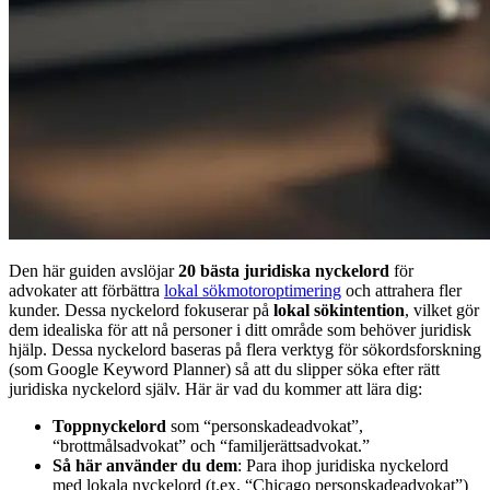
Den här guiden avslöjar
20 bästa juridiska nyckelord
för
advokater att förbättra
lokal sökmotoroptimering
och attrahera fler
kunder. Dessa nyckelord fokuserar på
lokal sökintention
, vilket gör
dem idealiska för att nå personer i ditt område som behöver juridisk
hjälp. Dessa nyckelord baseras på flera verktyg för sökordsforskning
(som Google Keyword Planner) så att du slipper söka efter rätt
juridiska nyckelord själv. Här är vad du kommer att lära dig:
Toppnyckelord
som “personskadeadvokat”,
“brottmålsadvokat” och “familjerättsadvokat.”
Så här använder du dem
: Para ihop juridiska nyckelord
med lokala nyckelord (t.ex. “Chicago personskadeadvokat”)