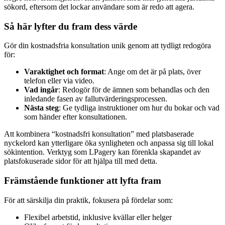
sökord, eftersom det lockar användare som är redo att agera.
Så här lyfter du fram dess värde
Gör din kostnadsfria konsultation unik genom att tydligt redogöra
för:
Varaktighet och format
: Ange om det är på plats, över
telefon eller via video.
Vad ingår
: Redogör för de ämnen som behandlas och den
inledande fasen av fallutvärderingsprocessen.
Nästa steg
: Ge tydliga instruktioner om hur du bokar och vad
som händer efter konsultationen.
Att kombinera “kostnadsfri konsultation” med platsbaserade
nyckelord kan ytterligare öka synligheten och anpassa sig till lokal
sökintention. Verktyg som LPagery kan förenkla skapandet av
platsfokuserade sidor för att hjälpa till med detta.
Främstående funktioner att lyfta fram
För att särskilja din praktik, fokusera på fördelar som:
Flexibel arbetstid, inklusive kvällar eller helger