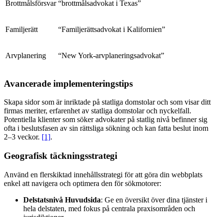
Brottmålsförsvar
“brottmålsadvokat i Texas”
Familjerätt
“Familjerättsadvokat i Kalifornien”
Arvplanering
“New York-arvplaneringsadvokat”
Avancerade implementeringstips
Skapa sidor som är inriktade på statliga domstolar och som visar ditt
firmas meriter, erfarenhet av statliga domstolar och nyckelfall.
Potentiella klienter som söker advokater på statlig nivå befinner sig
ofta i beslutsfasen av sin rättsliga sökning och kan fatta beslut inom
2–3 veckor.
[1]
.
Geografisk täckningsstrategi
Använd en flerskiktad innehållsstrategi för att göra din webbplats
enkel att navigera och optimera den för sökmotorer:
Delstatsnivå Huvudsida
: Ge en översikt över dina tjänster i
hela delstaten, med fokus på centrala praxisområden och