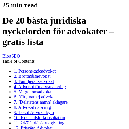
25
min read
De 20 bästa juridiska
nyckelorden för advokater –
gratis lista
Blog
SEO
Table of Contents
1. Personskadeadvokat
2. Brottmålsadvokat
3. Familjerättsadvokat
4. Advokat för arvsplanering
5. Migrationsadvokat
6. [City name] advokat
7. [Delstatens namn] åklagare
8. Advokat nära mig
9. Lokal Advokatbyrå
10. Kostnadsfri konsultation
11. 24/7 Juridisk rådgivning
12. Prisvärd Advokat