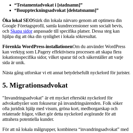
“Testamentadvokat i [stadnamn]”
“Bouppteckningsadvokat [delstatsnamn]”
Öka lokal SEO
Stärk din lokala närvaro genom att optimera din
Google Företagsprofil, samla kundrecensioner som socialt bevis,
och
Skapa sidor
anpassade till specifika platser. Dessa steg kan
hjälpa dig att öka din synlighet i lokala sökresultat.
Förenkla WordPress-installationen
Om du använder WordPress
kan verktyg som LPagery effektivisera processen att skapa flera
lokationsspecifika sidor, vilket sparar tid och säkerställer att varje
sida är unik.
Nästa gång utforskar vi ett annat betydelsefullt nyckelord för jurister.
5. Migrationsadvokat
"Invandringsadvokat" är ett mycket eftersökt nyckelord för
advokatbyråer som fokuserar på invandringsärenden. Folk söker
ofta juridisk hjälp med visum, gröna kort, medborgarskap och
relaterade frågor, vilket gör detta nyckelord avgörande för att
attrahera potentiella kunder.
För att nå lokala målgrupper, kombinera “invandringsadvokat” med