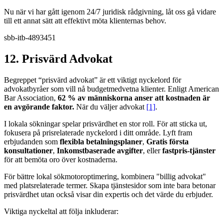
Nu när vi har gått igenom 24/7 juridisk rådgivning, låt oss gå vidare
till ett annat sätt att effektivt möta klienternas behov.
sbb-itb-4893451
12. Prisvärd Advokat
Begreppet “prisvärd advokat” är ett viktigt nyckelord för
advokatbyråer som vill nå budgetmedvetna klienter. Enligt American
Bar Association,
62 % av människorna anser att kostnaden är
en avgörande faktor.
När du väljer advokat
[1]
.
I lokala sökningar spelar prisvärdhet en stor roll. För att sticka ut,
fokusera på prisrelaterade nyckelord i ditt område. Lyft fram
erbjudanden som
flexibla betalningsplaner
,
Gratis första
konsultationer
,
Inkomstbaserade avgifter
, eller
fastpris-tjänster
för att bemöta oro över kostnaderna.
För bättre lokal sökmotoroptimering, kombinera "billig advokat"
med platsrelaterade termer. Skapa tjänstesidor som inte bara betonar
prisvärdhet utan också visar din expertis och det värde du erbjuder.
Viktiga nyckeltal att följa inkluderar: