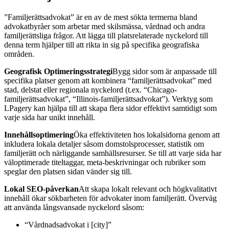
”Familjerättsadvokat” är en av de mest sökta termerna bland
advokatbyråer som arbetar med skilsmässa, vårdnad och andra
familjerättsliga frågor. Att lägga till platsrelaterade nyckelord till
denna term hjälper till att rikta in sig på specifika geografiska
områden.
Geografisk Optimeringsstrategi
Bygg sidor som är anpassade till
specifika platser genom att kombinera “familjerättsadvokat” med
stad, delstat eller regionala nyckelord (t.ex. “Chicago-
familjerättsadvokat”, “Illinois-familjerättsadvokat”). Verktyg som
LPagery kan hjälpa till att skapa flera sidor effektivt samtidigt som
varje sida har unikt innehåll.
Innehållsoptimering
Öka effektiviteten hos lokalsidorna genom att
inkludera lokala detaljer såsom domstolsprocesser, statistik om
familjerätt och närliggande samhällsresurser. Se till att varje sida har
väloptimerade titeltaggar, meta-beskrivningar och rubriker som
speglar den platsen sidan vänder sig till.
Lokal SEO-påverkan
Att skapa lokalt relevant och högkvalitativt
innehåll ökar sökbarheten för advokater inom familjerätt. Överväg
att använda långsvansade nyckelord såsom:
“Vårdnadsadvokat i [city]”