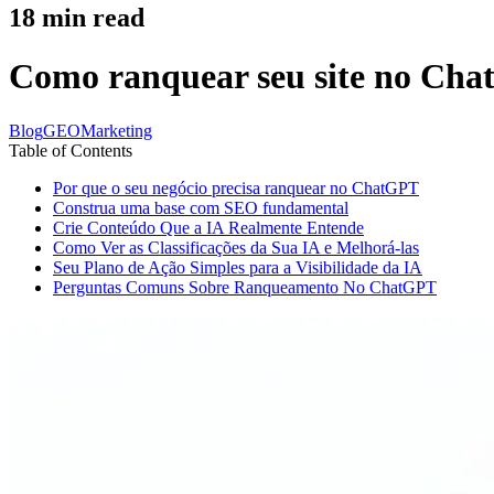
18
min read
Como ranquear seu site no Ch
Blog
GEO
Marketing
Table of Contents
Por que o seu negócio precisa ranquear no ChatGPT
Construa uma base com SEO fundamental
Crie Conteúdo Que a IA Realmente Entende
Como Ver as Classificações da Sua IA e Melhorá-las
Seu Plano de Ação Simples para a Visibilidade da IA
Perguntas Comuns Sobre Ranqueamento No ChatGPT