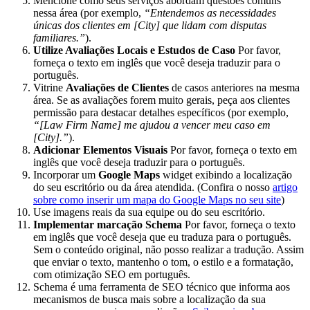
Mencione como seus serviços abordam questões comuns
nessa área (por exemplo,
“Entendemos as necessidades
únicas dos clientes em [City] que lidam com disputas
familiares.”
).
Utilize Avaliações Locais e Estudos de Caso
Por favor,
forneça o texto em inglês que você deseja traduzir para o
português.
Vitrine
Avaliações de Clientes
de casos anteriores na mesma
área. Se as avaliações forem muito gerais, peça aos clientes
permissão para destacar detalhes específicos (por exemplo,
“[Law Firm Name] me ajudou a vencer meu caso em
[City].”
).
Adicionar Elementos Visuais
Por favor, forneça o texto em
inglês que você deseja traduzir para o português.
Incorporar um
Google Maps
widget exibindo a localização
do seu escritório ou da área atendida. (Confira o nosso
artigo
sobre como inserir um mapa do Google Maps no seu site
)
Use imagens reais da sua equipe ou do seu escritório.
Implementar marcação Schema
Por favor, forneça o texto
em inglês que você deseja que eu traduza para o português.
Sem o conteúdo original, não posso realizar a tradução. Assim
que enviar o texto, mantenho o tom, o estilo e a formatação,
com otimização SEO em português.
Schema é uma ferramenta de SEO técnico que informa aos
mecanismos de busca mais sobre a localização da sua