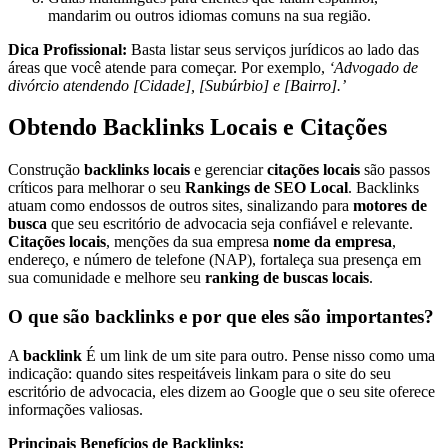
mandarim ou outros idiomas comuns na sua região.
Dica Profissional:
Basta listar seus serviços jurídicos ao lado das
áreas que você atende para começar. Por exemplo,
‘Advogado de
divórcio atendendo [Cidade], [Subúrbio] e [Bairro].’
Obtendo Backlinks Locais e Citações
Construção
backlinks locais
e gerenciar
citações locais
são passos
críticos para melhorar o seu
Rankings de SEO Local
. Backlinks
atuam como endossos de outros sites, sinalizando para
motores de
busca
que seu escritório de advocacia seja confiável e relevante.
Citações locais
, menções da sua empresa
nome da empresa
,
endereço, e número de telefone (NAP), fortaleça sua presença em
sua comunidade e melhore seu
ranking de buscas locais
.
O que são backlinks e por que eles são importantes?
A
backlink
É um link de um site para outro. Pense nisso como uma
indicação: quando sites respeitáveis linkam para o site do seu
escritório de advocacia, eles dizem ao Google que o seu site oferece
informações valiosas.
Principais Benefícios de Backlinks: