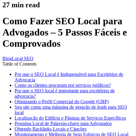
27
min read
Como Fazer SEO Local para
Advogados – 5 Passos Fáceis e
Comprovados
Blog
Local SEO
Table of Contents
Por que o SEO Local é Indispensável para Escritórios de
Advocacia
Como os clientes procuram por serviços jurídicos?
Por que o SEO local é importante para escritórios de
advocacia?
Otimizando o Perfil Comercial do Google (GBP)
Seu site como uma máquina de geração de leads para SEO
local
Localização do Edifício e Páginas de Serviços Específicos
Pesquisa Local de Palavras-chave para Advogados
Obtendo Backlinks Locais e Citações
Monitoramento e Melhoria de Seus Esforços de SEO Local