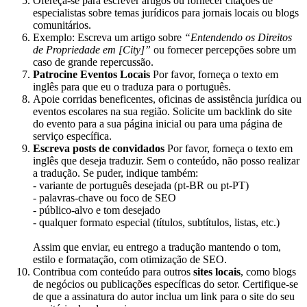
Ofereça-se para escrever artigos ou fornecer citações de
especialistas sobre temas jurídicos para jornais locais ou blogs
comunitários.
Exemplo: Escreva um artigo sobre
“Entendendo os Direitos
de Propriedade em [City]”
ou fornecer percepções sobre um
caso de grande repercussão.
Patrocine Eventos Locais
Por favor, forneça o texto em
inglês para que eu o traduza para o português.
Apoie corridas beneficentes, oficinas de assistência jurídica ou
eventos escolares na sua região. Solicite um backlink do site
do evento para a sua página inicial ou para uma página de
serviço específica.
Escreva posts de convidados
Por favor, forneça o texto em
inglês que deseja traduzir. Sem o conteúdo, não posso realizar
a tradução. Se puder, indique também:
- variante de português desejada (pt-BR ou pt-PT)
- palavras-chave ou foco de SEO
- público-alvo e tom desejado
- qualquer formato especial (títulos, subtítulos, listas, etc.)
Assim que enviar, eu entrego a tradução mantendo o tom,
estilo e formatação, com otimização de SEO.
Contribua com conteúdo para outros
sites locais
, como blogs
de negócios ou publicações específicas do setor. Certifique-se
de que a assinatura do autor inclua um link para o site do seu