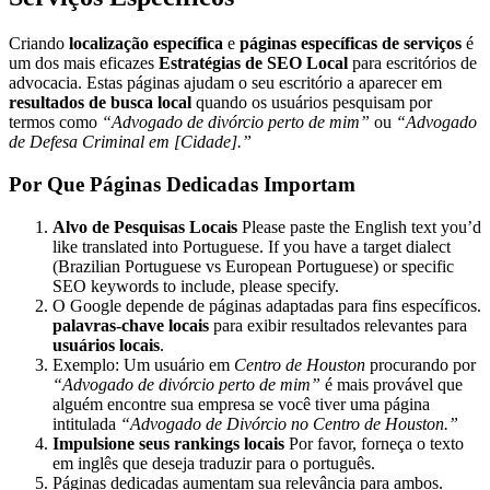
Criando
localização específica
e
páginas específicas de serviços
é
um dos mais eficazes
Estratégias de SEO Local
para escritórios de
advocacia. Estas páginas ajudam o seu escritório a aparecer em
resultados de busca local
quando os usuários pesquisam por
termos como
“Advogado de divórcio perto de mim”
ou
“Advogado
de Defesa Criminal em [Cidade].”
Por Que Páginas Dedicadas Importam
Alvo de Pesquisas Locais
Please paste the English text you’d
like translated into Portuguese. If you have a target dialect
(Brazilian Portuguese vs European Portuguese) or specific
SEO keywords to include, please specify.
O Google depende de páginas adaptadas para fins específicos.
palavras-chave locais
para exibir resultados relevantes para
usuários locais
.
Exemplo: Um usuário em
Centro de Houston
procurando por
“Advogado de divórcio perto de mim”
é mais provável que
alguém encontre sua empresa se você tiver uma página
intitulada
“Advogado de Divórcio no Centro de Houston.”
Impulsione seus rankings locais
Por favor, forneça o texto
em inglês que deseja traduzir para o português.
Páginas dedicadas aumentam sua relevância para ambos.