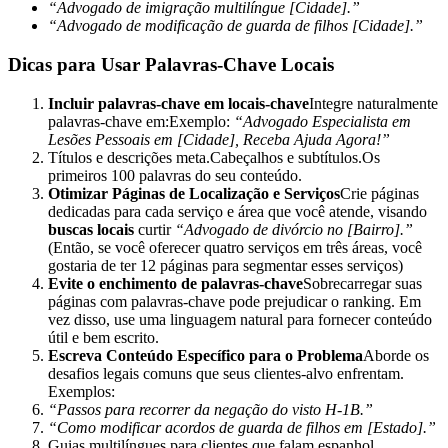
“Advogado de imigração multilíngue [Cidade].”
“Advogado de modificação de guarda de filhos [Cidade].”
Dicas para Usar Palavras-Chave Locais
Incluir palavras-chave em locais-chave
Integre naturalmente
palavras-chave em:Exemplo:
“Advogado Especialista em
Lesões Pessoais em [Cidade], Receba Ajuda Agora!”
Títulos e descrições meta.Cabeçalhos e subtítulos.Os
primeiros 100 palavras do seu conteúdo.
Otimizar Páginas de Localização e Serviços
Crie páginas
dedicadas para cada serviço e área que você atende, visando
buscas locais
curtir
“Advogado de divórcio no [Bairro].”
(Então, se você oferecer quatro serviços em três áreas, você
gostaria de ter 12 páginas para segmentar esses serviços)
Evite o enchimento de palavras-chave
Sobrecarregar suas
páginas com palavras-chave pode prejudicar o ranking. Em
vez disso, use uma linguagem natural para fornecer conteúdo
útil e bem escrito.
Escreva Conteúdo Específico para o Problema
Aborde os
desafios legais comuns que seus clientes-alvo enfrentam.
Exemplos:
“Passos para recorrer da negação do visto H-1B.”
“Como modificar acordos de guarda de filhos em [Estado].”
Guias multilíngues para clientes que falam espanhol,