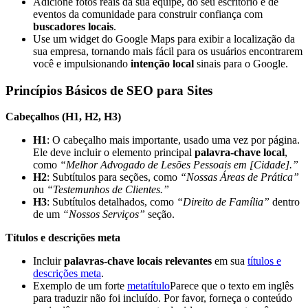
Adicione fotos reais da sua equipe, do seu escritório e de
eventos da comunidade para construir confiança com
buscadores locais
.
Use um widget do Google Maps para exibir a localização da
sua empresa, tornando mais fácil para os usuários encontrarem
você e impulsionando
intenção local
sinais para o Google.
Princípios Básicos de SEO para Sites
Cabeçalhos (H1, H2, H3)
H1
: O cabeçalho mais importante, usado uma vez por página.
Ele deve incluir o elemento principal
palavra-chave local
,
como
“Melhor Advogado de Lesões Pessoais em [Cidade].”
H2
: Subtítulos para seções, como
“Nossas Áreas de Prática”
ou
“Testemunhos de Clientes.”
H3
: Subtítulos detalhados, como
“Direito de Família”
dentro
de um
“Nossos Serviços”
seção.
Títulos e descrições meta
Incluir
palavras-chave locais relevantes
em sua
títulos e
descrições meta
.
Exemplo de um forte
metatítulo
Parece que o texto em inglês
para traduzir não foi incluído. Por favor, forneça o conteúdo