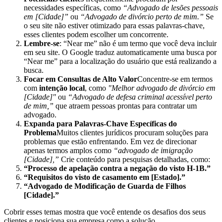
necessidades específicas, como
“Advogado de lesões pessoais
em [Cidade]”
ou
“Advogado de divórcio perto de mim.”
Se
o seu site não estiver otimizado para essas palavras-chave,
esses clientes podem escolher um concorrente.
Lembre-se
: “Near me” não é um termo que você deva incluir
em seu site. O Google traduz automaticamente uma busca por
“Near me” para a localização do usuário que está realizando a
busca.
Focar em Consultas de Alto Valor
Concentre-se em termos
com
intenção local
, como
"Melhor advogado de divórcio em
[Cidade]"
ou
“Advogado de defesa criminal acessível perto
de mim,”
que atraem pessoas prontas para contratar um
advogado.
Expanda para Palavras-Chave Específicas do
Problema
Muitos clientes jurídicos procuram soluções para
problemas que estão enfrentando. Em vez de direcionar
apenas termos amplos como
“advogado de imigração
[Cidade],”
Crie conteúdo para pesquisas detalhadas, como:
“Processo de apelação contra a negação do visto H-1B.”
“Requisitos do visto de casamento em [Estado].”
“Advogado de Modificação de Guarda de Filhos
[Cidade].”
Cobrir esses temas mostra que você entende os desafios dos seus
clientes e posiciona sua empresa como a solução.