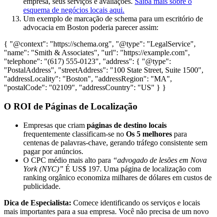
empresa, seus serviços e avaliações.
Saiba mais sobre o
esquema de negócios locais aqui.
Um exemplo de marcação de schema para um escritório de
advocacia em Boston poderia parecer assim:
{ "@context": "https://schema.org", "@type": "LegalService",
"name": "Smith & Associates", "url": "https://example.com",
"telephone": "(617) 555-0123", "address": { "@type":
"PostalAddress", "streetAddress": "100 State Street, Suite 1500",
"addressLocality": "Boston", "addressRegion": "MA",
"postalCode": "02109", "addressCountry": "US" } }
O ROI de Páginas de Localização
Empresas que criam
páginas de destino locais
frequentemente classificam-se no
Os 5 melhores
para
centenas de palavras-chave, gerando tráfego consistente sem
pagar por anúncios.
O CPC médio mais alto para
“advogado de lesões em Nova
York (NYC)”
É US$ 197. Uma página de localização com
ranking orgânico economiza milhares de dólares em custos de
publicidade.
Dica de Especialista:
Comece identificando os serviços e locais
mais importantes para a sua empresa. Você não precisa de um novo