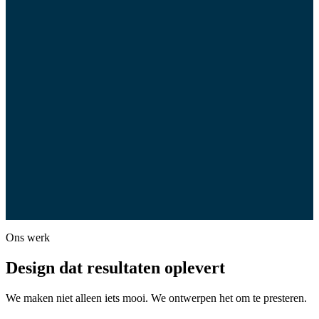
Eindoplevering
Zodra goedgekeurd, ontvang je de definitieve, developer-ready
bestanden: desktop- & mobiele ontwerpen, schone Figma-file,
overdrachtsnotities en een conversiestrategie-video.
Ons werk
Design dat resultaten oplevert
We maken niet alleen iets mooi. We ontwerpen het om te presteren.