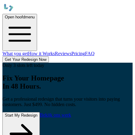
Open hoofdmenu
What you get
How it Works
Reviews
Pricing
FAQ
Get Your Redesign Now
Only 3 slots left today
Fix Your Homepage
In 48 Hours.
Get a professional redesign that turns your visitors into paying
customers.
Just
$499
. No hidden costs.
Bekijk ons werk
Start My Redesign