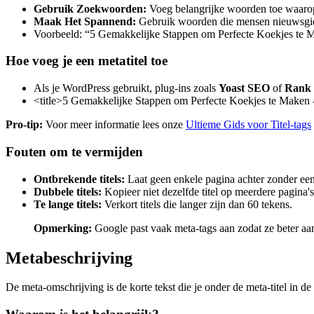
Gebruik Zoekwoorden:
Voeg belangrijke woorden toe waarop
Maak Het Spannend:
Gebruik woorden die mensen nieuwsgier
Voorbeeld: “5 Gemakkelijke Stappen om Perfecte Koekjes te 
Hoe voeg je een metatitel toe
Als je WordPress gebruikt, plug-ins zoals
Yoast SEO
of
Rank
<title>5 Gemakkelijke Stappen om Perfecte Koekjes te Maken 
Pro-tip:
Voor meer informatie lees onze
Ultieme Gids voor Titel-tags
Fouten om te vermijden
Ontbrekende titels:
Laat geen enkele pagina achter zonder een 
Dubbele titels:
Kopieer niet dezelfde titel op meerdere pagina's
Te lange titels:
Verkort titels die langer zijn dan 60 tekens.
Opmerking:
Google past vaak meta-tags aan zodat ze beter aan
Metabeschrijving
De meta-omschrijving is de korte tekst die je onder de meta-titel in d