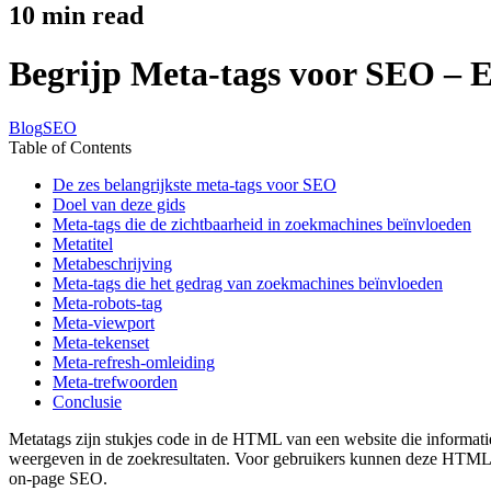
10
min read
Begrijp Meta-tags voor SEO – E
Blog
SEO
Table of Contents
De zes belangrijkste meta-tags voor SEO
Doel van deze gids
Meta-tags die de zichtbaarheid in zoekmachines beïnvloeden
Metatitel
Metabeschrijving
Meta-tags die het gedrag van zoekmachines beïnvloeden
Meta-robots-tag
Meta-viewport
Meta-tekenset
Meta-refresh-omleiding
Meta-trefwoorden
Conclusie
Metatags zijn stukjes code in de HTML van een website die informatie
weergeven in de zoekresultaten. Voor gebruikers kunnen deze HTML-me
on-page SEO.