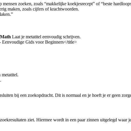
 mensen zoeken, zoals “makkelijke koekjesrecept” of “beste hardloop
ig maken, zoals cijfers of krachtwoorden.
Maken.”
 Math
Laat je metatitel eenvoudig schrijven.
- Eenvoudige Gids voor Beginners</title>
metatitel.
.
sluiten bij een zoekopdracht. Dit is normaal en je hoeft je er geen zor
e zoekresultaten ziet. Hiermee wordt in een paar zinnen uitgelegd waar j