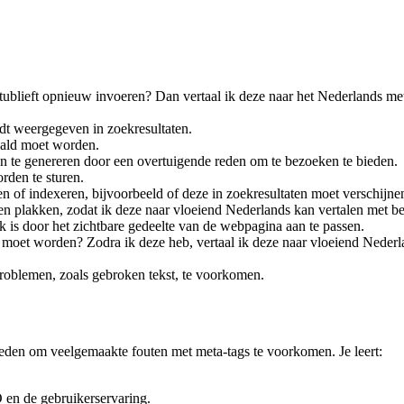
tublieft opnieuw invoeren? Dan vertaal ik deze naar het Nederlands me
dt weergegeven in zoekresultaten.
taald moet worden.
en te genereren door een overtuigende reden om te bezoeken te bieden.
rden te sturen.
 of indexeren, bijvoorbeeld of deze in zoekresultaten moet verschijne
en plakken, zodat ik deze naar vloeiend Nederlands kan vertalen met b
k is door het zichtbare gedeelte van de webpagina aan te passen.
 moet worden? Zodra ik deze heb, vertaal ik deze naar vloeiend Nederlan
oblemen, zoals gebroken tekst, te voorkomen.
ieden om veelgemaakte fouten met meta-tags te voorkomen. Je leert:
 en de gebruikerservaring.