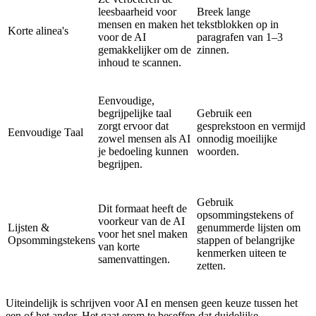
leesbaarheid voor
Breek lange
mensen en maken het
tekstblokken op in
Korte alinea's
voor de AI
paragrafen van 1–3
gemakkelijker om de
zinnen.
inhoud te scannen.
Eenvoudige,
begrijpelijke taal
Gebruik een
zorgt ervoor dat
gesprekstoon en vermijd
Eenvoudige Taal
zowel mensen als AI
onnodig moeilijke
je bedoeling kunnen
woorden.
begrijpen.
Gebruik
Dit formaat heeft de
opsommingstekens of
voorkeur van de AI
Lijsten &
genummerde lijsten om
voor het snel maken
Opsommingstekens
stappen of belangrijke
van korte
kenmerken uiteen te
samenvattingen.
zetten.
Uiteindelijk is schrijven voor AI en mensen geen keuze tussen het
een of het ander. Het gaat erom te beseffen dat duidelijke,