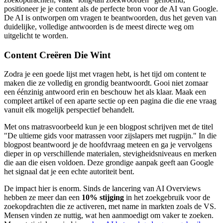
positioneer je je content als de perfecte bron voor de AI van Google.
De AI is ontworpen om vragen te beantwoorden, dus het geven van
duidelijke, volledige antwoorden is de meest directe weg om
uitgelicht te worden.
Content Creëren Die Wint
Zodra je een goede lijst met vragen hebt, is het tijd om content te
maken die ze volledig en grondig beantwoordt. Gooi niet zomaar
een éénzinig antwoord erin en beschouw het als klaar. Maak een
compleet artikel of een aparte sectie op een pagina die die ene vraag
vanuit elk mogelijk perspectief behandelt.
Met ons matrasvoorbeeld kun je een blogpost schrijven met de titel
"De ultieme gids voor matrassen voor zijslapers met rugpijn." In die
blogpost beantwoord je de hoofdvraag meteen en ga je vervolgens
dieper in op verschillende materialen, stevigheidsniveaus en merken
die aan die eisen voldoen. Deze grondige aanpak geeft aan Google
het signaal dat je een echte autoriteit bent.
De impact hier is enorm. Sinds de lancering van AI Overviews
hebben ze meer dan een
10% stijging
in het zoekgebruik voor de
zoekopdrachten die ze activeren, met name in markten zoals de VS.
Mensen vinden ze nuttig, wat hen aanmoedigt om vaker te zoeken.