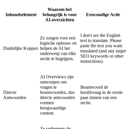
Waarom het
Inhoudselement
belangrijk is voor
Eenvoudige Actie
AI-overzichten
I don't see the English
Ze zorgen voor een
text to translate. Please
logische opbouw en
paste the text you want
Duidelijke Koppen
helpen de AI het
translated (and any target
onderwerp van elke
SEO keywords or other
sectie te begrijpen.
instructions).
AI Overviews zijn
ontworpen om
vragen te
Beantwoord de
Directe
beantwoorden, dus
hoofdvraag in de eerste
Antwoorden
directe antwoorden
paar zinnen van een
vormen
sectie.
hoogwaardige
content.
Ze verbeteren de