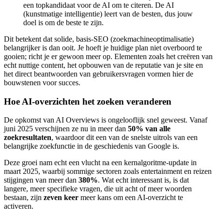
een topkandidaat voor de AI om te citeren. De AI
(kunstmatige intelligentie) leert van de besten, dus jouw
doel is om de beste te zijn.
Dit betekent dat solide, basis-SEO (zoekmachineoptimalisatie)
belangrijker is dan ooit. Je hoeft je huidige plan niet overboord te
gooien; richt je er gewoon meer op. Elementen zoals het creëren van
echt nuttige content, het opbouwen van de reputatie van je site en
het direct beantwoorden van gebruikersvragen vormen hier de
bouwstenen voor succes.
Hoe AI-overzichten het zoeken veranderen
De opkomst van AI Overviews is ongelooflijk snel geweest. Vanaf
juni 2025 verschijnen ze nu in meer dan
50% van alle
zoekresultaten
, waardoor dit een van de snelste uitrols van een
belangrijke zoekfunctie in de geschiedenis van Google is.
Deze groei nam echt een vlucht na een kernalgoritme-update in
maart 2025, waarbij sommige sectoren zoals entertainment en reizen
stijgingen van meer dan
380%
. Wat echt interessant is, is dat
langere, meer specifieke vragen, die uit acht of meer woorden
bestaan, zijn
zeven keer
meer kans om een AI-overzicht te
activeren.