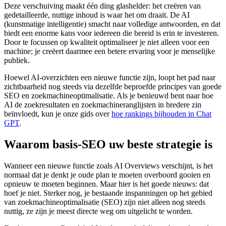
Deze verschuiving maakt één ding glashelder: het creëren van
gedetailleerde, nuttige inhoud is waar het om draait. De AI
(kunstmatige intelligentie) smacht naar volledige antwoorden, en dat
biedt een enorme kans voor iedereen die bereid is erin te investeren.
Door te focussen op kwaliteit optimaliseer je niet alleen voor een
machine; je creëert daarmee een betere ervaring voor je menselijke
publiek.
Hoewel AI-overzichten een nieuwe functie zijn, loopt het pad naar
zichtbaarheid nog steeds via dezelfde beproefde principes van goede
SEO en zoekmachineoptimalisatie. Als je benieuwd bent naar hoe
AI de zoekresultaten en zoekmachineranglijsten in bredere zin
beïnvloedt, kun je onze gids over
hoe rankings bijhouden in Chat
GPT
.
Waarom basis-SEO uw beste strategie is
Wanneer een nieuwe functie zoals AI Overviews verschijnt, is het
normaal dat je denkt je oude plan te moeten overboord gooien en
opnieuw te moeten beginnen. Maar hier is het goede nieuws: dat
hoef je niet. Sterker nog, je bestaande inspanningen op het gebied
van zoekmachineoptimalisatie (SEO) zijn niet alleen nog steeds
nuttig, ze zijn je meest directe weg om uitgelicht te worden.