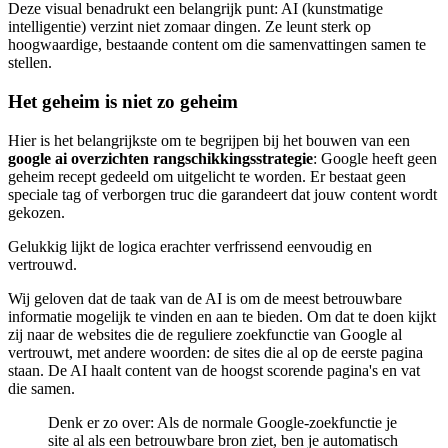
Deze visual benadrukt een belangrijk punt: AI (kunstmatige
intelligentie) verzint niet zomaar dingen. Ze leunt sterk op
hoogwaardige, bestaande content om die samenvattingen samen te
stellen.
Het geheim is niet zo geheim
Hier is het belangrijkste om te begrijpen bij het bouwen van een
google ai overzichten rangschikkingsstrategie
: Google heeft geen
geheim recept gedeeld om uitgelicht te worden. Er bestaat geen
speciale tag of verborgen truc die garandeert dat jouw content wordt
gekozen.
Gelukkig lijkt de logica erachter verfrissend eenvoudig en
vertrouwd.
Wij geloven dat de taak van de AI is om de meest betrouwbare
informatie mogelijk te vinden en aan te bieden. Om dat te doen kijkt
zij naar de websites die de reguliere zoekfunctie van Google al
vertrouwt, met andere woorden: de sites die al op de eerste pagina
staan. De AI haalt content van de hoogst scorende pagina's en vat
die samen.
Denk er zo over: Als de normale Google-zoekfunctie je
site al als een betrouwbare bron ziet, ben je automatisch