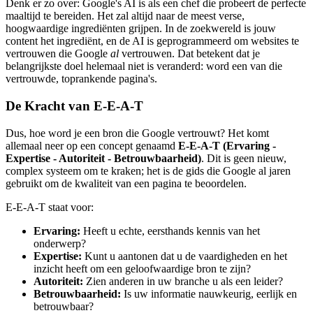
Denk er zo over: Google's AI is als een chef die probeert de perfecte
maaltijd te bereiden. Het zal altijd naar de meest verse,
hoogwaardige ingrediënten grijpen. In de zoekwereld is jouw
content het ingrediënt, en de AI is geprogrammeerd om websites te
vertrouwen die Google
al
vertrouwen. Dat betekent dat je
belangrijkste doel helemaal niet is veranderd: word een van die
vertrouwde, toprankende pagina's.
De Kracht van E-E-A-T
Dus, hoe word je een bron die Google vertrouwt? Het komt
allemaal neer op een concept genaamd
E-E-A-T (Ervaring -
Expertise - Autoriteit - Betrouwbaarheid)
. Dit is geen nieuw,
complex systeem om te kraken; het is de gids die Google al jaren
gebruikt om de kwaliteit van een pagina te beoordelen.
E-E-A-T staat voor:
Ervaring:
Heeft u echte, eersthands kennis van het
onderwerp?
Expertise:
Kunt u aantonen dat u de vaardigheden en het
inzicht heeft om een geloofwaardige bron te zijn?
Autoriteit:
Zien anderen in uw branche u als een leider?
Betrouwbaarheid:
Is uw informatie nauwkeurig, eerlijk en
betrouwbaar?