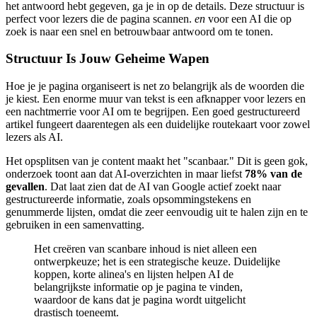
het antwoord hebt gegeven, ga je in op de details. Deze structuur is
perfect voor lezers die de pagina scannen.
en
voor een AI die op
zoek is naar een snel en betrouwbaar antwoord om te tonen.
Structuur Is Jouw Geheime Wapen
Hoe je je pagina organiseert is net zo belangrijk als de woorden die
je kiest. Een enorme muur van tekst is een afknapper voor lezers en
een nachtmerrie voor AI om te begrijpen. Een goed gestructureerd
artikel fungeert daarentegen als een duidelijke routekaart voor zowel
lezers als AI.
Het opsplitsen van je content maakt het "scanbaar." Dit is geen gok,
onderzoek toont aan dat AI-overzichten in maar liefst
78% van de
gevallen
. Dat laat zien dat de AI van Google actief zoekt naar
gestructureerde informatie, zoals opsommingstekens en
genummerde lijsten, omdat die zeer eenvoudig uit te halen zijn en te
gebruiken in een samenvatting.
Het creëren van scanbare inhoud is niet alleen een
ontwerpkeuze; het is een strategische keuze. Duidelijke
koppen, korte alinea's en lijsten helpen AI de
belangrijkste informatie op je pagina te vinden,
waardoor de kans dat je pagina wordt uitgelicht
drastisch toeneemt.