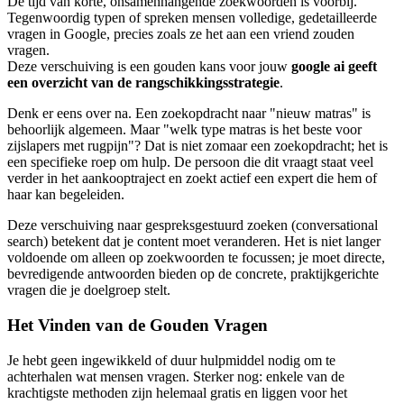
De tijd van korte, onsamenhangende zoekwoorden is voorbij.
Tegenwoordig typen of spreken mensen volledige, gedetailleerde
vragen in Google, precies zoals ze het aan een vriend zouden
vragen.
Deze verschuiving is een gouden kans voor jouw
google ai geeft
een overzicht van de rangschikkingsstrategie
.
Denk er eens over na. Een zoekopdracht naar "nieuw matras" is
behoorlijk algemeen. Maar "welk type matras is het beste voor
zijslapers met rugpijn"? Dat is niet zomaar een zoekopdracht; het is
een specifieke roep om hulp. De persoon die dit vraagt staat veel
verder in het aankooptraject en zoekt actief een expert die hem of
haar kan begeleiden.
Deze verschuiving naar gespreksgestuurd zoeken (conversational
search) betekent dat je content moet veranderen. Het is niet langer
voldoende om alleen op zoekwoorden te focussen; je moet directe,
bevredigende antwoorden bieden op de concrete, praktijkgerichte
vragen die je doelgroep stelt.
Het Vinden van de Gouden Vragen
Je hebt geen ingewikkeld of duur hulpmiddel nodig om te
achterhalen wat mensen vragen. Sterker nog: enkele van de
krachtigste methoden zijn helemaal gratis en liggen voor het