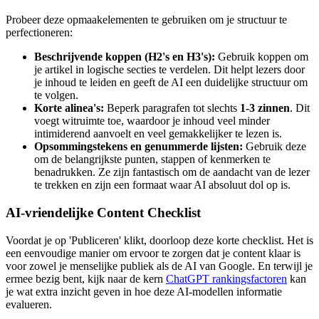
Probeer deze opmaakelementen te gebruiken om je structuur te
perfectioneren:
Beschrijvende koppen (H2's en H3's):
Gebruik koppen om
je artikel in logische secties te verdelen. Dit helpt lezers door
je inhoud te leiden en geeft de AI een duidelijke structuur om
te volgen.
Korte alinea's:
Beperk paragrafen tot slechts
1-3 zinnen
. Dit
voegt witruimte toe, waardoor je inhoud veel minder
intimiderend aanvoelt en veel gemakkelijker te lezen is.
Opsommingstekens en genummerde lijsten:
Gebruik deze
om de belangrijkste punten, stappen of kenmerken te
benadrukken. Ze zijn fantastisch om de aandacht van de lezer
te trekken en zijn een formaat waar AI absoluut dol op is.
AI-vriendelijke Content Checklist
Voordat je op 'Publiceren' klikt, doorloop deze korte checklist. Het is
een eenvoudige manier om ervoor te zorgen dat je content klaar is
voor zowel je menselijke publiek als de AI van Google. En terwijl je
ermee bezig bent, kijk naar de kern
ChatGPT rankingsfactoren
kan
je wat extra inzicht geven in hoe deze AI-modellen informatie
evalueren.