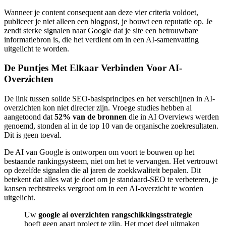
Wanneer je content consequent aan deze vier criteria voldoet,
publiceer je niet alleen een blogpost, je bouwt een reputatie op. Je
zendt sterke signalen naar Google dat je site een betrouwbare
informatiebron is, die het verdient om in een AI-samenvatting
uitgelicht te worden.
De Puntjes Met Elkaar Verbinden Voor AI-
Overzichten
De link tussen solide SEO-basisprincipes en het verschijnen in AI-
overzichten kon niet directer zijn. Vroege studies hebben al
aangetoond dat
52% van de bronnen
die in AI Overviews werden
genoemd, stonden al in de top 10 van de organische zoekresultaten.
Dit is geen toeval.
De AI van Google is ontworpen om voort te bouwen op het
bestaande rankingsysteem, niet om het te vervangen. Het vertrouwt
op dezelfde signalen die al jaren de zoekkwaliteit bepalen. Dit
betekent dat alles wat je doet om je standaard-SEO te verbeteren, je
kansen rechtstreeks vergroot om in een AI-overzicht te worden
uitgelicht.
Uw
google ai overzichten rangschikkingsstrategie
hoeft geen apart project te zijn. Het moet deel uitmaken