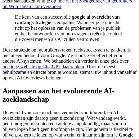
Meer statistieken vind je op
hoe AI het zoekgedrag van gebruikers
op Wordstream.com verandert
.
De kern van een succesvolle
google ai overzicht van
rankingsstrategie
is empathie. Wanneer je je oprecht
richt op het oplossen van de problemen van je publiek
en het beantwoorden van hun vragen, creëer je content
die zowel mensen als AI zullen vertrouwen.
Deze strategie om gebruikersvragen rechtstreeks aan te pakken, is
niet alleen bedoeld voor Google. Ze is ook zeer effectief voor
andere AI-systemen. We behandelen dit verder in onze gids over
hoe je je website op ChatGPT laat ranken
. Door de meest
behulpzame en directe bron te worden, stemt u uw inhoud vanzelf af
op wat AI Overviews belonen.
Aanpassen aan het evoluerende AI-
zoeklandschap
De wereld van zoekmachines verandert voortdurend, en AI-
overzichten zijn daarop geen uitzondering. Wat vandaag werkt,
heeft morgen misschien een andere aanpak nodig, maar voorop
blijven lopen hoeft geen hoofdpijn te zijn. Het geheim is flexibel te
blijven, scherp te letten op wat werkt, en klaar te zijn om je
Google