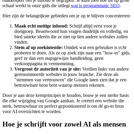
makkelijker om je inhoud te begrijpen. Je kunt zien hoe dit op grote
schaal werkt in onze gids die uitlegt
wat is programmatic SEO
.
Hier zijn de belangrijkste gebieden om je op te blijven concentreren:
Maak echt nuttige inhoud:
Schrijf altijd eerst voor je
doelgroep. Beantwoord hun vragen duidelijk en volledig, en
bied unieke ideeën die ze niet op tien andere websites zullen
vinden.
Stem af op zoekintentie:
Ontdek wat een gebruiker is
echt
proberen te doen. Als ze op zoek zijn naar een "how-to" gids,
geef ze dan een stapsgewijze handleiding, geen
verkooppagina in vermomming.
Vergroot de autoriteit van je site:
Verdien links van andere
gerenommeerde websites in jouw branche. Zie deze als
"stemmen van vertrouwen" die Google laten zien dat je een
betrouwbare bron bent waarop mensen rekenen.
Door je aan deze kernprincipes te houden, bouw je een sterke basis
die elke wijziging van Google aankan. Je creëert een website die
sterk, betrouwbaar en perfect gepositioneerd is om dé go-to bron
voor AI-overzichten te worden.
Hoe je schrijft voor zowel AI als mensen