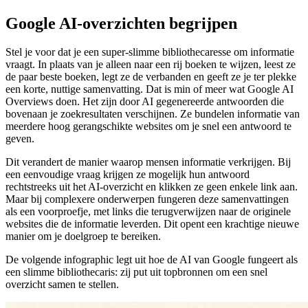
Google AI-overzichten begrijpen
Stel je voor dat je een super‑slimme bibliothecaresse om informatie
vraagt. In plaats van je alleen naar een rij boeken te wijzen, leest ze
de paar beste boeken, legt ze de verbanden en geeft ze je ter plekke
een korte, nuttige samenvatting. Dat is min of meer wat Google AI
Overviews doen. Het zijn door AI gegenereerde antwoorden die
bovenaan je zoekresultaten verschijnen. Ze bundelen informatie van
meerdere hoog gerangschikte websites om je snel een antwoord te
geven.
Dit verandert de manier waarop mensen informatie verkrijgen. Bij
een eenvoudige vraag krijgen ze mogelijk hun antwoord
rechtstreeks uit het AI-overzicht en klikken ze geen enkele link aan.
Maar bij complexere onderwerpen fungeren deze samenvattingen
als een voorproefje, met links die terugverwijzen naar de originele
websites die de informatie leverden. Dit opent een krachtige nieuwe
manier om je doelgroep te bereiken.
De volgende infographic legt uit hoe de AI van Google fungeert als
een slimme bibliothecaris: zij put uit topbronnen om een snel
overzicht samen te stellen.