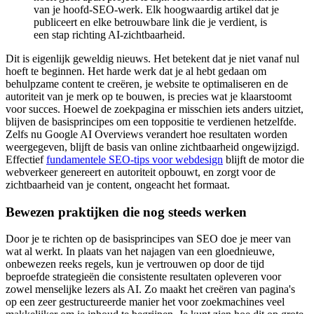
van je hoofd-SEO-werk. Elk hoogwaardig artikel dat je
publiceert en elke betrouwbare link die je verdient, is
een stap richting AI-zichtbaarheid.
Dit is eigenlijk geweldig nieuws. Het betekent dat je niet vanaf nul
hoeft te beginnen. Het harde werk dat je al hebt gedaan om
behulpzame content te creëren, je website te optimaliseren en de
autoriteit van je merk op te bouwen, is precies wat je klaarstoomt
voor succes. Hoewel de zoekpagina er misschien iets anders uitziet,
blijven de basisprincipes om een toppositie te verdienen hetzelfde.
Zelfs nu Google AI Overviews verandert hoe resultaten worden
weergegeven, blijft de basis van online zichtbaarheid ongewijzigd.
Effectief
fundamentele SEO-tips voor webdesign
blijft de motor die
webverkeer genereert en autoriteit opbouwt, en zorgt voor de
zichtbaarheid van je content, ongeacht het formaat.
Bewezen praktijken die nog steeds werken
Door je te richten op de basisprincipes van SEO doe je meer van
wat al werkt. In plaats van het najagen van een gloednieuwe,
onbewezen reeks regels, kun je vertrouwen op door de tijd
beproefde strategieën die consistente resultaten opleveren voor
zowel menselijke lezers als AI. Zo maakt het creëren van pagina's
op een zeer gestructureerde manier het voor zoekmachines veel