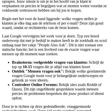
oprapen. Jouw missie is om je in het hoofd van je klant te
verplaatsen en precies te begrijpen wat ze moeten weten voordat ze
voldoende vertrouwen hebben om bij jou te kopen.
Begin met het voor de hand liggende: welke vragen stellen je
klanten je elke dag aan de telefoon of per e-mail? Deze zijn goud
waard, omdat ze rechtstreeks van de bron komen.
Laat Google vervolgens het werk voor je doen. Typ een breed
onderwerp dat met je bedrijf te maken heeft in de zoekbalk en scrol
omlaag naar het vakje "People Also Ask". Dit is niet zomaar een
statische functie; het is een livefeed van de exacte vragen waar
mensen op dit moment naar zoeken.
Brainstorm: veelgestelde vragen van klanten:
Schrijf de
top op
10-15
vragen die je altijd van klanten hoort
Ontdek "Mensen vragen ook":
Bekijk welke gerelateerde
vragen Google toont voor je belangrijkste onderwerpen en
gebruik ze voor ideeën.
Controleer Online Forums:
Bekijk sites zoals Reddit of
Quora. Dit zijn ongefilterde gesprekken waarin mensen
precies de problemen bespreken die jouw product of dienst
oplost.
Door je te richten op deze gedetailleerde, vraaggestuurde
zoekopdrachten, vaak "long-tail zoekwoorden" genoemd,