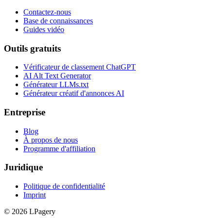
Contactez-nous
Base de connaissances
Guides vidéo
Outils gratuits
Vérificateur de classement ChatGPT
AI Alt Text Generator
Générateur LLMs.txt
Générateur créatif d'annonces AI
Entreprise
Blog
À propos de nous
Programme d'affiliation
Juridique
Politique de confidentialité
Imprint
©
2026
LPagery