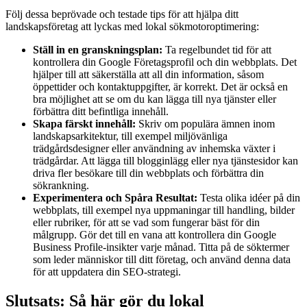
Följ dessa beprövade och testade tips för att hjälpa ditt
landskapsföretag att lyckas med lokal sökmotoroptimering:
Ställ in en granskningsplan:
Ta regelbundet tid för att
kontrollera din Google Företagsprofil och din webbplats. Det
hjälper till att säkerställa att all din information, såsom
öppettider och kontaktuppgifter, är korrekt. Det är också en
bra möjlighet att se om du kan lägga till nya tjänster eller
förbättra ditt befintliga innehåll.
Skapa färskt innehåll:
Skriv om populära ämnen inom
landskapsarkitektur, till exempel miljövänliga
trädgårdsdesigner eller användning av inhemska växter i
trädgårdar. Att lägga till blogginlägg eller nya tjänstesidor kan
driva fler besökare till din webbplats och förbättra din
sökrankning.
Experimentera och Spåra Resultat:
Testa olika idéer på din
webbplats, till exempel nya uppmaningar till handling, bilder
eller rubriker, för att se vad som fungerar bäst för din
målgrupp. Gör det till en vana att kontrollera din Google
Business Profile-insikter varje månad. Titta på de söktermer
som leder människor till ditt företag, och använd denna data
för att uppdatera din SEO-strategi.
Slutsats: Så här gör du lokal