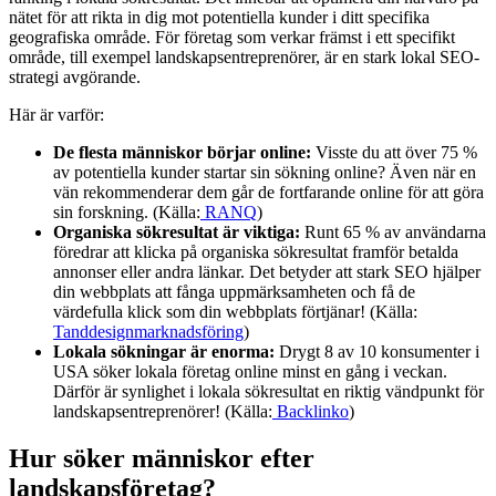
nätet för att rikta in dig mot potentiella kunder i ditt specifika
geografiska område. För företag som verkar främst i ett specifikt
område, till exempel landskapsentreprenörer, är en stark lokal SEO-
strategi avgörande.
Här är varför:
De flesta människor börjar online:
Visste du att över 75 %
av potentiella kunder startar sin sökning online? Även när en
vän rekommenderar dem går de fortfarande online för att göra
sin forskning. (Källa:
RANQ
)
Organiska sökresultat är viktiga:
Runt 65 % av användarna
föredrar att klicka på organiska sökresultat framför betalda
annonser eller andra länkar. Det betyder att stark SEO hjälper
din webbplats att fånga uppmärksamheten och få de
värdefulla klick som din webbplats förtjänar! (Källa:
Tanddesignmarknadsföring
)
Lokala sökningar är enorma:
Drygt 8 av 10 konsumenter i
USA söker lokala företag online minst en gång i veckan.
Därför är synlighet i lokala sökresultat en riktig vändpunkt för
landskapsentreprenörer! (Källa:
Backlinko
)
Hur söker människor efter
landskapsföretag?