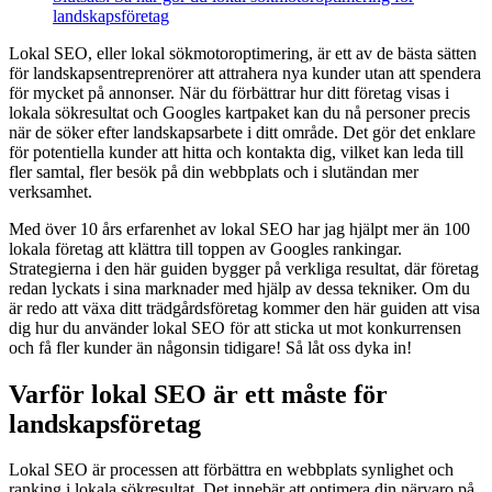
landskapsföretag
Lokal SEO, eller lokal sökmotoroptimering, är ett av de bästa sätten
för landskapsentreprenörer att attrahera nya kunder utan att spendera
för mycket på annonser. När du förbättrar hur ditt företag visas i
lokala sökresultat och Googles kartpaket kan du nå personer precis
när de söker efter landskapsarbete i ditt område. Det gör det enklare
för potentiella kunder att hitta och kontakta dig, vilket kan leda till
fler samtal, fler besök på din webbplats och i slutändan mer
verksamhet.
Med över 10 års erfarenhet av lokal SEO har jag hjälpt mer än 100
lokala företag att klättra till toppen av Googles rankingar.
Strategierna i den här guiden bygger på verkliga resultat, där företag
redan lyckats i sina marknader med hjälp av dessa tekniker. Om du
är redo att växa ditt trädgårdsföretag kommer den här guiden att visa
dig hur du använder lokal SEO för att sticka ut mot konkurrensen
och få fler kunder än någonsin tidigare! Så låt oss dyka in!
Varför lokal SEO är ett måste för
landskapsföretag
Lokal SEO är processen att förbättra en webbplats synlighet och
ranking i lokala sökresultat. Det innebär att optimera din närvaro på