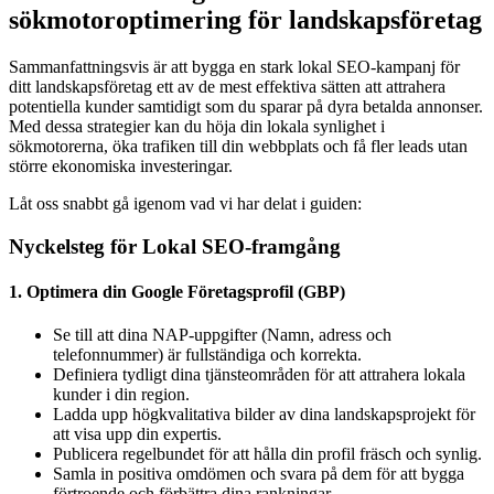
sökmotoroptimering för landskapsföretag
Sammanfattningsvis är att bygga en stark lokal SEO-kampanj för
ditt landskapsföretag ett av de mest effektiva sätten att attrahera
potentiella kunder samtidigt som du sparar på dyra betalda annonser.
Med dessa strategier kan du höja din lokala synlighet i
sökmotorerna, öka trafiken till din webbplats och få fler leads utan
större ekonomiska investeringar.
Låt oss snabbt gå igenom vad vi har delat i guiden:
Nyckelsteg för Lokal SEO-framgång
1. Optimera din Google Företagsprofil (GBP)
Se till att dina NAP-uppgifter (Namn, adress och
telefonnummer) är fullständiga och korrekta.
Definiera tydligt dina tjänsteområden för att attrahera lokala
kunder i din region.
Ladda upp högkvalitativa bilder av dina landskapsprojekt för
att visa upp din expertis.
Publicera regelbundet för att hålla din profil fräsch och synlig.
Samla in positiva omdömen och svara på dem för att bygga
förtroende och förbättra dina rankningar.