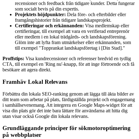
recensioner och feedback från tidigare kunder. Detta fungerar
som socialt bevis på din expertis.
Projektets höjdpunkter:
Dela före- och efterbilder eller
framgångshistorier från tidigare landskapsprojekt.
Certifieringar och erkännanden:
Visa medlemskap eller
certifieringar, till exempel att vara en verifierad entreprenör
eller medlem i en lokal trädgårds- och landskapsförening.
Glöm inte att lyfta fram utmärkelser eller erkännanden, som
till exempel "Topprankat landskapsföretag i [Din Stad]."
Proffstips:
Visa kundrecensioner och referenser bredvid en tydlig
CTA, till exempel en 'Ring nu'-knapp, för att inge förtroende och få
besökare att agera direkt.
Framhäv Lokal Relevans
Förbättra din lokala SEO-ranking genom att lägga till äkta bilder av
ditt team som arbetar på plats, färdigställda projekt och engagemang
i samhällsevenemang. Att integrera en Google Maps-widget för att
visa din plats gör det inte bara lättare för användarna att hitta dig
utan visar också Google din lokala relevans.
Grundläggande principer för sökmotoroptimering
på webbplatser