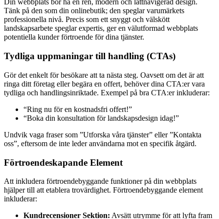
Din webbplats bör ha en ren, modern och lättnavigerad design.
Tänk på den som din onlinebutik; den speglar varumärkets
professionella nivå. Precis som ett snyggt och välskött
landskapsarbete speglar expertis, ger en välutformad webbplats
potentiella kunder förtroende för dina tjänster.
Tydliga uppmaningar till handling (CTAs)
Gör det enkelt för besökare att ta nästa steg. Oavsett om det är att
ringa ditt företag eller begära en offert, behöver dina CTA:er vara
tydliga och handlingsinriktade. Exempel på bra CTA:er inkluderar:
“Ring nu för en kostnadsfri offert!”
“Boka din konsultation för landskapsdesign idag!”
Undvik vaga fraser som ”Utforska våra tjänster” eller ”Kontakta
oss”, eftersom de inte leder användarna mot en specifik åtgärd.
Förtroendeskapande Element
Att inkludera förtroendebyggande funktioner på din webbplats
hjälper till att etablera trovärdighet. Förtroendebyggande element
inkluderar:
Kundrecensioner Sektion:
Avsätt utrymme för att lyfta fram