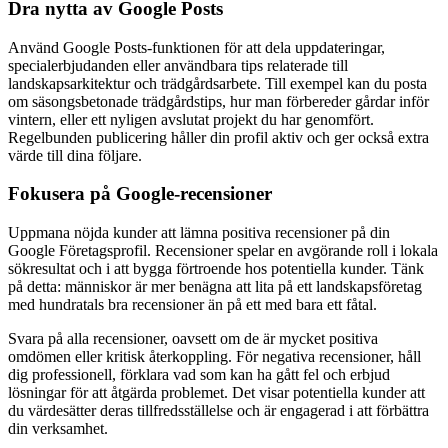
Dra nytta av Google Posts
Använd Google Posts-funktionen för att dela uppdateringar,
specialerbjudanden eller användbara tips relaterade till
landskapsarkitektur och trädgårdsarbete. Till exempel kan du posta
om säsongsbetonade trädgårdstips, hur man förbereder gårdar inför
vintern, eller ett nyligen avslutat projekt du har genomfört.
Regelbunden publicering håller din profil aktiv och ger också extra
värde till dina följare.
Fokusera på Google-recensioner
Uppmana nöjda kunder att lämna positiva recensioner på din
Google Företagsprofil. Recensioner spelar en avgörande roll i lokala
sökresultat och i att bygga förtroende hos potentiella kunder. Tänk
på detta: människor är mer benägna att lita på ett landskapsföretag
med hundratals bra recensioner än på ett med bara ett fåtal.
Svara på alla recensioner, oavsett om de är mycket positiva
omdömen eller kritisk återkoppling. För negativa recensioner, håll
dig professionell, förklara vad som kan ha gått fel och erbjud
lösningar för att åtgärda problemet. Det visar potentiella kunder att
du värdesätter deras tillfredsställelse och är engagerad i att förbättra
din verksamhet.