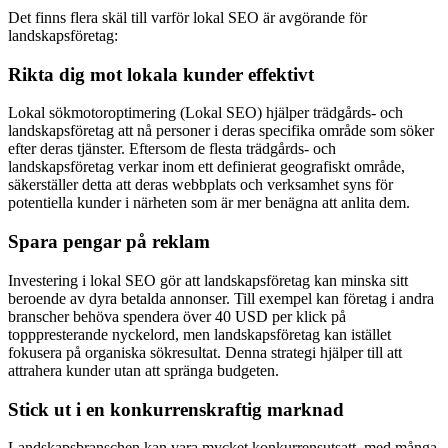
Det finns flera skäl till varför lokal SEO är avgörande för
landskapsföretag:
Rikta dig mot lokala kunder effektivt
Lokal sökmotoroptimering (Lokal SEO) hjälper trädgårds- och
landskapsföretag att nå personer i deras specifika område som söker
efter deras tjänster. Eftersom de flesta trädgårds- och
landskapsföretag verkar inom ett definierat geografiskt område,
säkerställer detta att deras webbplats och verksamhet syns för
potentiella kunder i närheten som är mer benägna att anlita dem.
Spara pengar på reklam
Investering i lokal SEO gör att landskapsföretag kan minska sitt
beroende av dyra betalda annonser. Till exempel kan företag i andra
branscher behöva spendera över 40 USD per klick på
topppresterande nyckelord, men landskapsföretag kan istället
fokusera på organiska sökresultat. Denna strategi hjälper till att
attrahera kunder utan att spränga budgeten.
Stick ut i en konkurrenskraftig marknad
Landskapsbranschen kan vara mycket konkurrensutsatt, med många