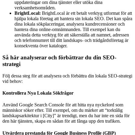
uppdateringar om dina tjänster eller utöka dina
verksamhetsområden.
BrightLocal:
BrightLocal är ett betalt verktyg utformat för att
hjälpa lokala företag att hantera sin lokala SEO. Det kan spåra
dina lokala sökplaceringar, analysera kundrecensioner och
hantera dina online-omnämnanden. Till exempel kan du
använda detta verktyg för att säkerställa att namnet, adressen
och telefonnumret till ditt landskaps- och trädgårdsföretag är
konsekventa över kataloger.
Så här analyserar och förbättrar du din SEO-
strategi
Följ dessa steg för att analysera och förbättra din lokala SEO-strategi
vid behov:
Kontrollera Nya Lokala Sökfrågor
Använd Google Search Console för att hitta nya nyckelord som
människor söker efter. Till exempel, om du märker att “torktålig
landskapsarkitektur i [City]” är trendigt, men du har inte en sida för
den här tjänsten, skapa en sådan för att fånga upp den trafiken.
Utvärdera prestanda för Google Business Profile (GBP)