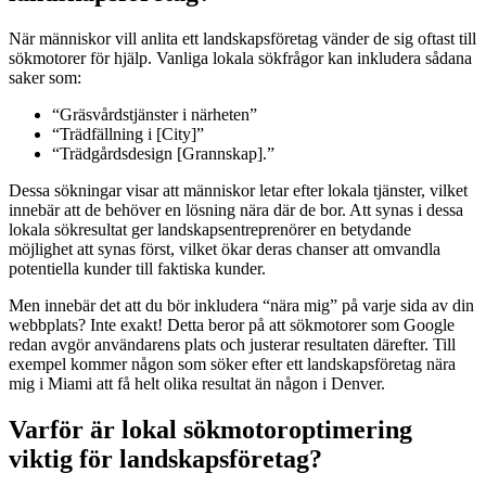
När människor vill anlita ett landskapsföretag vänder de sig oftast till
sökmotorer för hjälp. Vanliga lokala sökfrågor kan inkludera sådana
saker som:
“Gräsvårdstjänster i närheten”
“Trädfällning i [City]”
“Trädgårdsdesign [Grannskap].”
Dessa sökningar visar att människor letar efter lokala tjänster, vilket
innebär att de behöver en lösning nära där de bor. Att synas i dessa
lokala sökresultat ger landskapsentreprenörer en betydande
möjlighet att synas först, vilket ökar deras chanser att omvandla
potentiella kunder till faktiska kunder.
Men innebär det att du bör inkludera “nära mig” på varje sida av din
webbplats? Inte exakt! Detta beror på att sökmotorer som Google
redan avgör användarens plats och justerar resultaten därefter. Till
exempel kommer någon som söker efter ett landskapsföretag nära
mig i Miami att få helt olika resultat än någon i Denver.
Varför är lokal sökmotoroptimering
viktig för landskapsföretag?