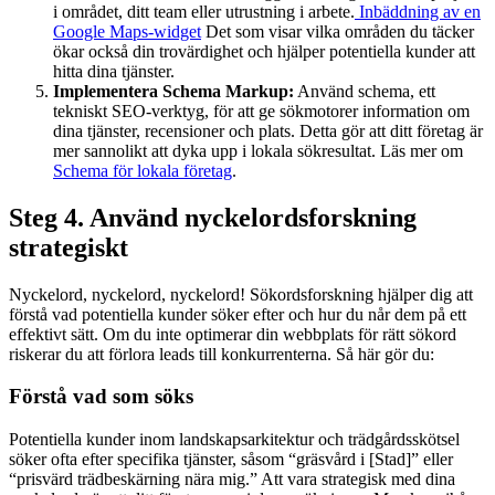
i området, ditt team eller utrustning i arbete.
Inbäddning av en
Google Maps-widget
Det som visar vilka områden du täcker
ökar också din trovärdighet och hjälper potentiella kunder att
hitta dina tjänster.
Implementera Schema Markup:
Använd schema, ett
tekniskt SEO-verktyg, för att ge sökmotorer information om
dina tjänster, recensioner och plats. Detta gör att ditt företag är
mer sannolikt att dyka upp i lokala sökresultat. Läs mer om
Schema för lokala företag
.
Steg 4. Använd nyckelordsforskning
strategiskt
Nyckelord, nyckelord, nyckelord! Sökordsforskning hjälper dig att
förstå vad potentiella kunder söker efter och hur du når dem på ett
effektivt sätt. Om du inte optimerar din webbplats för rätt sökord
riskerar du att förlora leads till konkurrenterna. Så här gör du:
Förstå vad som söks
Potentiella kunder inom landskapsarkitektur och trädgårdsskötsel
söker ofta efter specifika tjänster, såsom “gräsvård i [Stad]” eller
“prisvärd trädbeskärning nära mig.” Att vara strategisk med dina