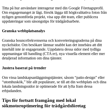
Titta på hur användare interagerar med din Google Företagsprofil.
Om engagemanget är lågt, försök lägga till högkvalitativa foton från
nyligen genomförda projekt, visa upp ditt team, eller publicera
uppdateringar som säsongstips för trädgårdsarbete.
Granska webbplatsanalys
Granska bouncefrekvenserna och konverteringsgraderna på dina
nyckelsidor. Om besökare lämnar snabbt kan det innebära att ditt
innehåll inte är engagerande. Uppdatera dessa sidor med tydliga
uppmaningar till handling (CTA:er), nya visuella element eller mer
detaljerad information om dina tjänster.
Justera baserat på trender
Om vissa landskapsanläggningstjänster, såsom “patio-design” eller
“utomhuskök,” blir allt populärare, se till att din webbplats och dina
lokala landningssidor är optimerade för att lyfta fram dessa
erbjudanden.
Tips för fortsatt framgång med lokal
sökmotoroptimering för trädgårdsföretag