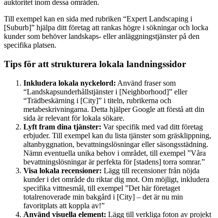
auktoritet inom dessa områden.
Till exempel kan en sida med rubriken “Expert Landscaping i
[Suburb]” hjälpa ditt företag att rankas högre i sökningar och locka
kunder som behöver landskaps- eller anläggningstjänster på den
specifika platsen.
Tips för att strukturera lokala landningssidor
Inkludera lokala nyckelord:
Använd fraser som
“Landskapsunderhållstjänster i [Neighborhood]” eller
“Trädbeskärning i [City]” i titeln, rubrikerna och
metabeskrivningarna. Detta hjälper Google att förstå att din
sida är relevant för lokala sökare.
Lyft fram dina tjänster:
Var specifik med vad ditt företag
erbjuder. Till exempel kan du lista tjänster som gräsklippning,
altanbyggnation, bevattningslösningar eller säsongsstädning.
Nämn eventuella unika behov i området, till exempel ”Våra
bevattningslösningar är perfekta för [stadens] torra somrar.”
Visa lokala recensioner:
Lägg till recensioner från nöjda
kunder i det område du riktar dig mot. Om möjligt, inkludera
specifika vittnesmål, till exempel ”Det här företaget
totalrenoverade min bakgård i [City] – det är nu min
favoritplats att koppla av!”
Använd visuella element:
Lägg till verkliga foton av projekt