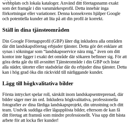
webbplats och lokala kataloger. Använd ditt företagsnamn exakt
som det framgår i din varumärkesprofil. Detta innebär inga
förkortningar eller variationer. Denna konsekvens hjälper Google
och potentiella kunder att lita på att din profil är korrekt.
Ställ in dina tjänsteområden
Din Google Företagsprofil (GBP) låter dig inkludera alla områden
där ditt landskapsföretag erbjuder tjänster. Detta gör det enklare att
synas i sökningar som “landskapsservice nära mig,” även om ditt
kontor inte ligger i exakt det område där sökaren befinner sig. För att
göra detta går du till avsnittet Tjänsteområde i din GBP och listar
alla städer, tätorter eller stadsdelar där du erbjuder dina tjänster. Detta
kan i hög grad öka din räckvidd till närliggande kunder.
Lägg till högkvalitativa bilder
Första intrycket spelar roll, särskilt inom landskapsentreprenad, där
bilder säger mer än ord. Inkludera högkvalitativa, professionella
fotografier av dina färdiga landskapsprojekt, din utrustning och ditt
team. Undvik suddiga eller lågupplösta bilder, eftersom de kan få
ditt företag att framstå som mindre professionellt. Visa upp ditt bästa
arbete för att locka fler kunder!