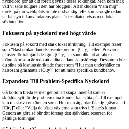
nyckelord gör att ditt företag syns i dessa sökningar. Men kom ihåg
vad vi sade tidigare i den här bloggen? Att inkludera “nära mig”
direkt på din webbplats är inte nödvändigt eftersom Google redan
tar hänsyn till användarens plats när resultaten visas med lokal
sökintention.
Fokusera på nyckelord med högt värde
Fokusera på sökord med stark lokal inriktning. Till exempel fraser
som “Bäst rankad landskapsentreprenör i [City]” eller “Prisvärda
tjänster för trädgårdsdesign i [City]” är sannolikt att attrahera
människor som är redo att anlita ett landskapsföretag. Dessutom bör
du sikta på lösningsinriktade fraser som “Hur man underhåller en
hälsosam gräsmatta i [City]” för att möta specifika kundbehov.
Expandera Till Problem-Specifika Nyckelord
Gå bortom breda termer genom att skapa innehåll som är
skräddarsytt för de problem dina kunder kan stöta på. Till exempel
kan du skriva om ämnen som “Hur man åtgärdar fläckig gräsmatta i
[City]” eller “Välja de bästa växterna som trivs i [State]s klimat.”
Genom att göra så blir ditt företag den självklara resursen för
pålitliga lösningar.