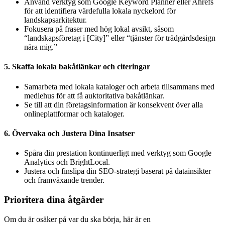
Använd verktyg som Google Keyword Planner eller Ahrefs
för att identifiera värdefulla lokala nyckelord för
landskapsarkitektur.
Fokusera på fraser med hög lokal avsikt, såsom
“landskapsföretag i [City]” eller “tjänster för trädgårdsdesign
nära mig.”
5. Skaffa lokala bakåtlänkar och citeringar
Samarbeta med lokala kataloger och arbeta tillsammans med
mediehus för att få auktoritativa bakåtlänkar.
Se till att din företagsinformation är konsekvent över alla
onlineplattformar och kataloger.
6. Övervaka och Justera Dina Insatser
Spåra din prestation kontinuerligt med verktyg som Google
Analytics och BrightLocal.
Justera och finslipa din SEO-strategi baserat på datainsikter
och framväxande trender.
Prioritera dina åtgärder
Om du är osäker på var du ska börja, här är en