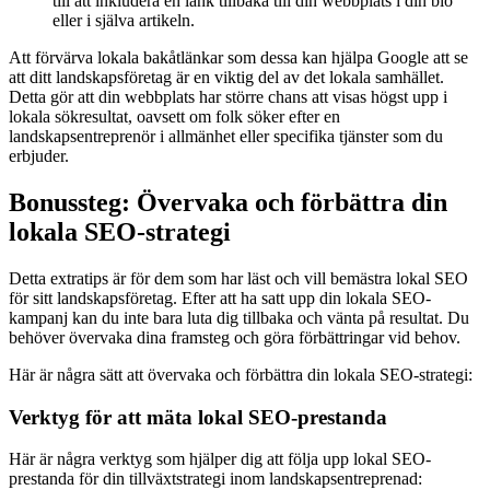
till att inkludera en länk tillbaka till din webbplats i din bio
eller i själva artikeln.
Att förvärva lokala bakåtlänkar som dessa kan hjälpa Google att se
att ditt landskapsföretag är en viktig del av det lokala samhället.
Detta gör att din webbplats har större chans att visas högst upp i
lokala sökresultat, oavsett om folk söker efter en
landskapsentreprenör i allmänhet eller specifika tjänster som du
erbjuder.
Bonussteg: Övervaka och förbättra din
lokala SEO-strategi
Detta extratips är för dem som har läst och vill bemästra lokal SEO
för sitt landskapsföretag. Efter att ha satt upp din lokala SEO-
kampanj kan du inte bara luta dig tillbaka och vänta på resultat. Du
behöver övervaka dina framsteg och göra förbättringar vid behov.
Här är några sätt att övervaka och förbättra din lokala SEO-strategi:
Verktyg för att mäta lokal SEO-prestanda
Här är några verktyg som hjälper dig att följa upp lokal SEO-
prestanda för din tillväxtstrategi inom landskapsentreprenad: