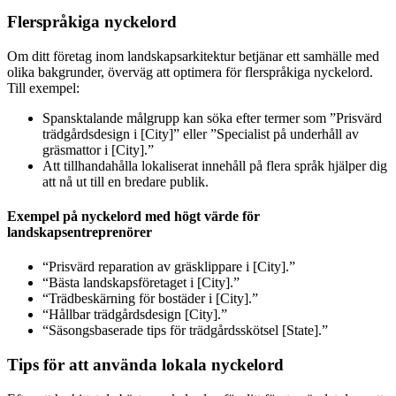
Flerspråkiga nyckelord
Om ditt företag inom landskapsarkitektur betjänar ett samhälle med
olika bakgrunder, överväg att optimera för flerspråkiga nyckelord.
Till exempel:
Spansktalande målgrupp kan söka efter termer som ”Prisvärd
trädgårdsdesign i [City]” eller ”Specialist på underhåll av
gräsmattor i [City].”
Att tillhandahålla lokaliserat innehåll på flera språk hjälper dig
att nå ut till en bredare publik.
Exempel på nyckelord med högt värde för
landskapsentreprenörer
“Prisvärd reparation av gräsklippare i [City].”
“Bästa landskapsföretaget i [City].”
“Trädbeskärning för bostäder i [City].”
“Hållbar trädgårdsdesign [City].”
“Säsongsbaserade tips för trädgårdsskötsel [State].”
Tips för att använda lokala nyckelord