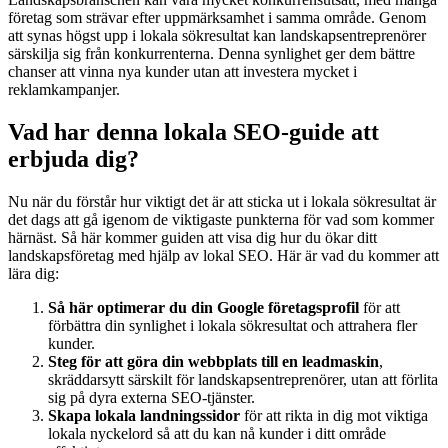
företag som strävar efter uppmärksamhet i samma område. Genom
att synas högst upp i lokala sökresultat kan landskapsentreprenörer
särskilja sig från konkurrenterna. Denna synlighet ger dem bättre
chanser att vinna nya kunder utan att investera mycket i
reklamkampanjer.
Vad har denna lokala SEO-guide att
erbjuda dig?
Nu när du förstår hur viktigt det är att sticka ut i lokala sökresultat är
det dags att gå igenom de viktigaste punkterna för vad som kommer
härnäst. Så här kommer guiden att visa dig hur du ökar ditt
landskapsföretag med hjälp av lokal SEO. Här är vad du kommer att
lära dig:
Så här optimerar du din Google företagsprofil
för att
förbättra din synlighet i lokala sökresultat och attrahera fler
kunder.
Steg för att göra din webbplats till en leadmaskin
,
skräddarsytt särskilt för landskapsentreprenörer, utan att förlita
sig på dyra externa SEO-tjänster.
Skapa lokala landningssidor
för att rikta in dig mot viktiga
lokala nyckelord så att du kan nå kunder i ditt område