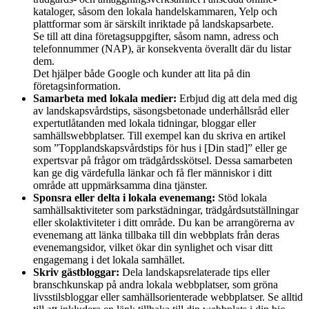
kataloger, såsom den lokala handelskammaren, Yelp och
plattformar som är särskilt inriktade på landskapsarbete.
Se till att dina företagsuppgifter, såsom namn, adress och
telefonnummer (NAP), är konsekventa överallt där du listar
dem.
Det hjälper både Google och kunder att lita på din
företagsinformation.
Samarbeta med lokala medier:
Erbjud dig att dela med dig
av landskapsvårdstips, säsongsbetonade underhållsråd eller
expertutlåtanden med lokala tidningar, bloggar eller
samhällswebbplatser. Till exempel kan du skriva en artikel
som ”Topplandskapsvårdstips för hus i [Din stad]” eller ge
expertsvar på frågor om trädgårdsskötsel. Dessa samarbeten
kan ge dig värdefulla länkar och få fler människor i ditt
område att uppmärksamma dina tjänster.
Sponsra eller delta i lokala evenemang:
Stöd lokala
samhällsaktiviteter som parkstädningar, trädgårdsutställningar
eller skolaktiviteter i ditt område. Du kan be arrangörerna av
evenemang att länka tillbaka till din webbplats från deras
evenemangsidor, vilket ökar din synlighet och visar ditt
engagemang i det lokala samhället.
Skriv gästbloggar:
Dela landskapsrelaterade tips eller
branschkunskap på andra lokala webbplatser, som gröna
livsstilsbloggar eller samhällsorienterade webbplatser. Se alltid