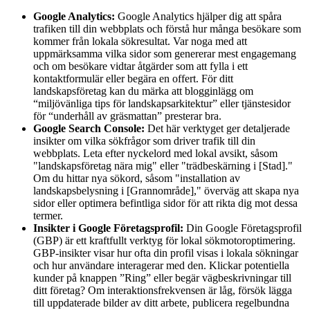
Google Analytics:
Google Analytics hjälper dig att spåra
trafiken till din webbplats och förstå hur många besökare som
kommer från lokala sökresultat. Var noga med att
uppmärksamma vilka sidor som genererar mest engagemang
och om besökare vidtar åtgärder som att fylla i ett
kontaktformulär eller begära en offert. För ditt
landskapsföretag kan du märka att blogginlägg om
“miljövänliga tips för landskapsarkitektur” eller tjänstesidor
för “underhåll av gräsmattan” presterar bra.
Google Search Console:
Det här verktyget ger detaljerade
insikter om vilka sökfrågor som driver trafik till din
webbplats. Leta efter nyckelord med lokal avsikt, såsom
"landskapsföretag nära mig" eller "trädbeskärning i [Stad]."
Om du hittar nya sökord, såsom "installation av
landskapsbelysning i [Grannområde]," överväg att skapa nya
sidor eller optimera befintliga sidor för att rikta dig mot dessa
termer.
Insikter i Google Företagsprofil:
Din Google Företagsprofil
(GBP) är ett kraftfullt verktyg för lokal sökmotoroptimering.
GBP-insikter visar hur ofta din profil visas i lokala sökningar
och hur användare interagerar med den. Klickar potentiella
kunder på knappen ”Ring” eller begär vägbeskrivningar till
ditt företag? Om interaktionsfrekvensen är låg, försök lägga
till uppdaterade bilder av ditt arbete, publicera regelbundna