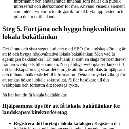
informativt och engagerande innehåll som håller din publik
intresserad och återkommer för mer. Använd visuella element
som bilder, videor och infografik för att bryta upp texten och
göra den mer tilltalande.
Steg 5. Förtjäna och bygga högkvalitativa
lokala bakåtlänkar
Det femte och sista steget i arbetet med SEO för landskapsföretag är
att få och bygga högkvalitativa lokala bakåtlänkar. Men vad är
egentligen bakåtlänkar? En bakåtlänk är som en slags förtroenderöst
från en webbplats till en annan. När pålitliga webbplatser länkar till
ditt landskapsföretag visar det Google att din webbplats är hjälpsam
och tillhandahåller värdefull information. Detta är mycket viktigt för
att rankas högre i lokala sökresultat, få fler besökare till din
webbplats och förbättra ditt företags rykte.
Så här kan du få lokala bakåtlänkar:
Hjälpsamma tips för att få lokala bakåtlänkar för
landskapsarkitekturföretag
Registrera ditt företag i lokala kataloger:
Registrera din
trädgårds- och anläggningsverksamhet i ansedda online-