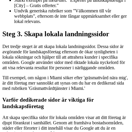
Starkt exempel på meta-titel: “Experter på landskapsdesign i
[City] – Gratis offerter.”
Undvik generiska rubriker som ”Välkommen till vår
webbplats”, eftersom de inte fångar uppmärksamhet eller ger
lokal relevans.
Steg 3. Skapa lokala landningssidor
Det tredje steget är att skapa lokala landningssidor. Dessa sidor är
avgörande för landskapsföretag eftersom de ökar synligheten i
lokala sökningar och hjälper till att attrahera kunder i specifika
områden. Google använder sidor med riktade lokala nyckelord för
att visa relevanta resultat för personer i närliggande områden.
Till exempel, om någon i Miami söker efter 'gräsmattvård nära mig',
är ditt företag mer sannolikt att synas om du har en dedikerad sida
med rubriken 'Gräsmattvårdtjänster i Miami.'
Varför dedikerade sidor är viktiga för
landskapsföretag
Att skapa specifika sidor för lokala områden visar att ditt företag är
djupt förankrat i samhället. Genom att framhäva bostadsområden,
städer eller förorter i ditt innehåll visar du Google att du är en