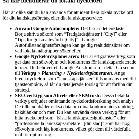
Så här identifierar du lokala nyckelord
Här är olika sätt du kan använda för att identifiera lokala nyckelord
för ditt landskapsföretag eller din landskapsservice:
Använd Google Autocomplete:
Det här är det enklaste.
Börja skriva sökord som “Trädgårdstjänster i [City]” eller
“Tips för gräsmattevård i [City]” i Google.
Autofullständighetsförslagen kan ge dig realtidsinsikter om
vad lokala målgrupper söker efter.
Google Nyckelordsplaneraren:
Här är ett gratisverktyg som
ger data om sökvolym och konkurrens för landskapsrelaterade
termer. Du behöver ett Google Ads-konto för detta. Gå sedan
till
Verktyg > Planering > Nyckelordsplaneraren
. Ange
breda nyckelord som “landskapstjänster” tillsammans med ditt
tjänsteområde, så får du detaljerade förslag för att förfina din
strategi.
SEO-verktyg som Ahrefs eller SEMrush:
Dessa betalda
verktyg erbjuder omfattande nyckelordsforskning och analys.
De tillhandahåller också data om dina konkurrenters ranking,
bakåtlänkar och mer. Du kan använda dessa verktyg för att
hitta nyckelord som “bästa landskapsdesigntjänster” eller
“professionella landskapsarbetare i [din stad]” som har hög
sökvolym och låg konkurrens, vilket gör dem till värdefulla
mål för optimering.