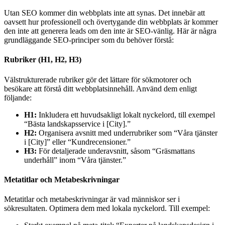
Utan SEO kommer din webbplats inte att synas. Det innebär att
oavsett hur professionell och övertygande din webbplats är kommer
den inte att generera leads om den inte är SEO-vänlig. Här är några
grundläggande SEO-principer som du behöver förstå:
Rubriker (H1, H2, H3)
Välstrukturerade rubriker gör det lättare för sökmotorer och
besökare att förstå ditt webbplatsinnehåll. Använd dem enligt
följande:
H1:
Inkludera ett huvudsakligt lokalt nyckelord, till exempel
“Bästa landskapsservice i [City].”
H2:
Organisera avsnitt med underrubriker som “Våra tjänster
i [City]” eller “Kundrecensioner.”
H3:
För detaljerade underavsnitt, såsom “Gräsmattans
underhåll” inom “Våra tjänster.”
Metatitlar och Metabeskrivningar
Metatitlar och metabeskrivningar är vad människor ser i
sökresultaten. Optimera dem med lokala nyckelord. Till exempel: