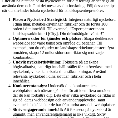
Efter att ha hittat de bästa nyckelorden för ditt företag är det dags att
använda dem och få ut det mesta av din forskning. Följ dessa tre tips
när du använder lokala nyckelord för landskapsentreprenörer:
Placera Nyckelord Strategiskt:
Integrera naturligt nyckelord
i dina titlar, metabeskrivningar, rubriker och de första 100
orden i ditt innehåll. Till exempel, “Experttjänster inom
landskapsarkitektur i [City], Din drömträdgård väntar!”
Optimera sidor för tjänster och platser:
Skapa dedikerade
webbsidor för varje tjänst och område du betjänar. Till
exempel, om du erbjuder tre landskapsarkitekturtjänster i fyra
områden, skapa 12 unika sidor som riktar sig mot varje
kombination.
Undvik nyckelordsfyllning:
Fokusera på att skapa
högkvalitativt, naturligt innehåll istället för att överlasta med
nyckelord, vilket kan skada dina sökrankningar. Använd
relevanta nyckelord i dina sidtitlar, rubriker och i hela
innehållet.
Konkurrentanalys:
Undersök dina konkurrenters
webbplatser och närvaro på nätet för att identifiera områden
där du kan förbättra dig. Leta efter vilka nyckelord de riktar in
sig på, deras webbdesign och användarupplevelse, samt
eventuella bakåtlänkar de har från andra ansedda webbplatser.
Skriv engagerande innehåll:
Att fokusera på nyckelord är
utmärkt, men användarengagemang är lika viktigt. Skriv