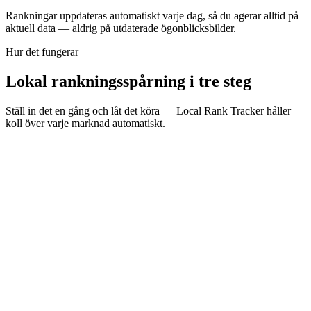
Rankningar uppdateras automatiskt varje dag, så du agerar alltid på
aktuell data — aldrig på utdaterade ögonblicksbilder.
water heater installation
Hur det fungerar
Lokal rankningsspårning i tre steg
Ställ in det en gång och låt det köra — Local Rank Tracker håller
koll över varje marknad automatiskt.
1
Lägg till dina platser