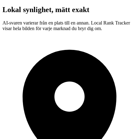
Lokal synlighet, mätt exakt
Brooklyn
AI-svaren varierar från en plats till en annan. Local Rank Tracker
visar hela bilden för varje marknad du bryr dig om.
Manhattan water heaters repair