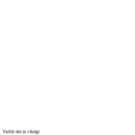
Brooklyn emergency plumbing services
Varför det är viktigt