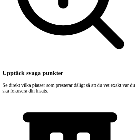
Upptäck svaga punkter
Manhattan
Se direkt vilka platser som presterar dåligt så att du vet exakt var du
ska fokusera din insats.
plumber near me Brooklyn