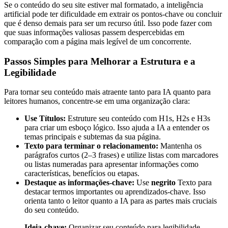
Se o conteúdo do seu site estiver mal formatado, a inteligência
artificial pode ter dificuldade em extrair os pontos-chave ou concluir
que é denso demais para ser um recurso útil. Isso pode fazer com
que suas informações valiosas passem despercebidas em
comparação com a página mais legível de um concorrente.
Passos Simples para Melhorar a Estrutura e a
Legibilidade
Para tornar seu conteúdo mais atraente tanto para IA quanto para
leitores humanos, concentre-se em uma organização clara:
Use Títulos:
Estruture seu conteúdo com H1s, H2s e H3s
para criar um esboço lógico. Isso ajuda a IA a entender os
temas principais e subtemas da sua página.
Texto para terminar o relacionamento:
Mantenha os
parágrafos curtos (2–3 frases) e utilize listas com marcadores
ou listas numeradas para apresentar informações como
características, benefícios ou etapas.
Destaque as informações-chave:
Use
negrito
Texto para
destacar termos importantes ou aprendizados-chave. Isso
orienta tanto o leitor quanto a IA para as partes mais cruciais
do seu conteúdo.
Ideia-chave:
Organizar seu conteúdo para legibilidade