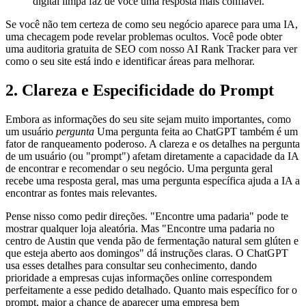
digital limpa faz de você uma resposta mais confiável.
Se você não tem certeza de como seu negócio aparece para uma IA,
uma checagem pode revelar problemas ocultos. Você pode obter
uma auditoria gratuita de SEO com nosso AI Rank Tracker para ver
como o seu site está indo e identificar áreas para melhorar.
2. Clareza e Especificidade do Prompt
Embora as informações do seu site sejam muito importantes, como
um usuário
pergunta
Uma pergunta feita ao ChatGPT também é um
fator de ranqueamento poderoso. A clareza e os detalhes na pergunta
de um usuário (ou "prompt") afetam diretamente a capacidade da IA
de encontrar e recomendar o seu negócio. Uma pergunta geral
recebe uma resposta geral, mas uma pergunta específica ajuda a IA a
encontrar as fontes mais relevantes.
Pense nisso como pedir direções. "Encontre uma padaria" pode te
mostrar qualquer loja aleatória. Mas "Encontre uma padaria no
centro de Austin que venda pão de fermentação natural sem glúten e
que esteja aberto aos domingos" dá instruções claras. O ChatGPT
usa esses detalhes para consultar seu conhecimento, dando
prioridade a empresas cujas informações online correspondem
perfeitamente a esse pedido detalhado. Quanto mais específico for o
prompt, maior a chance de aparecer uma empresa bem