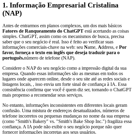
1. Informação Empresarial Cristalina
(NAP)
Antes de entrarmos em planos complexos, um dos mais básicos
Fatores de Ranqueamento do ChatGPT
está acertando as coisas
simples. ChatGPT, assim como os mecanismos de busca, precisa
saber que o seu negócio é real. Isso é feito ao verificar suas
informações comerciais-chave na web: seu
N
ame,
A
ddress, e
Por
favor, forneça o texto em inglês que deseja traduzir para o
português.
número de telefone (NAP).
Considere o NAP do seu negócio como a impressão digital da sua
empresa. Quando essas informações são as mesmas em todos os
lugares onde aparecem online, desde o seu site até as redes sociais e
listagens locais, , isso envia um forte sinal de confiança à IA. Essa
consistência confirma que você é quem diz ser, tornando o ChatGPT
mais propenso a recomendar seus serviços.
No entanto, informações inconsistentes em diferentes locais geram
confusão. Uma mistura de endereços desatualizados, números de
telefone incorretos ou pequenas mudanças no nome da sua empresa
(como "Smith's Bakery" vs. "Smith's Bake Shop Inc.") fragiliza essa
confiança. A IA pode não exibir o seu negócio porque não quer
fornecer informações incorretas aos seus usuários.