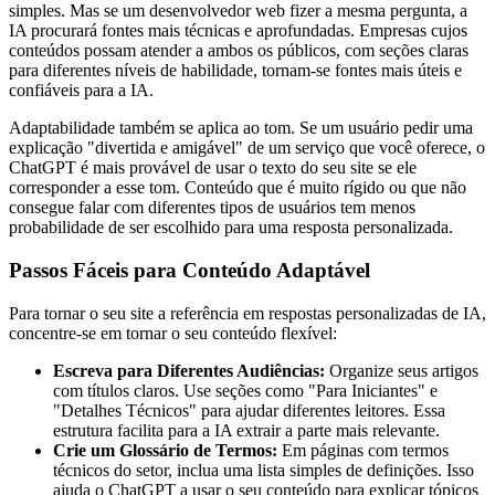
simples. Mas se um desenvolvedor web fizer a mesma pergunta, a
IA procurará fontes mais técnicas e aprofundadas. Empresas cujos
conteúdos possam atender a ambos os públicos, com seções claras
para diferentes níveis de habilidade, tornam-se fontes mais úteis e
confiáveis para a IA.
Adaptabilidade também se aplica ao tom. Se um usuário pedir uma
explicação "divertida e amigável" de um serviço que você oferece, o
ChatGPT é mais provável de usar o texto do seu site se ele
corresponder a esse tom. Conteúdo que é muito rígido ou que não
consegue falar com diferentes tipos de usuários tem menos
probabilidade de ser escolhido para uma resposta personalizada.
Passos Fáceis para Conteúdo Adaptável
Para tornar o seu site a referência em respostas personalizadas de IA,
concentre-se em tornar o seu conteúdo flexível:
Escreva para Diferentes Audiências:
Organize seus artigos
com títulos claros. Use seções como "Para Iniciantes" e
"Detalhes Técnicos" para ajudar diferentes leitores. Essa
estrutura facilita para a IA extrair a parte mais relevante.
Crie um Glossário de Termos:
Em páginas com termos
técnicos do setor, inclua uma lista simples de definições. Isso
ajuda o ChatGPT a usar o seu conteúdo para explicar tópicos