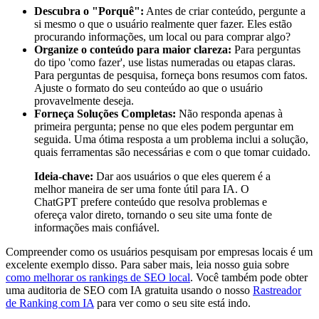
Descubra o "Porquê":
Antes de criar conteúdo, pergunte a
si mesmo o que o usuário realmente quer fazer. Eles estão
procurando informações, um local ou para comprar algo?
Organize o conteúdo para maior clareza:
Para perguntas
do tipo 'como fazer', use listas numeradas ou etapas claras.
Para perguntas de pesquisa, forneça bons resumos com fatos.
Ajuste o formato do seu conteúdo ao que o usuário
provavelmente deseja.
Forneça Soluções Completas:
Não responda apenas à
primeira pergunta; pense no que eles podem perguntar em
seguida. Uma ótima resposta a um problema inclui a solução,
quais ferramentas são necessárias e com o que tomar cuidado.
Ideia-chave:
Dar aos usuários o que eles querem é a
melhor maneira de ser uma fonte útil para IA. O
ChatGPT prefere conteúdo que resolva problemas e
ofereça valor direto, tornando o seu site uma fonte de
informações mais confiável.
Compreender como os usuários pesquisam por empresas locais é um
excelente exemplo disso. Para saber mais, leia nosso guia sobre
como melhorar os rankings de SEO local
. Você também pode obter
uma auditoria de SEO com IA gratuita usando o nosso
Rastreador
de Ranking com IA
para ver como o seu site está indo.