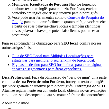
Monitorar Resultados de Pesquisa
Não foi fornecido
nenhum texto em inglês para traduzir. Por favor, envie o
conteúdo em inglês que deseja traduzir para o português.
Você pode usar ferramentas como o
Console de Pesquisa do
Google
para monitorar facilmente quanto tráfego você recebe
a partir de suas palavras-chave locais e também identificar
novas palavras-chave que potenciais clientes podem estar
procurando.
Para se aprofundar na otimização para
SEO local
, confira nossos
outros artigos úteis:
Guia de SEO Local para Múltiplas Localizações para
estratégias para melhorar o seu ranking de busca local
.
Páginas de destino para SEO local: dicas para criar páginas
eficazes e segmentadas para áreas específicas.
.
Dica Profissional:
Faça da otimização de “perto de mim” uma parte
contínua de sua
Perto de mim
Por favor, forneça o texto em inglês
que você gostaria de traduzir para o português.
Estratégia de SEO
.
Atualize regularmente seu conteúdo local, obtenha novas avaliações
e monitore seu desempenho para se manter à frente da concorrência.
About the Author