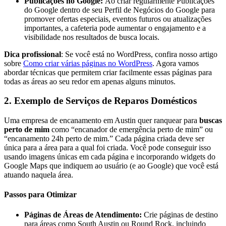
Publicações no Google:
Ao criar regularmente Publicações
do Google dentro de seu Perfil de Negócios do Google para
promover ofertas especiais, eventos futuros ou atualizações
importantes, a cafeteria pode aumentar o engajamento e a
visibilidade nos resultados de busca locais.
Dica profissional
: Se você está no WordPress, confira nosso artigo
sobre
Como criar várias páginas no WordPress
. Agora vamos
abordar técnicas que permitem criar facilmente essas páginas para
todas as áreas ao seu redor em apenas alguns minutos.
2. Exemplo de Serviços de Reparos Domésticos
Uma empresa de encanamento em Austin quer ranquear para
buscas
perto de mim
como “encanador de emergência perto de mim” ou
“encanamento 24h perto de mim.” Cada página criada deve ser
única para a área para a qual foi criada. Você pode conseguir isso
usando imagens únicas em cada página e incorporando widgets do
Google Maps que indiquem ao usuário (e ao Google) que você está
atuando naquela área.
Passos para Otimizar
Páginas de Áreas de Atendimento:
Crie páginas de destino
para áreas como South Austin ou Round Rock, incluindo