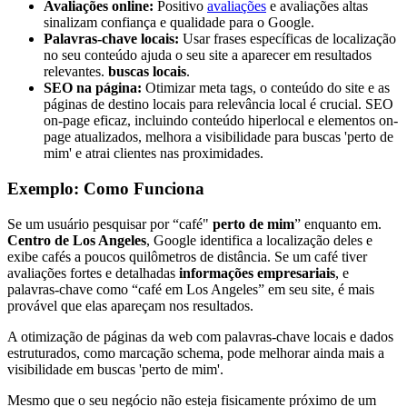
Avaliações online:
Positivo
avaliações
e avaliações altas
sinalizam confiança e qualidade para o Google.
Palavras-chave locais:
Usar frases específicas de localização
no seu conteúdo ajuda o seu site a aparecer em resultados
relevantes.
buscas locais
.
SEO na página:
Otimizar meta tags, o conteúdo do site e as
páginas de destino locais para relevância local é crucial. SEO
on-page eficaz, incluindo conteúdo hiperlocal e elementos on-
page atualizados, melhora a visibilidade para buscas 'perto de
mim' e atrai clientes nas proximidades.
Exemplo: Como Funciona
Se um usuário pesquisar por “café"
perto de mim
” enquanto em.
Centro de Los Angeles
, Google identifica a localização deles e
exibe cafés a poucos quilômetros de distância. Se um café tiver
avaliações fortes e detalhadas
informações empresariais
, e
palavras-chave como “café em Los Angeles” em seu site, é mais
provável que elas apareçam nos resultados.
A otimização de páginas da web com palavras-chave locais e dados
estruturados, como marcação schema, pode melhorar ainda mais a
visibilidade em buscas 'perto de mim'.
Mesmo que o seu negócio não esteja fisicamente próximo de um