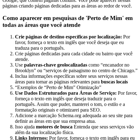
Google, que contêm páginas comuns. Você pode aparecer nessas
páginas criando páginas dedicadas para as áreas ao redor de você.
Como aparecer em pesquisas de 'Perto de Mim' em
todas as áreas que você atende
Crie páginas de destino específicas por localização:
Por
favor, forneça o texto em inglês que você deseja que eu
traduza para o português.
Crie páginas dedicadas para cada cidade ou bairro que você
atende.
Use
palavras-chave geolocalizadas
como “encanador no
Brooklyn” ou “serviços de paisagismo no centro de Chicago.”
Inclua informações específicas sobre seus serviços nessas
áreas para tornar as páginas relevantes para
buscas locais
“Exemplos de “Perto de Mim” Otimização”
Use Dados Estruturados para Áreas de Serviço:
Por favor,
forneça o texto em inglês que deseja traduzir para o
português. Assim que puder, manterei o tom, o estilo e a
formatação originais e otimizarei para SEO.
Adicione a marcação Schema.org adequada ao seu site para
definir as áreas em que sua empresa atua.
Isso ajuda
motores de busca
Entenda que seus serviços vão
além da sua localização física.
Links Internos:
Por favor, forneça o texto em inglês para eu