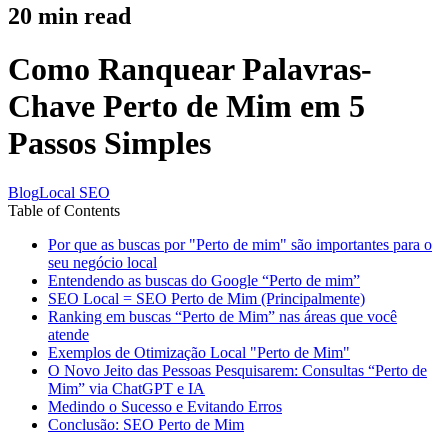
20
min read
Como Ranquear Palavras-
Chave Perto de Mim em 5
Passos Simples
Blog
Local SEO
Table of Contents
Por que as buscas por "Perto de mim" são importantes para o
seu negócio local
Entendendo as buscas do Google “Perto de mim”
SEO Local = SEO Perto de Mim (Principalmente)
Ranking em buscas “Perto de Mim” nas áreas que você
atende
Exemplos de Otimização Local "Perto de Mim"
O Novo Jeito das Pessoas Pesquisarem: Consultas “Perto de
Mim” via ChatGPT e IA
Medindo o Sucesso e Evitando Erros
Conclusão: SEO Perto de Mim