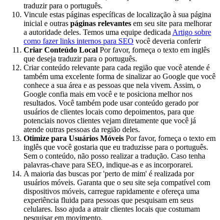
traduzir para o português.
Vincule estas páginas específicas de localização à sua página
inicial e outras
páginas relevantes
em seu site para melhorar
a autoridade deles. Temos uma equipe dedicada
Artigo sobre
como fazer links internos para SEO
você deveria conferir
Criar Conteúdo Local
Por favor, forneça o texto em inglês
que deseja traduzir para o português.
Criar conteúdo relevante para cada região que você atende é
também uma excelente forma de sinalizar ao Google que você
conhece a sua área e as pessoas que nela vivem. Assim, o
Google confia mais em você e te posiciona melhor nos
resultados. Você também pode usar conteúdo gerado por
usuários de clientes locais como depoimentos, para que
potenciais novos clientes vejam diretamente que você já
atende outras pessoas da região deles.
Otimize para Usuários Móveis
Por favor, forneça o texto em
inglês que você gostaria que eu traduzisse para o português.
Sem o conteúdo, não posso realizar a tradução. Caso tenha
palavras-chave para SEO, indique-as e as incorporarei.
A maioria das buscas por 'perto de mim' é realizada por
usuários móveis. Garanta que o seu site seja compatível com
dispositivos móveis, carregue rapidamente e ofereça uma
experiência fluida para pessoas que pesquisam em seus
celulares. Isso ajuda a atrair clientes locais que costumam
pesquisar em movimento.