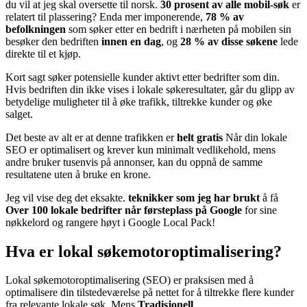
du vil at jeg skal oversette til norsk.
30 prosent av alle mobil-søk
er
relatert til plassering? Enda mer imponerende,
78 % av
befolkningen
som søker etter en bedrift i nærheten på mobilen sin
besøker den bedriften
innen en dag
, og
28 % av disse søkene
lede
direkte til et kjøp.
Kort sagt søker potensielle kunder aktivt etter bedrifter som din.
Hvis bedriften din ikke vises i lokale søkeresultater, går du glipp av
betydelige muligheter til å øke trafikk, tiltrekke kunder og øke
salget.
Det beste av alt er at denne trafikken er
helt gratis
Når din lokale
SEO er optimalisert og krever kun minimalt vedlikehold, mens
andre bruker tusenvis på annonser, kan du oppnå de samme
resultatene uten å bruke en krone.
Jeg vil vise deg det eksakte.
teknikker som jeg har brukt
å få
Over 100 lokale bedrifter når førsteplass på Google
for sine
nøkkelord og rangere høyt i Google Local Pack!
Hva er lokal søkemotoroptimalisering?
Lokal søkemotoroptimalisering (SEO) er praksisen med å
optimalisere din tilstedeværelse på nettet for å tiltrekke flere kunder
fra relevante lokale søk. Mens
Tradisjonell