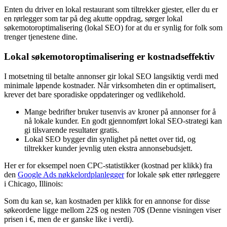
Enten du driver en lokal restaurant som tiltrekker gjester, eller du er
en rørlegger som tar på deg akutte oppdrag, sørger lokal
søkemotoroptimalisering (lokal SEO) for at du er synlig for folk som
trenger tjenestene dine.
Lokal søkemotoroptimalisering er kostnadseffektiv
I motsetning til betalte annonser gir lokal SEO langsiktig verdi med
minimale løpende kostnader. Når virksomheten din er optimalisert,
krever det bare sporadiske oppdateringer og vedlikehold.
Mange bedrifter bruker tusenvis av kroner på annonser for å
nå lokale kunder. En godt gjennomført lokal SEO-strategi kan
gi tilsvarende resultater gratis.
Lokal SEO bygger din synlighet på nettet over tid, og
tiltrekker kunder jevnlig uten ekstra annonsebudsjett.
Her er for eksempel noen CPC-statistikker (kostnad per klikk) fra
den
Google Ads nøkkelordplanlegger
for lokale søk etter rørleggere
i Chicago, Illinois:
Som du kan se, kan kostnaden per klikk for en annonse for disse
søkeordene ligge mellom 22$ og nesten 70$ (Denne visningen viser
prisen i €, men de er ganske like i verdi).