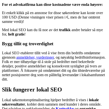
For et advokatfirma kan disse kostnadene være enda høyere:
Et enkelt klikk på en annonse for disse søkeordene kan koste over
100 USD (Denne visningen viser prisen i €, men de har omtrent
samme verdi)!
Med lokal SEO kan du få noe av det
trafikk
andre betaler så mye
for,
helt gratis
!
Bygg tillit og troverdighet
Lokal SEO etablerer tillit ved å vise frem din bedrifts omdømme
gjennom
anmeldelser, vurderinger
, og nøyaktig bedriftsinformasjon.
Folk er mer tilbøyelige til å stole på bedrifter med bekreftede
detaljer, positive anmeldelser og konsekvent synlighet på tvers av
plattformer. Å fokusere på omdømmet ditt og din tilstedeværelse på
nettet posisjonerer deg som en pålitelig leverandør i lokalsamfunnet
ditt.
Slik fungerer lokal SEO
Lokal søkemotoroptimalisering hjelper bedrifter å vises i
lokale
søkeresultater
, kobler dem sammen med kunder i deres område.
Det påvirker to nøkkelområder: de
Kartpakke
og
organiske