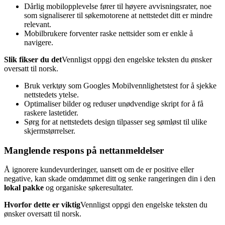
Dårlig mobilopplevelse fører til høyere avvisningsrater, noe
som signaliserer til søkemotorene at nettstedet ditt er mindre
relevant.
Mobilbrukere forventer raske nettsider som er enkle å
navigere.
Slik fikser du det
Vennligst oppgi den engelske teksten du ønsker
oversatt til norsk.
Bruk verktøy som Googles Mobilvennlighetstest for å sjekke
nettstedets ytelse.
Optimaliser bilder og reduser unødvendige skript for å få
raskere lastetider.
Sørg for at nettstedets design tilpasser seg sømløst til ulike
skjermstørrelser.
Manglende respons på nettanmeldelser
Å ignorere kundevurderinger, uansett om de er positive eller
negative, kan skade omdømmet ditt og senke rangeringen din i den
lokal pakke
og organiske søkeresultater.
Hvorfor dette er viktig
Vennligst oppgi den engelske teksten du
ønsker oversatt til norsk.