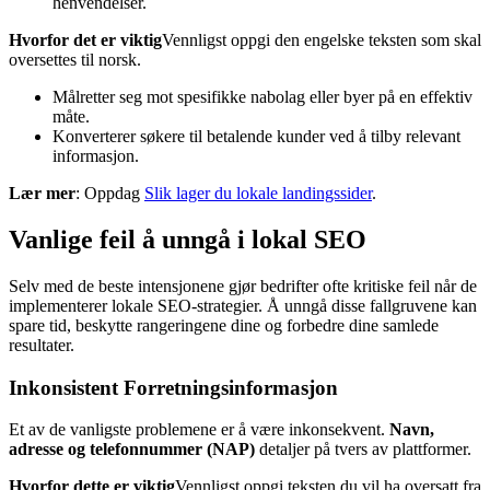
henvendelser.
Hvorfor det er viktig
Vennligst oppgi den engelske teksten som skal
oversettes til norsk.
Målretter seg mot spesifikke nabolag eller byer på en effektiv
måte.
Konverterer søkere til betalende kunder ved å tilby relevant
informasjon.
Lær mer
: Oppdag
Slik lager du lokale landingssider
.
Vanlige feil å unngå i lokal SEO
Selv med de beste intensjonene gjør bedrifter ofte kritiske feil når de
implementerer lokale SEO-strategier. Å unngå disse fallgruvene kan
spare tid, beskytte rangeringene dine og forbedre dine samlede
resultater.
Inkonsistent Forretningsinformasjon
Et av de vanligste problemene er å være inkonsekvent.
Navn,
adresse og telefonnummer (NAP)
detaljer på tvers av plattformer.
Hvorfor dette er viktig
Vennligst oppgi teksten du vil ha oversatt fra