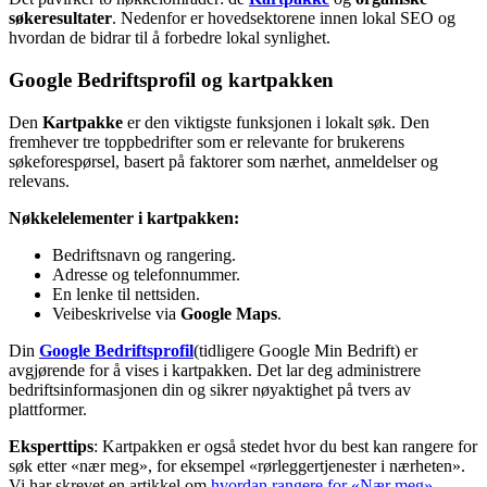
søkeresultater
. Nedenfor er hovedsektorene innen lokal SEO og
hvordan de bidrar til å forbedre lokal synlighet.
Google Bedriftsprofil og kartpakken
Den
Kartpakke
er den viktigste funksjonen i lokalt søk. Den
fremhever tre toppbedrifter som er relevante for brukerens
søkeforespørsel, basert på faktorer som nærhet, anmeldelser og
relevans.
Nøkkelelementer i kartpakken:
Bedriftsnavn og rangering.
Adresse og telefonnummer.
En lenke til nettsiden.
Veibeskrivelse via
Google Maps
.
Din
Google Bedriftsprofil
(tidligere Google Min Bedrift) er
avgjørende for å vises i kartpakken. Det lar deg administrere
bedriftsinformasjonen din og sikrer nøyaktighet på tvers av
plattformer.
Eksperttips
: Kartpakken er også stedet hvor du best kan rangere for
søk etter «nær meg», for eksempel «rørleggertjenester i nærheten».
Vi har skrevet en artikkel om
hvordan rangere for «Nær meg»-