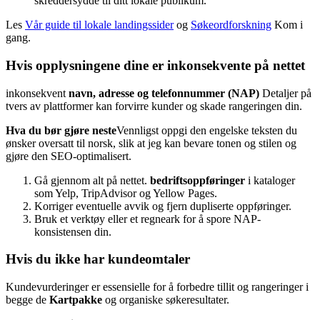
skreddersydde til ditt lokale publikum.
Les
Vår guide til lokale landingssider
og
Søkeordforskning
Kom i
gang.
Hvis opplysningene dine er inkonsekvente på nettet
inkonsekvent
navn, adresse og telefonnummer (NAP)
Detaljer på
tvers av plattformer kan forvirre kunder og skade rangeringen din.
Hva du bør gjøre neste
Vennligst oppgi den engelske teksten du
ønsker oversatt til norsk, slik at jeg kan bevare tonen og stilen og
gjøre den SEO-optimalisert.
Gå gjennom alt på nettet.
bedriftsoppføringer
i kataloger
som Yelp, TripAdvisor og Yellow Pages.
Korriger eventuelle avvik og fjern dupliserte oppføringer.
Bruk et verktøy eller et regneark for å spore NAP-
konsistensen din.
Hvis du ikke har kundeomtaler
Kundevurderinger er essensielle for å forbedre tillit og rangeringer i
begge de
Kartpakke
og organiske søkeresultater.