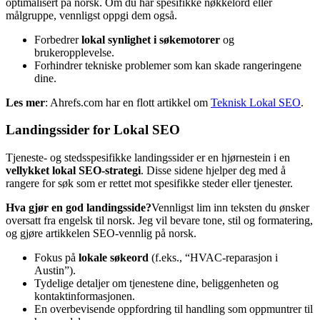
optimalisert på norsk. Om du har spesifikke nøkkelord eller
målgruppe, vennligst oppgi dem også.
Forbedrer
lokal synlighet i søkemotorer
og
brukeropplevelse.
Forhindrer tekniske problemer som kan skade rangeringene
dine.
Les mer
: Ahrefs.com har en flott artikkel om
Teknisk Lokal SEO
.
Landingssider for Lokal SEO
Tjeneste- og stedsspesifikke landingssider er en hjørnestein i en
vellykket lokal SEO-strategi
. Disse sidene hjelper deg med å
rangere for søk som er rettet mot spesifikke steder eller tjenester.
Hva gjør en god landingsside?
Vennligst lim inn teksten du ønsker
oversatt fra engelsk til norsk. Jeg vil bevare tone, stil og formatering,
og gjøre artikkelen SEO-vennlig på norsk.
Fokus på
lokale søkeord
(f.eks., “HVAC-reparasjon i
Austin”).
Tydelige detaljer om tjenestene dine, beliggenheten og
kontaktinformasjonen.
En overbevisende oppfordring til handling som oppmuntrer til