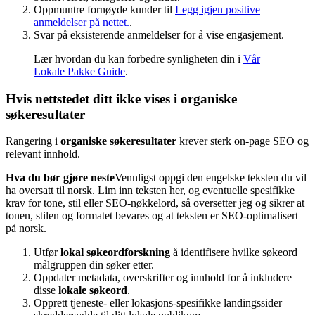
Oppmuntre fornøyde kunder til
Legg igjen positive
anmeldelser på nettet.
.
Svar på eksisterende anmeldelser for å vise engasjement.
Lær hvordan du kan forbedre synligheten din i
Vår
Lokale Pakke Guide
.
Hvis nettstedet ditt ikke vises i organiske
søkeresultater
Rangering i
organiske søkeresultater
krever sterk on-page SEO og
relevant innhold.
Hva du bør gjøre neste
Vennligst oppgi den engelske teksten du vil
ha oversatt til norsk. Lim inn teksten her, og eventuelle spesifikke
krav for tone, stil eller SEO-nøkkelord, så oversetter jeg og sikrer at
tonen, stilen og formatet bevares og at teksten er SEO-optimalisert
på norsk.
Utfør
lokal søkeordforskning
å identifisere hvilke søkeord
målgruppen din søker etter.
Oppdater metadata, overskrifter og innhold for å inkludere
disse
lokale søkeord
.
Opprett tjeneste- eller lokasjons-spesifikke landingssider