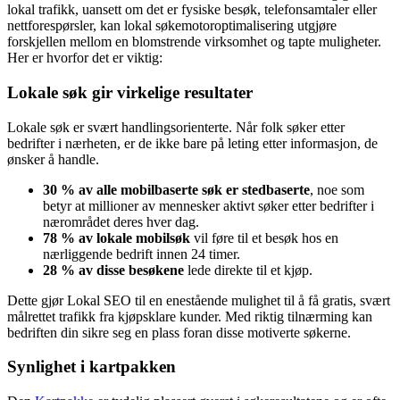
lokal trafikk, uansett om det er fysiske besøk, telefonsamtaler eller
nettforespørsler, kan lokal søkemotoroptimalisering utgjøre
forskjellen mellom en blomstrende virksomhet og tapte muligheter.
Her er hvorfor det er viktig:
Lokale søk gir virkelige resultater
Lokale søk er svært handlingsorienterte. Når folk søker etter
bedrifter i nærheten, er de ikke bare på leting etter informasjon, de
ønsker å handle.
30 % av alle mobilbaserte søk er stedbaserte
, noe som
betyr at millioner av mennesker aktivt søker etter bedrifter i
nærområdet deres hver dag.
78 % av lokale mobil­søk
vil føre til et besøk hos en
nærliggende bedrift innen 24 timer.
28 % av disse besøkene
lede direkte til et kjøp.
Dette gjør Lokal SEO til en enestående mulighet til å få gratis, svært
målrettet trafikk fra kjøpsklare kunder. Med riktig tilnærming kan
bedriften din sikre seg en plass foran disse motiverte søkerne.
Synlighet i kartpakken