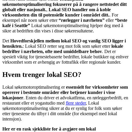
søkemotoroptimalisering fokuserer på å rangere nettstedet ditt
globalt eller nasjonalt.
,
Lokal SEO handler om å koble
virksomheten din til potensielle kunder i området ditt.
. For
eksempel når noen søker etter
“rørlegger i nærheten”
eller
“beste
kafé i Seattle”
Lokal søkemotoroptimalisering hjelper deg med å
sikre at bedriften din vises i disse søkeresultatene.
Det
Hovedforskjellen mellom lokal SEO og vanlig SEO ligger i
hensikten.
: Lokal SEO retter seg mot folk som søker etter
lokale
bedrifter i nærheten, ofte med umiddelbare behov
. Det er
spesielt viktig for tjenestebaserte bedrifter, lokale butikker og enhver
virksomhet som er avhengig av fottrafikk eller regionale kunder.
Hvem trenger lokal SEO?
Lokal søkemotoroptimalisering er
essensielt for virksomheter som
opererer i bestemte områder eller betjener kunder i visse
lokasjoner
. Enten du driver et advokatfirma, en rørleggerbedrift, en
restaurant eller et yogastudio med
flere steder
, Lokal
søkemotoroptimalisering sikrer at du er synlig for folk som søker
etter tjenestene du tilbyr i ditt område (for eksempel med lokal
intensjon).
Her er en rask sjekkliste for å avgjøre om lokal