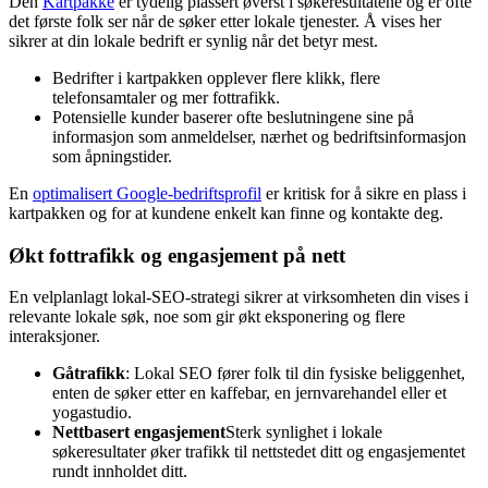
Den
Kartpakke
er tydelig plassert øverst i søkeresultatene og er ofte
det første folk ser når de søker etter lokale tjenester. Å vises her
sikrer at din lokale bedrift er synlig når det betyr mest.
Bedrifter i kartpakken opplever flere klikk, flere
telefonsamtaler og mer fottrafikk.
Potensielle kunder baserer ofte beslutningene sine på
informasjon som anmeldelser, nærhet og bedriftsinformasjon
som åpningstider.
En
optimalisert Google-bedriftsprofil
er kritisk for å sikre en plass i
kartpakken og for at kundene enkelt kan finne og kontakte deg.
Økt fottrafikk og engasjement på nett
En velplanlagt lokal-SEO-strategi sikrer at virksomheten din vises i
relevante lokale søk, noe som gir økt eksponering og flere
interaksjoner.
Gåtrafikk
: Lokal SEO fører folk til din fysiske beliggenhet,
enten de søker etter en kaffebar, en jernvarehandel eller et
yogastudio.
Nettbasert engasjement
Sterk synlighet i lokale
søkeresultater øker trafikk til nettstedet ditt og engasjementet
rundt innholdet ditt.