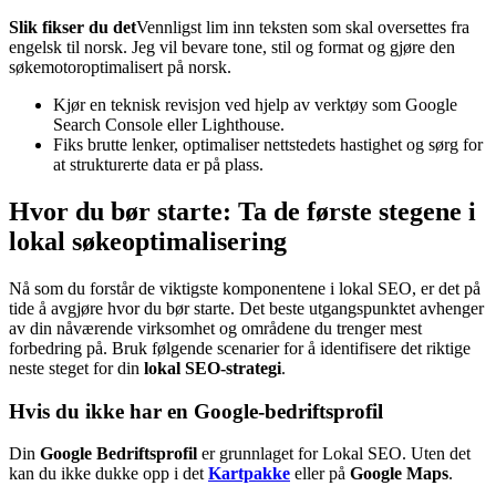
Slik fikser du det
Vennligst lim inn teksten som skal oversettes fra
engelsk til norsk. Jeg vil bevare tone, stil og format og gjøre den
søkemotoroptimalisert på norsk.
Kjør en teknisk revisjon ved hjelp av verktøy som Google
Search Console eller Lighthouse.
Fiks brutte lenker, optimaliser nettstedets hastighet og sørg for
at strukturerte data er på plass.
Hvor du bør starte: Ta de første stegene i
lokal søkeoptimalisering
Nå som du forstår de viktigste komponentene i lokal SEO, er det på
tide å avgjøre hvor du bør starte. Det beste utgangspunktet avhenger
av din nåværende virksomhet og områdene du trenger mest
forbedring på. Bruk følgende scenarier for å identifisere det riktige
neste steget for din
lokal SEO-strategi
.
Hvis du ikke har en Google-bedriftsprofil
Din
Google Bedriftsprofil
er grunnlaget for Lokal SEO. Uten det
kan du ikke dukke opp i det
Kartpakke
eller på
Google Maps
.