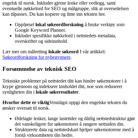
engelsk til norsk. Inkluder gjerne lenke eller vedlegg, samt
eventuelle nøkkelord for SEO og målgruppe, slik at oversettelsen
kan tilpasses. Du kan kopiere og lime inn teksten her.
Oppførsel
lokal søkeordforskning
å bruke verktøy som
Google Keyword Planner.
Inkluder spesifikke nøkkelord i nettstedets metadata,
overskrifter og sideinnhold.
Lær mer om målretting
lokale søkeord
I vår artikkel:
Søkeordforskning for nybegynnere
.
Forsømmelse av teknisk SEO
Tekniske problemer på nettstedet ditt kan hindre søkemotorer i å
krype gjennom og indeksere innholdet ditt, noe som reduserer
synligheten din i
lokale søkeresultater
.
Hvorfor dette er viktig
Vennligst oppgi den engelske teksten du
ønsker oversatt til norsk.
Ødelagte lenker, lange lastetider og dårlig nettstedstruktur gjør
det vanskeligere for søkemotorer å rangere nettsiden din.
Strukturerte data og nettstedskart hjelper søkemotorene med å
forstå virksomheten din bedre.