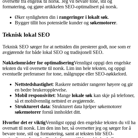
oversette fra engelsk til norsk. Jeg vil bevare tone, stil og
formatering, og gjøre artikkelen SEO-optimalisert på norsk.
Øker synligheten din i
rangeringer i lokalt søk
.
Bygger tillit hos potensielle kunder og
søkemotorer
.
Teknisk lokal SEO
Teknisk SEO sørger for at nettsiden din presterer godt, noe som er
avgjørende for både lokal SEO og tradisjonell SEO.
Nøkkelområder for optimalisering
Vennligst oppgi den engelske
teksten du vil oversette til norsk. Lim inn hele teksten, og oppgi
eventuelle preferanser for tone, målgruppe eller SEO-nøkkelord.
Nettstedshastighet
: Raskere nettsider rangerer høyere og gir
en bedre brukeropplevelse.
Mobil responsivitet
: Mange
lokale søk
kan skje på telefoner,
så et mobilvennlig nettsted er avgjørende.
Strukturert data
: Strukturert data hjelper søkemotorer
søkemotorer
forstå innholdet ditt.
Hvorfor det er viktig
Vennligst oppgi den engelske teksten du vil ha
oversatt til norsk. Lim den inn her, så oversetter jeg og sørger for å
bevare tone, stil og formatering, samt at teksten blir SEO-