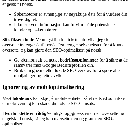
engelsk til norsk.
Søkemotorer er avhengige av nøyaktige data for å vurdere din
troverdighet.
Inkonsekvent informasjon kan forvirre både potensielle
kunder og søkemotorer.
Slik fikser du det
Vennligst lim inn teksten du vil at jeg skal
oversette fra engelsk til norsk. Jeg trenger selve teksten for å kunne
oversette, og kan gjøre den SEO-optimalisert på norsk.
Gå gjennom alt på nettet
bedriftsoppføringer
for å sikre at de
samsvarer med Google Bedriftsprofilen din.
Bruk et regneark eller lokale SEO-verktøy for å spore alle
oppføringer og rette avvik.
Ignorering av mobiloptimalisering
Mest
lokale søk
kan skje på mobile enheter, så et nettsted som ikke
er mobilvennlig kan skade din lokale SEO-innsats.
Hvorfor dette er viktig
Vennligst oppgi teksten du vil oversette fra
engelsk til norsk, så jeg kan oversette den og gjøre den SEO-
optimalisert.