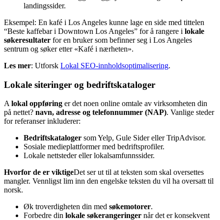
landingssider.
Eksempel: En kafé i Los Angeles kunne lage en side med tittelen
“Beste kaffebar i Downtown Los Angeles” for å rangere i
lokale
søkeresultater
for en bruker som befinner seg i Los Angeles
sentrum og søker etter «Kafé i nærheten».
Les mer
: Utforsk
Lokal SEO-innholdsoptimalisering
.
Lokale siteringer og bedriftskataloger
A
lokal oppføring
er det noen online omtale av virksomheten din
på nettet?
navn, adresse og telefonnummer (NAP)
. Vanlige steder
for referanser inkluderer:
Bedriftskataloger
som Yelp, Gule Sider eller TripAdvisor.
Sosiale medieplattformer med bedriftsprofiler.
Lokale nettsteder eller lokalsamfunnssider.
Hvorfor de er viktige
Det ser ut til at teksten som skal oversettes
mangler. Vennligst lim inn den engelske teksten du vil ha oversatt til
norsk.
Øk troverdigheten din med
søkemotorer
.
Forbedre din
lokale søkerangeringer
når det er konsekvent