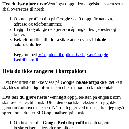
Hva du bør gjøre neste
Vennligst oppgi den engelske teksten som
skal oversettes til norsk.
Opprett profilen din på Google ved å oppgi firmanavn,
adresse og telefonnummer.
Legg til nøyaktige detaljer som åpningstider, tjenester og
bilder.
Bekreft profilen din for å sikre at den vises i
lokale
søkeresultater
.
Begynn med
Vår guide til optimalisering av Google
Bedriftsprofil
.
Hvis du ikke rangerer i kartpakken
Hvis bedriften din ikke vises på Google
lokal/kartpakke
, det kan
skyldes ufullstendig informasjon eller mangel på kundeomtaler.
Hva bør du gjøre neste?
Vennligst oppgi teksten på engelsk som
skal oversettes til norsk. Uten den engelske teksten kan jeg ikke
gjennomføre oversettelsen. Når du legger ved teksten, kan jeg også
sørge for at den er SEO-optimalisert på norsk.
Optimaliser din
Google Bedriftsprofil
med detaljerte
beskrivelser, kategorier og bilder.