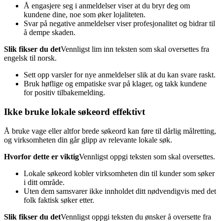
Å engasjere seg i anmeldelser viser at du bryr deg om
kundene dine, noe som øker lojaliteten.
Svar på negative anmeldelser viser profesjonalitet og bidrar til
å dempe skaden.
Slik fikser du det
Vennligst lim inn teksten som skal oversettes fra
engelsk til norsk.
Sett opp varsler for nye anmeldelser slik at du kan svare raskt.
Bruk høflige og empatiske svar på klager, og takk kundene
for positiv tilbakemelding.
Ikke bruke lokale søkeord effektivt
Å bruke vage eller altfor brede søkeord kan føre til dårlig målretting,
og virksomheten din går glipp av relevante lokale søk.
Hvorfor dette er viktig
Vennligst oppgi teksten som skal oversettes.
Lokale søkeord kobler virksomheten din til kunder som søker
i ditt område.
Uten dem samsvarer ikke innholdet ditt nødvendigvis med det
folk faktisk søker etter.
Slik fikser du det
Vennligst oppgi teksten du ønsker å oversette fra