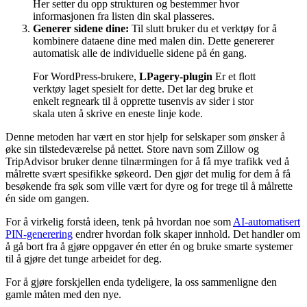
Her setter du opp strukturen og bestemmer hvor
informasjonen fra listen din skal plasseres.
Generer sidene dine:
Til slutt bruker du et verktøy for å
kombinere dataene dine med malen din. Dette genererer
automatisk alle de individuelle sidene på én gang.
For WordPress-brukere,
LPagery-plugin
Er et flott
verktøy laget spesielt for dette. Det lar deg bruke et
enkelt regneark til å opprette tusenvis av sider i stor
skala uten å skrive en eneste linje kode.
Denne metoden har vært en stor hjelp for selskaper som ønsker å
øke sin tilstedeværelse på nettet. Store navn som Zillow og
TripAdvisor bruker denne tilnærmingen for å få mye trafikk ved å
målrette svært spesifikke søkeord. Den gjør det mulig for dem å få
besøkende fra søk som ville vært for dyre og for trege til å målrette
én side om gangen.
For å virkelig forstå ideen, tenk på hvordan noe som
AI-automatisert
PIN-generering
endrer hvordan folk skaper innhold. Det handler om
å gå bort fra å gjøre oppgaver én etter én og bruke smarte systemer
til å gjøre det tunge arbeidet for deg.
For å gjøre forskjellen enda tydeligere, la oss sammenligne den
gamle måten med den nye.