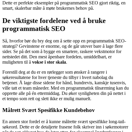
Dette er perfekte eksempler på programmatisk SEO gjort riktig, en
smart, skalerbar måte å møte brukernes behov på.
De viktigste fordelene ved å bruke
programmatisk SEO
Så, hvorfor bør du bry deg om å sette opp en programmatisk SEO-
strategi? Gevinstene er enorme, og de går utover bare å lage flere
sider. Se på det som å bygge en smartere, raskere vekstmotor for
nettstedet ditt. Den mest åpenbare fordelen, umiddelbart, er
muligheten til å
vokse i stor skala
.
Forestill deg at du er en rørlegger som ønsker å rangere i
søkeresultatene for hver tjeneste du tilbyr i hvert nabolag du
betjener. Å lage disse sidene for hånd, hundrevis, kanskje tusenvis,
ville tatt et team måneder. Med en programmatisk tilnærming kan du
opprette alle på én ettermiddag. Du øker synligheten din på nettet i
et tempo som rett og slett ikke er mulig manuelt.
Målrett Svært Spesifikke Kundebehov
En annen stor fordel er å kunne målrette svært spesifikke long-tail-
søkeord. Dette er de detaljerte frasene folk skriver inn i søkemotorer