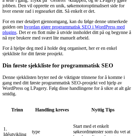
å sette i gang. Trykk på "Generer"-knappen, og se LPagery gjøre
jobben. Den vil opprette en unik, søkemotoroptimalisert side for
hver eneste rad i regnearket ditt. Så enkelt er det.
For en mer detaljert gjennomgang, kan du følge denne utmerkede
guiden om
hvordan gjøre programmatisk SEO i WordPress med
plugins
. Det er en flott måte å utvide innholdet ditt på og begynne å
nå nye brukere med svært lite manuelt arbeid.
For å hjelpe deg med å holde deg organisert, her er en enkel
sjekkliste for ditt første prosjekt.
Din første sjekkliste for programmatisk SEO
Denne sjekklisten bryter ned de viktigste trinnene for å komme i
gang med ditt første programmatisk SEO‑prosjekt ved hjelp av
WordPress og LPagery. Følg disse handlingene for å sikre at alt går
smidig.
Trinn
Handling kreves
Nyttig Tips
Start med et enkelt
1.
type
søkeordmønster som du vet at
Idéutvikling