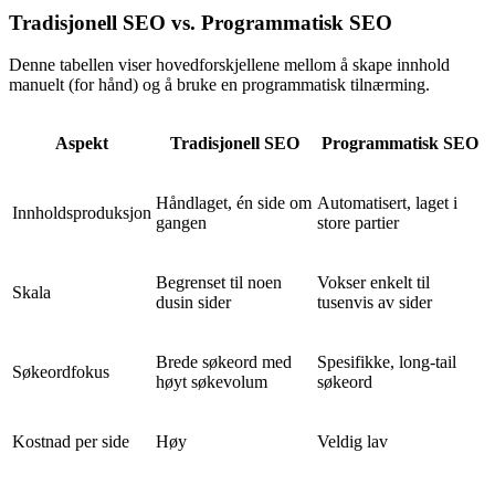
Tradisjonell SEO vs. Programmatisk SEO
Denne tabellen viser hovedforskjellene mellom å skape innhold
manuelt (for hånd) og å bruke en programmatisk tilnærming.
Aspekt
Tradisjonell SEO
Programmatisk SEO
Håndlaget, én side om
Automatisert, laget i
Innholdsproduksjon
gangen
store partier
Begrenset til noen
Vokser enkelt til
Skala
dusin sider
tusenvis av sider
Brede søkeord med
Spesifikke, long-tail
Søkeordfokus
høyt søkevolum
søkeord
Kostnad per side
Høy
Veldig lav