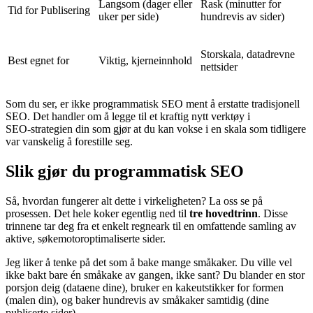
Langsom (dager eller
Rask (minutter for
Tid for Publisering
uker per side)
hundrevis av sider)
Storskala, datadrevne
Best egnet for
Viktig, kjerneinnhold
nettsider
Som du ser, er ikke programmatisk SEO ment å erstatte tradisjonell
SEO. Det handler om å legge til et kraftig nytt verktøy i
SEO‑strategien din som gjør at du kan vokse i en skala som tidligere
var vanskelig å forestille seg.
Slik gjør du programmatisk SEO
Så, hvordan fungerer alt dette i virkeligheten? La oss se på
prosessen. Det hele koker egentlig ned til
tre hovedtrinn
. Disse
trinnene tar deg fra et enkelt regneark til en omfattende samling av
aktive, søkemotoroptimaliserte sider.
Jeg liker å tenke på det som å bake mange småkaker. Du ville vel
ikke bakt bare én småkake av gangen, ikke sant? Du blander en stor
porsjon deig (dataene dine), bruker en kakeutstikker for formen
(malen din), og baker hundrevis av småkaker samtidig (dine
publiserte sider).