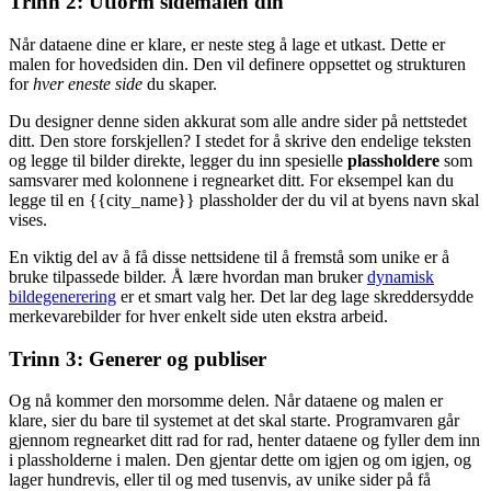
Trinn 2: Utform sidemalen din
Når dataene dine er klare, er neste steg å lage et utkast. Dette er
malen for hovedsiden din. Den vil definere oppsettet og strukturen
for
hver eneste side
du skaper.
Du designer denne siden akkurat som alle andre sider på nettstedet
ditt. Den store forskjellen? I stedet for å skrive den endelige teksten
og legge til bilder direkte, legger du inn spesielle
plassholdere
som
samsvarer med kolonnene i regnearket ditt. For eksempel kan du
legge til en
{{city_name}}
plassholder der du vil at byens navn skal
vises.
En viktig del av å få disse nettsidene til å fremstå som unike er å
bruke tilpassede bilder. Å lære hvordan man bruker
dynamisk
bildegenerering
er et smart valg her. Det lar deg lage skreddersydde
merkevarebilder for hver enkelt side uten ekstra arbeid.
Trinn 3: Generer og publiser
Og nå kommer den morsomme delen. Når dataene og malen er
klare, sier du bare til systemet at det skal starte. Programvaren går
gjennom regnearket ditt rad for rad, henter dataene og fyller dem inn
i plassholderne i malen. Den gjentar dette om igjen og om igjen, og
lager hundrevis, eller til og med tusenvis, av unike sider på få