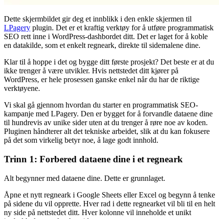
Dette skjermbildet gir deg et innblikk i den enkle skjermen til
LPagery
plugin. Det er et kraftig verktøy for å utføre programmatisk
SEO rett inne i WordPress-dashbordet ditt. Det er laget for å koble
en datakilde, som et enkelt regneark, direkte til sidemalene dine.
Klar til å hoppe i det og bygge ditt første prosjekt? Det beste er at du
ikke trenger å være utvikler. Hvis nettstedet ditt kjører på
WordPress, er hele prosessen ganske enkel når du har de riktige
verktøyene.
Vi skal gå gjennom hvordan du starter en programmatisk SEO-
kampanje med LPagery. Den er bygget for å forvandle dataene dine
til hundrevis av unike sider uten at du trenger å røre noe av koden.
Pluginen håndterer alt det tekniske arbeidet, slik at du kan fokusere
på det som virkelig betyr noe, å lage godt innhold.
Trinn 1: Forbered dataene dine i et regneark
Alt begynner med dataene dine. Dette er grunnlaget.
Åpne et nytt regneark i Google Sheets eller Excel og begynn å tenke
på sidene du vil opprette. Hver rad i dette regnearket vil bli til en helt
ny side på nettstedet ditt. Hver kolonne vil inneholde et unikt