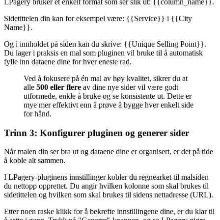
LPagery bruker et enkelt format som ser slik ut: {{column_name}}.
Sidetittelen din kan for eksempel være: {{Service}} i {{City
Name}}.
Og i innholdet på siden kan du skrive: {{Unique Selling Point}}.
Du lager i praksis en mal som pluginen vil bruke til å automatisk
fylle inn dataene dine for hver eneste rad.
Ved å fokusere på én mal av høy kvalitet, sikrer du at
alle
500 eller flere
av dine nye sider vil være godt
utformede, enkle å bruke og se konsistente ut. Dette er
mye mer effektivt enn å prøve å bygge hver enkelt side
for hånd.
Trinn 3: Konfigurer pluginen og generer sider
Når malen din ser bra ut og dataene dine er organisert, er det på tide
å koble alt sammen.
I LPagery-pluginens innstillinger kobler du regnearket til malsiden
du nettopp opprettet. Du angir hvilken kolonne som skal brukes til
sidetittelen og hvilken som skal brukes til sidens nettadresse (URL).
Etter noen raske klikk for å bekrefte innstillingene dine, er du klar til