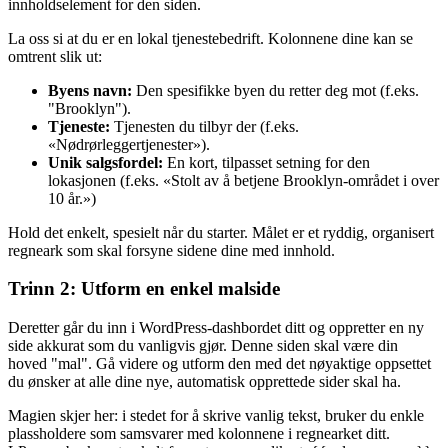
innholdselement for den siden.
La oss si at du er en lokal tjenestebedrift. Kolonnene dine kan se
omtrent slik ut:
Byens navn:
Den spesifikke byen du retter deg mot (f.eks.
"Brooklyn").
Tjeneste:
Tjenesten du tilbyr der (f.eks.
«Nødrørleggertjenester»).
Unik salgsfordel:
En kort, tilpasset setning for den
lokasjonen (f.eks. «Stolt av å betjene Brooklyn-området i over
10 år.»)
Hold det enkelt, spesielt når du starter. Målet er et ryddig, organisert
regneark som skal forsyne sidene dine med innhold.
Trinn 2: Utform en enkel malside
Deretter går du inn i WordPress-dashbordet ditt og oppretter en ny
side akkurat som du vanligvis gjør. Denne siden skal være din
hoved "mal". Gå videre og utform den med det nøyaktige oppsettet
du ønsker at alle dine nye, automatisk opprettede sider skal ha.
Magien skjer her: i stedet for å skrive vanlig tekst, bruker du enkle
plassholdere som samsvarer med kolonnene i regnearket ditt.