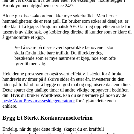
når de vet
akkurat
hva de leter etter, for eksempel "nødrørlegger i
Brooklyn med døgnåpen service 24/7."
Alene gir disse søkeordene ikke mye søketrafikk. Men her er
hemmeligheten: de er rent gull. En bruker som søker så detaljert, er
ofte klar til å kjøpe. Programmatisk SEO lar deg opprette en side for
tusenvis av slike søk, og kobler deg direkte til kunder som er klare til
å gjennomføre et kjøp.
Ved å svare på disse svært spesifikke behovene i stor
skala får du ikke bare trafikk. Du tiltrekker deg
besøkende som er mye nærmere et kjøp, noe som ofte
fører til mer salg.
Hele denne prosessen er også svært effektiv. I stedet for å bruke
hundrevis av timer på å skrive sider én etter én, investerer du den
tiden på forhånd for å bygge en god mal og organisere dataene dine.
Dette sparer deg utallige timer til andre viktige oppgaver i bedriften
din. Hvis du bruker WordPress, kan du se nærmere på noen av de
beste WordPress massesidegeneratorer
for å gjøre dette enda
enklere.
Bygg Et Sterkt Konkurransefortrinn
Endelig, når du gjør dette riktig, skaper du en kraftfull