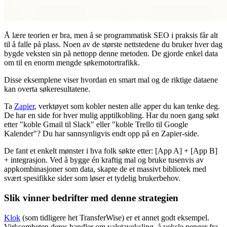
Å lære teorien er bra, men å se programmatisk SEO i praksis får alt
til å falle på plass. Noen av de største nettstedene du bruker hver dag
bygde veksten sin på nettopp denne metoden. De gjorde enkel data
om til en enorm mengde søkemotortrafikk.
Disse eksemplene viser hvordan en smart mal og de riktige dataene
kan overta søkeresultatene.
Ta
Zapier
, verktøyet som kobler nesten alle apper du kan tenke deg.
De har en side for hver mulig apptilkobling. Har du noen gang søkt
etter "koble Gmail til Slack" eller "koble Trello til Google
Kalender"? Du har sannsynligvis endt opp på en Zapier-side.
De fant et enkelt mønster i hva folk søkte etter: [App A] + [App B]
+ integrasjon. Ved å bygge én kraftig mal og bruke tusenvis av
appkombinasjoner som data, skapte de et massivt bibliotek med
svært spesifikke sider som løser et tydelig brukerbehov.
Slik vinner bedrifter med denne strategien
Klok
(som tidligere het TransferWise) er et annet godt eksempel.
Virksomheten deres handler om valutaveksling, å veksle penger fra