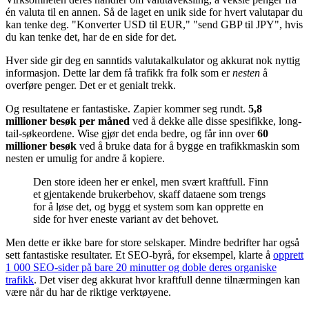
én valuta til en annen. Så de laget en unik side for hvert valutapar du
kan tenke deg. "Konverter USD til EUR," "send GBP til JPY", hvis
du kan tenke det, har de en side for det.
Hver side gir deg en sanntids valutakalkulator og akkurat nok nyttig
informasjon. Dette lar dem få trafikk fra folk som er
nesten
å
overføre penger. Det er et genialt trekk.
Og resultatene er fantastiske. Zapier kommer seg rundt.
5,8
millioner besøk per måned
ved å dekke alle disse spesifikke, long-
tail-søkeordene. Wise gjør det enda bedre, og får inn over
60
millioner besøk
ved å bruke data for å bygge en trafikkmaskin som
nesten er umulig for andre å kopiere.
Den store ideen her er enkel, men svært kraftfull. Finn
et gjentakende brukerbehov, skaff dataene som trengs
for å løse det, og bygg et system som kan opprette en
side for hver eneste variant av det behovet.
Men dette er ikke bare for store selskaper. Mindre bedrifter har også
sett fantastiske resultater. Et SEO-byrå, for eksempel, klarte å
opprett
1 000 SEO-sider på bare 20 minutter og doble deres organiske
trafikk
. Det viser deg akkurat hvor kraftfull denne tilnærmingen kan
være når du har de riktige verktøyene.