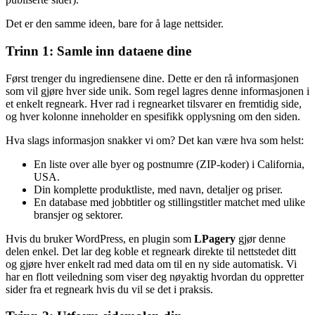
Det er den samme ideen, bare for å lage nettsider.
Trinn 1: Samle inn dataene dine
Først trenger du ingrediensene dine. Dette er den rå informasjonen
som vil gjøre hver side unik. Som regel lagres denne informasjonen i
et enkelt regneark. Hver rad i regnearket tilsvarer en fremtidig side,
og hver kolonne inneholder en spesifikk opplysning om den siden.
Hva slags informasjon snakker vi om? Det kan være hva som helst:
En liste over alle byer og postnumre (ZIP-koder) i California,
USA.
Din komplette produktliste, med navn, detaljer og priser.
En database med jobbtitler og stillingstitler matchet med ulike
bransjer og sektorer.
Hvis du bruker WordPress, en plugin som
LPagery
gjør denne
delen enkel. Det lar deg koble et regneark direkte til nettstedet ditt
og gjøre hver enkelt rad med data om til en ny side automatisk. Vi
har en flott veiledning som viser deg nøyaktig hvordan du oppretter
sider fra et regneark hvis du vil se det i praksis.