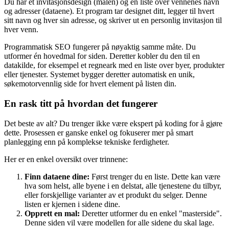
Du har et invitasjonsdesign (malen) og en liste over vennenes navn
og adresser (dataene). Et program tar designet ditt, legger til hvert
sitt navn og hver sin adresse, og skriver ut en personlig invitasjon til
hver venn.
Programmatisk SEO fungerer på nøyaktig samme måte. Du
utformer én hovedmal for siden. Deretter kobler du den til en
datakilde, for eksempel et regneark med en liste over byer, produkter
eller tjenester. Systemet bygger deretter automatisk en unik,
søkemotorvennlig side for hvert element på listen din.
En rask titt på hvordan det fungerer
Det beste av alt? Du trenger ikke være ekspert på koding for å gjøre
dette. Prosessen er ganske enkel og fokuserer mer på smart
planlegging enn på komplekse tekniske ferdigheter.
Her er en enkel oversikt over trinnene:
Finn dataene dine:
Først trenger du en liste. Dette kan være
hva som helst, alle byene i en delstat, alle tjenestene du tilbyr,
eller forskjellige varianter av et produkt du selger. Denne
listen er kjernen i sidene dine.
Opprett en mal:
Deretter utformer du en enkel "masterside".
Denne siden vil være modellen for alle sidene du skal lage.