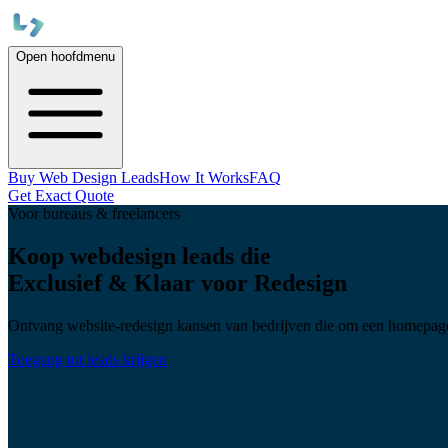
Open hoofdmenu
Buy Web Design Leads
How It Works
FAQ
Get Exact Quote
Voor bureaus & freelancers
Koop webdesign leads die
Exclusief & Klaar voor Redesign
Ontvang website-redesign kansen van bedrijven die om een homepage co
Toegang tot leads krijgen