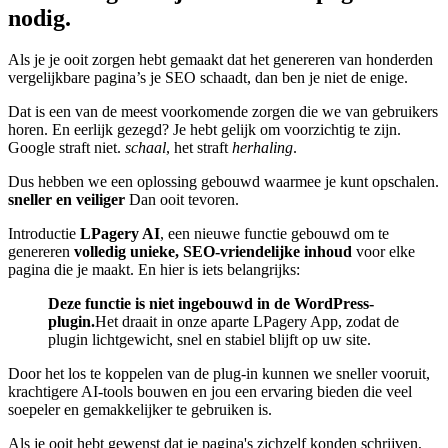
nodig.
Als je je ooit zorgen hebt gemaakt dat het genereren van honderden
vergelijkbare pagina’s je SEO schaadt, dan ben je niet de enige.
Dat is een van de meest voorkomende zorgen die we van gebruikers
horen. En eerlijk gezegd? Je hebt gelijk om voorzichtig te zijn.
Google straft niet.
schaal
, het straft
herhaling
.
Dus hebben we een oplossing gebouwd waarmee je kunt opschalen.
sneller en veiliger
Dan ooit tevoren.
Introductie
LPagery AI
, een nieuwe functie gebouwd om te
genereren
volledig unieke, SEO-vriendelijke inhoud
voor elke
pagina die je maakt. En hier is iets belangrijks:
Deze functie is niet ingebouwd in de WordPress-
plugin.
Het draait in onze aparte LPagery App, zodat de
plugin lichtgewicht, snel en stabiel blijft op uw site.
Door het los te koppelen van de plug-in kunnen we sneller vooruit,
krachtigere AI-tools bouwen en jou een ervaring bieden die veel
soepeler en gemakkelijker te gebruiken is.
Als je ooit hebt gewenst dat je pagina's zichzelf konden schrijven,