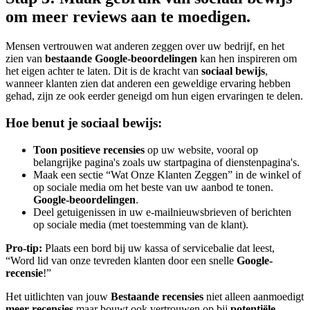
om meer reviews aan te moedigen.
Mensen vertrouwen wat anderen zeggen over uw bedrijf, en het
zien van
bestaande Google-beoordelingen
kan hen inspireren om
het eigen achter te laten. Dit is de kracht van
sociaal bewijs
,
wanneer klanten zien dat anderen een geweldige ervaring hebben
gehad, zijn ze ook eerder geneigd om hun eigen ervaringen te delen.
Hoe benut je sociaal bewijs:
Toon positieve recensies
op uw website, vooral op
belangrijke pagina's zoals uw startpagina of dienstenpagina's.
Maak een sectie “Wat Onze Klanten Zeggen” in de winkel of
op sociale media om het beste van uw aanbod te tonen.
Google-beoordelingen
.
Deel getuigenissen in uw e-mailnieuwsbrieven of berichten
op sociale media (met toestemming van de klant).
Pro-tip:
Plaats een bord bij uw kassa of servicebalie dat leest,
“Word lid van onze tevreden klanten door een snelle
Google-
recensie
!”
Het uitlichten van jouw
Bestaande recensies
niet alleen aanmoedigt
meer recensies
maar bouwt ook vertrouwen op bij
potentiële