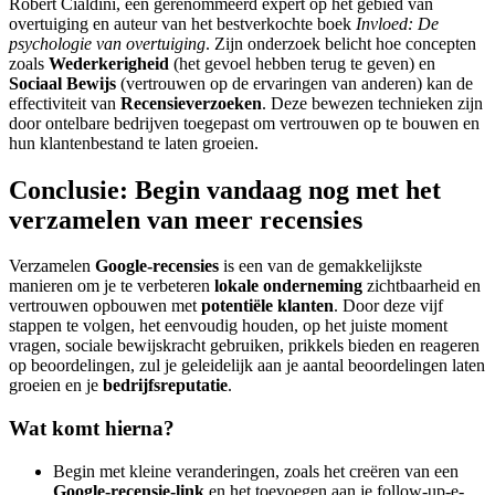
Robert Cialdini, een gerenommeerd expert op het gebied van
overtuiging en auteur van het bestverkochte boek
Invloed: De
psychologie van overtuiging
. Zijn onderzoek belicht hoe concepten
zoals
Wederkerigheid
(het gevoel hebben terug te geven) en
Sociaal Bewijs
(vertrouwen op de ervaringen van anderen) kan de
effectiviteit van
Recensieverzoeken
. Deze bewezen technieken zijn
door ontelbare bedrijven toegepast om vertrouwen op te bouwen en
hun klantenbestand te laten groeien.
Conclusie: Begin vandaag nog met het
verzamelen van meer recensies
Verzamelen
Google-recensies
is een van de gemakkelijkste
manieren om je te verbeteren
lokale onderneming
zichtbaarheid en
vertrouwen opbouwen met
potentiële klanten
. Door deze vijf
stappen te volgen, het eenvoudig houden, op het juiste moment
vragen, sociale bewijskracht gebruiken, prikkels bieden en reageren
op beoordelingen, zul je geleidelijk aan je aantal beoordelingen laten
groeien en je
bedrijfsreputatie
.
Wat komt hierna?
Begin met kleine veranderingen, zoals het creëren van een
Google-recensie-link
en het toevoegen aan je follow-up-e-