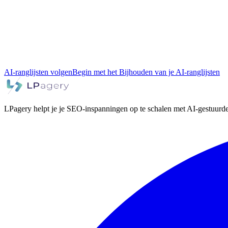
AI-ranglijsten volgen
Begin met het Bijhouden van je AI-ranglijsten
LPagery helpt je je SEO-inspanningen op te schalen met AI-gestuurde