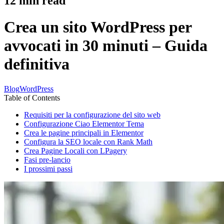
12
min read
Crea un sito WordPress per
avvocati in 30 minuti – Guida
definitiva
Blog
WordPress
Table of Contents
Requisiti per la configurazione del sito web
Configurazione Ciao Elementor Tema
Crea le pagine principali in Elementor
Configura la SEO locale con Rank Math
Crea Pagine Locali con LPagery
Fasi pre-lancio
I prossimi passi