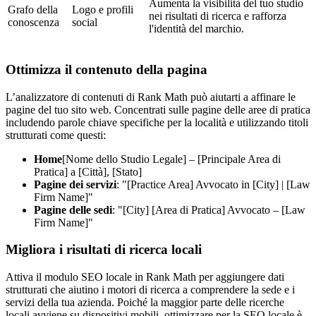
Aumenta la visibilità del tuo studio
Grafo della
Logo e profili
nei risultati di ricerca e rafforza
conoscenza
social
l'identità del marchio.
Ottimizza il contenuto della pagina
L’analizzatore di contenuti di Rank Math può aiutarti a affinare le
pagine del tuo sito web. Concentrati sulle pagine delle aree di pratica
includendo parole chiave specifiche per la località e utilizzando titoli
strutturati come questi:
Home
[Nome dello Studio Legale] – [Principale Area di
Pratica] a [Città], [Stato]
Pagine dei servizi
: "[Practice Area] Avvocato in [City] | [Law
Firm Name]"
Pagine delle sedi
: "[City] [Area di Pratica] Avvocato – [Law
Firm Name]"
Migliora i risultati di ricerca locali
Attiva il modulo SEO locale in Rank Math per aggiungere dati
strutturati che aiutino i motori di ricerca a comprendere la sede e i
servizi della tua azienda. Poiché la maggior parte delle ricerche
locali avviene su dispositivi mobili, ottimizzare per la SEO locale è