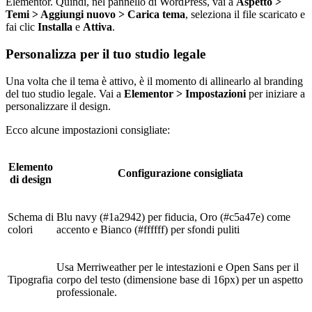
Elementor. Quindi, nel pannello di WordPress, vai a
Aspetto >
Temi > Aggiungi nuovo > Carica tema
, seleziona il file scaricato e
fai clic
Installa
e
Attiva
.
Personalizza per il tuo studio legale
Una volta che il tema è attivo, è il momento di allinearlo al branding
del tuo studio legale. Vai a
Elementor > Impostazioni
per iniziare a
personalizzare il design.
Ecco alcune impostazioni consigliate:
Elemento
Configurazione consigliata
di design
Schema di
Blu navy (#1a2942) per fiducia, Oro (#c5a47e) come
colori
accento e Bianco (#ffffff) per sfondi puliti
Usa Merriweather per le intestazioni e Open Sans per il
Tipografia
corpo del testo (dimensione base di 16px) per un aspetto
professionale.