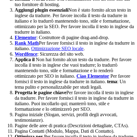
tuo fornitore di hosting.
Aggiungi plugin essenziali
Non è stato fornito alcun testo in
inglese da tradurre. Per favore incolla il testo da tradurre in
italiano e lo tradurrò mantenendo tono, stile e formattazione,
ottimizzato per la SEO.
Per favore incolla il testo in inglese da
tradurre in italiano.
Elementor
: Costruttore di pagine drag-and-drop.
Rank Math
Per favore fornisci il testo in inglese da tradurre in
italiano.
Ottimizzazione SEO locale
.
Wordfence
: Sicurezza del sito web.
Applica il
Non hai fornito alcun testo da tradurre. Per favore
incolla il testo in inglese che vuoi tradurre; lo tradurrò
mantenendo tono, stile e formattazione e lo renderò
ottimizzato per SEO in italiano.
Ciao Elementor
Per favore
fornisci il testo in inglese da tradurre in italiano.
tema
: Un
tema pulito e personalizzabile per studi legali.
Progetta le pagine chiave
Per favore incolla il testo in inglese
da tradurre.
Per favore fornisci il testo in inglese da tradurre in
italiano. Puoi incollarlo qui; manterrò tono, stile e
formattazione e lo ottimizzerò per SEO.
Pagina iniziale (Slogan, servizi, profili degli avvocati,
testimonianze).
Pagine delle aree di pratica (Descrizioni dettagliate, CTAs).
Pagina Contatti (Modulo, Mappa, Dati di Contatto).
Ottimizza per
Per favore incolla il testo in inglese da tradurre