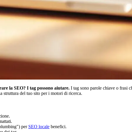
orare la SEO? I tag possono aiutare.
I tag sono parole chiave o frasi ch
struttura del tuo sito per i motori di ricerca.
zione.
attati.
-plumbing") per
SEO locale
benefici.
e dei tag.