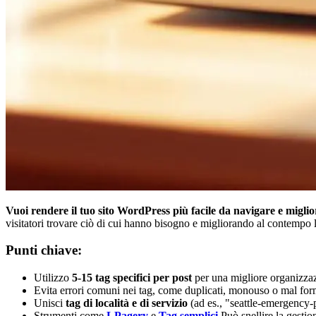
Vuoi rendere il tuo sito WordPress più facile da navigare e migli
visitatori trovare ciò di cui hanno bisogno e migliorando al contempo la 
Punti chiave:
Utilizzo
5-15 tag specifici per post
per una migliore organizza
Evita errori comuni nei tag, come duplicati, monouso o mal form
Unisci
tag di località e di servizio
(ad es., "seattle-emergency
Strumenti come
LPagery
e
Tag semplici
Può snellire la gestion