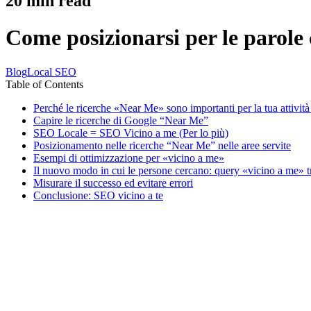
20
min read
Come posizionarsi per le parole 
Blog
Local SEO
Table of Contents
Perché le ricerche «Near Me» sono importanti per la tua attività
Capire le ricerche di Google “Near Me”
SEO Locale = SEO Vicino a me (Per lo più)
Posizionamento nelle ricerche “Near Me” nelle aree servite
Esempi di ottimizzazione per «vicino a me»
Il nuovo modo in cui le persone cercano: query «vicino a me»
Misurare il successo ed evitare errori
Conclusione: SEO vicino a te