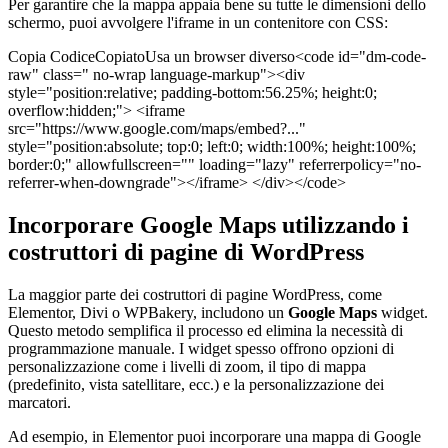
Per garantire che la mappa appaia bene su tutte le dimensioni dello
schermo, puoi avvolgere l'iframe in un contenitore con CSS:
Copia CodiceCopiatoUsa un browser diverso<code id="dm-code-
raw" class=" no-wrap language-markup"><div
style="position:relative; padding-bottom:56.25%; height:0;
overflow:hidden;"> <iframe
src="https://www.google.com/maps/embed?..."
style="position:absolute; top:0; left:0; width:100%; height:100%;
border:0;" allowfullscreen="" loading="lazy" referrerpolicy="no-
referrer-when-downgrade"></iframe> </div></code>
Incorporare Google Maps utilizzando i
costruttori di pagine di WordPress
La maggior parte dei costruttori di pagine WordPress, come
Elementor, Divi o WPBakery, includono un
Google Maps
widget.
Questo metodo semplifica il processo ed elimina la necessità di
programmazione manuale. I widget spesso offrono opzioni di
personalizzazione come i livelli di zoom, il tipo di mappa
(predefinito, vista satellitare, ecc.) e la personalizzazione dei
marcatori.
Ad esempio, in Elementor puoi incorporare una mappa di Google