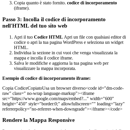
Copia quanto è stato fornito.
codice di incorporamento
(iframe).
Passo 3: Incolla il codice di incorporamento
nell'HTML del tuo sito web
Apri il tuo
Codice HTML
Apri un file con qualsiasi editor di
codice o apri la tua pagina WordPress e seleziona un widget
HTML.
Individua la sezione in cui vuoi che venga visualizzata la
mappa e incolla il codice iframe.
Salva le modifiche e aggiorna la tua pagina web per
visualizzare la mappa incorporata.
Esempio di codice di incorporamento iframe:
Copia CodiceCopiatoUsa un browser diverso<code id="dm-code-
raw" class=" no-wrap language-markup"><iframe
src="https://www.google.com/maps/embed?..." width="600"
height="450" style="border:0;" allowfullscreen="" loading="lazy"
referrerpolicy="no-referrer-when-downgrade"></iframe></code>
Rendere la Mappa Responsive