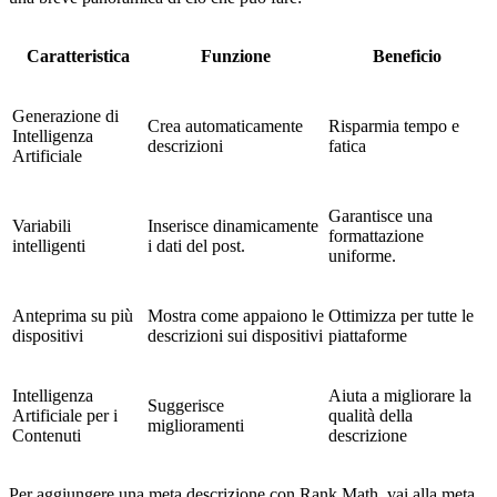
Caratteristica
Funzione
Beneficio
Generazione di
Crea automaticamente
Risparmia tempo e
Intelligenza
descrizioni
fatica
Artificiale
Garantisce una
Variabili
Inserisce dinamicamente
formattazione
intelligenti
i dati del post.
uniforme.
Anteprima su più
Mostra come appaiono le
Ottimizza per tutte le
dispositivi
descrizioni sui dispositivi
piattaforme
Intelligenza
Aiuta a migliorare la
Suggerisce
Artificiale per i
qualità della
miglioramenti
Contenuti
descrizione
Per aggiungere una meta descrizione con Rank Math, vai alla meta