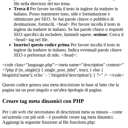
file nella directory del tuo tema.
Trova il
Per favore incolla il testo in inglese da tradurre in
italiano. Posso mantenere tono, stile e formattazione e
ottimizzare per SEO. Se hai parole chiave o pubblico di
destinazione, forniscili.
<head>
Per favore incolla il testo in
inglese da tradurre in italiano. Se hai parole chiave o requisiti
SEO specifici da includere, fammeli sapere.
sezione
: Cerca il
<head>
tag nel file.
Inserisci questo codice prima
Per favore incolla il testo in
inglese da tradurre in italiano. Indica eventuali parole chiave
SEO o preferenze di stile.
</head>:
<code class="language-php"><meta name="description" content="
<?php if (is_single()) { single_post_title('', true); } else {
bloginfo('name'); echo ' - '; bloginfo('description'); } ?>" /> </code>
Questo codice genera una meta descrizione in base al fatto che la
pagina sia un post singolo o un'altra tipologia di pagina.
Creare tag meta dinamici con PHP
Per i siti web che necessitano di descrizioni meta su misura – come
un'azienda con più sedi – è possibile creare tag meta dinamici.
Aggiungi la seguente funzione al file functions.php: