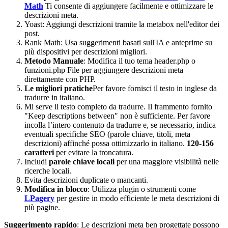
Math
Ti consente di aggiungere facilmente e ottimizzare le
descrizioni meta.
Yoast: Aggiungi descrizioni tramite la metabox nell'editor dei
post.
Rank Math: Usa suggerimenti basati sull'IA e anteprime su
più dispositivi per descrizioni migliori.
Metodo Manuale
: Modifica il tuo tema
header.php
o
funzioni.php
File per aggiungere descrizioni meta
direttamente con PHP.
Le migliori pratiche
Per favore fornisci il testo in inglese da
tradurre in italiano.
Mi serve il testo completo da tradurre. Il frammento fornito
"Keep descriptions between" non è sufficiente. Per favore
incolla l’intero contenuto da tradurre e, se necessario, indica
eventuali specifiche SEO (parole chiave, titoli, meta
descrizioni) affinché possa ottimizzarlo in italiano.
120-156
caratteri
per evitare la troncatura.
Includi
parole chiave locali
per una maggiore visibilità nelle
ricerche locali.
Evita descrizioni duplicate o mancanti.
Modifica in blocco
: Utilizza plugin o strumenti come
LPagery
per gestire in modo efficiente le meta descrizioni di
più pagine.
Suggerimento rapido
: Le descrizioni meta ben progettate possono