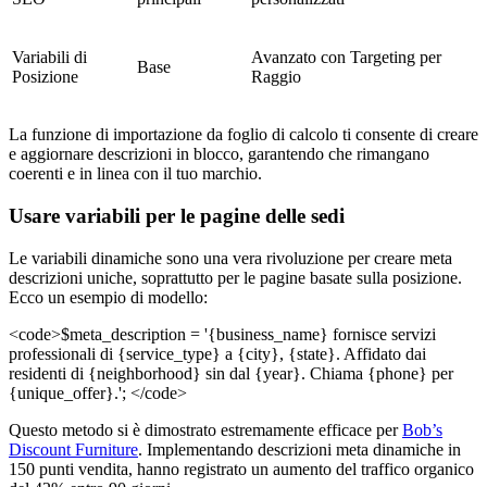
Variabili di
Avanzato con Targeting per
Base
Posizione
Raggio
La funzione di importazione da foglio di calcolo ti consente di creare
e aggiornare descrizioni in blocco, garantendo che rimangano
coerenti e in linea con il tuo marchio.
Usare variabili per le pagine delle sedi
Le variabili dinamiche sono una vera rivoluzione per creare meta
descrizioni uniche, soprattutto per le pagine basate sulla posizione.
Ecco un esempio di modello:
<code>$meta_description = '{business_name} fornisce servizi
professionali di {service_type} a {city}, {state}. Affidato dai
residenti di {neighborhood} sin dal {year}. Chiama {phone} per
{unique_offer}.'; </code>
Questo metodo si è dimostrato estremamente efficace per
Bob’s
Discount Furniture
. Implementando descrizioni meta dinamiche in
150 punti vendita, hanno registrato un aumento del traffico organico