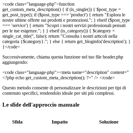
<code class="language-php">function
get_custom_meta_description() { if (is_single()) { $post_type =
get_post_type(); if ($post_type === 'product') { return "Esplora le
nostre ultime offerte sui prodotti e promozioni."; } elseif ($post_type
=== 'service') { return "Scopri i nostri servizi professionali pensati
per le tue esigenze."; } } elseif (is_category()) { $category =
single_cat_title('', false); return "Consulta i nostri articoli nella
categoria {$category}."; } else { return get_bloginfo('description'); }
}</code>
Successivamente, chiama questa funzione nel tuo file header.php
aggiungendo:
<code class="language-php"><meta name="description" content="
<?php echo get_custom_meta_description(); ?>" /> </code>
Questo metodo consente di personalizzare le descrizioni per tipi di
contenuto specifici, rendendolo ideale per siti più complessi.
Le sfide dell'approccio manuale
Sfida
Impatto
Soluzione