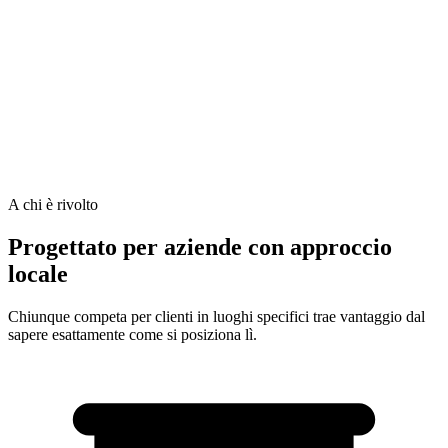
A chi è rivolto
Progettato per aziende con approccio
locale
Chiunque competa per clienti in luoghi specifici trae vantaggio dal
Brooklyn
sapere esattamente come si posiziona lì.
Manhattan water heaters repair