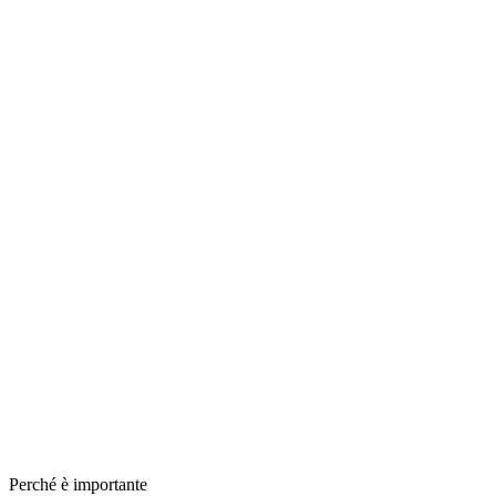
Brooklyn emergency plumbing services
Perché è importante