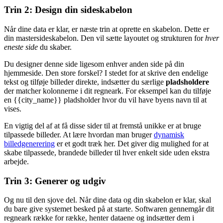
Trin 2: Design din sideskabelon
Når dine data er klar, er næste trin at oprette en skabelon. Dette er
din mastersideskabelon. Den vil sætte layoutet og strukturen for
hver
eneste side
du skaber.
Du designer denne side ligesom enhver anden side på din
hjemmeside. Den store forskel? I stedet for at skrive den endelige
tekst og tilføje billeder direkte, indsætter du særlige
pladsholdere
der matcher kolonnerne i dit regneark. For eksempel kan du tilføje
en
{{city_name}}
pladsholder hvor du vil have byens navn til at
vises.
En vigtig del af at få disse sider til at fremstå unikke er at bruge
tilpassede billeder. At lære hvordan man bruger
dynamisk
billedgenerering
er et godt træk her. Det giver dig mulighed for at
skabe tilpassede, brandede billeder til hver enkelt side uden ekstra
arbejde.
Trin 3: Generer og udgiv
Og nu til den sjove del. Når dine data og din skabelon er klar, skal
du bare give systemet besked på at starte. Softwaren gennemgår dit
regneark række for række, henter dataene og indsætter dem i