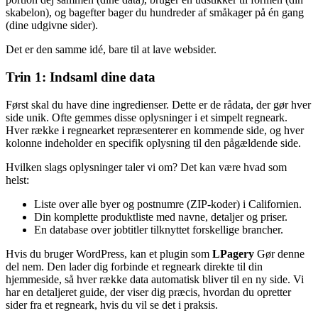
skabelon), og bagefter bager du hundreder af småkager på én gang
(dine udgivne sider).
Det er den samme idé, bare til at lave websider.
Trin 1: Indsaml dine data
Først skal du have dine ingredienser. Dette er de rådata, der gør hver
side unik. Ofte gemmes disse oplysninger i et simpelt regneark.
Hver række i regnearket repræsenterer en kommende side, og hver
kolonne indeholder en specifik oplysning til den pågældende side.
Hvilken slags oplysninger taler vi om? Det kan være hvad som
helst:
Liste over alle byer og postnumre (ZIP-koder) i Californien.
Din komplette produktliste med navne, detaljer og priser.
En database over jobtitler tilknyttet forskellige brancher.
Hvis du bruger WordPress, kan et plugin som
LPagery
Gør denne
del nem. Den lader dig forbinde et regneark direkte til din
hjemmeside, så hver række data automatisk bliver til en ny side. Vi
har en detaljeret guide, der viser dig præcis, hvordan du opretter
sider fra et regneark, hvis du vil se det i praksis.