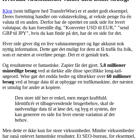
Klog
(som tidligere hed TransferWise) er et andet godt eksempel.
Deres forretning handler om valutaveksling, at veksle penge fra én
valuta til en anden. Derfor har de oprettet en unik side for hvert
valutapar, du kan forestille dig. "Konverter USD til EUR," "send
GBP til JPY", hvis du kan finde på det, har de en side for det.
Hver side giver dig en live valutaomregner og lige akkurat nok
nyttig information. Dette gør det muligt for dem at få trafik fra folk,
som er
næsten
at overføre penge. Det er et genialt træk.
Og resultaterne er fantastiske. Zapier får det gjort.
5.8 millioner
månedlige besøg
ved at dække alle disse specifikke long-tail-
søgeord. Wise gør det endda bedre og tiltrækker over
60 millioner
besøg
ved at bruge data til at opbygge en trafikmaskine, der næsten
er umulig for andre at kopiere.
Den store idé her er enkel, men meget kraftfuld.
Identificér et tilbagevendende brugerbehov, skaf de
nødvendige data til at løse det, og byg et system, der
kan generere en side for hver eneste variation af det
behov.
Men dette er ikke kun for store virksomheder. Mindre virksomheder
har også oplevet fantastiske resultater. Et SEO-bureau, for eksempel,