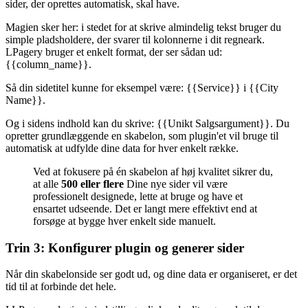
sider, der oprettes automatisk, skal have.
Magien sker her: i stedet for at skrive almindelig tekst bruger du
simple pladsholdere, der svarer til kolonnerne i dit regneark.
LPagery bruger et enkelt format, der ser sådan ud:
{{column_name}}.
Så din sidetitel kunne for eksempel være: {{Service}} i {{City
Name}}.
Og i sidens indhold kan du skrive: {{Unikt Salgsargument}}. Du
opretter grundlæggende en skabelon, som plugin'et vil bruge til
automatisk at udfylde dine data for hver enkelt række.
Ved at fokusere på én skabelon af høj kvalitet sikrer du,
at alle
500 eller flere
Dine nye sider vil være
professionelt designede, lette at bruge og have et
ensartet udseende. Det er langt mere effektivt end at
forsøge at bygge hver enkelt side manuelt.
Trin 3: Konfigurer plugin og generer sider
Når din skabelonside ser godt ud, og dine data er organiseret, er det
tid til at forbinde det hele.