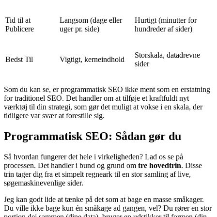
Tid til at
Langsom (dage eller
Hurtigt (minutter for
Publicere
uger pr. side)
hundreder af sider)
Storskala, datadrevne
Bedst Til
Vigtigt, kerneindhold
sider
Som du kan se, er programmatisk SEO ikke ment som en erstatning
for traditionel SEO. Det handler om at tilføje et kraftfuldt nyt
værktøj til din strategi, som gør det muligt at vokse i en skala, der
tidligere var svær at forestille sig.
Programmatisk SEO: Sådan gør du
Så hvordan fungerer det hele i virkeligheden? Lad os se på
processen. Det handler i bund og grund om
tre hovedtrin
. Disse
trin tager dig fra et simpelt regneark til en stor samling af live,
søgemaskinevenlige sider.
Jeg kan godt lide at tænke på det som at bage en masse småkager.
Du ville ikke bage kun én småkage ad gangen, vel? Du rører en stor
portion dej sammen (dine data), bruger en udstikker til formen (din