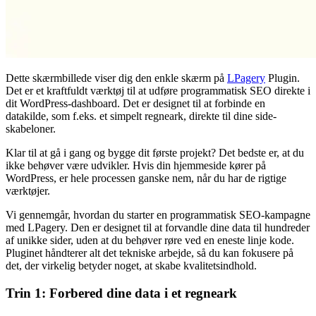
Dette skærmbillede viser dig den enkle skærm på
LPagery
Plugin.
Det er et kraftfuldt værktøj til at udføre programmatisk SEO direkte i
dit WordPress-dashboard. Det er designet til at forbinde en
datakilde, som f.eks. et simpelt regneark, direkte til dine side-
skabeloner.
Klar til at gå i gang og bygge dit første projekt? Det bedste er, at du
ikke behøver være udvikler. Hvis din hjemmeside kører på
WordPress, er hele processen ganske nem, når du har de rigtige
værktøjer.
Vi gennemgår, hvordan du starter en programmatisk SEO-kampagne
med LPagery. Den er designet til at forvandle dine data til hundreder
af unikke sider, uden at du behøver røre ved en eneste linje kode.
Pluginet håndterer alt det tekniske arbejde, så du kan fokusere på
det, der virkelig betyder noget, at skabe kvalitetsindhold.
Trin 1: Forbered dine data i et regneark