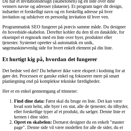
Du har et invitationsdesign (skabelonen) og en liste over dine
venners navne og adresser (dataene). Et program tager dit design,
indsætter et forskelligt navn og en forskellig adresse på hver
invitation og udskriver en personlig invitation til hver ven.
Programmatisk SEO fungerer på præcis samme måde. Du designer
én hovedside‑skabelon. Derefter kobler du den til en datakilde, for
eksempel et regneark med en liste over byer, produkter eller
tjenester. Systemet opretter så automatisk en unik,
søgemaskinevenlig side for hvert enkelt element på din liste.
Et hurtigt kig på, hvordan det fungerer
Det bedste ved det? Du behøver ikke være ekspert i kodning for at
gøre det. Processen er ganske enkel og fokuserer mere på smart
planlægning end på komplekse tekniske færdigheder.
Her er en enkel gennemgang af trinnene:
Find dine data:
Først skal du bruge en liste. Det kan være
hvad som helst, alle byer i en stat, alle de tjenester, du tilbyder,
eller forskellige typer af et produkt, du sælger. Denne liste er
kernen i dine sider.
Opret en skabelon:
Dernæst designer du en enkelt "master
page". Denne side vil være modellen for alle de sider, du er