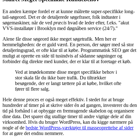
En anden kæmpe fordel er at kunne målrette super-specifikke long-
tail-søgeord. Det er de detaljerede søgefraser, folk indtaster i
søgemaskiner, når de ved
præcis
hvad de leder efter, f.eks. "akut
VVS-installatør i Brooklyn med døgnåben service (24/7)."
Alene får disse søgeord ikke meget søgetrafik. Men her er
hemmeligheden: de er guld værd. En person, der søger med så stor
detaljeringsgrad, er ofte klar til at købe. Programmatisk SEO gør det
muligt at oprette en side til tusindvis af sådanne søgninger og
forbinder dig direkte med kunder, der er klar til at foretage et køb.
Ved at imødekomme disse meget specifikke behov i
stor skala får du ikke bare trafik. Du tiltrækker
besøgende, der er langt tættere på at købe, hvilket ofte
fører til flere salg.
Hele denne proces er også meget effektiv. I stedet for at bruge
hundreder af timer på at skrive sider én ad gangen, investerer du den
tid på forhånd i at opbygge en fremragende skabelon og organisere
dine data. Det sparer dig utallige timer til andre vigtige dele af din
virksomhed. Hvis du bruger WordPress, kan du kigge nærmere på
nogle af de
bedste WordPress-værktøjer til masseoprettelse af sider
for at gøre det endnu nemmere.