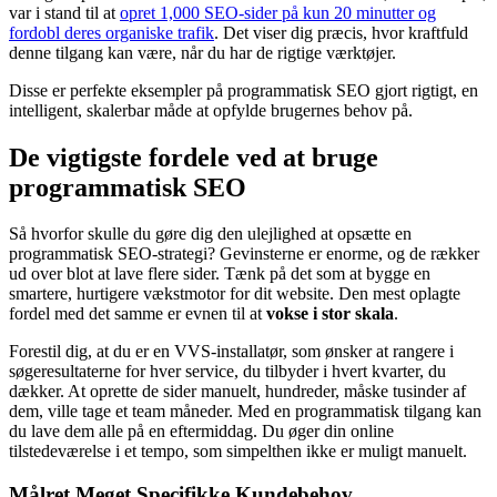
var i stand til at
opret 1,000 SEO-sider på kun 20 minutter og
fordobl deres organiske trafik
. Det viser dig præcis, hvor kraftfuld
denne tilgang kan være, når du har de rigtige værktøjer.
Disse er perfekte eksempler på programmatisk SEO gjort rigtigt, en
intelligent, skalerbar måde at opfylde brugernes behov på.
De vigtigste fordele ved at bruge
programmatisk SEO
Så hvorfor skulle du gøre dig den ulejlighed at opsætte en
programmatisk SEO-strategi? Gevinsterne er enorme, og de rækker
ud over blot at lave flere sider. Tænk på det som at bygge en
smartere, hurtigere vækstmotor for dit website. Den mest oplagte
fordel med det samme er evnen til at
vokse i stor skala
.
Forestil dig, at du er en VVS-installatør, som ønsker at rangere i
søgeresultaterne for hver service, du tilbyder i hvert kvarter, du
dækker. At oprette de sider manuelt, hundreder, måske tusinder af
dem, ville tage et team måneder. Med en programmatisk tilgang kan
du lave dem alle på en eftermiddag. Du øger din online
tilstedeværelse i et tempo, som simpelthen ikke er muligt manuelt.
Målret Meget Specifikke Kundebehov