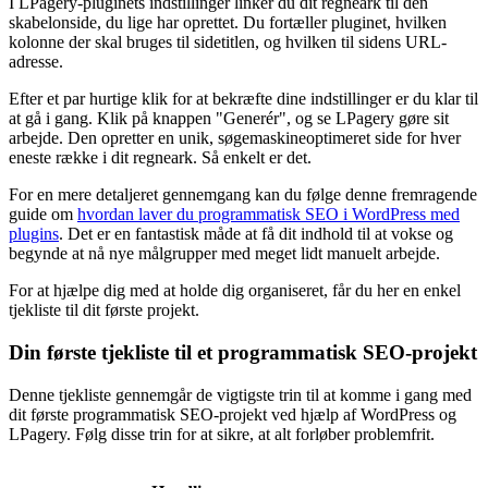
I LPagery-pluginets indstillinger linker du dit regneark til den
skabelonside, du lige har oprettet. Du fortæller pluginet, hvilken
kolonne der skal bruges til sidetitlen, og hvilken til sidens URL-
adresse.
Efter et par hurtige klik for at bekræfte dine indstillinger er du klar til
at gå i gang. Klik på knappen "Generér", og se LPagery gøre sit
arbejde. Den opretter en unik, søgemaskineoptimeret side for hver
eneste række i dit regneark. Så enkelt er det.
For en mere detaljeret gennemgang kan du følge denne fremragende
guide om
hvordan laver du programmatisk SEO i WordPress med
plugins
. Det er en fantastisk måde at få dit indhold til at vokse og
begynde at nå nye målgrupper med meget lidt manuelt arbejde.
For at hjælpe dig med at holde dig organiseret, får du her en enkel
tjekliste til dit første projekt.
Din første tjekliste til et programmatisk SEO-projekt
Denne tjekliste gennemgår de vigtigste trin til at komme i gang med
dit første programmatisk SEO-projekt ved hjælp af WordPress og
LPagery. Følg disse trin for at sikre, at alt forløber problemfrit.