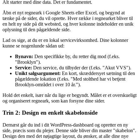
Alt starter med dine data. Det er fundamentet.
Åbn et nyt regneark i Google Sheets eller Excel, og begynd at
tænke på de sider, du vil oprette. Hver række i regnearket bliver til
en helt ny side på dit websted, og hver kolonne indeholder en unik
oplysning til den pågældende side.
Lad os sige, at du er en lokal servicevirksomhed. Dine kolonner
kunne se nogenlunde sådan ud:
Bynavn:
Den specifikke by, du retter dig mod (f.eks.
"Brooklyn").
Service:
Den service, du tilbyder der (f.eks. "Akut VVS").
Unikt salgsargument:
En kort, skræddersyet sætning til den
pågældende lokation (f.eks. "Med stolthed har vi betjent
Brooklyn-området i over 10 år.").
Hold det enkelt, især når du lige er begyndt. Målet er et overskueligt
og organiseret regneark, som kan forsyne dine sider.
Trin 2: Design en enkelt skabelonside
Dernæst går du ind i dit WordPress-dashboard og opretter en ny
side, præcis som du plejer. Denne side bliver din master "skabelon".
Design den med det nøjagtige layout, du ønsker, at alle dine nye