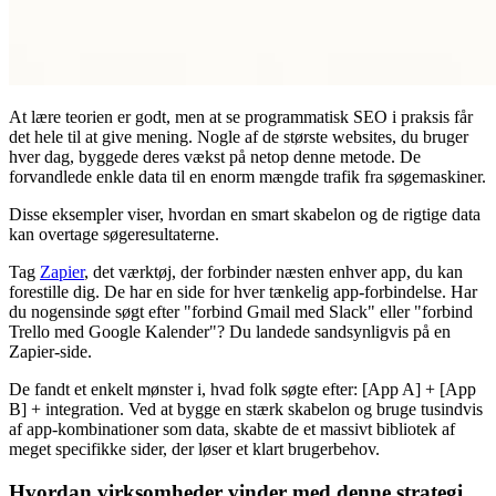
At lære teorien er godt, men at se programmatisk SEO i praksis får
det hele til at give mening. Nogle af de største websites, du bruger
hver dag, byggede deres vækst på netop denne metode. De
forvandlede enkle data til en enorm mængde trafik fra søgemaskiner.
Disse eksempler viser, hvordan en smart skabelon og de rigtige data
kan overtage søgeresultaterne.
Tag
Zapier
, det værktøj, der forbinder næsten enhver app, du kan
forestille dig. De har en side for hver tænkelig app-forbindelse. Har
du nogensinde søgt efter "forbind Gmail med Slack" eller "forbind
Trello med Google Kalender"? Du landede sandsynligvis på en
Zapier-side.
De fandt et enkelt mønster i, hvad folk søgte efter: [App A] + [App
B] + integration. Ved at bygge en stærk skabelon og bruge tusindvis
af app-kombinationer som data, skabte de et massivt bibliotek af
meget specifikke sider, der løser et klart brugerbehov.
Hvordan virksomheder vinder med denne strategi