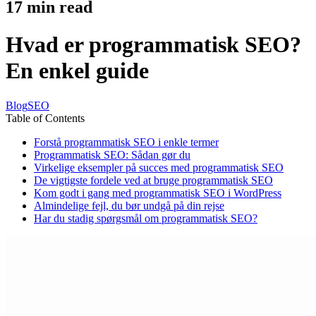
17
min read
Hvad er programmatisk SEO?
En enkel guide
Blog
SEO
Table of Contents
Forstå programmatisk SEO i enkle termer
Programmatisk SEO: Sådan gør du
Virkelige eksempler på succes med programmatisk SEO
De vigtigste fordele ved at bruge programmatisk SEO
Kom godt i gang med programmatisk SEO i WordPress
Almindelige fejl, du bør undgå på din rejse
Har du stadig spørgsmål om programmatisk SEO?