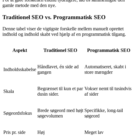
gamle metode med den nye.
Traditionel SEO vs. Programmatisk SEO
Denne tabel viser de vigtigste forskelle mellem manuelt oprettet
indhold og indhold skabt ved hjælp af en programmatisk tilgang.
Aspekt
Traditionel SEO
Programmatisk SEO
Håndlavet, én side ad
Automatiseret, skabt i
Indholdsskabelse
gangen
store mængder
Begrænset til kun et par
Vokser nemt til tusindvis
Skala
dusin sider.
af sider
Brede søgeord med højt
Specifikke, long-tail
Søgeordsfokus
søgevolumen
søgeord
Pris pr. side
Høj
Meget lav