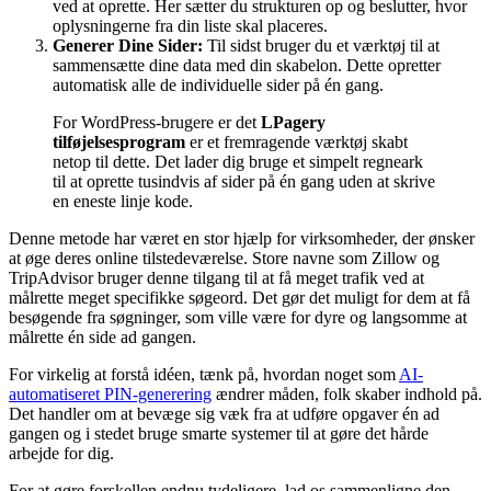
ved at oprette. Her sætter du strukturen op og beslutter, hvor
oplysningerne fra din liste skal placeres.
Generer Dine Sider:
Til sidst bruger du et værktøj til at
sammensætte dine data med din skabelon. Dette opretter
automatisk alle de individuelle sider på én gang.
For WordPress-brugere er det
LPagery
tilføjelsesprogram
er et fremragende værktøj skabt
netop til dette. Det lader dig bruge et simpelt regneark
til at oprette tusindvis af sider på én gang uden at skrive
en eneste linje kode.
Denne metode har været en stor hjælp for virksomheder, der ønsker
at øge deres online tilstedeværelse. Store navne som Zillow og
TripAdvisor bruger denne tilgang til at få meget trafik ved at
målrette meget specifikke søgeord. Det gør det muligt for dem at få
besøgende fra søgninger, som ville være for dyre og langsomme at
målrette én side ad gangen.
For virkelig at forstå idéen, tænk på, hvordan noget som
AI-
automatiseret PIN-generering
ændrer måden, folk skaber indhold på.
Det handler om at bevæge sig væk fra at udføre opgaver én ad
gangen og i stedet bruge smarte systemer til at gøre det hårde
arbejde for dig.
For at gøre forskellen endnu tydeligere, lad os sammenligne den