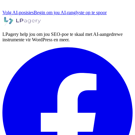
Volg AI-posisies
Begin om jou AI-ranglyste op te spoor
LPagery help jou om jou SEO-poe te skaal met AI-aangedrewe
instrumente vir WordPress en meer.