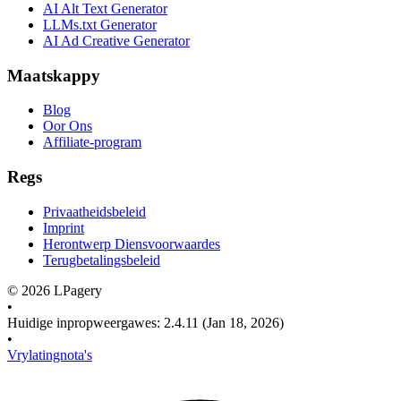
AI Alt Text Generator
LLMs.txt Generator
AI Ad Creative Generator
Maatskappy
Blog
Oor Ons
Affiliate-program
Regs
Privaatheidsbeleid
Imprint
Herontwerp Diensvoorwaardes
Terugbetalingsbeleid
©
2026
LPagery
•
Huidige inpropweergawes
:
2.4.11
(Jan 18, 2026)
•
Vrylatingnota's