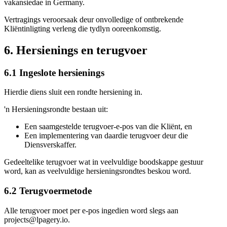
vakansiedae in Germany.
Vertragings veroorsaak deur onvolledige of ontbrekende
Kliëntinligting verleng die tydlyn ooreenkomstig.
6. Hersienings en terugvoer
6.1 Ingeslote hersienings
Hierdie diens sluit een rondte hersiening in.
'n Hersieningsrondte bestaan uit:
Een saamgestelde terugvoer-e-pos van die Kliënt, en
Een implementering van daardie terugvoer deur die
Diensverskaffer.
Gedeeltelike terugvoer wat in veelvuldige boodskappe gestuur
word, kan as veelvuldige hersieningsrondtes beskou word.
6.2 Terugvoermetode
Alle terugvoer moet per e-pos ingedien word slegs aan
projects@lpagery.io.