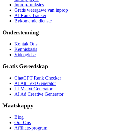
Inprop-funksies
Gratis weergawe van inprop
AI Rank Tracker
Bykomende dienste
Ondersteuning
Kontak Ons
Kennisbasis
Videogidse
Gratis Gereedskap
ChatGPT Rank Checker
AI Alt Text Generator
LLMs.txt Generator
AI Ad Creative Generator
Maatskappy
Blog
Oor Ons
Affiliate-program