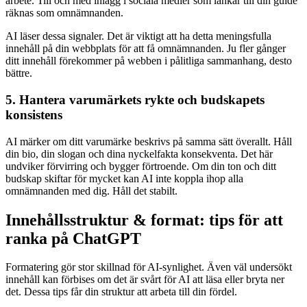
arbete. Till och med inlägg i sociala medier som länkar till din guide
räknas som omnämnanden.
AI läser dessa signaler. Det är viktigt att ha detta meningsfulla
innehåll på din webbplats för att få omnämnanden. Ju fler gånger
ditt innehåll förekommer på webben i pålitliga sammanhang, desto
bättre.
5. Hantera varumärkets rykte och budskapets
konsistens
AI märker om ditt varumärke beskrivs på samma sätt överallt. Håll
din bio, din slogan och dina nyckelfakta konsekventa. Det här
undviker förvirring och bygger förtroende. Om din ton och ditt
budskap skiftar för mycket kan AI inte koppla ihop alla
omnämnanden med dig. Håll det stabilt.
Innehållsstruktur & format: tips för att
ranka på ChatGPT
Formatering gör stor skillnad för AI-synlighet. Även väl undersökt
innehåll kan förbises om det är svårt för AI att läsa eller bryta ner
det. Dessa tips får din struktur att arbeta till din fördel.