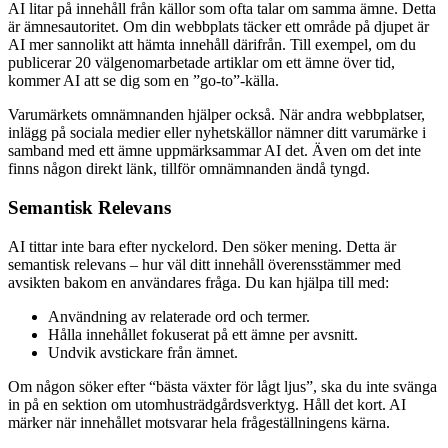
AI litar på innehåll från källor som ofta talar om samma ämne. Detta
är ämnesautoritet. Om din webbplats täcker ett område på djupet är
AI mer sannolikt att hämta innehåll därifrån. Till exempel, om du
publicerar 20 välgenomarbetade artiklar om ett ämne över tid,
kommer AI att se dig som en ”go-to”-källa.
Varumärkets omnämnanden hjälper också. När andra webbplatser,
inlägg på sociala medier eller nyhetskällor nämner ditt varumärke i
samband med ett ämne uppmärksammar AI det. Även om det inte
finns någon direkt länk, tillför omnämnanden ändå tyngd.
Semantisk Relevans
AI tittar inte bara efter nyckelord. Den söker mening. Detta är
semantisk relevans – hur väl ditt innehåll överensstämmer med
avsikten bakom en användares fråga. Du kan hjälpa till med:
Användning av relaterade ord och termer.
Hålla innehållet fokuserat på ett ämne per avsnitt.
Undvik avstickare från ämnet.
Om någon söker efter “bästa växter för lågt ljus”, ska du inte svänga
in på en sektion om utomhusträdgårdsverktyg. Håll det kort. AI
märker när innehållet motsvarar hela frågeställningens kärna.