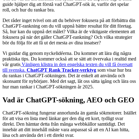
guide hjälper dig att förstå vad ChatGPT-sök är, varför det spelar
roll, och hur du rankar bra.
Det råder inget tvivel om att du behöver fokusera på att förbättra din
ChatGPT-rankning om du vill uppnå bättre resultat för ditt företag.
Så, hur kan du uppnå det målet? Vilka är de viktigaste elementen att
fokusera på när det gäller ChatGPT-rankning? Och vilka strategier
bör du följa för att få ut det mesta av dina insatser?
Vi guidar dig genom nyckelidéerna. Du kommer att lära dig några
praktiska tips. Du kommer också att se sätt att övervaka i realtid med
vår gratis
Vänligen klistra in den engelska texten du vill få översatt
till svenska.
ChatGPT Rank Tracker-verktyg
som visar hur bra
du rankas i ChatGPT-sökningen. Det är enkelt att använda och
skonsamt för nybörjare. Med det sagt, låt oss sätta igång och lära oss
hur man rankar i ChatGPT-sökningen år 2025.
Vad är ChatGPT-sökning, AEO och GEO
ChatGPT-sökning fungerar annorlunda än gamla sökmotorer. Istället
för att visa en lista med länkar ger den dig ett kort, tydligt svar
direkt. Den hämtar detta från många webbkällor samtidigt. Det
innebär att ditt innehåll måste vara anpassat så att en AI kan hitta,
läsa och använda det i ett direkt svar.