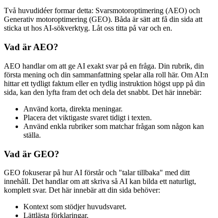
Två huvudidéer formar detta: Svarsmotoroptimering (AEO) och
Generativ motoroptimering (GEO). Båda är sätt att få din sida att
sticka ut hos AI-sökverktyg. Låt oss titta på var och en.
Vad är AEO?
AEO handlar om att ge AI exakt svar på en fråga. Din rubrik, din
första mening och din sammanfattning spelar alla roll här. Om AI:n
hittar ett tydligt faktum eller en tydlig instruktion högst upp på din
sida, kan den lyfta fram det och dela det snabbt. Det här innebär:
Använd korta, direkta meningar.
Placera det viktigaste svaret tidigt i texten.
Använd enkla rubriker som matchar frågan som någon kan
ställa.
Vad är GEO?
GEO fokuserar på hur AI förstår och "talar tillbaka" med ditt
innehåll. Det handlar om att skriva så AI kan bilda ett naturligt,
komplett svar. Det här innebär att din sida behöver:
Kontext som stödjer huvudsvaret.
Lättlästa förklaringar.