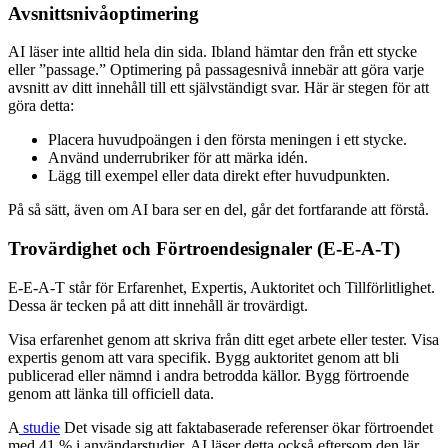
Avsnittsnivåoptimering
AI läser inte alltid hela din sida. Ibland hämtar den från ett stycke
eller ”passage.” Optimering på passagesnivå innebär att göra varje
avsnitt av ditt innehåll till ett självständigt svar. Här är stegen för att
göra detta:
Placera huvudpoängen i den första meningen i ett stycke.
Använd underrubriker för att märka idén.
Lägg till exempel eller data direkt efter huvudpunkten.
På så sätt, även om AI bara ser en del, går det fortfarande att förstå.
Trovärdighet och Förtroendesignaler (E-E-A-T)
E-E-A-T står för Erfarenhet, Expertis, Auktoritet och Tillförlitlighet.
Dessa är tecken på att ditt innehåll är trovärdigt.
Visa erfarenhet genom att skriva från ditt eget arbete eller tester. Visa
expertis genom att vara specifik. Bygg auktoritet genom att bli
publicerad eller nämnd i andra betrodda källor. Bygg förtroende
genom att länka till officiell data.
A
studie
Det visade sig att faktabaserade referenser ökar förtroendet
med 41 % i användarstudier. AI läser detta också eftersom den lär