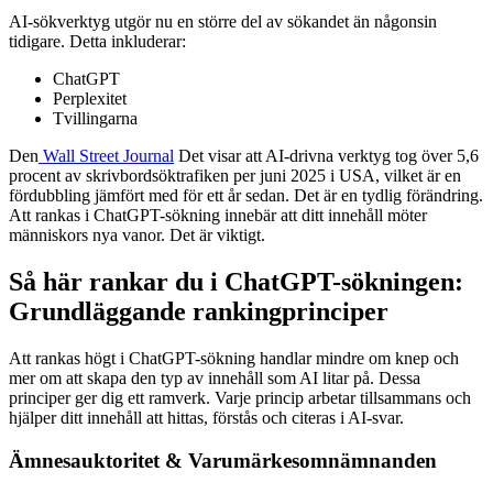
AI-sökverktyg utgör nu en större del av sökandet än någonsin
tidigare. Detta inkluderar:
ChatGPT
Perplexitet
Tvillingarna
Den
Wall Street Journal
Det visar att AI-drivna verktyg tog över 5,6
procent av skrivbordsöktrafiken per juni 2025 i USA, vilket är en
fördubbling jämfört med för ett år sedan. Det är en tydlig förändring.
Att rankas i ChatGPT-sökning innebär att ditt innehåll möter
människors nya vanor. Det är viktigt.
Så här rankar du i ChatGPT-sökningen:
Grundläggande rankingprinciper
Att rankas högt i ChatGPT-sökning handlar mindre om knep och
mer om att skapa den typ av innehåll som AI litar på. Dessa
principer ger dig ett ramverk. Varje princip arbetar tillsammans och
hjälper ditt innehåll att hittas, förstås och citeras i AI-svar.
Ämnesauktoritet & Varumärkesomnämnanden