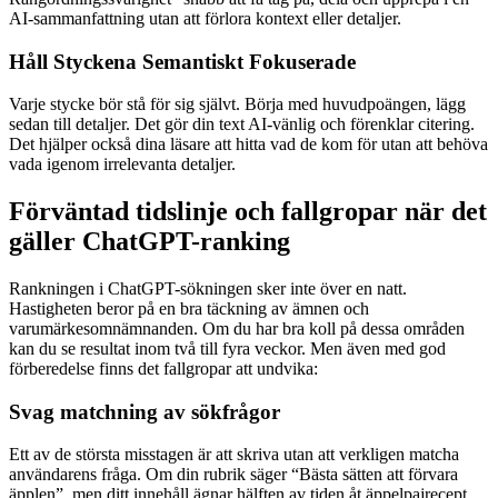
AI-sammanfattning utan att förlora kontext eller detaljer.
Håll Styckena Semantiskt Fokuserade
Varje stycke bör stå för sig självt. Börja med huvudpoängen, lägg
sedan till detaljer. Det gör din text AI-vänlig och förenklar citering.
Det hjälper också dina läsare att hitta vad de kom för utan att behöva
vada igenom irrelevanta detaljer.
Förväntad tidslinje och fallgropar när det
gäller ChatGPT-ranking
Rankningen i ChatGPT-sökningen sker inte över en natt.
Hastigheten beror på en bra täckning av ämnen och
varumärkesomnämnanden. Om du har bra koll på dessa områden
kan du se resultat inom två till fyra veckor. Men även med god
förberedelse finns det fallgropar att undvika:
Svag matchning av sökfrågor
Ett av de största misstagen är att skriva utan att verkligen matcha
användarens fråga. Om din rubrik säger “Bästa sätten att förvara
äpplen”, men ditt innehåll ägnar hälften av tiden åt äppelpajrecept,