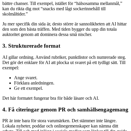
bättre chanser. Till exempel, istället för “hälsosamma mellanmål,”
kan du rikta dig mot “snacks med lågt sockerinnehåll till
skolmåltider.”
Ju mer specifik din sida är, desto större är sannolikheten att AI hittar
den som den bästa träffen. Med tiden bygger du upp din totala
auktoritet genom att dominera dessa små nischer.
3. Strukturerade format
AI gillar ordning. Använd rubriker, punktlistor och numrerade steg.
Det gör det enklare för AI att plocka ut svaret på ett tydligt sätt. Till
exempel:
Ange svaret.
Förklara anledningen.
Ge ett exempel.
Det här formatet fungerar bra för både läsare och AI.
4. Få citeringar genom PR och samhällsengagemang
PR är inte bara för stora varumärken. Det stämmer inte längre.
Lokala nyheter, poddar och onlinegemenskaper kan nämna ditt