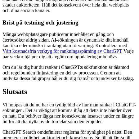
skadar auktoriteten. Håll det konsekvent över hela din webbplats
och dina sociala kanaler.
Brist på testning och justering
Många webbplatsägare publicerar innehållet en gång och
återbesöker aldrig sidan. AI-sökningen är dynamisk; ditt innehåll
kan öka eller minska i ranking utan förvarning. Kontrollera med
Vårt kostnadsfria verktyg för rankningsspårning av ChatGPT
Varje
par veckor hjälper dig att avgöra om uppdateringar behövs.
Om du lär dig hur du rankar i ChatGPT:s sökfunktion är tålamod
och regelbunden finjustering en del av processen. Genom att
undvika dessa fallgropar håller du dig framåt och undviker bakslag.
Slutsats
Vi hoppas att du nu har en tydlig bild av hur man rankar i ChatGPT-
sökningen. Det är viktigt att komma ihåg att detta inte händer över
en natt. Du behöver lägga ner konsekventa insatser under en längre
tid för att dra nytta av de fördelar som den erbjuder.
ChatGPT Search omdefinierar reglerna för synlighet på nätet. Den
premierar tydlighet, auktoritet och konsekvens. Se till att lägga till