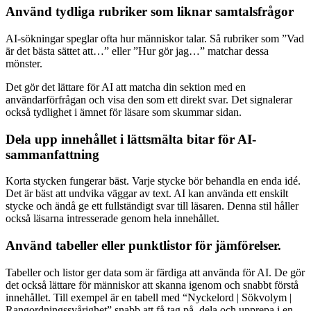
Använd tydliga rubriker som liknar samtalsfrågor
AI-sökningar speglar ofta hur människor talar. Så rubriker som ”Vad
är det bästa sättet att…” eller ”Hur gör jag…” matchar dessa
mönster.
Det gör det lättare för AI att matcha din sektion med en
användarförfrågan och visa den som ett direkt svar. Det signalerar
också tydlighet i ämnet för läsare som skummar sidan.
Dela upp innehållet i lättsmälta bitar för AI-
sammanfattning
Korta stycken fungerar bäst. Varje stycke bör behandla en enda idé.
Det är bäst att undvika väggar av text. AI kan använda ett enskilt
stycke och ändå ge ett fullständigt svar till läsaren. Denna stil håller
också läsarna intresserade genom hela innehållet.
Använd tabeller eller punktlistor för jämförelser.
Tabeller och listor ger data som är färdiga att använda för AI. De gör
det också lättare för människor att skanna igenom och snabbt förstå
innehållet. Till exempel är en tabell med “Nyckelord | Sökvolym |
Rangordningssvårighet” snabb att få tag på, dela och upprepa i en