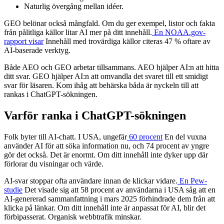
Naturlig övergång mellan idéer.
GEO belönar också mångfald. Om du ger exempel, listor och fakta
från pålitliga källor litar AI mer på ditt innehåll.
En NOAA.gov-
rapport visar
Innehåll med trovärdiga källor citeras 47 % oftare av
AI-baserade verktyg.
Både AEO och GEO arbetar tillsammans. AEO hjälper AI:n att hitta
ditt svar. GEO hjälper AI:n att omvandla det svaret till ett smidigt
svar för läsaren. Kom ihåg att behärska båda är nyckeln till att
rankas i ChatGPT-sökningen.
Varför ranka i ChatGPT-sökningen
Folk byter till AI-chatt. I USA, ungefär
60 procent
En del vuxna
använder AI för att söka information nu, och 74 procent av yngre
gör det också. Det är enormt. Om ditt innehåll inte dyker upp där
förlorar du visningar och värde.
AI-svar stoppar ofta användare innan de klickar vidare.
En Pew-
studie
Det visade sig att 58 procent av användarna i USA såg att en
AI-genererad sammanfattning i mars 2025 förhindrade dem från att
klicka på länkar. Om ditt innehåll inte är anpassat för AI, blir det
förbipasserat. Organisk webbtrafik minskar.