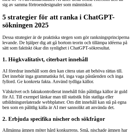
sig av samma förtroendesignaler som människor.
5 strategier för att ranka i ChatGPT-
sökningen 2025
Dessa strategier är de praktiska stegen som gör rankningsprinciperna
levande. De hjälper dig att gå bortom teorin och tillämpa idéerna på
sätt som faktiskt ökar din synlighet i ChatGPT-sökresultat.
1. Högkvalitativt, citerbart innehåll
AI föredrar innehåll som den kan citera utan att behöva rättas till.
Det innebär inga grammatiska fel, inga vaga påståenden och inga
fyllord. Ge konkreta fakta. Använd tydliga källor.
Välskrivet och faktakontrollerat innehåll från pålitliga källor är guld
för AI. Till exempel länkar man till statistik från statliga eller
utbildningsrelaterade webbplatser. Om ditt innehåll kan stå på egna
ben som en pålitlig källa är AI mer sannolikt att använda det.
2. Erbjuda specifika nischer och sökfrågor
Allmänna ämnen möter hård konkurrens. Små, nischade ämnen har