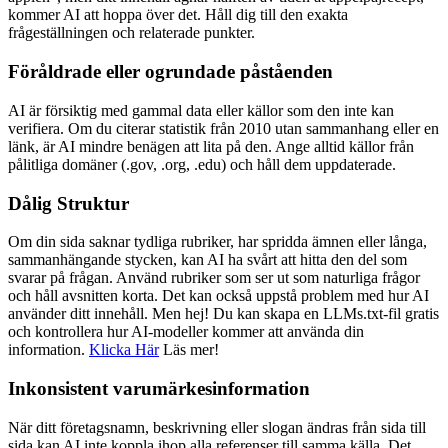
kommer AI att hoppa över det. Håll dig till den exakta
frågeställningen och relaterade punkter.
Föråldrade eller ogrundade påståenden
AI är försiktig med gammal data eller källor som den inte kan
verifiera. Om du citerar statistik från 2010 utan sammanhang eller en
länk, är AI mindre benägen att lita på den. Ange alltid källor från
pålitliga domäner (.gov, .org, .edu) och håll dem uppdaterade.
Dålig Struktur
Om din sida saknar tydliga rubriker, har spridda ämnen eller långa,
sammanhängande stycken, kan AI ha svårt att hitta den del som
svarar på frågan. Använd rubriker som ser ut som naturliga frågor
och håll avsnitten korta. Det kan också uppstå problem med hur AI
använder ditt innehåll. Men hej! Du kan skapa en LLMs.txt-fil gratis
och kontrollera hur AI-modeller kommer att använda din
information.
Klicka Här
Läs mer!
Inkonsistent varumärkesinformation
När ditt företagsnamn, beskrivning eller slogan ändras från sida till
sida kan AI inte koppla ihop alla referenser till samma källa. Det