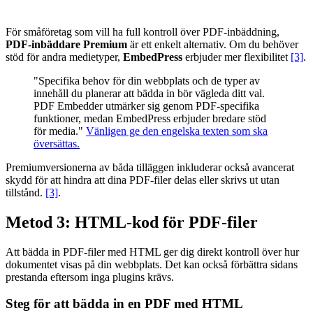
För småföretag som vill ha full kontroll över PDF-inbäddning,
PDF-inbäddare Premium
är ett enkelt alternativ. Om du behöver
stöd för andra medietyper,
EmbedPress
erbjuder mer flexibilitet
[3]
.
"Specifika behov för din webbplats och de typer av
innehåll du planerar att bädda in bör vägleda ditt val.
PDF Embedder utmärker sig genom PDF-specifika
funktioner, medan EmbedPress erbjuder bredare stöd
för media."
Vänligen ge den engelska texten som ska
översättas.
Premiumversionerna av båda tilläggen inkluderar också avancerat
skydd för att hindra att dina PDF-filer delas eller skrivs ut utan
tillstånd.
[3]
.
Metod 3: HTML-kod för PDF-filer
Att bädda in PDF-filer med HTML ger dig direkt kontroll över hur
dokumentet visas på din webbplats. Det kan också förbättra sidans
prestanda eftersom inga plugins krävs.
Steg för att bädda in en PDF med HTML