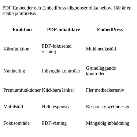
PDF Embedder och EmbedPress tillgodoser olika behov. Här är en
snabb jämförelse:
Funktion
PDF-inbäddare
EmbedPress
PDF-fokuserad
Kärnfunktion
Multimediastöd
visning
Grundläggande
Navigering
Inbyggda kontroller
kontroller
Premiumfunktioner
Klickbara länkar
Fler mediealternativ
Mobilstöd
Helt responsiv
Responsiv webbdesign
Fokusområde
PDF-visning
Mångsidig inbäddning