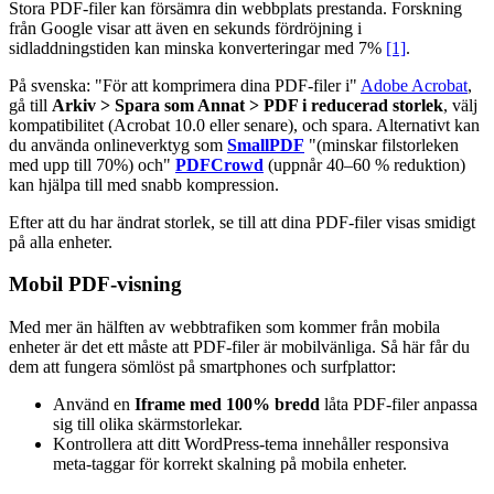
Stora PDF-filer kan försämra din webbplats prestanda. Forskning
från Google visar att även en sekunds fördröjning i
sidladdningstiden kan minska konverteringar med 7%
[1]
.
På svenska: "För att komprimera dina PDF-filer i"
Adobe Acrobat
,
gå till
Arkiv > Spara som Annat > PDF i reducerad storlek
, välj
kompatibilitet (Acrobat 10.0 eller senare), och spara. Alternativt kan
du använda onlineverktyg som
SmallPDF
"(minskar filstorleken
med upp till 70%) och"
PDFCrowd
(uppnår 40–60 % reduktion)
kan hjälpa till med snabb kompression.
Efter att du har ändrat storlek, se till att dina PDF-filer visas smidigt
på alla enheter.
Mobil PDF-visning
Med mer än hälften av webbtrafiken som kommer från mobila
enheter är det ett måste att PDF-filer är mobilvänliga. Så här får du
dem att fungera sömlöst på smartphones och surfplattor:
Använd en
Iframe med 100% bredd
låta PDF-filer anpassa
sig till olika skärmstorlekar.
Kontrollera att ditt WordPress-tema innehåller responsiva
meta-taggar för korrekt skalning på mobila enheter.