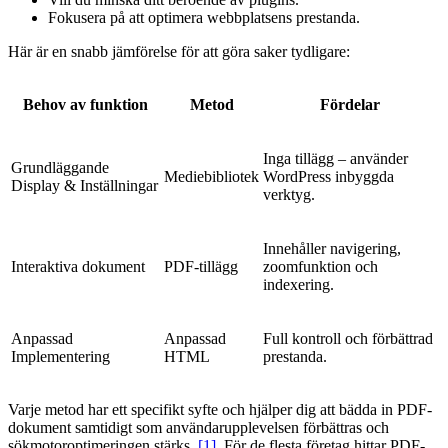
Fokusera på att optimera webbplatsens prestanda.
Här är en snabb jämförelse för att göra saker tydligare:
Behov av funktion
Metod
Fördelar
Inga tillägg – använder
Grundläggande
Mediebibliotek
WordPress inbyggda
Display & Inställningar
verktyg.
Innehåller navigering,
Interaktiva dokument
PDF-tillägg
zoomfunktion och
indexering.
Anpassad
Anpassad
Full kontroll och förbättrad
Implementering
HTML
prestanda.
Varje metod har ett specifikt syfte och hjälper dig att bädda in PDF-
dokument samtidigt som användarupplevelsen förbättras och
sökmotoroptimeringen stärks.
[1]
. För de flesta företag hittar PDF-