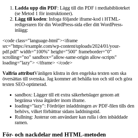
Ladda upp din PDF
: Lägg till din PDF i mediabiblioteket
(se Metod 1 för instruktioner).
Lägg till koden
: Infoga följande iframe-kod i HTML-
redigeraren för din WordPress-sida eller ditt WordPress-
inlägg:
<code class="language-html"><iframe
src="https://example.com/wp-content/uploads/2024/01/your-
pdf.pdf" width="100%" height="500" frameborder="0"
scrolling="no" sandbox="allow-same-origin allow-scripts"
loading="lazy"> </iframe> </code>
Valfria attribut
Vänligen klistra in den engelska texten som ska
översättas till svenska. Jag kommer att behålla ton och stil och göra
texten SEO-optimerad.
sandbox: Lägger till ett extra säkerhetslager genom att
begränsa vissa åtgärder inom iframe.
loading="lazy": Fördröjer inladdningen av PDF-filen tills den
behövs, vilket förbättrar sidans laddningstid.
Rullning: Justerar om användare kan rulla i den inbäddade
ramen.
För- och nackdelar med HTML-metoden