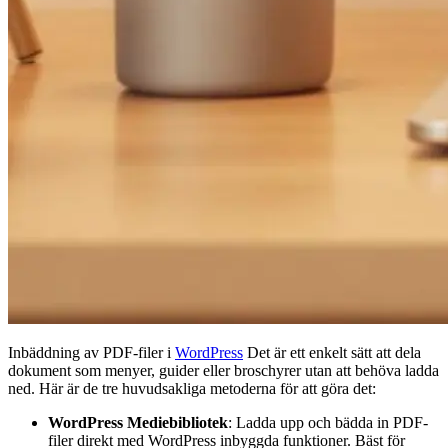
Inbäddning av PDF-filer i
WordPress
Det är ett enkelt sätt att dela
dokument som menyer, guider eller broschyrer utan att behöva ladda
ned. Här är de tre huvudsakliga metoderna för att göra det:
WordPress Mediebibliotek
: Ladda upp och bädda in PDF-
filer direkt med WordPress inbyggda funktioner. Bäst för