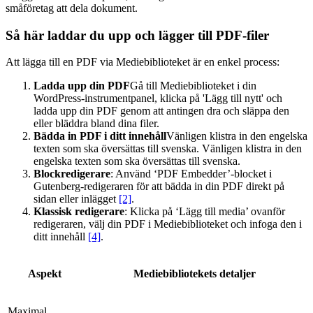
småföretag att dela dokument.
Så här laddar du upp och lägger till PDF-filer
Att lägga till en PDF via Mediebiblioteket är en enkel process:
Ladda upp din PDF
Gå till Mediebiblioteket i din
WordPress-instrumentpanel, klicka på 'Lägg till nytt' och
ladda upp din PDF genom att antingen dra och släppa den
eller bläddra bland dina filer.
Bädda in PDF i ditt innehåll
Vänligen klistra in den engelska
texten som ska översättas till svenska.
Vänligen klistra in den
engelska texten som ska översättas till svenska.
Blockredigerare
: Använd ‘PDF Embedder’-blocket i
Gutenberg-redigeraren för att bädda in din PDF direkt på
sidan eller inlägget
[2]
.
Klassisk redigerare
: Klicka på ‘Lägg till media’ ovanför
redigeraren, välj din PDF i Mediebiblioteket och infoga den i
ditt innehåll
[4]
.
Aspekt
Mediebibliotekets detaljer
Maximal