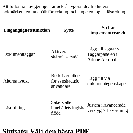
Att förbättra navigeringen är också avgörande. Inkludera
bokmärken, en innehållsförteckning och ange en logisk läsordning.
Så här
Tillgänglighetsfunktion
Syfte
implementerar du
Lägg till taggar via
Aktiverar
Dokumenttaggar
Taggarpanelen i
skärmläsarstöd
Adobe Acrobat
Beskriver bilder
Lägg till via
Alternativtext
för synskadade
dokumentegenskaper
användare
Säkerställer
Justera i Avancerade
Läsordning
innehållets logiska
verktyg > Läsordning
flöde
Slutsats: Välj den bästa PDF-