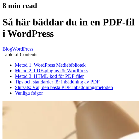
8
min read
Så här bäddar du in en PDF-fil
i WordPress
Blog
WordPress
Table of Contents
Metod 1: WordPress Mediebibliotek
Metod 2: PDF-plugins för WordPress
Metod 3: HTML-kod för PDF-filer
Tips och standarder för inbäddning av PDF
Slutsats: Välj den bästa PDF-inbäddningsmetoden
Vanliga frågor