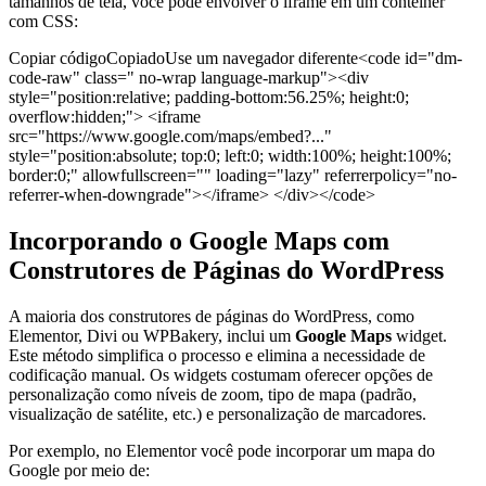
tamanhos de tela, você pode envolver o iframe em um contêiner
com CSS:
Copiar códigoCopiadoUse um navegador diferente<code id="dm-
code-raw" class=" no-wrap language-markup"><div
style="position:relative; padding-bottom:56.25%; height:0;
overflow:hidden;"> <iframe
src="https://www.google.com/maps/embed?..."
style="position:absolute; top:0; left:0; width:100%; height:100%;
border:0;" allowfullscreen="" loading="lazy" referrerpolicy="no-
referrer-when-downgrade"></iframe> </div></code>
Incorporando o Google Maps com
Construtores de Páginas do WordPress
A maioria dos construtores de páginas do WordPress, como
Elementor, Divi ou WPBakery, inclui um
Google Maps
widget.
Este método simplifica o processo e elimina a necessidade de
codificação manual. Os widgets costumam oferecer opções de
personalização como níveis de zoom, tipo de mapa (padrão,
visualização de satélite, etc.) e personalização de marcadores.
Por exemplo, no Elementor você pode incorporar um mapa do
Google por meio de: