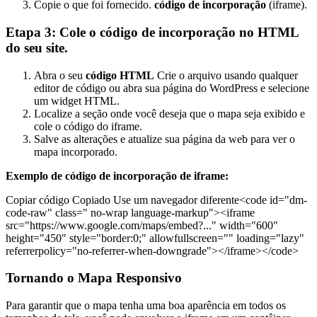
Copie o que foi fornecido.
código de incorporação
(iframe).
Etapa 3: Cole o código de incorporação no HTML
do seu site.
Abra o seu
código HTML
Crie o arquivo usando qualquer
editor de código ou abra sua página do WordPress e selecione
um widget HTML.
Localize a seção onde você deseja que o mapa seja exibido e
cole o código do iframe.
Salve as alterações e atualize sua página da web para ver o
mapa incorporado.
Exemplo de código de incorporação de iframe:
Copiar código Copiado Use um navegador diferente<code id="dm-
code-raw" class=" no-wrap language-markup"><iframe
src="https://www.google.com/maps/embed?..." width="600"
height="450" style="border:0;" allowfullscreen="" loading="lazy"
referrerpolicy="no-referrer-when-downgrade"></iframe></code>
Tornando o Mapa Responsivo
Para garantir que o mapa tenha uma boa aparência em todos os