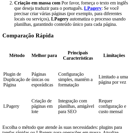
Criação em massa com
Por favor, forneça o texto em inglês
que deseja traduzir para o português.
LPagery
: Se você
precisar criar várias páginas (por exemplo, para diferentes
locais ou serviços),
LPagery
automatiza o processo usando
planilhas, garantindo conteúdo único para cada página.
Comparação Rápida
Principais
Método
Melhor para
Limitações
Características
Plugin de
Páginas
Configuração
Limitado a uma
Duplicação de
únicas ou
simples, mantém a
página por vez
Página
esporádicas
formatação
Criação de
Integração com
Requer
LPagery
páginas em
planilhas, amigável
configuração e
lote
para SEO
custo mensal
Escolha o método que atende às suas necessidades: plugins para
tarefas rápidas ou LPagery para operações em massa. Atualize