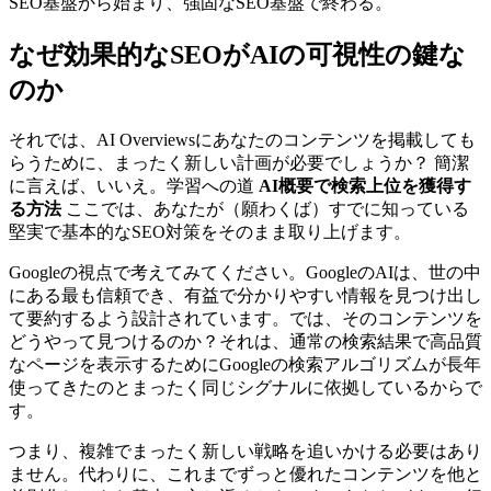
SEO基盤から始まり、強固なSEO基盤で終わる。
なぜ効果的なSEOがAIの可視性の鍵な
のか
それでは、AI Overviewsにあなたのコンテンツを掲載しても
らうために、まったく新しい計画が必要でしょうか？ 簡潔
に言えば、いいえ。学習への道
AI概要で検索上位を獲得す
る方法
ここでは、あなたが（願わくば）すでに知っている
堅実で基本的なSEO対策をそのまま取り上げます。
Googleの視点で考えてみてください。GoogleのAIは、世の中
にある最も信頼でき、有益で分かりやすい情報を見つけ出し
て要約するよう設計されています。では、そのコンテンツを
どうやって見つけるのか？それは、通常の検索結果で高品質
なページを表示するためにGoogleの検索アルゴリズムが長年
使ってきたのとまったく同じシグナルに依拠しているからで
す。
つまり、複雑でまったく新しい戦略を追いかける必要はあり
ません。代わりに、これまでずっと優れたコンテンツを他と