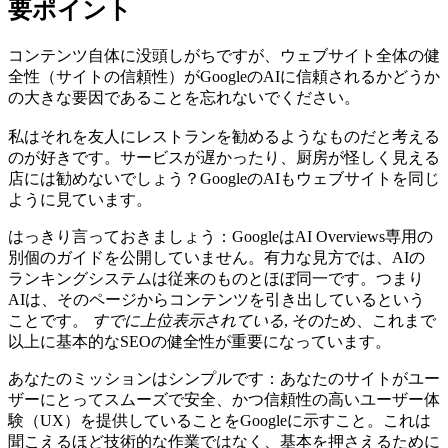
要ポイント
コンテンツ自体に没頭しがちですが、ウェブサイト全体の健
全性（サイトの信頼性）がGoogleのAIに信頼されるかどうか
の大きな要因であることを忘れないでください。
私はそれを友人にレストランを勧めるようなものだと考える
のが好きです。サービスが遅かったり、厨房が怪しく見える
店には勧めないでしょう？GoogleのAIもウェブサイトを同じ
ように見ています。
はっきり言っておきましょう：GoogleはAI Overviews専用の
別個のガイドを公開していません。有力な見方では、AIの
ランキングシステムは従来のものとほぼ同一です。つまり
AIは、そのページからコンテンツを引き出しているという
ことです。
すでに上位表示されている
, そのため、これまで
以上に基本的なSEOの健全性が重要になっています。
あなたのミッションはシンプルです：あなたのサイトがユー
ザーにとってスムーズで安全、かつ信頼性の高いユーザー体
験（UX）を提供していることをGoogleに示すこと。これは
聞こえるほど技術的な作業ではなく、基本を押さえるために