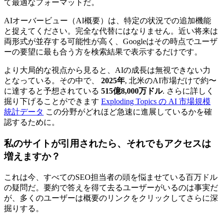
て最適なフォーマットだ。
AIオーバービュー（AI概要）は、特定の状況での追加機能
と捉えてください。完全な代替にはなりません。近い将来は
両形式が並存する可能性が高く、Googleはその時点でユーザ
ーの要望に最も合う方を検索結果で表示するだけです。
より大局的な視点から見ると、AIの成長は無視できない力
となっている。その中で、
2025年
, 北米のAI市場だけで約〜
に達すると予想されている
515億8,000万ドル
. さらに詳しく
掘り下げることができます
Exploding Topics の AI 市場規模
統計データ
この分野がどれほど急速に進展しているかを確
認するために。
私のサイトが引用されたら、それでもアクセスは
増えますか？
これは今、すべてのSEO担当者の頭を悩ませている百万ドル
の疑問だ。要約で答えを得て去るユーザーがいるのは事実だ
が、多くのユーザーは概要のリンクをクリックしてさらに深
掘りする。