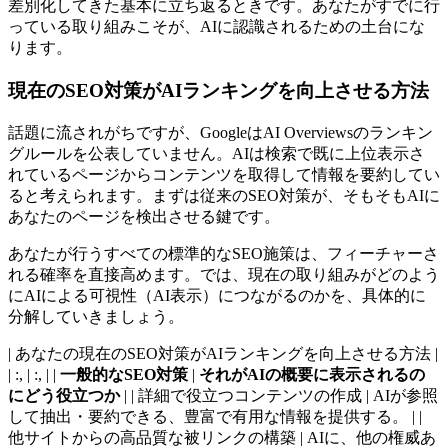
差別化してきた基本に立ち返るときです。あなたがすでに行
っている取り組みこそが、AIに認識されるための土台にな
ります。
現在のSEO対策がAIランキングを向上させる方法
話題に流されがちですが、GoogleはAI Overviewsのランキン
グルールを公表していません。AIは検索で既に上位表示さ
れているページからコンテンツを取得して情報を要約してい
ると考えられます。まずは従来のSEO対策が、そもそもAIに
あなたのページを検出させる鍵です。
あなたが行うすべての標準的なSEO施策は、フィーチャーさ
れる確率を直接高めます。では、現在の取り組みがどのよう
にAIによる可視性（AI表示）につながるのかを、具体的に
分解していきましょう。
| あなたの現在のSEO対策がAIランキングを向上させる方法 |
| :, | :, |
|
一般的なSEO対策
|
それがAIの概要に表示されるの
にどう役立つか
|
| 詳細で役立つコンテンツの作成 | AIが参照
して抽出・要約できる、豊富で有用な情報を提供する。 |
|
他サイトからの高品質な被リンクの構築 | AIに、他の権威あ