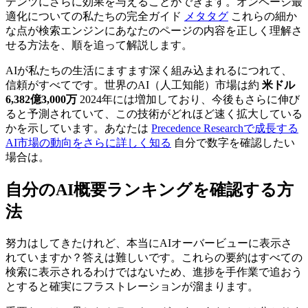
テンツにさらに効果を与えることができます。オンページ最
適化についての私たちの完全ガイド
メタタグ
これらの細か
な点が検索エンジンにあなたのページの内容を正しく理解さ
せる方法を、順を追って解説します。
AIが私たちの生活にますます深く組み込まれるにつれて、
信頼がすべてです。世界のAI（人工知能）市場は約
米ドル
6,382億3,000万
2024年には増加しており、今後もさらに伸び
ると予測されていて、この技術がどれほど速く拡大している
かを示しています。あなたは
Precedence Researchで成長する
AI市場の動向をさらに詳しく知る
自分で数字を確認したい
場合は。
自分のAI概要ランキングを確認する方
法
努力はしてきたけれど、本当にAIオーバービューに表示さ
れていますか？答えは難しいです。これらの要約はすべての
検索に表示されるわけではないため、進捗を手作業で追おう
とすると確実にフラストレーションが溜まります。