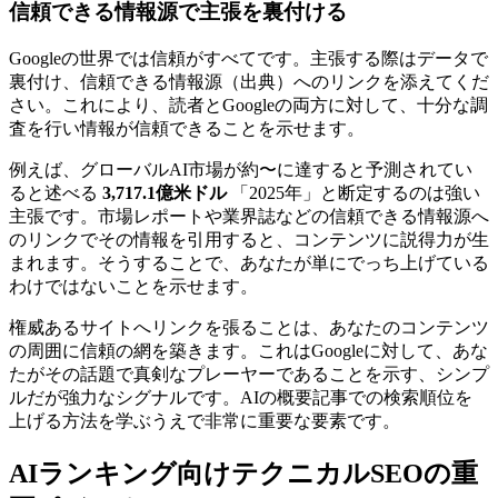
信頼できる情報源で主張を裏付ける
Googleの世界では信頼がすべてです。主張する際はデータで
裏付け、信頼できる情報源（出典）へのリンクを添えてくだ
さい。これにより、読者とGoogleの両方に対して、十分な調
査を行い情報が信頼できることを示せます。
例えば、グローバルAI市場が約〜に達すると予測されてい
ると述べる
3,717.1億米ドル
「2025年」と断定するのは強い
主張です。市場レポートや業界誌などの信頼できる情報源へ
のリンクでその情報を引用すると、コンテンツに説得力が生
まれます。そうすることで、あなたが単にでっち上げている
わけではないことを示せます。
権威あるサイトへリンクを張ることは、あなたのコンテンツ
の周囲に信頼の網を築きます。これはGoogleに対して、あな
たがその話題で真剣なプレーヤーであることを示す、シンプ
ルだが強力なシグナルです。AIの概要記事での検索順位を
上げる方法を学ぶうえで非常に重要な要素です。
AIランキング向けテクニカルSEOの重