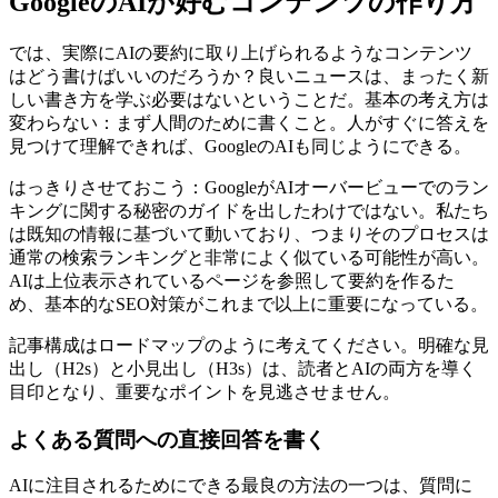
GoogleのAIが好むコンテンツの作り方
では、実際にAIの要約に取り上げられるようなコンテンツ
はどう書けばいいのだろうか？良いニュースは、まったく新
しい書き方を学ぶ必要はないということだ。基本の考え方は
変わらない：まず人間のために書くこと。人がすぐに答えを
見つけて理解できれば、GoogleのAIも同じようにできる。
はっきりさせておこう：GoogleがAIオーバービューでのラン
キングに関する秘密のガイドを出したわけではない。私たち
は既知の情報に基づいて動いており、つまりそのプロセスは
通常の検索ランキングと非常によく似ている可能性が高い。
AIは上位表示されているページを参照して要約を作るた
め、基本的なSEO対策がこれまで以上に重要になっている。
記事構成はロードマップのように考えてください。明確な見
出し（H2s）と小見出し（H3s）は、読者とAIの両方を導く
目印となり、重要なポイントを見逃させません。
よくある質問への直接回答を書く
AIに注目されるためにできる最良の方法の一つは、質問に