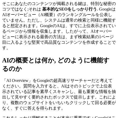
そこにあなたのコンテンツが掲載される鍵は、特別な秘密の
コツではなく;それは
基本的なSEOをしっかり行う
. Googleは
AIオーバービュー（AI概要）のランキングルールを公表し
ていません。ただし、システムは通常の検索と同様に機能す
ると想定されます。GoogleのAIは、すでに上位表示されてい
るページから情報を収集します。したがって、AIオーバー
ビューに表示される最善の方法は、まず検索結果の1ページ
目に入るような堅実で高品質なコンテンツを作成することで
す。
AIの概要とは何か, どのように機能す
るのか
「AI Overview」をGoogleの超高速リサーチャーだと考えて
ください。質問を入力すると、AIはそのトピックで上位表
示されている記事を素早くスキャンし、最も重要な情報を抽
出して見やすく要約されたボックスで提示します。これによ
り、複数のウェブサイトをいちいちクリックして回る必要が
なく、すぐに答えを得られます。
これをしっかり理解することが本当に重要です：Googleはこ