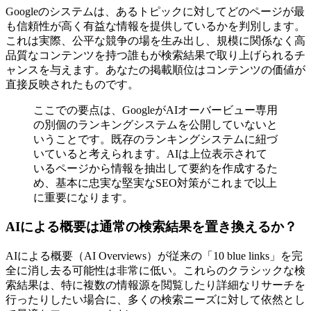
Googleのシステムは、あるトピックに対してどのページが最
も信頼性が高く有益な情報を提供しているかを判別します。
これは実際、公平な競争の場を生み出し、規模に関係なく高
品質なコンテンツを持つ誰もが検索結果で取り上げられるチ
ャンスを与えます。あなたの掲載順位はコンテンツの価値が
直接反映されたものです。
ここでの要点は、GoogleがAIオーバービュー専用
の別個のランキングシステムを公開していないと
いうことです。既存のランキングシステムに紐づ
いていると考えられます。AIは上位表示されて
いるページから情報を抽出して要約を作成するた
め、基本に忠実な堅実なSEO対策がこれまで以上
に重要になります。
AIによる概要は通常の検索結果を置き換えるか？
AIによる概要（AI Overviews）が従来の「10 blue links」を完
全に消し去る可能性は非常に低い。これらのクラシックな検
索結果は、特に複数の情報源を閲覧したり詳細なリサーチを
行ったりしたい場合に、多くの検索ニーズに対して依然とし