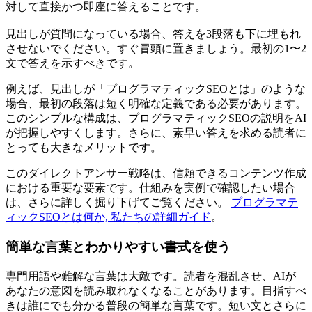
対して直接かつ即座に答えることです。
見出しが質問になっている場合、答えを3段落も下に埋もれ
させないでください。すぐ冒頭に置きましょう。最初の1〜2
文で答えを示すべきです。
例えば、見出しが「プログラマティックSEOとは」のような
場合、最初の段落は短く明確な定義である必要があります。
このシンプルな構成は、プログラマティックSEOの説明をAI
が把握しやすくします。さらに、素早い答えを求める読者に
とっても大きなメリットです。
このダイレクトアンサー戦略は、信頼できるコンテンツ作成
における重要な要素です。仕組みを実例で確認したい場合
は、さらに詳しく掘り下げてご覧ください。
プログラマテ
ィックSEOとは何か, 私たちの詳細ガイド
。
簡単な言葉とわかりやすい書式を使う
専門用語や難解な言葉は大敵です。読者を混乱させ、AIが
あなたの意図を読み取れなくなることがあります。目指すべ
きは誰にでも分かる普段の簡単な言葉です。短い文とさらに