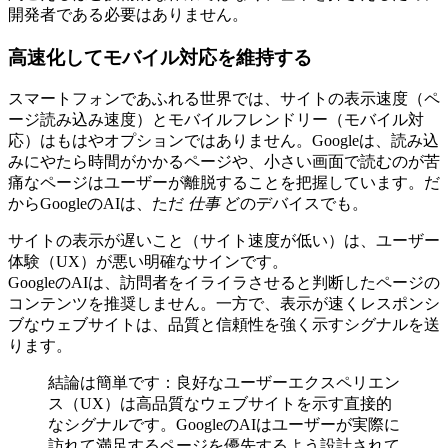
開発者である必要はありません。
高速化してモバイル対応を維持する
スマートフォンであふれる世界では、サイトの表示速度（ペ
ージ読み込み速度）とモバイルフレンドリー（モバイル対
応）はもはやオプションではありません。Googleは、読み込
みにやたら時間がかかるページや、小さい画面で読むのが苦
痛なページはユーザーが離脱することを把握しています。だ
からGoogleのAIは、ただ
仕事
どのデバイスでも。
サイトの表示が遅いこと（サイト速度が低い）は、ユーザー
体験（UX）が悪い明確なサインです。
GoogleのAIは、訪問者をイライラさせると判断したページの
コンテンツを推奨しません。一方で、表示が速くレスポンシ
ブなウェブサイトは、品質と信頼性を強く示すシグナルを送
ります。
結論は簡単です：良好なユーザーエクスペリエン
ス（UX）は高品質なウェブサイトを示す直接的
なシグナルです。GoogleのAIはユーザーが実際に
訪れて満足するページを優先するよう設計されて