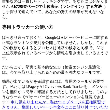
重要なのは一貫したトラッキングです。あなたには分かりま
せん
AIの概要ページで上位表示（ランクイン）する方法
も
し手探りで進んでいて、あなたの努力の結果が見えないな
ら。
専用トラッカーの使い方
はっきり言っておくと、GoogleはAIオーバービューに関する
正式なランキング規則を公開していません。しかし、これま
での観察からするとプロセスは通常の検索と同様で、AIは
上位表示されているページから情報を引き出しているようで
す。
だからこそ、堅実で基本的なSEO（検索エンジン最適化）
は、今でも取り上げられるための最も強力なツールです。
効果が出ているかを確認するには、専用のツールが必要で
す。私たちはLPagery AI Overviews Rank Trackerを、メンショ
ンを無料かつ簡単に確認する方法として作りました。このよ
うなツールでAIオーバービューのメンションを確認できま
す：
申し訳ありませんが、私はウェブページを直接閲覧で
きません。翻訳したいページ本文をここに貼り付けていただ