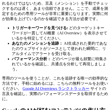
れるわけではないため、言及（メンション）を手動でチェッ
クするのは遅く、あまり信頼できません。ここで、成果を測
定するための専用ツールが非常に重要になります。実際に何
が効果を上げているのかを確認できる方法が必要です。
トリガーキーワードを見つける:
どのターゲットキー
ワードが一貫してAI概要（AI Overview）を表示させて
いるかを特定してください。
あなたのメンションを追跡：
AI生成された要約であな
たのウェブサイトがソースとして使われた瞬間に、リ
アルタイムでアラートを受け取る。
パフォーマンス分析：
どのページが最も頻繁に特集さ
れているかを確認し、共通点を分析して再現しましょ
う。
専用のツールを使うことが、これを追跡する唯一の効率的な
方法です。手軽に始めるには、こちらの無料ツールをお使い
ください。
Google AI Overviews ランクトラッカー
サイトの
言及を確認し、実際のパフォーマンスデータを取得するため
に。