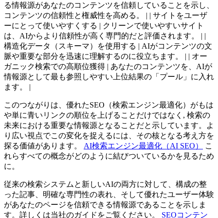
る情報源があなたのコンテンツを信頼していることを示し、
コンテンツの信頼性と権威性を高める。 |
| サイトをユーザ
ーにとって使いやすくする | クリーンで使いやすいサイト
は、AIからより信頼性が高く専門的だと評価されます。 |
|
構造化データ（スキーマ）を使用する | AIがコンテンツの文
脈や重要な部分を迅速に理解するのに役立ちます。 |
| オー
ガニック検索での高順位獲得 | あなたのコンテンツを、AIが
情報源として最も参照しやすい上位結果の「プール」に入れ
ます。 |
このつながりは、優れたSEO（検索エンジン最適化）がもは
や単に青いリンクの順位を上げることだけではなく, 検索の
未来における重要な情報源となることだと示しています。よ
り広い視点でこの変化を捉えるには、その核となる考え方を
探る価値があります。
AI検索エンジン最適化（AI SEO）
こ
れらすべての概念がどのように結びついているかを見るため
に。
従来の検索システムと新しいAIの両方に対して、構成の整
った記事、明確な専門性の表れ、そして優れたユーザー体験
があなたのページを信頼できる情報源であることを示しま
す。詳しくは当社のガイドをご覧ください。
SEOコンテン