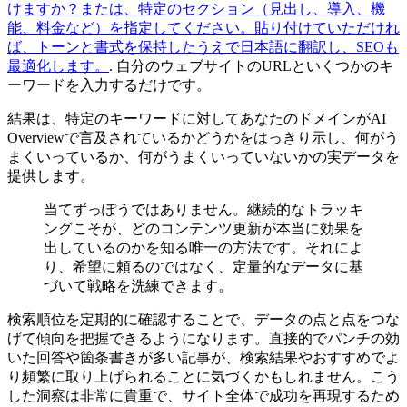
けますか？または、特定のセクション（見出し、導入、機
能、料金など）を指定してください。貼り付けていただけれ
ば、トーンと書式を保持したうえで日本語に翻訳し、SEOも
最適化します。
. 自分のウェブサイトのURLといくつかのキ
ーワードを入力するだけです。
結果は、特定のキーワードに対してあなたのドメインがAI
Overviewで言及されているかどうかをはっきり示し、何がう
まくいっているか、何がうまくいっていないかの実データを
提供します。
当てずっぽうではありません。継続的なトラッキ
ングこそが、どのコンテンツ更新が本当に効果を
出しているのかを知る唯一の方法です。それによ
り、希望に頼るのではなく、定量的なデータに基
づいて戦略を洗練できます。
検索順位を定期的に確認することで、データの点と点をつな
げて傾向を把握できるようになります。直接的でパンチの効
いた回答や箇条書きが多い記事が、検索結果やおすすめでよ
り頻繁に取り上げられることに気づくかもしれません。こう
した洞察は非常に貴重で、サイト全体で成功を再現するため