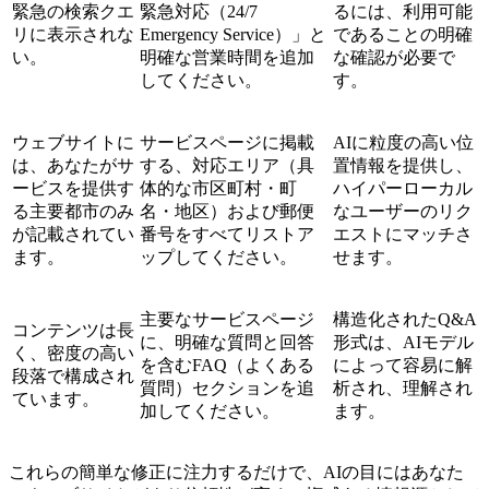
緊急の検索クエ
緊急対応（24/7
るには、利用可能
リに表示されな
Emergency Service）」と
であることの明確
い。
明確な営業時間を追加
な確認が必要で
してください。
す。
ウェブサイトに
サービスページに掲載
AIに粒度の高い位
は、あなたがサ
する、対応エリア（具
置情報を提供し、
ービスを提供す
体的な市区町村・町
ハイパーローカル
る主要都市のみ
名・地区）および郵便
なユーザーのリク
が記載されてい
番号をすべてリストア
エストにマッチさ
ます。
ップしてください。
せます。
主要なサービスページ
構造化されたQ&A
コンテンツは長
に、明確な質問と回答
形式は、AIモデル
く、密度の高い
を含むFAQ（よくある
によって容易に解
段落で構成され
質問）セクションを追
析され、理解され
ています。
加してください。
ます。
これらの簡単な修正に注力するだけで、AIの目にはあなた