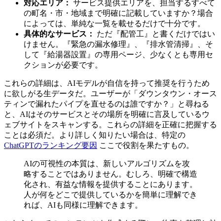
対応エリア：
サービス提供エリアを、担当するすべて
の町名・市・地域まで明確に記載していますか？場合
によっては、単純な一覧を載せるだけで十分です。
具体的なサービス：
ただ『配管工』と書くだけではい
けません。『緊急の漏水修理』、『排水管清掃』、そ
して『給湯器設置』の専用ページ、少なくとも専用セ
クションが必要です。
これらの詳細は、AIモデルが自信を持って推奨を行うため
に欲しがる生データだ。ユーザーが「ダウンタウン・オース
ティンで漏れたパイプを直せるのは誰ですか？」と尋ねる
と、AIはそのサービスとその場所を明確に言及しているウ
ェブサイトをスキャンする。これらの詳細を正確に把握する
ことは必須だ。より詳しく知りたい場合は、特定の
ChatGPTのランキング要因
ここで役割を果たすもの。
AIの可視性の本質は、新しいアルゴリズムを攻
略することではありません。むしろ、明確で構造
化され、有益な情報を提供することにあります。
人が何をどこで提供しているかを簡単に理解でき
れば、AIも同様に理解できます。