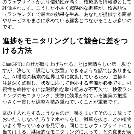
のウェブサイトがより信頼性が高く、権威ある情報源として
評価されます。こうした小さく戦略的な調整が、検索順位
（ランキング）で最大の効果を生み、あなたが提供する商品
やサービスをまさに求めている顧客とつながることが多いの
です。
進捗をモニタリングして競合に差をつ
ける方法
ChatGPTに自社が取り上げられることは素晴らしい第一歩で
すが、決して「設定して放置」できるような話ではありませ
ん。AI搭載の検索の世界は常に変動しているため、進捗を
注意深く監視し、状況に応じて適応する準備が必要です。可
視性を維持するには継続的な取り組みが不可欠で、検索ラン
キングのモニタリング、実際に効果が出ている施策の把握、
小さく一貫した調整を積み重ねていくことが重要です。
庭の手入れをするようなものだ。種をまいてそのまま放って
おいたりしないだろう？水やりをし、雑草を抜き、どの植物
がよく育っているかを見守る。同じことがウェブサイトにも
当てはまる。継続的なモニタリングによって、どの変更が実