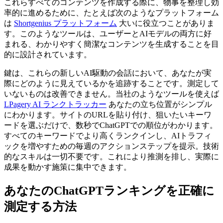
これらすべてのコンテンツを作成する際に、物事を整理し効
率的に進めるために、たとえば次のようなプラットフォーム
は
Shortgenius プラットフォーム
大いに役立つことがありま
す。このようなツールは、ユーザーとAIモデルの両方に好
まれる、わかりやすく簡潔なコンテンツを生成することを目
的に設計されています。
鍵は、これらの新しいAI駆動の会話において、あなたが実
際にどのように見えているかを追跡することです。測定して
いないものは改善できません。当社のようなツールを使えば
LPagery AI ランクトラッカー
あなたの立ち位置がシンプル
にわかります。サイトのURLを貼り付け、狙いたいキーワ
ードを選ぶだけで、数秒でChatGPTでの順位がわかります。
すべてのキーワードでより高くランクインし、AIトラフィ
ックを増やすための毎週のアクションステップを提示。技術
的なスキルは一切不要です。これにより推測を排し、実際に
成果を動かす施策に集中できます。
あなたのChatGPTランキングを正確に
測定する方法