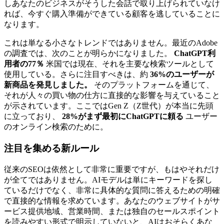
しあなたのビジネスがそうした会話で取り上げられていなけ
れば、今すぐ購入準備ができている顧客を逃していることに
なります。
これは単なる小さなトレンドではありません。最近のAdobe
の調査では、次のことが明らかになりました。
ChatGPT利
用者の77％
米国では現在、それを主要な検索ツールとして
使用している。さらに注目すべきは、約
36%のユーザーが
新商品を発見しました。
そのプラットフォームを通じて、
それが人々の買い物の仕方に直接的な影響を与えていること
が示されています。ここではGen Z（Z世代）が本当に先頭
に立っており、
28%がまず最初にChatGPTに頼る
ユーザー
のオンライン検索のために。
注目を集める新ルール
従来のSEOは依然として非常に重要ですが、もはやそれだけ
が全てではありません。AIモデルは単にキーワードを探し
ているだけでなく、非常に具体的な質問に答えるための明確
で直接的な情報を求めています。あなたのウェブサイトがサ
ービス提供地域、営業時間、または独自のセールスポイント
を読みやすい形式で明示していないと、AIはおそらくあな