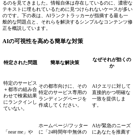
るのを見てきました。情報自体は存在しているのに、濃密な
テキストに埋もれているために見つけられないケースが多い
のです。下の表は、AIランクトラッカーが指摘する最も一
般的な問題点と、それらを解決するシンプルなコンテンツ修
正を概説しています。
AIの可視性を高める簡単な対策
なぜそれが効くの
特定された問題
簡単な解決策
か
特定のサービス
その都市向けに、その
AIクエリに対して
＋都市の組み合
特定のサービス専用の
直接的かつ明確な
わせで検索結果
ランディングページを
一致を提供しま
にランクインし
作成してください。
す。
ていない。
ホームページ/フッター
AIが緊急のニーズ
「near me」や
に「24時間年中無休の
にあなたを推薦す