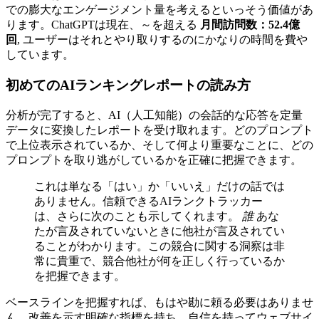
での膨大なエンゲージメント量を考えるといっそう価値があ
ります。ChatGPTは現在、～を超える
月間訪問数：52.4億
回
, ユーザーはそれとやり取りするのにかなりの時間を費や
しています。
初めてのAIランキングレポートの読み方
分析が完了すると、AI（人工知能）の会話的な応答を定量
データに変換したレポートを受け取れます。どのプロンプト
で上位表示されているか、そして何より重要なことに、どの
プロンプトを取り逃がしているかを正確に把握できます。
これは単なる「はい」か「いいえ」だけの話では
ありません。信頼できるAIランクトラッカー
は、さらに次のことも示してくれます。
誰
あな
たが言及されていないときに他社が言及されてい
ることがわかります。この競合に関する洞察は非
常に貴重で、競合他社が何を正しく行っているか
を把握できます。
ベースラインを把握すれば、もはや勘に頼る必要はありませ
ん。改善を示す明確な指標を持ち、自信を持ってウェブサイ