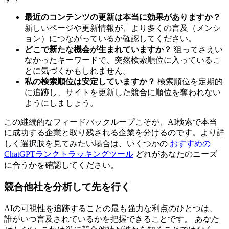
最近のコンテンツの更新は本当に効果がありますか？
新しいページや更新情報が、より多くの言及（メンシ
ョン）につながっているか確認してください。
どこで新たな機会が生まれていますか？
狙ってさえい
なかったキーワードで、突然検索順位に入っているこ
とに気づくかもしれません。
私の検索順位は安定していますか？
検索順位を定期的
に追跡し、サイトを更新した競合に順位を奪われない
ようにしましょう。
この継続的なフィードバックループこそが、AI検索で本当
に成功する企業と取り残される企業を分けるのです。より詳
しく選択肢を見てみたい場合は、いくつかの
おすすめの
ChatGPTランクトラッキングツール
どれがあなたのニーズ
に合うかを確認してください。
競合他社を分析して先を行く
AIの可視性を追跡することの最も強力な利点のひとつは、
誰がいつ言及されているかを把握できることです。
あなた