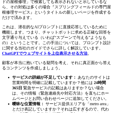
ドの屋根修理」で検索しても表示されないと示しているな
ら、その対処は多くの場合『スプリングフィールドの専門屋
根修理サービス』というタイトルの新しいページを作成する
だけで済みます。
これは、潜在的なAIプロンプトに直接応答しているために
機能します。つまり、チャットボットに求める正確な回答を
文字通り与えている（いわば“スプーンで与える”ようなも
の）ということです。この手法については、プロンプト設計
に関する当社のガイドでさらに詳しく解説しています。
ChatGPTでウェブサイトを上位表示させる方法
。
顧客が本当に抱いている疑問を考え、それに真正面から答え
るコンテンツを作成しましょう。
サービスの詳細が不足しています：
あなたのサイトは
営業時間を明確に記載していますか？他には
24時間
365日
緊急サービスの記載はありますか？ない場合
は、その情報（緊急連絡先や対応方法）を直ちにホー
ムページとお問い合わせページに追加してください。
曖昧な位置情報：
サービス提供エリアを「metro area」
とだけ表記していますか？それは広すぎるので、代わ