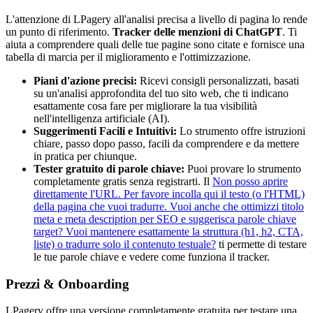
L'attenzione di LPagery all'analisi precisa a livello di pagina lo rende
un punto di riferimento.
Tracker delle menzioni di ChatGPT
. Ti
aiuta a comprendere quali delle tue pagine sono citate e fornisce una
tabella di marcia per il miglioramento e l'ottimizzazione.
Piani d'azione precisi:
Ricevi consigli personalizzati, basati
su un'analisi approfondita del tuo sito web, che ti indicano
esattamente cosa fare per migliorare la tua visibilità
nell'intelligenza artificiale (AI).
Suggerimenti Facili e Intuitivi:
Lo strumento offre istruzioni
chiare, passo dopo passo, facili da comprendere e da mettere
in pratica per chiunque.
Tester gratuito di parole chiave:
Puoi provare lo strumento
completamente gratis senza registrarti. Il
Non posso aprire
direttamente l'URL. Per favore incolla qui il testo (o l'HTML)
della pagina che vuoi tradurre. Vuoi anche che ottimizzi titolo
meta e meta description per SEO e suggerisca parole chiave
target? Vuoi mantenere esattamente la struttura (h1, h2, CTA,
liste) o tradurre solo il contenuto testuale?
ti permette di testare
le tue parole chiave e vedere come funziona il tracker.
Prezzi & Onboarding
LPagery offre una versione completamente gratuita per testare una