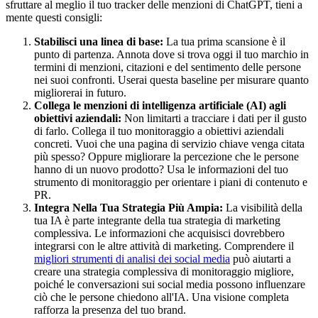
sfruttare al meglio il tuo tracker delle menzioni di ChatGPT, tieni a
mente questi consigli:
Stabilisci una linea di base:
La tua prima scansione è il
punto di partenza. Annota dove si trova oggi il tuo marchio in
termini di menzioni, citazioni e del sentimento delle persone
nei suoi confronti. Userai questa baseline per misurare quanto
migliorerai in futuro.
Collega le menzioni di intelligenza artificiale (AI) agli
obiettivi aziendali:
Non limitarti a tracciare i dati per il gusto
di farlo. Collega il tuo monitoraggio a obiettivi aziendali
concreti. Vuoi che una pagina di servizio chiave venga citata
più spesso? Oppure migliorare la percezione che le persone
hanno di un nuovo prodotto? Usa le informazioni del tuo
strumento di monitoraggio per orientare i piani di contenuto e
PR.
Integra Nella Tua Strategia Più Ampia:
La visibilità della
tua IA è parte integrante della tua strategia di marketing
complessiva. Le informazioni che acquisisci dovrebbero
integrarsi con le altre attività di marketing. Comprendere il
migliori strumenti di analisi dei social media
può aiutarti a
creare una strategia complessiva di monitoraggio migliore,
poiché le conversazioni sui social media possono influenzare
ciò che le persone chiedono all'IA. Una visione completa
rafforza la presenza del tuo brand.