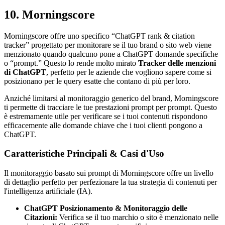
10. Morningscore
Morningscore offre uno specifico “ChatGPT rank & citation
tracker” progettato per monitorare se il tuo brand o sito web viene
menzionato quando qualcuno pone a ChatGPT domande specifiche
o “prompt.” Questo lo rende molto mirato
Tracker delle menzioni
di ChatGPT
, perfetto per le aziende che vogliono sapere come si
posizionano per le query esatte che contano di più per loro.
Anziché limitarsi al monitoraggio generico del brand, Morningscore
ti permette di tracciare le tue prestazioni prompt per prompt. Questo
è estremamente utile per verificare se i tuoi contenuti rispondono
efficacemente alle domande chiave che i tuoi clienti pongono a
ChatGPT.
Caratteristiche Principali & Casi d'Uso
Il monitoraggio basato sui prompt di Morningscore offre un livello
di dettaglio perfetto per perfezionare la tua strategia di contenuti per
l'intelligenza artificiale (IA).
ChatGPT Posizionamento & Monitoraggio delle
Citazioni:
Verifica se il tuo marchio o sito è menzionato nelle