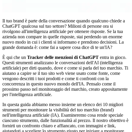
Il tuo brand è parte della conversazione quando qualcuno chiede a
ChatGPT qualcosa sul tuo settore? Milioni di persone ora si
rivolgono all'intelligenza artificiale per ottenere risposte. Se la tua
azienda non compare in quelle risposte, stai perdendo un enorme
nuovo modo in cui i clienti si informano e prendono decisioni. La
grande domanda è: come fai a sapere cosa dice di te un'IA?
È qui che un
Tracker delle menzioni di ChatGPT
entra in gioco.
Questi strumenti analizzano le conversazioni dell'AI (intelligenza
artificiale) per dirti quando, dove e come si parla del tuo marchio. Ti
aiutano a capire se il tuo sito web viene usato come fonte, come
vengono descritti i tuoi prodotti e come ti confronti con la
concorrenza in questo nuovo mondo dell'IA. Pensalo come il
prossimo passo nel monitoraggio del marchio, creato appositamente
per l'intelligenza artificiale.
In questa guida abbiamo messo insieme un elenco dei 10 migliori
strumenti per monitorare la visibilità del tuo marchio (brand)
nell'intelligenza artificiale (IA). Esamineremo cosa rende speciale
ciascuno strumento, dalle funzionalità al prezzo. Il nostro obiettivo è
fornirti un confronto chiaro e affiancato, con immagini e link,
aiutandoti a scegliere lo strumento giusto per iniziare a monitorare