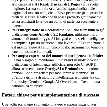
artificiale (IA),
AI Rank Tracker di LPagery
È la scelta
migliore. La sua vera forza è l'analisi approfondita delle
pagine del tuo sito web, che utilizza per creare piani precisi e
facili da seguire. Il fatto che tu possa provarlo gratuitamente
senza registrarti lo rende un punto di partenza eccellente e
potente.
Per l'integrazione nell'ecosistema:
Se il tuo team utilizza già
piattaforme come
Ahrefs
o
SE Ranking
, utilizzare i loro
strumenti di monitoraggio AI integrati è una scelta intelligente
e semplice. Questo mantiene il tuo lavoro di SEO tradizionale
e il monitoraggio AI in un unico posto, risparmiando tempo e
tenendo insieme i tuoi dati.
Per ampia copertura dei motori di intelligenza artificiale:
Se hai bisogno di monitorare il tuo brand su molte diverse
piattaforme di intelligenza artificiale, non solo ChatGPT,
allora strumenti come
Otterly.AI
o
Profondo
sono ottime
opzioni. Sono progettate per monitorare le menzioni su
un'ampia gamma di motori di intelligenza artificiale, tra cui
Perplexity, Gemini e Google AI Overviews, offrendoti una
panoramica completa.
Fattori chiave per un'implementazione di successo
Una volta scelto uno strumento, il lavoro è appena iniziato. Per