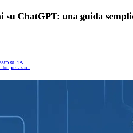
ni su ChatGPT: una guida sempli
asato sull’IA
e tue prestazioni