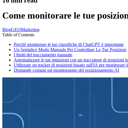
16
min read
Come monitorare le tue posizio
Blog
GEO
Marketing
Table of Contents
Perché monitorare le tue classifiche di ChatGPT è importante
Un Semplice Modo Manuale Per Controllare Le Tue Posizioni
I limiti del tracciamento manuale
Automatizzare le tue intuizioni con un tracciatore di posizioni b
Utilizzare un tracker di posizioni basato sull'IA per monitorare l
Domande comuni sul monitoraggio del posizionamento AI