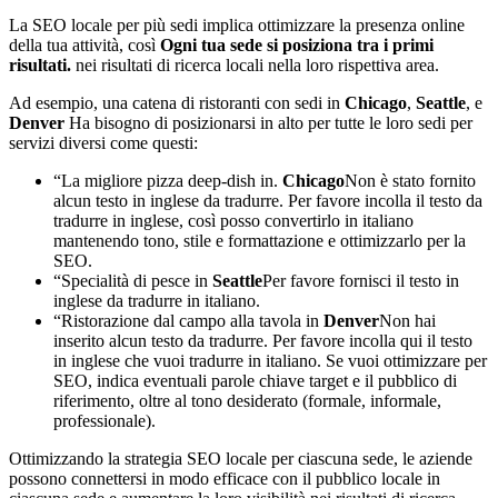
La SEO locale per più sedi implica ottimizzare la presenza online
della tua attività, così
Ogni tua sede si posiziona tra i primi
risultati.
nei risultati di ricerca locali nella loro rispettiva area.
Ad esempio, una catena di ristoranti con sedi in
Chicago
,
Seattle
, e
Denver
Ha bisogno di posizionarsi in alto per tutte le loro sedi per
servizi diversi come questi:
“La migliore pizza deep-dish in.
Chicago
Non è stato fornito
alcun testo in inglese da tradurre. Per favore incolla il testo da
tradurre in inglese, così posso convertirlo in italiano
mantenendo tono, stile e formattazione e ottimizzarlo per la
SEO.
“Specialità di pesce in
Seattle
Per favore fornisci il testo in
inglese da tradurre in italiano.
“Ristorazione dal campo alla tavola in
Denver
Non hai
inserito alcun testo da tradurre. Per favore incolla qui il testo
in inglese che vuoi tradurre in italiano. Se vuoi ottimizzare per
SEO, indica eventuali parole chiave target e il pubblico di
riferimento, oltre al tono desiderato (formale, informale,
professionale).
Ottimizzando la strategia SEO locale per ciascuna sede, le aziende
possono connettersi in modo efficace con il pubblico locale in