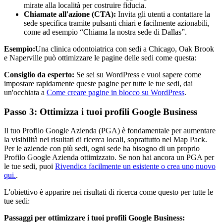
mirate alla località per costruire fiducia.
Chiamate all'azione (CTA):
Invita gli utenti a contattare la
sede specifica tramite pulsanti chiari e facilmente azionabili,
come ad esempio “Chiama la nostra sede di Dallas”.
Esempio:
Una clinica odontoiatrica con sedi a Chicago, Oak Brook
e Naperville può ottimizzare le pagine delle sedi come questa:
Consiglio da esperto:
Se sei su WordPress e vuoi sapere come
impostare rapidamente queste pagine per tutte le tue sedi, dai
un'occhiata a
Come creare pagine in blocco su WordPress
.
Passo 3: Ottimizza i tuoi profili Google Business
Il tuo Profilo Google Azienda (PGA) è fondamentale per aumentare
la visibilità nei risultati di ricerca locali, soprattutto nel Map Pack.
Per le aziende con più sedi, ogni sede ha bisogno di un proprio
Profilo Google Azienda ottimizzato. Se non hai ancora un PGA per
le tue sedi, puoi
Rivendica facilmente un esistente o crea uno nuovo
qui.
.
L'obiettivo è apparire nei risultati di ricerca come questo per tutte le
tue sedi:
Passaggi per ottimizzare i tuoi profili Google Business: