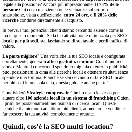
legate alla posizione? Ancora più impressionante,
Il 78% delle
persone
Chi cerca un'azienda nelle vicinanze sul proprio
smartphone, visita quell'azienda.
entro 24 ore
, e
Il 28% delle
ricerche
condurre direttamente all'acquisto.
In breve, i tuoi potenziali clienti stanno cercando aziende come la
tua in questo momento. Se la tua attività non è ottimizzata per
SEO
locale per più sedi
, stai lasciando soldi sul tavolo e perdi traffico di
valore.
La parte migliore
? Una volta che la tua SEO locale è configurata
correttamente, genera
traffico gratuito, continuo
Con il minimo
sforzo. Mentre i concorrenti spendono migliaia di euro in pubblicità,
puoi posizionarti in cima alle ricerche locali e ottenere risultati senza
spendere una fortuna. E anche se stai cercando di fare SEO locale
per più sedi in una sola città, questa guida è anche per te!
Condividerò
Strategie comprovate
Che ho usato io stesso per
aiutare oltre
100 aziende locali in un sistema di franchising
Ottieni
i primi tre posizionamenti nei risultati di ricerca locali. Queste
tecniche ti aiuteranno ad attirare più clienti, aumentare le vendite e
far crescere la tua attività, completamente gratuite.
Quindi, cos'è la SEO multi-location?