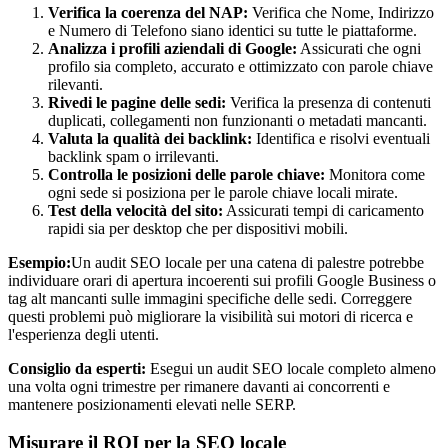
Verifica la coerenza del NAP:
Verifica che Nome, Indirizzo
e Numero di Telefono siano identici su tutte le piattaforme.
Analizza i profili aziendali di Google:
Assicurati che ogni
profilo sia completo, accurato e ottimizzato con parole chiave
rilevanti.
Rivedi le pagine delle sedi:
Verifica la presenza di contenuti
duplicati, collegamenti non funzionanti o metadati mancanti.
Valuta la qualità dei backlink:
Identifica e risolvi eventuali
backlink spam o irrilevanti.
Controlla le posizioni delle parole chiave:
Monitora come
ogni sede si posiziona per le parole chiave locali mirate.
Test della velocità del sito:
Assicurati tempi di caricamento
rapidi sia per desktop che per dispositivi mobili.
Esempio:
Un audit SEO locale per una catena di palestre potrebbe
individuare orari di apertura incoerenti sui profili Google Business o
tag alt mancanti sulle immagini specifiche delle sedi. Correggere
questi problemi può migliorare la visibilità sui motori di ricerca e
l'esperienza degli utenti.
Consiglio da esperti:
Esegui un audit SEO locale completo almeno
una volta ogni trimestre per rimanere davanti ai concorrenti e
mantenere posizionamenti elevati nelle SERP.
Misurare il ROI per la SEO locale