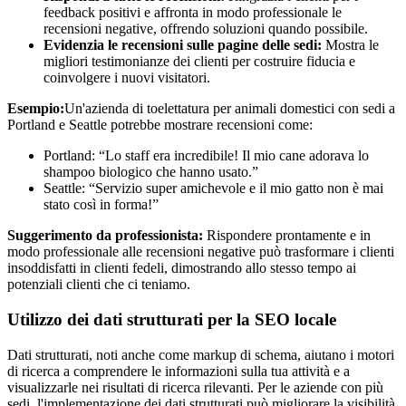
feedback positivi e affronta in modo professionale le
recensioni negative, offrendo soluzioni quando possibile.
Evidenzia le recensioni sulle pagine delle sedi:
Mostra le
migliori testimonianze dei clienti per costruire fiducia e
coinvolgere i nuovi visitatori.
Esempio:
Un'azienda di toelettatura per animali domestici con sedi a
Portland e Seattle potrebbe mostrare recensioni come:
Portland: “Lo staff era incredibile! Il mio cane adorava lo
shampoo biologico che hanno usato.”
Seattle: “Servizio super amichevole e il mio gatto non è mai
stato così in forma!”
Suggerimento da professionista:
Rispondere prontamente e in
modo professionale alle recensioni negative può trasformare i clienti
insoddisfatti in clienti fedeli, dimostrando allo stesso tempo ai
potenziali clienti che ci teniamo.
Utilizzo dei dati strutturati per la SEO locale
Dati strutturati, noti anche come markup di schema, aiutano i motori
di ricerca a comprendere le informazioni sulla tua attività e a
visualizzarle nei risultati di ricerca rilevanti. Per le aziende con più
sedi, l'implementazione dei dati strutturati può migliorare la visibilità