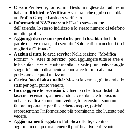
Crea o
Per favore, forniscimi il testo in inglese da tradurre in
italiano.
Richiedi e Verifica:
Assicurati che ogni sede abbia
un Profilo Google Business verificato.
Informazioni NAP coerenti:
Usa lo stesso nome
dell'azienda, lo stesso indirizzo e lo stesso numero di telefono
in tutti i profili.
Aggiungi descrizioni specifiche per la località:
Includi
parole chiave mirate, ad esempio “Salone di parrucchieri tra i
migliori a Chicago.”
Aggiungi tutte le aree servite:
Nella sezione “Modifica
Profilo” -> “Area di servizio” puoi aggiungere tutte le aree e
le località che servite intorno alla tua sede principale. Google
suggerirà automaticamente alcune aree intorno alla tua
posizione che puoi utilizzare.
Carica foto di alta qualità:
Mostra la vetrina, gli interni e lo
staff per ogni punto vendita.
Incoraggiare le recensioni:
Chiedi ai clienti soddisfatti di
lasciare recensioni, aumentando la credibilità e le posizioni
nella classifica. Come puoi vedere, le recensioni sono un
fattore importante per il pacchetto mappe, poiché
rappresentano l'informazione più prominente che l'utente può
vedere.
Aggiornamenti regolari:
Pubblica offerte, eventi o
aggiornamenti per mantenere il profilo attivo e rilevante.