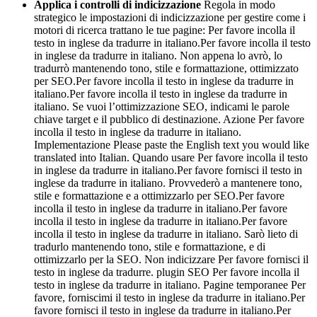
Applica i controlli di indicizzazione
Regola in modo
strategico le impostazioni di indicizzazione per gestire come i
motori di ricerca trattano le tue pagine:
Per favore incolla il
testo in inglese da tradurre in italiano.
Per favore incolla il testo
in inglese da tradurre in italiano. Non appena lo avrò, lo
tradurrò mantenendo tono, stile e formattazione, ottimizzato
per SEO.
Per favore incolla il testo in inglese da tradurre in
italiano.
Per favore incolla il testo in inglese da tradurre in
italiano. Se vuoi l’ottimizzazione SEO, indicami le parole
chiave target e il pubblico di destinazione.
Azione
Per favore
incolla il testo in inglese da tradurre in italiano.
Implementazione
Please paste the English text you would like
translated into Italian.
Quando usare
Per favore incolla il testo
in inglese da tradurre in italiano.
Per favore fornisci il testo in
inglese da tradurre in italiano. Provvederò a mantenere tono,
stile e formattazione e a ottimizzarlo per SEO.
Per favore
incolla il testo in inglese da tradurre in italiano.
Per favore
incolla il testo in inglese da tradurre in italiano.
Per favore
incolla il testo in inglese da tradurre in italiano. Sarò lieto di
tradurlo mantenendo tono, stile e formattazione, e di
ottimizzarlo per la SEO.
Non indicizzare
Per favore fornisci il
testo in inglese da tradurre.
plugin SEO
Per favore incolla il
testo in inglese da tradurre in italiano.
Pagine temporanee
Per
favore, forniscimi il testo in inglese da tradurre in italiano.
Per
favore fornisci il testo in inglese da tradurre in italiano.
Per