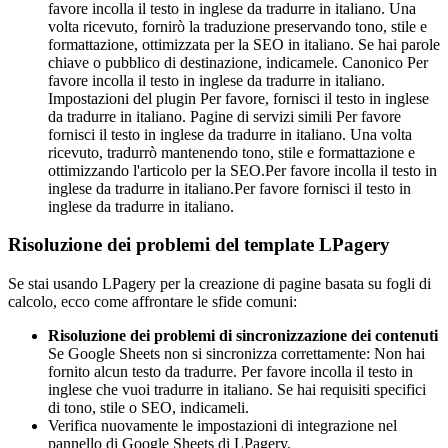
favore incolla il testo in inglese da tradurre in italiano. Una
volta ricevuto, fornirò la traduzione preservando tono, stile e
formattazione, ottimizzata per la SEO in italiano. Se hai parole
chiave o pubblico di destinazione, indicamele.
Canonico
Per
favore incolla il testo in inglese da tradurre in italiano.
Impostazioni del plugin
Per favore, fornisci il testo in inglese
da tradurre in italiano.
Pagine di servizi simili
Per favore
fornisci il testo in inglese da tradurre in italiano. Una volta
ricevuto, tradurrò mantenendo tono, stile e formattazione e
ottimizzando l'articolo per la SEO.
Per favore incolla il testo in
inglese da tradurre in italiano.
Per favore fornisci il testo in
inglese da tradurre in italiano.
Risoluzione dei problemi del template LPagery
Se stai usando LPagery per la creazione di pagine basata su fogli di
calcolo, ecco come affrontare le sfide comuni:
Risoluzione dei problemi di sincronizzazione dei contenuti
Se Google Sheets non si sincronizza correttamente:
Non hai
fornito alcun testo da tradurre. Per favore incolla il testo in
inglese che vuoi tradurre in italiano. Se hai requisiti specifici
di tono, stile o SEO, indicameli.
Verifica nuovamente le impostazioni di integrazione nel
pannello di Google Sheets di LPagery.