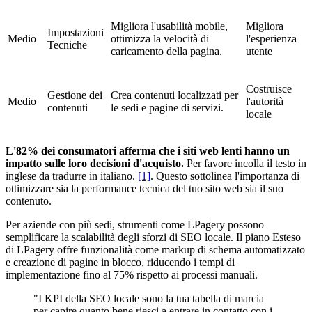
Migliora l'usabilità mobile,
Migliora
Impostazioni
Medio
ottimizza la velocità di
l'esperienza
Tecniche
caricamento della pagina.
utente
Costruisce
Gestione dei
Crea contenuti localizzati per
Medio
l'autorità
contenuti
le sedi e pagine di servizi.
locale
L'82% dei consumatori afferma che i siti web lenti hanno un
impatto sulle loro decisioni d'acquisto.
Per favore incolla il testo in
inglese da tradurre in italiano.
[1]
. Questo sottolinea l'importanza di
ottimizzare sia la performance tecnica del tuo sito web sia il suo
contenuto.
Per aziende con più sedi, strumenti come LPagery possono
semplificare la scalabilità degli sforzi di SEO locale. Il piano Esteso
di LPagery offre funzionalità come markup di schema automatizzato
e creazione di pagine in blocco, riducendo i tempi di
implementazione fino al 75% rispetto ai processi manuali.
"I KPI della SEO locale sono la tua tabella di marcia
per capire quanto bene riesci a entrare in contatto con i