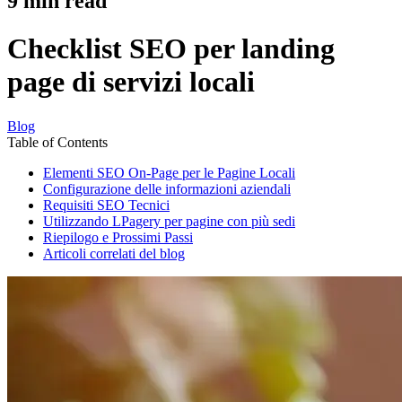
9
min read
Checklist SEO per landing
page di servizi locali
Blog
Table of Contents
Elementi SEO On-Page per le Pagine Locali
Configurazione delle informazioni aziendali
Requisiti SEO Tecnici
Utilizzando LPagery per pagine con più sedi
Riepilogo e Prossimi Passi
Articoli correlati del blog