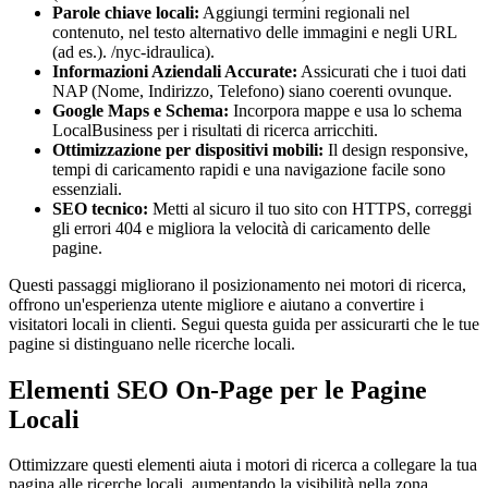
Parole chiave locali:
Aggiungi termini regionali nel
contenuto, nel testo alternativo delle immagini e negli URL
(ad es.).
/nyc-idraulica).
Informazioni Aziendali Accurate:
Assicurati che i tuoi dati
NAP (Nome, Indirizzo, Telefono) siano coerenti ovunque.
Google Maps e Schema:
Incorpora mappe e usa lo schema
LocalBusiness per i risultati di ricerca arricchiti.
Ottimizzazione per dispositivi mobili:
Il design responsive,
tempi di caricamento rapidi e una navigazione facile sono
essenziali.
SEO tecnico:
Metti al sicuro il tuo sito con HTTPS, correggi
gli errori 404 e migliora la velocità di caricamento delle
pagine.
Questi passaggi migliorano il posizionamento nei motori di ricerca,
offrono un'esperienza utente migliore e aiutano a convertire i
visitatori locali in clienti. Segui questa guida per assicurarti che le tue
pagine si distinguano nelle ricerche locali.
Elementi SEO On-Page per le Pagine
Locali
Ottimizzare questi elementi aiuta i motori di ricerca a collegare la tua
pagina alle ricerche locali, aumentando la visibilità nella zona