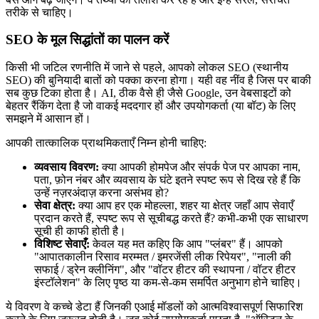
तरीके से चाहिए।
SEO के मूल सिद्धांतों का पालन करें
किसी भी जटिल रणनीति में जाने से पहले, आपको लोकल SEO (स्थानीय
SEO) की बुनियादी बातों को पक्का करना होगा। यही वह नींव है जिस पर बाकी
सब कुछ टिका होता है। AI, ठीक वैसे ही जैसे Google, उन वेबसाइटों को
बेहतर रैंकिंग देता है जो वाकई मददगार हों और उपयोगकर्ता (या बॉट) के लिए
समझने में आसान हों।
आपकी तात्कालिक प्राथमिकताएँ निम्न होनी चाहिए:
व्यवसाय विवरण:
क्या आपकी होमपेज और संपर्क पेज पर आपका नाम,
पता, फ़ोन नंबर और व्यवसाय के घंटे इतने स्पष्ट रूप से दिख रहे हैं कि
उन्हें नज़रअंदाज़ करना असंभव हो?
सेवा क्षेत्र:
क्या आप हर एक मोहल्ला, शहर या क्षेत्र जहाँ आप सेवाएँ
प्रदान करते हैं, स्पष्ट रूप से सूचीबद्ध करते हैं? कभी-कभी एक साधारण
सूची ही काफी होती है।
विशिष्ट सेवाएँ:
केवल यह मत कहिए कि आप "प्लंबर" हैं। आपको
"आपातकालीन रिसाव मरम्मत / इमरजेंसी लीक रिपेयर", "नाली की
सफाई / ड्रेन क्लीनिंग", और "वॉटर हीटर की स्थापना / वॉटर हीटर
इंस्टॉलेशन" के लिए पृष्ठ या कम-से-कम समर्पित अनुभाग होने चाहिए।
ये विवरण वे कच्चे डेटा हैं जिनकी एआई मॉडलों को आत्मविश्वासपूर्ण सिफारिश