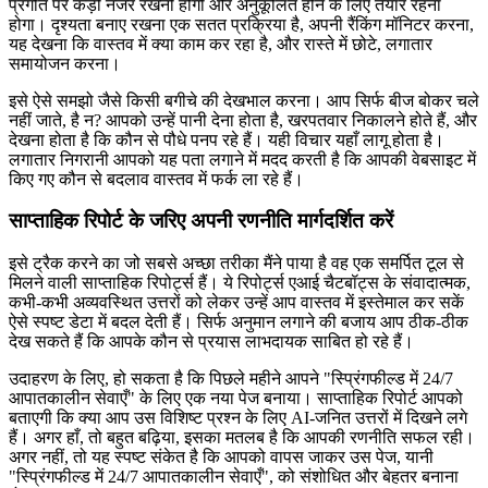
प्रगति पर कड़ी नजर रखनी होगी और अनुकूलित होने के लिए तैयार रहना
होगा। दृश्यता बनाए रखना एक सतत प्रक्रिया है, अपनी रैंकिंग मॉनिटर करना,
यह देखना कि वास्तव में क्या काम कर रहा है, और रास्ते में छोटे, लगातार
समायोजन करना।
इसे ऐसे समझो जैसे किसी बगीचे की देखभाल करना। आप सिर्फ बीज बोकर चले
नहीं जाते, है न? आपको उन्हें पानी देना होता है, खरपतवार निकालने होते हैं, और
देखना होता है कि कौन से पौधे पनप रहे हैं। यही विचार यहाँ लागू होता है।
लगातार निगरानी आपको यह पता लगाने में मदद करती है कि आपकी वेबसाइट में
किए गए कौन से बदलाव वास्तव में फर्क ला रहे हैं।
साप्ताहिक रिपोर्ट के जरिए अपनी रणनीति मार्गदर्शित करें
इसे ट्रैक करने का जो सबसे अच्छा तरीका मैंने पाया है वह एक समर्पित टूल से
मिलने वाली साप्ताहिक रिपोर्ट्स हैं। ये रिपोर्ट्स एआई चैटबॉट्स के संवादात्मक,
कभी-कभी अव्यवस्थित उत्तरों को लेकर उन्हें आप वास्तव में इस्तेमाल कर सकें
ऐसे स्पष्ट डेटा में बदल देती हैं। सिर्फ अनुमान लगाने की बजाय आप ठीक-ठीक
देख सकते हैं कि आपके कौन से प्रयास लाभदायक साबित हो रहे हैं।
उदाहरण के लिए, हो सकता है कि पिछले महीने आपने "स्प्रिंगफील्ड में 24/7
आपातकालीन सेवाएँ" के लिए एक नया पेज बनाया। साप्ताहिक रिपोर्ट आपको
बताएगी कि क्या आप उस विशिष्ट प्रश्न के लिए AI-जनित उत्तरों में दिखने लगे
हैं। अगर हाँ, तो बहुत बढ़िया, इसका मतलब है कि आपकी रणनीति सफल रही।
अगर नहीं, तो यह स्पष्ट संकेत है कि आपको वापस जाकर उस पेज, यानी
"स्प्रिंगफील्ड में 24/7 आपातकालीन सेवाएँ", को संशोधित और बेहतर बनाना