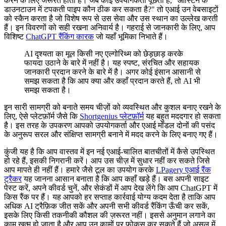
करने के लिए जरूरत होती है। जब कोई उपयोगकर्ता पूछता है, "ऑस्टिन के
डाउनटाउन में टपकती पाइप कौन ठीक कर सकता है?" तो एआई उन वेबसाइटों
को स्कैन करता है जो विशेष रूप से उस सेवा और उस स्थान का उल्लेख करती
हैं। इन विवरणों को सही रखना अनिवार्य है। गहराई से जानकारी के लिए, आप
विशिष्ट
ChatGPT रैंकिंग कारक
जो यहाँ भूमिका निभाते हैं।
AI दृश्यता का मूल किसी नए एल्गोरिथ्म को छेड़छाड़ करके
फायदा उठाने के बारे में नहीं है। यह स्पष्ट, संरचित और सहायक
जानकारी प्रदान करने के बारे में है। अगर कोई इंसान आसानी से
समझ सकता है कि आप क्या और कहाँ प्रदान करते हैं, तो AI भी
समझ सकता है।
इन सारी सामग्री को बनाते समय चीज़ों को व्यवस्थित और कुशल बनाए रखने के
लिए, ऐसे प्लेटफ़ॉर्म जैसे कि
Shortgenius प्लेटफ़ॉर्म
यह बहुत मददगार हो सकता
है। इस तरह के उपकरण आपको उपयोगकर्ता और एआई मॉडल दोनों की पसंद
के अनुरूप सरल और संक्षिप्त सामग्री बनाने में मदद करने के लिए बनाए गए हैं।
कुंजी यह है कि आप वास्तव में इन नई एआई-चालित बातचीतों में कैसे उपस्थित
हो रहे हैं, इसकी निगरानी करें। आप उस चीज़ में सुधार नहीं कर सकते जिसे
आप मापते ही नहीं हैं। हमारे जैसे टूल का उपयोग करके
LPagery एआई रैंक
ट्रैकर
यह जानना आसान बनाता है कि आप कहाँ खड़े हैं। बस अपनी साइट
पेस्ट करें, अपने कीवर्ड चुनें, और सेकंडों में आप देख लेंगे कि आप ChatGPT में
किस रैंक पर हैं। यह आपको हर सप्ताह कार्रवाई योग्य कदम देता है ताकि आप
अधिक AI ट्रैफ़िक जीत सकें और अपनी सभी कीवर्ड रैंकिंग ऊँची कर सकें,
इसके लिए किसी तकनीकी कौशल की ज़रूरत नहीं। इससे अनुमान लगाने का
काम खत्म हो जाता है और आप उन कामों पर फोकस कर सकते हैं जो असल में