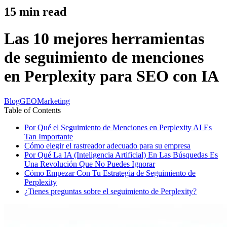
15
min read
Las 10 mejores herramientas
de seguimiento de menciones
en Perplexity para SEO con IA
Blog
GEO
Marketing
Table of Contents
Por Qué el Seguimiento de Menciones en Perplexity AI Es
Tan Importante
Cómo elegir el rastreador adecuado para su empresa
Por Qué La IA (Inteligencia Artificial) En Las Búsquedas Es
Una Revolución Que No Puedes Ignorar
Cómo Empezar Con Tu Estrategia de Seguimiento de
Perplexity
¿Tienes preguntas sobre el seguimiento de Perplexity?