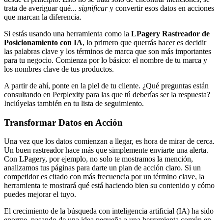
trata de averiguar qué...
significar
y convertir esos datos en acciones
que marcan la diferencia.
Si estás usando una herramienta como la
LPagery Rastreador de
Posicionamiento con IA
, lo primero que querrás hacer es decidir
las palabras clave y los términos de marca que son más importantes
para tu negocio. Comienza por lo básico: el nombre de tu marca y
los nombres clave de tus productos.
A partir de ahí, ponte en la piel de tu cliente. ¿Qué preguntas están
consultando en Perplexity para las que tú deberías ser la respuesta?
Inclúyelas también en tu lista de seguimiento.
Transformar Datos en Acción
Una vez que los datos comienzan a llegar, es hora de mirar de cerca.
Un buen rastreador hace más que simplemente enviarte una alerta.
Con LPagery, por ejemplo, no solo te mostramos la mención,
analizamos tus páginas para darte un plan de acción claro. Si un
competidor es citado con más frecuencia por un término clave, la
herramienta te mostrará qué está haciendo bien su contenido y cómo
puedes mejorar el tuyo.
El crecimiento de la búsqueda con inteligencia artificial (IA) ha sido
enorme, pasando de una idea pequeña a una herramienta común en