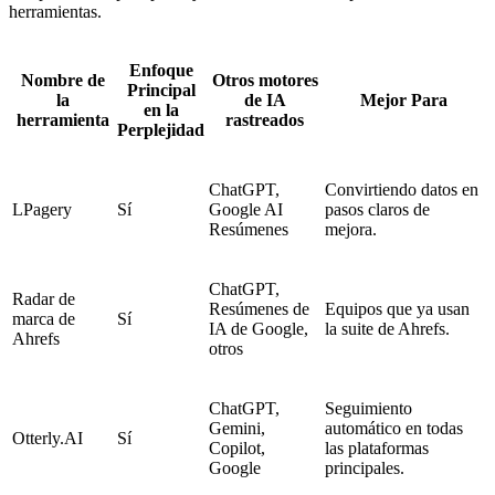
herramientas.
Enfoque
Nombre de
Otros motores
Principal
la
de IA
Mejor Para
en la
herramienta
rastreados
Perplejidad
ChatGPT,
Convirtiendo datos en
LPagery
Sí
Google AI
pasos claros de
Resúmenes
mejora.
ChatGPT,
Radar de
Resúmenes de
Equipos que ya usan
marca de
Sí
IA de Google,
la suite de Ahrefs.
Ahrefs
otros
ChatGPT,
Seguimiento
Gemini,
automático en todas
Otterly.AI
Sí
Copilot,
las plataformas
Google
principales.