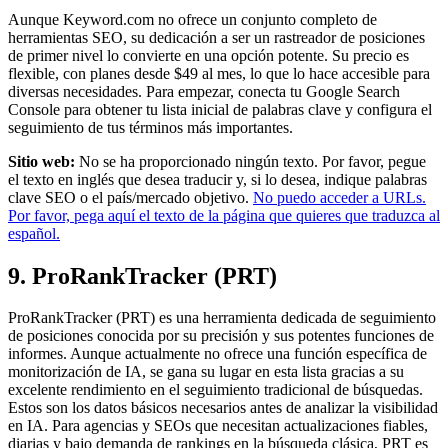
Aunque Keyword.com no ofrece un conjunto completo de
herramientas SEO, su dedicación a ser un rastreador de posiciones
de primer nivel lo convierte en una opción potente. Su precio es
flexible, con planes desde $49 al mes, lo que lo hace accesible para
diversas necesidades. Para empezar, conecta tu Google Search
Console para obtener tu lista inicial de palabras clave y configura el
seguimiento de tus términos más importantes.
Sitio web:
No se ha proporcionado ningún texto. Por favor, pegue
el texto en inglés que desea traducir y, si lo desea, indique palabras
clave SEO o el país/mercado objetivo.
No puedo acceder a URLs.
Por favor, pega aquí el texto de la página que quieres que traduzca al
español.
9. ProRankTracker (PRT)
ProRankTracker (PRT) es una herramienta dedicada de seguimiento
de posiciones conocida por su precisión y sus potentes funciones de
informes. Aunque actualmente no ofrece una función específica de
monitorización de IA, se gana su lugar en esta lista gracias a su
excelente rendimiento en el seguimiento tradicional de búsquedas.
Estos son los datos básicos necesarios antes de analizar la visibilidad
en IA. Para agencias y SEOs que necesitan actualizaciones fiables,
diarias y bajo demanda de rankings en la búsqueda clásica, PRT es