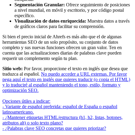
Segmentación Granular:
Ofrece seguimiento de posiciones
a nivel mundial, en móvil y escritorio, y por código postal
específico.
Visualización de datos enriquecida:
Muestra datos a través
de gráficos claros para facilitar su comprensión.
Si bien el precio inicial de Ahrefs es más alto que el de algunas
herramientas SEO de un solo propósito, su conjunto de datos
completo y sus nuevas funciones ofrecen un gran valor. Ten en
cuenta que las actualizaciones diarias de palabras clave pueden
requerir un complemento según tu plan.
Sitio web:
Por favor, proporcione el texto en inglés que desea que
traduzca al español.
No puedo acceder a URL externas. Por favor
pega aquí el texto en inglés que quieres traducir (o copia el HTML)
y lo traduciré al español manteniendo el tono, estilo, formato y
optimización SEO.
Opciones útiles a indicar:
- Variante de español preferida: español de España o español
latinoamericano.
- ¿Mantener etiquetas HTML/estructura (h1, h2, listas, botones,
atributos alt) o solo texto plano?
- ¿Palabras clave SEO concretas que quieres priorizar?