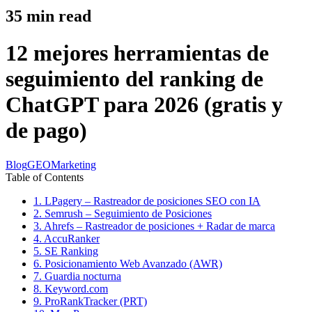
35
min read
12 mejores herramientas de
seguimiento del ranking de
ChatGPT para 2026 (gratis y
de pago)
Blog
GEO
Marketing
Table of Contents
1. LPagery – Rastreador de posiciones SEO con IA
2. Semrush – Seguimiento de Posiciones
3. Ahrefs – Rastreador de posiciones + Radar de marca
4. AccuRanker
5. SE Ranking
6. Posicionamiento Web Avanzado (AWR)
7. Guardia nocturna
8. Keyword.com
9. ProRankTracker (PRT)