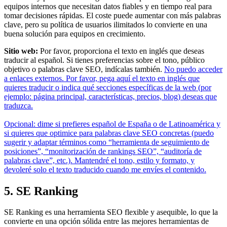
equipos internos que necesitan datos fiables y en tiempo real para
tomar decisiones rápidas. El coste puede aumentar con más palabras
clave, pero su política de usuarios ilimitados lo convierte en una
buena solución para equipos en crecimiento.
Sitio web:
Por favor, proporciona el texto en inglés que deseas
traducir al español. Si tienes preferencias sobre el tono, público
objetivo o palabras clave SEO, indícalas también.
No puedo acceder
a enlaces externos. Por favor, pega aquí el texto en inglés que
quieres traducir o indica qué secciones específicas de la web (por
ejemplo: página principal, características, precios, blog) deseas que
traduzca.
Opcional: dime si prefieres español de España o de Latinoamérica y
si quieres que optimice para palabras clave SEO concretas (puedo
sugerir y adaptar términos como “herramienta de seguimiento de
posiciones”, “monitorización de rankings SEO”, “auditoría de
palabras clave”, etc.). Mantendré el tono, estilo y formato, y
devoleré solo el texto traducido cuando me envíes el contenido.
5. SE Ranking
SE Ranking es una herramienta SEO flexible y asequible, lo que la
convierte en una opción sólida entre las mejores herramientas de