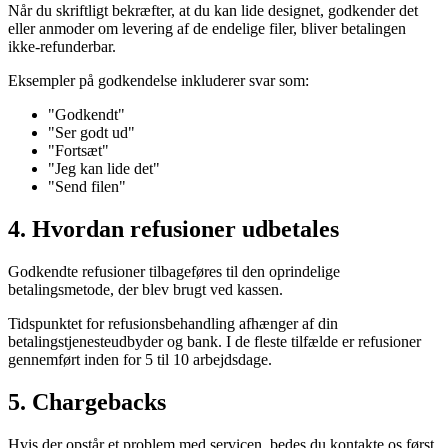
Når du skriftligt bekræfter, at du kan lide designet, godkender det
eller anmoder om levering af de endelige filer, bliver betalingen
ikke-refunderbar.
Eksempler på godkendelse inkluderer svar som:
"Godkendt"
"Ser godt ud"
"Fortsæt"
"Jeg kan lide det"
"Send filen"
4. Hvordan refusioner udbetales
Godkendte refusioner tilbageføres til den oprindelige
betalingsmetode, der blev brugt ved kassen.
Tidspunktet for refusionsbehandling afhænger af din
betalingstjenesteudbyder og bank. I de fleste tilfælde er refusioner
gennemført inden for 5 til 10 arbejdsdage.
5. Chargebacks
Hvis der opstår et problem med servicen, bedes du kontakte os først,