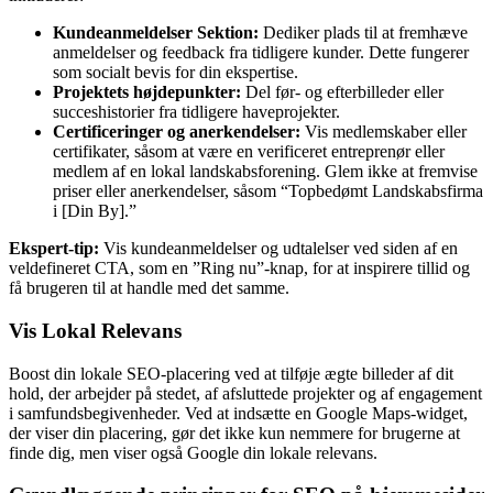
Kundeanmeldelser Sektion:
Dediker plads til at fremhæve
anmeldelser og feedback fra tidligere kunder. Dette fungerer
som socialt bevis for din ekspertise.
Projektets højdepunkter:
Del før- og efterbilleder eller
succeshistorier fra tidligere haveprojekter.
Certificeringer og anerkendelser:
Vis medlemskaber eller
certifikater, såsom at være en verificeret entreprenør eller
medlem af en lokal landskabsforening. Glem ikke at fremvise
priser eller anerkendelser, såsom “Topbedømt Landskabsfirma
i [Din By].”
Ekspert-tip:
Vis kundeanmeldelser og udtalelser ved siden af en
veldefineret CTA, som en ”Ring nu”-knap, for at inspirere tillid og
få brugeren til at handle med det samme.
Vis Lokal Relevans
Boost din lokale SEO-placering ved at tilføje ægte billeder af dit
hold, der arbejder på stedet, af afsluttede projekter og af engagement
i samfundsbegivenheder. Ved at indsætte en Google Maps-widget,
der viser din placering, gør det ikke kun nemmere for brugerne at
finde dig, men viser også Google din lokale relevans.