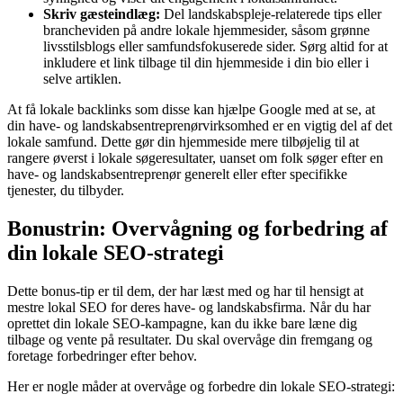
Skriv gæsteindlæg:
Del landskabspleje-relaterede tips eller
brancheviden på andre lokale hjemmesider, såsom grønne
livsstilsblogs eller samfundsfokuserede sider. Sørg altid for at
inkludere et link tilbage til din hjemmeside i din bio eller i
selve artiklen.
At få lokale backlinks som disse kan hjælpe Google med at se, at
din have- og landskabsentreprenørvirksomhed er en vigtig del af det
lokale samfund. Dette gør din hjemmeside mere tilbøjelig til at
rangere øverst i lokale søgeresultater, uanset om folk søger efter en
have- og landskabsentreprenør generelt eller efter specifikke
tjenester, du tilbyder.
Bonustrin: Overvågning og forbedring af
din lokale SEO-strategi
Dette bonus-tip er til dem, der har læst med og har til hensigt at
mestre lokal SEO for deres have- og landskabsfirma. Når du har
oprettet din lokale SEO-kampagne, kan du ikke bare læne dig
tilbage og vente på resultater. Du skal overvåge din fremgang og
foretage forbedringer efter behov.
Her er nogle måder at overvåge og forbedre din lokale SEO-strategi: