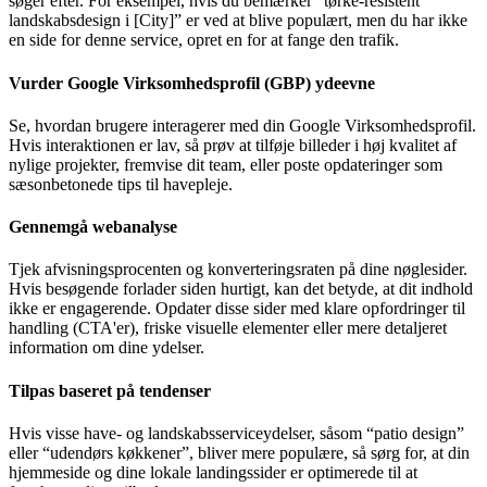
søger efter. For eksempel, hvis du bemærker “tørke-resistent
landskabsdesign i [City]” er ved at blive populært, men du har ikke
en side for denne service, opret en for at fange den trafik.
Vurder Google Virksomhedsprofil (GBP) ydeevne
Se, hvordan brugere interagerer med din Google Virksomhedsprofil.
Hvis interaktionen er lav, så prøv at tilføje billeder i høj kvalitet af
nylige projekter, fremvise dit team, eller poste opdateringer som
sæsonbetonede tips til havepleje.
Gennemgå webanalyse
Tjek afvisningsprocenten og konverteringsraten på dine nøglesider.
Hvis besøgende forlader siden hurtigt, kan det betyde, at dit indhold
ikke er engagerende. Opdater disse sider med klare opfordringer til
handling (CTA'er), friske visuelle elementer eller mere detaljeret
information om dine ydelser.
Tilpas baseret på tendenser
Hvis visse have- og landskabsserviceydelser, såsom “patio design”
eller “udendørs køkkener”, bliver mere populære, så sørg for, at din
hjemmeside og dine lokale landingssider er optimerede til at