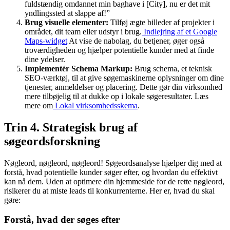
fuldstændig omdannet min baghave i [City], nu er det mit
yndlingssted at slappe af!”
Brug visuelle elementer:
Tilføj ægte billeder af projekter i
området, dit team eller udstyr i brug.
Indlejring af et Google
Maps-widget
At vise de nabolag, du betjener, øger også
troværdigheden og hjælper potentielle kunder med at finde
dine ydelser.
Implementér Schema Markup:
Brug schema, et teknisk
SEO-værktøj, til at give søgemaskinerne oplysninger om dine
tjenester, anmeldelser og placering. Dette gør din virksomhed
mere tilbøjelig til at dukke op i lokale søgeresultater. Læs
mere om
Lokal virksomhedsskema
.
Trin 4. Strategisk brug af
søgeordsforskning
Nøgleord, nøgleord, nøgleord! Søgeordsanalyse hjælper dig med at
forstå, hvad potentielle kunder søger efter, og hvordan du effektivt
kan nå dem. Uden at optimere din hjemmeside for de rette nøgleord,
risikerer du at miste leads til konkurrenterne. Her er, hvad du skal
gøre:
Forstå, hvad der søges efter