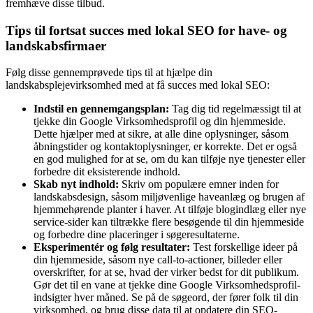
fremhæve disse tilbud.
Tips til fortsat succes med lokal SEO for have- og
landskabsfirmaer
Følg disse gennemprøvede tips til at hjælpe din
landskabsplejevirksomhed med at få succes med lokal SEO:
Indstil en gennemgangsplan:
Tag dig tid regelmæssigt til at
tjekke din Google Virksomhedsprofil og din hjemmeside.
Dette hjælper med at sikre, at alle dine oplysninger, såsom
åbningstider og kontaktoplysninger, er korrekte. Det er også
en god mulighed for at se, om du kan tilføje nye tjenester eller
forbedre dit eksisterende indhold.
Skab nyt indhold:
Skriv om populære emner inden for
landskabsdesign, såsom miljøvenlige haveanlæg og brugen af
hjemmehørende planter i haver. At tilføje blogindlæg eller nye
service-sider kan tiltrække flere besøgende til din hjemmeside
og forbedre dine placeringer i søgeresultaterne.
Eksperimentér og følg resultater:
Test forskellige ideer på
din hjemmeside, såsom nye call-to-actioner, billeder eller
overskrifter, for at se, hvad der virker bedst for dit publikum.
Gør det til en vane at tjekke dine Google Virksomhedsprofil-
indsigter hver måned. Se på de søgeord, der fører folk til din
virksomhed, og brug disse data til at opdatere din SEO-