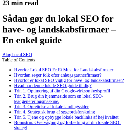
23
min read
Sådan gør du lokal SEO for
have- og landskabsfirmaer –
En enkel guide
Blog
Local SEO
Table of Contents
Hvorfor Lokal SEO Er Et Must for Landskabsfirmaer
Hvordan søger folk efter anlægsgartnerfirmaer?
Hvorfor er lokal SEO vigtig for have- og landskabsfirmaer?
Hvad har denne lokale SEO-guide til dig?
Trin 1. Optimering af din Google-virksomhedsprofil
Trin 2. Brug din hjemmeside som en lokal SEO-
leadgenereringsmaskine.
Trin 3. Oprettelse af lokale landingssider
Trin 4. Strategisk brug af søgeordsforskning
Trin 5. Tjene og opbygge lokale backlinks af høj kvalitet
Bonustrin: Overvågning og forbedring af din lokale SEO-
strategi