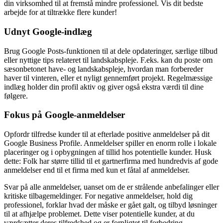
din virksomhed til at fremstå mindre professionel. Vis dit bedste
arbejde for at tiltrække flere kunder!
Udnyt Google-indlæg
Brug Google Posts-funktionen til at dele opdateringer, særlige tilbud
eller nyttige tips relateret til landskabspleje. F.eks. kan du poste om
sæsonbetonet have- og landskabspleje, hvordan man forbereder
haver til vinteren, eller et nyligt gennemført projekt. Regelmæssige
indlæg holder din profil aktiv og giver også ekstra værdi til dine
følgere.
Fokus på Google-anmeldelser
Opfordr tilfredse kunder til at efterlade positive anmeldelser på dit
Google Business Profile. Anmeldelser spiller en enorm rolle i lokale
placeringer og i opbygningen af tillid hos potentielle kunder. Husk
dette: Folk har større tillid til et gartnerfirma med hundredvis af gode
anmeldelser end til et firma med kun et fåtal af anmeldelser.
Svar på alle anmeldelser, uanset om de er strålende anbefalinger eller
kritiske tilbagemeldinger. For negative anmeldelser, hold dig
professionel, forklar hvad der måske er gået galt, og tilbyd løsninger
til at afhjælpe problemet. Dette viser potentielle kunder, at du
værdsætter deres tilfredshed og er forpligtet til forbedring.