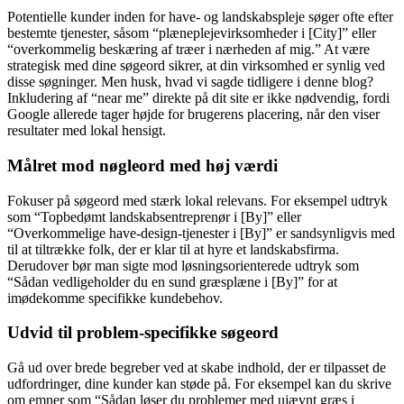
Potentielle kunder inden for have- og landskabspleje søger ofte efter
bestemte tjenester, såsom “plæneplejevirksomheder i [City]” eller
“overkommelig beskæring af træer i nærheden af mig.” At være
strategisk med dine søgeord sikrer, at din virksomhed er synlig ved
disse søgninger. Men husk, hvad vi sagde tidligere i denne blog?
Inkludering af “near me” direkte på dit site er ikke nødvendig, fordi
Google allerede tager højde for brugerens placering, når den viser
resultater med lokal hensigt.
Målret mod nøgleord med høj værdi
Fokuser på søgeord med stærk lokal relevans. For eksempel udtryk
som “Topbedømt landskabsentreprenør i [By]” eller
“Overkommelige have-design-tjenester i [By]” er sandsynligvis med
til at tiltrække folk, der er klar til at hyre et landskabsfirma.
Derudover bør man sigte mod løsningsorienterede udtryk som
“Sådan vedligeholder du en sund græsplæne i [By]” for at
imødekomme specifikke kundebehov.
Udvid til problem-specifikke søgeord
Gå ud over brede begreber ved at skabe indhold, der er tilpasset de
udfordringer, dine kunder kan støde på. For eksempel kan du skrive
om emner som “Sådan løser du problemer med ujævnt græs i