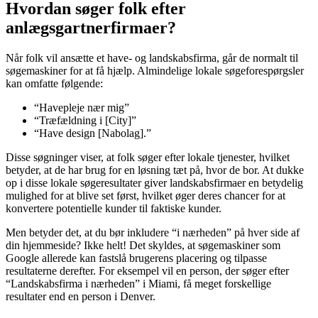
Hvordan søger folk efter
anlægsgartnerfirmaer?
Når folk vil ansætte et have- og landskabsfirma, går de normalt til
søgemaskiner for at få hjælp. Almindelige lokale søgeforespørgsler
kan omfatte følgende:
“Havepleje nær mig”
“Træfældning i [City]”
“Have design [Nabolag].”
Disse søgninger viser, at folk søger efter lokale tjenester, hvilket
betyder, at de har brug for en løsning tæt på, hvor de bor. At dukke
op i disse lokale søgeresultater giver landskabsfirmaer en betydelig
mulighed for at blive set først, hvilket øger deres chancer for at
konvertere potentielle kunder til faktiske kunder.
Men betyder det, at du bør inkludere “i nærheden” på hver side af
din hjemmeside? Ikke helt! Det skyldes, at søgemaskiner som
Google allerede kan fastslå brugerens placering og tilpasse
resultaterne derefter. For eksempel vil en person, der søger efter
“Landskabsfirma i nærheden” i Miami, få meget forskellige
resultater end en person i Denver.