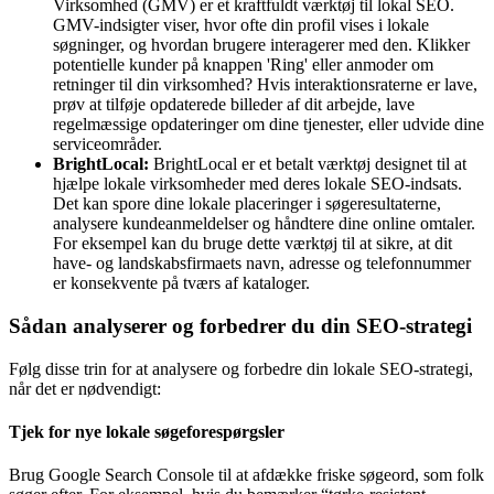
Virksomhed (GMV) er et kraftfuldt værktøj til lokal SEO.
GMV-indsigter viser, hvor ofte din profil vises i lokale
søgninger, og hvordan brugere interagerer med den. Klikker
potentielle kunder på knappen 'Ring' eller anmoder om
retninger til din virksomhed? Hvis interaktionsraterne er lave,
prøv at tilføje opdaterede billeder af dit arbejde, lave
regelmæssige opdateringer om dine tjenester, eller udvide dine
serviceområder.
BrightLocal:
BrightLocal er et betalt værktøj designet til at
hjælpe lokale virksomheder med deres lokale SEO-indsats.
Det kan spore dine lokale placeringer i søgeresultaterne,
analysere kundeanmeldelser og håndtere dine online omtaler.
For eksempel kan du bruge dette værktøj til at sikre, at dit
have- og landskabsfirmaets navn, adresse og telefonnummer
er konsekvente på tværs af kataloger.
Sådan analyserer og forbedrer du din SEO-strategi
Følg disse trin for at analysere og forbedre din lokale SEO-strategi,
når det er nødvendigt:
Tjek for nye lokale søgeforespørgsler
Brug Google Search Console til at afdække friske søgeord, som folk