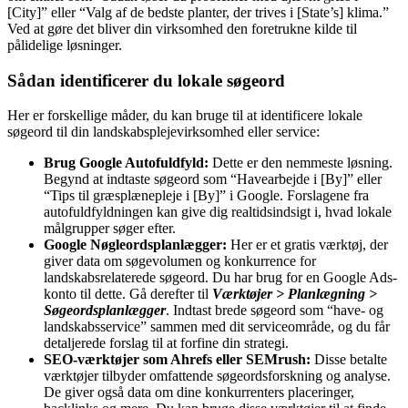
[City]” eller “Valg af de bedste planter, der trives i [State’s] klima.”
Ved at gøre det bliver din virksomhed den foretrukne kilde til
pålidelige løsninger.
Sådan identificerer du lokale søgeord
Her er forskellige måder, du kan bruge til at identificere lokale
søgeord til din landskabsplejevirksomhed eller service:
Brug Google Autofuldfyld:
Dette er den nemmeste løsning.
Begynd at indtaste søgeord som “Havearbejde i [By]” eller
“Tips til græsplænepleje i [By]” i Google. Forslagene fra
autofuldfyldningen kan give dig realtidsindsigt i, hvad lokale
målgrupper søger efter.
Google Nøgleordsplanlægger:
Her er et gratis værktøj, der
giver data om søgevolumen og konkurrence for
landskabsrelaterede søgeord. Du har brug for en Google Ads-
konto til dette. Gå derefter til
Værktøjer > Planlægning >
Søgeordsplanlægger
. Indtast brede søgeord som “have- og
landskabsservice” sammen med dit serviceområde, og du får
detaljerede forslag til at forfine din strategi.
SEO-værktøjer som Ahrefs eller SEMrush:
Disse betalte
værktøjer tilbyder omfattende søgeordsforskning og analyse.
De giver også data om dine konkurrenters placeringer,