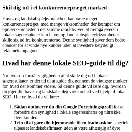
Skil dig ud i et konkurrencepræget marked
Have- og landskabspleje-branchen kan være meget
konkurrencepræget, med mange virksomheder, der kæmper om
opmærksomheden i det samme område. Ved at fremgå øverst i
lokale søgeresultater kan have- og landskabsplejevirksomheder
skille sig ud fra konkurrenterne. Denne synlighed giver dem bedre
chancer for at vinde nye kunder uden at investere betydeligt i
reklamekampagner.
Hvad har denne lokale SEO-guide til dig?
Nu hvor du forstår vigtigheden af at skille dig ud i lokale
søgeresultater, er det tid til at guide dig gennem de vigtigste punkter
for, hvad der kommer videre. Så denne guide vil lære dig, hvordan
du øger din have- og landskabsplejevirksomhed ved hjælp af lokal
SEO. Her er, hvad du vil lære:
Sådan optimerer du din Google Forretningsprofil
for at
forbedre din synlighed i lokale søgeresultater og tiltrække
flere kunder.
Trin til at gøre din hjemmeside til en leadmaskine
, specielt
tilpasset landskabsfirmaer, uden at være afhængig af dyre