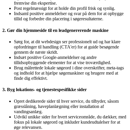
fremvise din ekspertise.
Post regelmæssigt for at holde din profil frisk og synlig.
Indsaml positive anmeldelser og svar på dem for at opbygge
tillid og forbedre din placering i søgeresultaterne.
2. Gør din hjemmeside til en leadgenererende maskine
Sørg for, at dit webdesign ser professionelt ud og har klare
opfordringer til handling (CTA'er) for at guide besøgende
gennem de næste skridt.
Indsæt positive Google-anmeldelser og andre
tillidsopbyggende elementer for at vise troværdighed.
Brug målrettede lokale søgeord i dine overskrifter, meta-tags
og indhold for at hjælpe søgemaskiner og brugere med at
finde dig effektivt.
3. Byg lokations- og tjenestespesifikke sider
Opret dedikerede sider til hver service, du tilbyder, såsom
græsslåning, haveplanlægning eller installation af
vandingsanlæg.
Udvikl unikke sider for hvert serviceområde, du dækker, med
fokus på lokale søgeord og inkluder kundeudtalelser for at
øge relevansen.