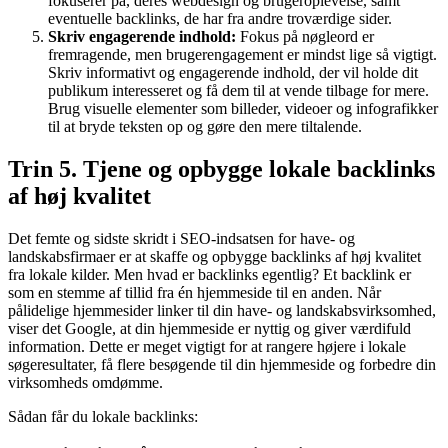
fokuserer på, deres webdesign og brugeroplevelse, samt
eventuelle backlinks, de har fra andre troværdige sider.
Skriv engagerende indhold:
Fokus på nøgleord er
fremragende, men brugerengagement er mindst lige så vigtigt.
Skriv informativt og engagerende indhold, der vil holde dit
publikum interesseret og få dem til at vende tilbage for mere.
Brug visuelle elementer som billeder, videoer og infografikker
til at bryde teksten op og gøre den mere tiltalende.
Trin 5. Tjene og opbygge lokale backlinks
af høj kvalitet
Det femte og sidste skridt i SEO-indsatsen for have- og
landskabsfirmaer er at skaffe og opbygge backlinks af høj kvalitet
fra lokale kilder. Men hvad er backlinks egentlig? Et backlink er
som en stemme af tillid fra én hjemmeside til en anden. Når
pålidelige hjemmesider linker til din have- og landskabsvirksomhed,
viser det Google, at din hjemmeside er nyttig og giver værdifuld
information. Dette er meget vigtigt for at rangere højere i lokale
søgeresultater, få flere besøgende til din hjemmeside og forbedre din
virksomheds omdømme.
Sådan får du lokale backlinks: