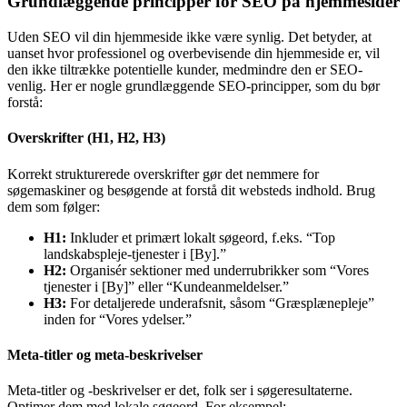
Grundlæggende principper for SEO på hjemmesider
Uden SEO vil din hjemmeside ikke være synlig. Det betyder, at
uanset hvor professionel og overbevisende din hjemmeside er, vil
den ikke tiltrække potentielle kunder, medmindre den er SEO-
venlig. Her er nogle grundlæggende SEO-principper, som du bør
forstå:
Overskrifter (H1, H2, H3)
Korrekt strukturerede overskrifter gør det nemmere for
søgemaskiner og besøgende at forstå dit websteds indhold. Brug
dem som følger:
H1:
Inkluder et primært lokalt søgeord, f.eks. “Top
landskabspleje-tjenester i [By].”
H2:
Organisér sektioner med underrubrikker som “Vores
tjenester i [By]” eller “Kundeanmeldelser.”
H3:
For detaljerede underafsnit, såsom “Græsplænepleje”
inden for “Vores ydelser.”
Meta-titler og meta-beskrivelser
Meta-titler og -beskrivelser er det, folk ser i søgeresultaterne.
Optimer dem med lokale søgeord. For eksempel: