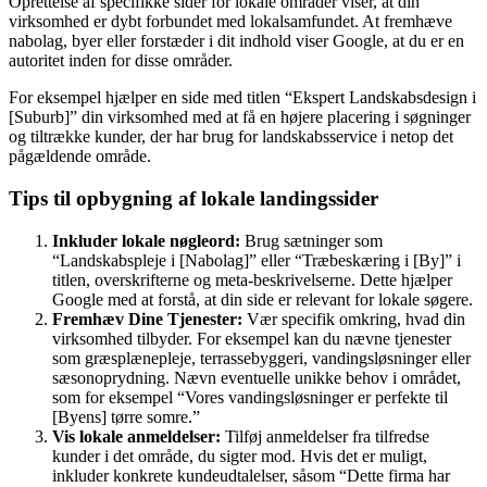
Oprettelse af specifikke sider for lokale områder viser, at din
virksomhed er dybt forbundet med lokalsamfundet. At fremhæve
nabolag, byer eller forstæder i dit indhold viser Google, at du er en
autoritet inden for disse områder.
For eksempel hjælper en side med titlen “Ekspert Landskabsdesign i
[Suburb]” din virksomhed med at få en højere placering i søgninger
og tiltrække kunder, der har brug for landskabsservice i netop det
pågældende område.
Tips til opbygning af lokale landingssider
Inkluder lokale nøgleord:
Brug sætninger som
“Landskabspleje i [Nabolag]” eller “Træbeskæring i [By]” i
titlen, overskrifterne og meta-beskrivelserne. Dette hjælper
Google med at forstå, at din side er relevant for lokale søgere.
Fremhæv Dine Tjenester:
Vær specifik omkring, hvad din
virksomhed tilbyder. For eksempel kan du nævne tjenester
som græsplænepleje, terrassebyggeri, vandingsløsninger eller
sæsonoprydning. Nævn eventuelle unikke behov i området,
som for eksempel “Vores vandingsløsninger er perfekte til
[Byens] tørre somre.”
Vis lokale anmeldelser:
Tilføj anmeldelser fra tilfredse
kunder i det område, du sigter mod. Hvis det er muligt,
inkluder konkrete kundeudtalelser, såsom “Dette firma har