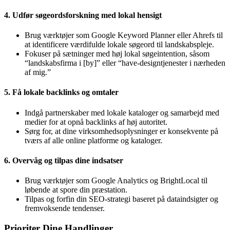
4. Udfør søgeordsforskning med lokal hensigt
Brug værktøjer som Google Keyword Planner eller Ahrefs til
at identificere værdifulde lokale søgeord til landskabspleje.
Fokuser på sætninger med høj lokal søgeintention, såsom
“landskabsfirma i [by]” eller “have-designtjenester i nærheden
af mig.”
5. Få lokale backlinks og omtaler
Indgå partnerskaber med lokale kataloger og samarbejd med
medier for at opnå backlinks af høj autoritet.
Sørg for, at dine virksomhedsoplysninger er konsekvente på
tværs af alle online platforme og kataloger.
6. Overvåg og tilpas dine indsatser
Brug værktøjer som Google Analytics og BrightLocal til
løbende at spore din præstation.
Tilpas og forfin din SEO-strategi baseret på dataindsigter og
fremvoksende tendenser.
Prioriter Dine Handlinger