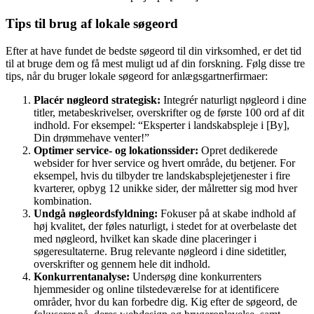
Tips til brug af lokale søgeord
Efter at have fundet de bedste søgeord til din virksomhed, er det tid
til at bruge dem og få mest muligt ud af din forskning. Følg disse tre
tips, når du bruger lokale søgeord for anlægsgartnerfirmaer:
Placér nøgleord strategisk:
Integrér naturligt nøgleord i dine
titler, metabeskrivelser, overskrifter og de første 100 ord af dit
indhold. For eksempel: “Eksperter i landskabspleje i [By],
Din drømmehave venter!”
Optimer service- og lokationssider:
Opret dedikerede
websider for hver service og hvert område, du betjener. For
eksempel, hvis du tilbyder tre landskabsplejetjenester i fire
kvarterer, opbyg 12 unikke sider, der målretter sig mod hver
kombination.
Undgå nøgleordsfyldning:
Fokuser på at skabe indhold af
høj kvalitet, der føles naturligt, i stedet for at overbelaste det
med nøgleord, hvilket kan skade dine placeringer i
søgeresultaterne. Brug relevante nøgleord i dine sidetitler,
overskrifter og gennem hele dit indhold.
Konkurrentanalyse:
Undersøg dine konkurrenters
hjemmesider og online tilstedeværelse for at identificere
områder, hvor du kan forbedre dig. Kig efter de søgeord, de