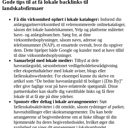
Gode tips til at få lokale backlinks til
landskabsfirmaer
Få din virksomhed opført i lokale kataloger:
Indsend din
anlægsgartnervirksomhed til velrenommerede onlinekataloger,
såsom det lokale handelskammer, Yelp og platforme målrettet
have- og anlægsbranchen. Sørg for, at dine
virksomhedsoplysninger, såsom navn, adresse og
telefonnummer (NAP), er ensartede overalt, hvor du opgiver
dem. Dette hjælper både Google og kunder med at have tillid
til dine virksomhedsoplysninger.
Samarbejd med lokale medier:
Tilbyd at dele
haveanlægsråd, sæsonbetonet vedligeholdelsesrådgivning
eller ekspertudtalelser med lokale aviser, blogs eller
fællesskabswebsteder. For eksempel kunne du skrive en
artikel som “De bedste haveanlægsråd til boliger i [Din By]”
eller give faglige svar på have-relaterede spørgsmål. Disse
partnerskaber kan skaffe dig værdifulde links og få flere
lokale til at få øje på dine ydelser.
Sponsér eller deltag i lokale arrangementer:
Støt
fællesskabsaktiviteter i dit område, såsom rydninger af parker,
haveudstillinger eller skolearrangementer. Du kan bede
arrangørerne af begivenhederne om at linke tilbage til din
hjemmeside fra deres begivenhedssider, hvilket øger din
synlighed og viser dit engagement i lokalsamfundet.