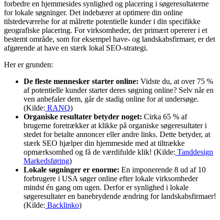
forbedre en hjemmesides synlighed og placering i søgeresultaterne
for lokale søgninger. Det indebærer at optimere din online
tilstedeværelse for at målrette potentielle kunder i din specifikke
geografiske placering. For virksomheder, der primært opererer i et
bestemt område, som for eksempel have- og landskabsfirmaer, er det
afgørende at have en stærk lokal SEO-strategi.
Her er grunden:
De fleste mennesker starter online:
Vidste du, at over 75 %
af potentielle kunder starter deres søgning online? Selv når en
ven anbefaler dem, går de stadig online for at undersøge.
(Kilde:
RANQ
)
Organiske resultater betyder noget:
Cirka 65 % af
brugerne foretrækker at klikke på organiske søgeresultater i
stedet for betalte annoncer eller andre links. Dette betyder, at
stærk SEO hjælper din hjemmeside med at tiltrække
opmærksomhed og få de værdifulde klik! (Kilde:
Tanddesign
Markedsføring
)
Lokale søgninger er enorme:
En imponerende 8 ud af 10
forbrugere i USA søger online efter lokale virksomheder
mindst én gang om ugen. Derfor er synlighed i lokale
søgeresultater en banebrydende ændring for landskabsfirmaer!
(Kilde:
Backlinko
)