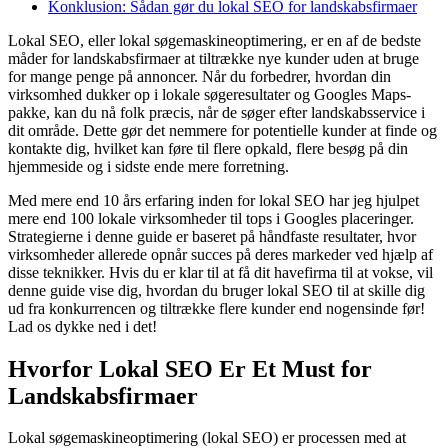
Konklusion: Sådan gør du lokal SEO for landskabsfirmaer
Lokal SEO, eller lokal søgemaskineoptimering, er en af de bedste
måder for landskabsfirmaer at tiltrække nye kunder uden at bruge
for mange penge på annoncer. Når du forbedrer, hvordan din
virksomhed dukker op i lokale søgeresultater og Googles Maps-
pakke, kan du nå folk præcis, når de søger efter landskabsservice i
dit område. Dette gør det nemmere for potentielle kunder at finde og
kontakte dig, hvilket kan føre til flere opkald, flere besøg på din
hjemmeside og i sidste ende mere forretning.
Med mere end 10 års erfaring inden for lokal SEO har jeg hjulpet
mere end 100 lokale virksomheder til tops i Googles placeringer.
Strategierne i denne guide er baseret på håndfaste resultater, hvor
virksomheder allerede opnår succes på deres markeder ved hjælp af
disse teknikker. Hvis du er klar til at få dit havefirma til at vokse, vil
denne guide vise dig, hvordan du bruger lokal SEO til at skille dig
ud fra konkurrencen og tiltrække flere kunder end nogensinde før!
Lad os dykke ned i det!
Hvorfor Lokal SEO Er Et Must for
Landskabsfirmaer
Lokal søgemaskineoptimering (lokal SEO) er processen med at