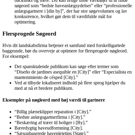
backlinks og mere. Du kan bruge disse værktøjer til at finde
søgeord som “bedste haveanlægsydelser” eller “professionelle
anlægsgartnere i [din by]”, der har stor søgevolumen og lav
konkurrence, hvilket gør dem til værdifulde mål for
optimering.
Flersprogede Søgeord
Hvis dit landskabsfirma betjener et samfund med forskelligartede
baggrunde, bør du overveje at optimere for flersprogede nøgleord.
For eksempel:
Det spansktalende publikum kan søge efter termer som
“Diseño de jardines asequible en [City]” eller “Especialista en
mantenimiento de césped [City].”
Ved at tilbyde lokaliseret indhold på flere sprog hjælper du
med at nå et bredere publikum.
Eksempler på nøgleord med høj værdi til gartnere
“Billig plæneklipper reparation i [City].”
“Bedste anlægsgartnerfirma i [City].”
“Beskæring af træer til boliger i [By].”
Bæredygtig haveudformning [City].
“Sæsonbaserede haveplejetips [State].”