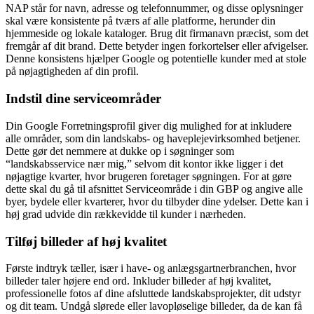
NAP står for navn, adresse og telefonnummer, og disse oplysninger
skal være konsistente på tværs af alle platforme, herunder din
hjemmeside og lokale kataloger. Brug dit firmanavn præcist, som det
fremgår af dit brand. Dette betyder ingen forkortelser eller afvigelser.
Denne konsistens hjælper Google og potentielle kunder med at stole
på nøjagtigheden af din profil.
Indstil dine serviceområder
Din Google Forretningsprofil giver dig mulighed for at inkludere
alle områder, som din landskabs- og haveplejevirksomhed betjener.
Dette gør det nemmere at dukke op i søgninger som
“landskabsservice nær mig,” selvom dit kontor ikke ligger i det
nøjagtige kvarter, hvor brugeren foretager søgningen. For at gøre
dette skal du gå til afsnittet Serviceområde i din GBP og angive alle
byer, bydele eller kvarterer, hvor du tilbyder dine ydelser. Dette kan i
høj grad udvide din rækkevidde til kunder i nærheden.
Tilføj billeder af høj kvalitet
Første indtryk tæller, især i have- og anlægsgartnerbranchen, hvor
billeder taler højere end ord. Inkluder billeder af høj kvalitet,
professionelle fotos af dine afsluttede landskabsprojekter, dit udstyr
og dit team. Undgå slørede eller lavopløselige billeder, da de kan få