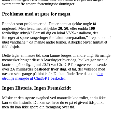
svært at træffe smarte forretningsbeslutninger.
Problemet med at gøre for meget
Et andet stort problem er tid. Det er nemt at tjekke nogle få
nøgleord. Men hvad med at tjekke
20
,
50
, eller endda
100
forskellige udtryk? Forestil dig en lokal VVS-installatør, der
forsøger at spore rangeringer for “akut rørreparation,” “reparation af
utæt vandhane,” og mange andre termer. Arbejdet bliver hurtigt et
fuldtidsjob.
Dette tager en masse tid, som kunne bruges til andre ting. Så mange
mennesker bruger disse AI-værktøjer hver dag, hvilket gør manuel
kontrol upålidelig. I juni 2025 var ChatGPT-brugere ved at sende
over
2,6 milliarder beskeder hver dag
, et tal, der voksede med
næsten seks gange på blot ét år. Du kan finde flere data om
den
utrolige mængde af ChatGPT-beskeder
.
Ingen Historie, Ingen Fremskridt
Måske er den største svaghed ved manuelle kontroller, at du ikke
kan se din historik. Du kan se, hvor du er på et givent tidspunkt,
men du kan ikke spore din fremgang over tid.