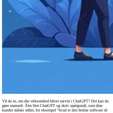
Vil du se, om din virksomhed bliver nævnt i ChatGPT? Det kan du
gøre manuelt. Åbn blot ChatGPT og skriv spørgsmål, som dine
kunder måske stiller, for eksempel “hvad er den bedste software til