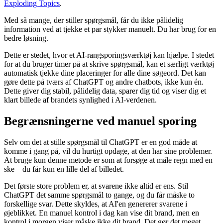
Exploding Topics
.
Med så mange, der stiller spørgsmål, får du ikke pålidelig
information ved at tjekke et par stykker manuelt. Du har brug for en
bedre løsning.
Dette er stedet, hvor et AI-rangsporingsværktøj kan hjælpe. I stedet
for at du bruger timer på at skrive spørgsmål, kan et særligt værktøj
automatisk tjekke dine placeringer for alle dine søgeord. Det kan
gøre dette på tværs af ChatGPT og andre chatbots, ikke kun én.
Dette giver dig stabil, pålidelig data, sparer dig tid og viser dig et
klart billede af brandets synlighed i AI-verdenen.
Begrænsningerne ved manuel sporing
Selv om det at stille spørgsmål til ChatGPT er en god måde at
komme i gang på, vil du hurtigt opdage, at den har sine problemer.
At bruge kun denne metode er som at forsøge at måle regn med en
ske – du får kun en lille del af billedet.
Det første store problem er, at svarene ikke altid er ens. Stil
ChatGPT det samme spørgsmål to gange, og du får måske to
forskellige svar. Dette skyldes, at AI'en genererer svarene i
øjeblikket. En manuel kontrol i dag kan vise dit brand, men en
kontrol i morgen viser måske ikke dit brand. Det gør det meget