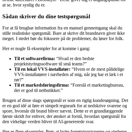
at se, hvor synlig du er.
Sådan skriver du dine testspørgsmål
For at få brugbar information fra en manuel gennemgang skal du
stille realistiske spørgsmål. Bare at skrive dit brandnavn giver ikke
meget. I stedet bør du fokusere på de problemer, du løser for folk.
Her er nogle få eksempler for at komme i gang:
Til et softwarefirma:
“Hvad er den bedste
projektstyringssoftware til små teams?”
Til en lokal VVS-installatør:
“Hvem er de mest pålidelige
VVS-installatører i nærheden af mig, når jeg har et læk i et
rør?”
Til et markedsføringsfirma:
“Foreslå et marketingbureau,
der er god til netbutikker.”
Brugen af disse slags spørgsmål er som en rigtig kundesøgning. Det
er en god idé at føre et simpelt regneark for at nedskrive svarene og
spore, hvornår dit brand bliver nævnt. Dette er et grundlæggende
første skridt for enhver, der ønsker at forstå, hvordan spørgsmål fra
den virkelige verden bliver til AI-genererede svar.
Her er flere eksempler. Prøv at bytte forretningstyperne og stederne