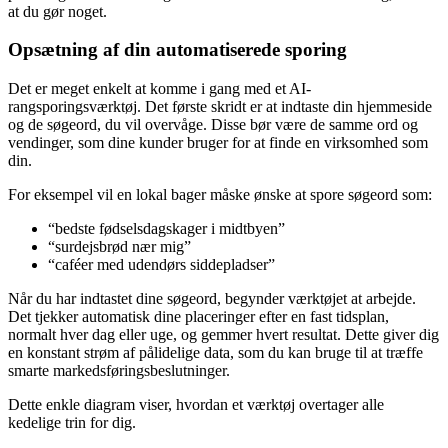
at du gør noget.
Opsætning af din automatiserede sporing
Det er meget enkelt at komme i gang med et AI-
rangsporingsværktøj. Det første skridt er at indtaste din hjemmeside
og de søgeord, du vil overvåge. Disse bør være de samme ord og
vendinger, som dine kunder bruger for at finde en virksomhed som
din.
For eksempel vil en lokal bager måske ønske at spore søgeord som:
“bedste fødselsdagskager i midtbyen”
“surdejsbrød nær mig”
“caféer med udendørs siddepladser”
Når du har indtastet dine søgeord, begynder værktøjet at arbejde.
Det tjekker automatisk dine placeringer efter en fast tidsplan,
normalt hver dag eller uge, og gemmer hvert resultat. Dette giver dig
en konstant strøm af pålidelige data, som du kan bruge til at træffe
smarte markedsføringsbeslutninger.
Dette enkle diagram viser, hvordan et værktøj overtager alle
kedelige trin for dig.