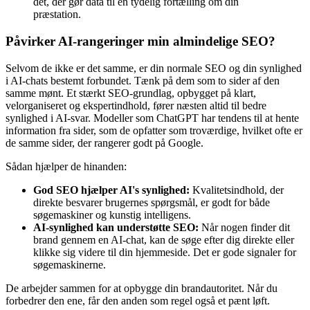
det, der gør data til en tydelig fortælling om din
præstation.
Påvirker AI-rangeringer min almindelige SEO?
Selvom de ikke er det samme, er din normale SEO og din synlighed
i AI-chats bestemt forbundet. Tænk på dem som to sider af den
samme mønt. Et stærkt SEO-grundlag, opbygget på klart,
velorganiseret og ekspertindhold, fører næsten altid til bedre
synlighed i AI-svar. Modeller som ChatGPT har tendens til at hente
information fra sider, som de opfatter som troværdige, hvilket ofte er
de samme sider, der rangerer godt på Google.
Sådan hjælper de hinanden:
God SEO hjælper AI's synlighed:
Kvalitetsindhold, der
direkte besvarer brugernes spørgsmål, er godt for både
søgemaskiner og kunstig intelligens.
AI-synlighed kan understøtte SEO:
Når nogen finder dit
brand gennem en AI-chat, kan de søge efter dig direkte eller
klikke sig videre til din hjemmeside. Det er gode signaler for
søgemaskinerne.
De arbejder sammen for at opbygge din brandautoritet. Når du
forbedrer den ene, får den anden som regel også et pænt løft.