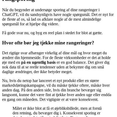
Når du begynder at undersøge sporing af dine rangeringer i
ChatGPT, vil du sandsynligvis have nogle spørgsmål. Det er nyt for
de fleste af os, så lad os afklare nogle af de mest almindelige
spørgsmål for at hjælpe dig videre.
Få gode svar nu, og byg en reel plan i stedet for blot at gætte.
Hvor ofte bør jeg tjekke mine rangeringer?
Det rigtige svar afhænger virkelig af dine mål og hvor meget du
ændrer din hjemmeside. For de fleste virksomheder er det at holde
øje med en
på en ugentlig basis
er en god balance. Det giver dig
nok data til at se reelle tendenser uden at bekymre dig om små
daglige ændringer, der ikke betyder meget.
Nu, hvis du netop har lanceret et nyt produkt eller en større
markedsføringskampagne, vil du måske tjekke oftere, måske hver
anden dag. På den anden side, hvis din branche bevæger sig
langsomt, kunne det være fint at tjekke hver anden uge eller endda
en gang om måneden. Det vigtigste er at være konsekvent.
Målet er ikke blot at få et øjebliksbillede, men at forstå
den retning, du bevæger dig i. Konsekvent sporing er