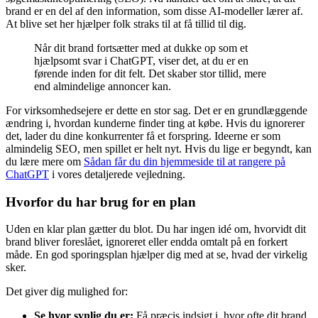
brand er en del af den information, som disse AI-modeller lærer af.
At blive set her hjælper folk straks til at få tillid til dig.
Når dit brand fortsætter med at dukke op som et
hjælpsomt svar i ChatGPT, viser det, at du er en
førende inden for dit felt. Det skaber stor tillid, mere
end almindelige annoncer kan.
For virksomhedsejere er dette en stor sag. Det er en grundlæggende
ændring i, hvordan kunderne finder ting at købe. Hvis du ignorerer
det, lader du dine konkurrenter få et forspring. Ideerne er som
almindelig SEO, men spillet er helt nyt. Hvis du lige er begyndt, kan
du lære mere om
Sådan får du din hjemmeside til at rangere på
ChatGPT
i vores detaljerede vejledning.
Hvorfor du har brug for en plan
Uden en klar plan gætter du blot. Du har ingen idé om, hvorvidt dit
brand bliver foreslået, ignoreret eller endda omtalt på en forkert
måde. En god sporingsplan hjælper dig med at se, hvad der virkelig
sker.
Det giver dig mulighed for:
Se hvor synlig du er:
Få præcis indsigt i, hvor ofte dit brand