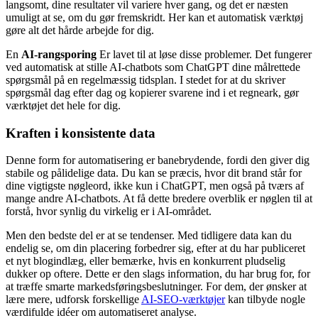
langsomt, dine resultater vil variere hver gang, og det er næsten
umuligt at se, om du gør fremskridt. Her kan et automatisk værktøj
gøre alt det hårde arbejde for dig.
En
AI-rangsporing
Er lavet til at løse disse problemer. Det fungerer
ved automatisk at stille AI-chatbots som ChatGPT dine målrettede
spørgsmål på en regelmæssig tidsplan. I stedet for at du skriver
spørgsmål dag efter dag og kopierer svarene ind i et regneark, gør
værktøjet det hele for dig.
Kraften i konsistente data
Denne form for automatisering er banebrydende, fordi den giver dig
stabile og pålidelige data. Du kan se præcis, hvor dit brand står for
dine vigtigste nøgleord, ikke kun i ChatGPT, men også på tværs af
mange andre AI-chatbots. At få dette bredere overblik er nøglen til at
forstå, hvor synlig du virkelig er i AI-området.
Men den bedste del er at se tendenser. Med tidligere data kan du
endelig se, om din placering forbedrer sig, efter at du har publiceret
et nyt blogindlæg, eller bemærke, hvis en konkurrent pludselig
dukker op oftere. Dette er den slags information, du har brug for, for
at træffe smarte markedsføringsbeslutninger. For dem, der ønsker at
lære mere, udforsk forskellige
AI-SEO-værktøjer
kan tilbyde nogle
værdifulde idéer om automatiseret analyse.