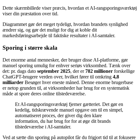
Dette skærmbillede viser præcis, hvordan et AI-rangsporingsværktøj
viser din præstation over tid.
Diagrammet gør det meget tydeligt, hvordan brandets synlighed
ændrer sig, og gør det muligt for dig at koble dit
markedsføringsarbejde til faktiske resultater i AI-samtaler.
Sporing i større skala
Det enorme antal mennesker, der bruger disse AI-platforme, gør
manuel sporing umulig for enhver seriøs virksomhed. Tænk over
det: pr. dags dato
september 2025
, der er
782 millioner
forskellige
ChatGPT-brugere verden over, hvilket fører til omkring
4,8
milliarder
Besøger hver eneste måned. Denne enorme brugerbase
er netop grunden til, at virksomheder har brug for en systematisk
måde at spore deres online tilstedeværelse.
Et AI-rangsporingsværktøj fjerner gætteriet. Det gør en
kedelig, tidskrævende manuel opgave om til en simpel,
automatiseret proces, der giver dig den klare
information, du har brug for for at øge dit brands
tilstedeværelse i AI-samtaler.
Ved at sætte din sporing på autopilot får du frigjort tid til at fokusere