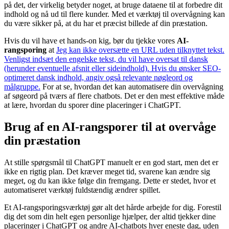
på det, der virkelig betyder noget, at bruge dataene til at forbedre dit
indhold og nå ud til flere kunder. Med et værktøj til overvågning kan
du være sikker på, at du har et præcist billede af din præstation.
Hvis du vil have et hands-on kig, bør du tjekke vores
AI-
rangsporing
at
Jeg kan ikke oversætte en URL uden tilknyttet tekst.
Venligst indsæt den engelske tekst, du vil have oversat til dansk
(herunder eventuelle afsnit eller sideindhold). Hvis du ønsker SEO-
optimeret dansk indhold, angiv også relevante nøgleord og
målgruppe.
For at se, hvordan det kan automatisere din overvågning
af søgeord på tværs af flere chatbots. Det er den mest effektive måde
at lære, hvordan du sporer dine placeringer i ChatGPT.
Brug af en AI-rangsporer til at overvåge
din præstation
At stille spørgsmål til ChatGPT manuelt er en god start, men det er
ikke en rigtig plan. Det kræver meget tid, svarene kan ændre sig
meget, og du kan ikke følge din fremgang. Dette er stedet, hvor et
automatiseret værktøj fuldstændig ændrer spillet.
Et AI-rangsporingsværktøj gør alt det hårde arbejde for dig. Forestil
dig det som din helt egen personlige hjælper, der altid tjekker dine
placeringer i ChatGPT og andre AI-chatbots hver eneste dag, uden