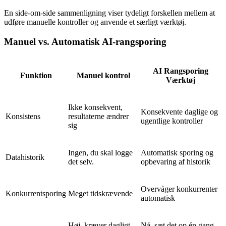
En side-om-side sammenligning viser tydeligt forskellen mellem at
udføre manuelle kontroller og anvende et særligt værktøj.
Manuel vs. Automatisk AI-rangsporing
AI Rangsporing
Funktion
Manuel kontrol
Værktøj
Ikke konsekvent,
Konsekvente daglige og
Konsistens
resultaterne ændrer
ugentlige kontroller
sig
Ingen, du skal logge
Automatisk sporing og
Datahistorik
det selv.
opbevaring af historik
Overvåger konkurrenter
Konkurrentsporing
Meget tidskrævende
automatisk
Høj, kræver dagligt
Nå, sæt det op én gang,