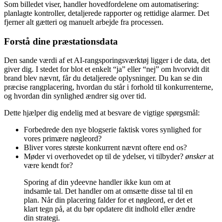
Som billedet viser, handler hovedfordelene om automatisering:
planlagte kontroller, detaljerede rapporter og rettidige alarmer. Det
fjerner alt gætteri og manuelt arbejde fra processen.
Forstå dine præstationsdata
Den sande værdi af et AI-rangsporingsværktøj ligger i de data, det
giver dig. I stedet for blot et enkelt “ja” eller “nej” om hvorvidt dit
brand blev nævnt, får du detaljerede oplysninger. Du kan se din
præcise rangplacering, hvordan du står i forhold til konkurrenterne,
og hvordan din synlighed ændrer sig over tid.
Dette hjælper dig endelig med at besvare de vigtige spørgsmål:
Forbedrede den nye blogserie faktisk vores synlighed for
vores primære nøgleord?
Bliver vores største konkurrent nævnt oftere end os?
Møder vi overhovedet op til de ydelser, vi tilbyder?
ønsker
at
være kendt for?
Sporing af din ydeevne handler ikke kun om at
indsamle tal. Det handler om at omsætte disse tal til en
plan. Når din placering falder for et nøgleord, er det et
klart tegn på, at du bør opdatere dit indhold eller ændre
din strategi.