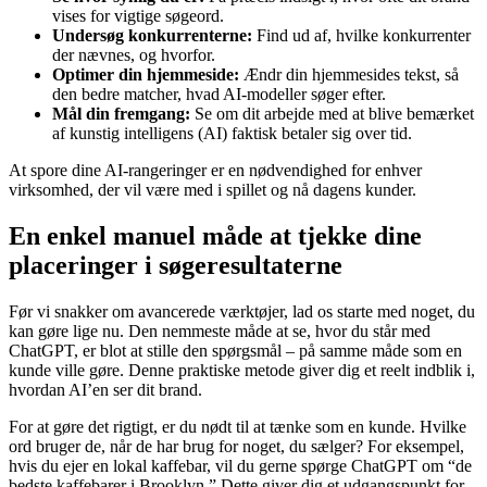
vises for vigtige søgeord.
Undersøg konkurrenterne:
Find ud af, hvilke konkurrenter
der nævnes, og hvorfor.
Optimer din hjemmeside:
Ændr din hjemmesides tekst, så
den bedre matcher, hvad AI-modeller søger efter.
Mål din fremgang:
Se om dit arbejde med at blive bemærket
af kunstig intelligens (AI) faktisk betaler sig over tid.
At spore dine AI-rangeringer er en nødvendighed for enhver
virksomhed, der vil være med i spillet og nå dagens kunder.
En enkel manuel måde at tjekke dine
placeringer i søgeresultaterne
Før vi snakker om avancerede værktøjer, lad os starte med noget, du
kan gøre lige nu. Den nemmeste måde at se, hvor du står med
ChatGPT, er blot at stille den spørgsmål – på samme måde som en
kunde ville gøre. Denne praktiske metode giver dig et reelt indblik i,
hvordan AI’en ser dit brand.
For at gøre det rigtigt, er du nødt til at tænke som en kunde. Hvilke
ord bruger de, når de har brug for noget, du sælger? For eksempel,
hvis du ejer en lokal kaffebar, vil du gerne spørge ChatGPT om “de
bedste kaffebarer i Brooklyn.” Dette giver dig et udgangspunkt for