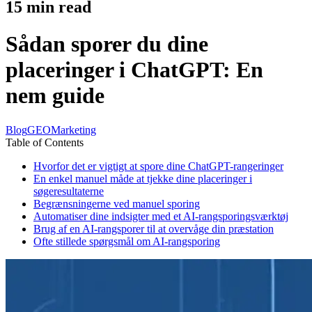
15
min read
Sådan sporer du dine
placeringer i ChatGPT: En
nem guide
Blog
GEO
Marketing
Table of Contents
Hvorfor det er vigtigt at spore dine ChatGPT-rangeringer
En enkel manuel måde at tjekke dine placeringer i
søgeresultaterne
Begrænsningerne ved manuel sporing
Automatiser dine indsigter med et AI-rangsporingsværktøj
Brug af en AI-rangsporer til at overvåge din præstation
Ofte stillede spørgsmål om AI-rangsporing