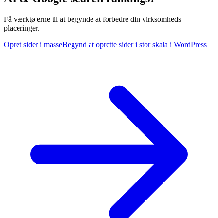
Få værktøjerne til at begynde at forbedre din virksomheds
placeringer.
Opret sider i masse
Begynd at oprette sider i stor skala i WordPress