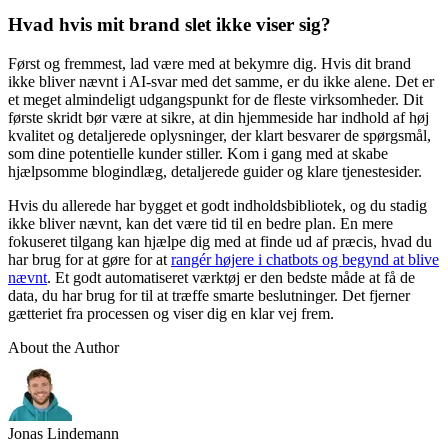
Hvad hvis mit brand slet ikke viser sig?
Først og fremmest, lad være med at bekymre dig. Hvis dit brand
ikke bliver nævnt i AI-svar med det samme, er du ikke alene. Det er
et meget almindeligt udgangspunkt for de fleste virksomheder. Dit
første skridt bør være at sikre, at din hjemmeside har indhold af høj
kvalitet og detaljerede oplysninger, der klart besvarer de spørgsmål,
som dine potentielle kunder stiller. Kom i gang med at skabe
hjælpsomme blogindlæg, detaljerede guider og klare tjenestesider.
Hvis du allerede har bygget et godt indholdsbibliotek, og du stadig
ikke bliver nævnt, kan det være tid til en bedre plan. En mere
fokuseret tilgang kan hjælpe dig med at finde ud af præcis, hvad du
har brug for at gøre for at
rangér højere i chatbots og begynd at blive
nævnt
. Et godt automatiseret værktøj er den bedste måde at få de
data, du har brug for til at træffe smarte beslutninger. Det fjerner
gætteriet fra processen og viser dig en klar vej frem.
About the Author
Jonas Lindemann