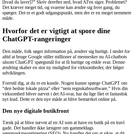
[hvad du laver]?” Skriv derefter ned, hvad AI'en siger. Problemet?
Det kræver meget tid, og svarene kan ændre sig hver gang, du
spørger. Det er et godt udgangspunkt, men der er en meget nemmere
måde.
Hvorfor det er vigtigt at spore dine
ChatGPT-rangeringer
Den måde, folk søger information på, ændrer sig hurtigt. I stedet for
altid at bruge Google stiller millioner af mennesker nu AI-chatbots
såsom ChatGPT spørgsmål for at få hurtige og enkle svar. Denne
ændring skaber en stor ny mulighed for virksomheder, der følger
udviklingen.
Forestil dig, at du er en kunde. Nogen kunne spørge ChatGPT om
“den bedste lokale pizza” eller “nem regnskabssoftware.” Hvis din
virksomhed bliver nævnt i det AI-svar, har du lige fået et fantastisk
nyt lead. Dette er den nye måde at blive bemærket online på.
Den nye digitale butikfront
Tænk på at blive nævnt af en AI som at have en butik på en travl
gade. Det handler ikke længere om gammeldags
søgemaskineoptimering (SEO). Nu handler det om at sikre, at dit