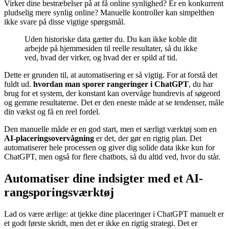
Virker dine bestræbelser på at få online synlighed? Er en konkurrent
pludselig mere synlig online? Manuelle kontroller kan simpelthen
ikke svare på disse vigtige spørgsmål.
Uden historiske data gætter du. Du kan ikke koble dit
arbejde på hjemmesiden til reelle resultater, så du ikke
ved, hvad der virker, og hvad der er spild af tid.
Dette er grunden til, at automatisering er så vigtig. For at forstå det
fuldt ud.
hvordan man sporer rangeringer i ChatGPT
, du har
brug for et system, der konstant kan overvåge hundrevis af søgeord
og gemme resultaterne. Det er den eneste måde at se tendenser, måle
din vækst og få en reel fordel.
Den manuelle måde er en god start, men et særligt værktøj som en
AI-placeringsovervågning
er det, der gør en rigtig plan. Det
automatiserer hele processen og giver dig solide data ikke kun for
ChatGPT, men også for flere chatbots, så du altid ved, hvor du står.
Automatiser dine indsigter med et AI-
rangsporingsværktøj
Lad os være ærlige: at tjekke dine placeringer i ChatGPT manuelt er
et godt første skridt, men det er ikke en rigtig strategi. Det er