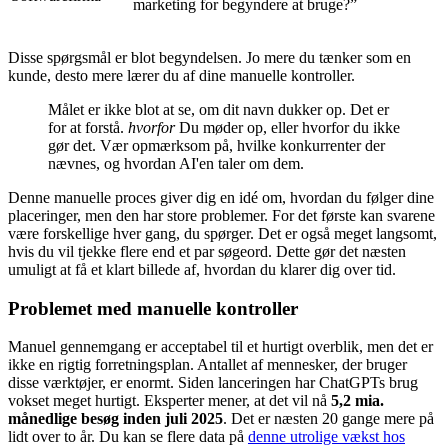
marketing for begyndere at bruge?”
Disse spørgsmål er blot begyndelsen. Jo mere du tænker som en
kunde, desto mere lærer du af dine manuelle kontroller.
Målet er ikke blot at se, om dit navn dukker op. Det er
for at forstå.
hvorfor
Du møder op, eller hvorfor du ikke
gør det. Vær opmærksom på, hvilke konkurrenter der
nævnes, og hvordan AI'en taler om dem.
Denne manuelle proces giver dig en idé om, hvordan du følger dine
placeringer, men den har store problemer. For det første kan svarene
være forskellige hver gang, du spørger. Det er også meget langsomt,
hvis du vil tjekke flere end et par søgeord. Dette gør det næsten
umuligt at få et klart billede af, hvordan du klarer dig over tid.
Problemet med manuelle kontroller
Manuel gennemgang er acceptabel til et hurtigt overblik, men det er
ikke en rigtig forretningsplan. Antallet af mennesker, der bruger
disse værktøjer, er enormt. Siden lanceringen har ChatGPTs brug
vokset meget hurtigt. Eksperter mener, at det vil nå
5,2 mia.
månedlige besøg inden juli 2025
. Det er næsten 20 gange mere på
lidt over to år. Du kan se flere data på
denne utrolige vækst hos