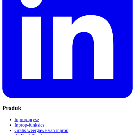
Produk
Inprop-pryse
Inprop-funksies
Gratis weergawe van inprop