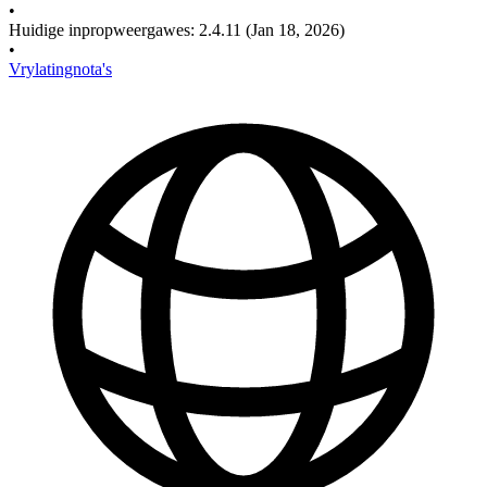
•
Huidige inpropweergawes
:
2.4.11
(Jan 18, 2026)
•
Vrylatingnota's