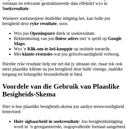
verstaan en relevante gestruktureerde data effektief wys in
Soekresultate
.
Wanneer soekmasjiene duidelike inligting het, kan hulle jou
besigheid deur
ryke resultate
, soos:
Wys jou
Openingsure
direk in soekresultate.
Beklemtoning van jou
fisiese adres
met 'n speld op
Google
Maps
.
Wys 'n
Klik-om-te-bel-knoppie
op mobiele toestelle.
Met
klante-resensies
wat jou geloofwaardigheid verhoog.
Hierdie ryke resultate help nie net dat jy uitstaan nie, maar lok ook
meer plaaslike kliënte na jou besigheid deur hulle vinnige, maklike
toegang tot belangrike besonderhede te bied.
Voordele van die Gebruik van Plaaslike
Besigheids-Skema
Hier is hoe plaaslike besigheids-skema jou aanlyn teenwoordigheid
beïnvloed:
Hoër sigbaarheid in soekresultate
: Jou besigheidsinligting
word in ’n georganiseerde, oogopvallende formaat aangebied.