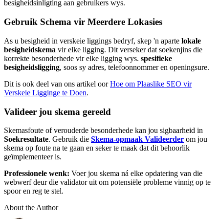
besigheidsinligting aan gebruikers wys.
Gebruik Schema vir Meerdere Lokasies
As u besigheid in verskeie liggings bedryf, skep 'n aparte
lokale
besigheidskema
vir elke ligging. Dit verseker dat soekenjins die
korrekte besonderhede vir elke ligging wys.
spesifieke
besigheidsligging
, soos sy adres, telefoonnommer en openingsure.
Dit is ook deel van ons artikel oor
Hoe om Plaaslike SEO vir
Verskeie Ligginge te Doen
.
Valideer jou skema gereeld
Skemasfoute of verouderde besonderhede kan jou sigbaarheid in
Soekresultate
. Gebruik die
Skema-opmaak Valideerder
om jou
skema op foute na te gaan en seker te maak dat dit behoorlik
geïmplementeer is.
Professionele wenk:
Voer jou skema ná elke opdatering van die
webwerf deur die validator uit om potensiële probleme vinnig op te
spoor en reg te stel.
About the Author