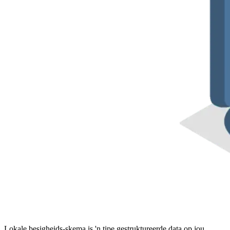
Lokale besigheids-skema is 'n tipe gestruktureerde data op jou