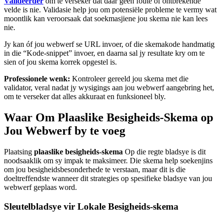
Valideerder
om te verseker dat daar geen foute of ontbrekende
velde is nie. Validasie help jou om potensiële probleme te vermy wat
moontlik kan veroorsaak dat soekmasjiene jou skema nie kan lees
nie.
Jy kan óf jou webwerf se URL invoer, of die skemakode handmatig
in die “Kode-snippet” invoer, en daarna sal jy resultate kry om te
sien of jou skema korrek opgestel is.
Professionele wenk:
Kontroleer gereeld jou skema met die
validator, veral nadat jy wysigings aan jou webwerf aangebring het,
om te verseker dat alles akkuraat en funksioneel bly.
Waar Om Plaaslike Besigheids-Skema op
Jou Webwerf by te voeg
Plaatsing
plaaslike besigheids-skema
Op die regte bladsye is dit
noodsaaklik om sy impak te maksimeer. Die skema help soekenjins
om jou besigheidsbesonderhede te verstaan, maar dit is die
doeltreffendste wanneer dit strategies op spesifieke bladsye van jou
webwerf geplaas word.
Sleutelbladsye vir Lokale Besigheids-skema