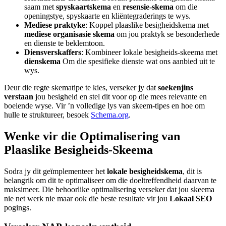
saam met
spyskaartskema
en
resensie-skema
om die
openingstye, spyskaarte en kliëntegraderings te wys.
Mediese praktyke
: Koppel plaaslike besigheidskema met
mediese organisasie skema
om jou praktyk se besonderhede
en dienste te beklemtoon.
Diensverskaffers
: Kombineer lokale besigheids-skeema met
dienskema
Om die spesifieke dienste wat ons aanbied uit te
wys.
Deur die regte skematipe te kies, verseker jy dat
soekenjins
verstaan
jou besigheid en stel dit voor op die mees relevante en
boeiende wyse. Vir ’n volledige lys van skeem-tipes en hoe om
hulle te struktureer, besoek
Schema.org
.
Wenke vir die Optimalisering van
Plaaslike Besigheids-Skeema
Sodra jy dit geïmplementeer het
lokale besigheidskema
, dit is
belangrik om dit te optimaliseer om die doeltreffendheid daarvan te
maksimeer. Die behoorlike optimalisering verseker dat jou skeema
nie net werk nie maar ook die beste resultate vir jou
Lokaal SEO
pogings.