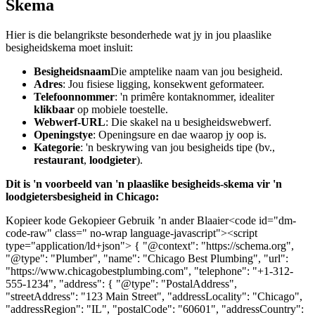
Skema
Hier is die belangrikste besonderhede wat jy in jou plaaslike
besigheidskema moet insluit:
Besigheidsnaam
Die amptelike naam van jou besigheid.
Adres
: Jou fisiese ligging, konsekwent geformateer.
Telefoonnommer
: 'n primêre kontaknommer, idealiter
klikbaar
op mobiele toestelle.
Webwerf-URL
: Die skakel na u besigheidswebwerf.
Openingstye
: Openingsure en dae waarop jy oop is.
Kategorie
: 'n beskrywing van jou besigheids tipe (bv.,
restaurant
,
loodgieter
).
Dit is 'n voorbeeld van 'n plaaslike besigheids-skema vir 'n
loodgietersbesigheid in Chicago:
Kopieer kode Gekopieer Gebruik ’n ander Blaaier<code id="dm-
code-raw" class=" no-wrap language-javascript"><script
type="application/ld+json"> { "@context": "https://schema.org",
"@type": "Plumber", "name": "Chicago Best Plumbing", "url":
"https://www.chicagobestplumbing.com", "telephone": "+1-312-
555-1234", "address": { "@type": "PostalAddress",
"streetAddress": "123 Main Street", "addressLocality": "Chicago",
"addressRegion": "IL", "postalCode": "60601", "addressCountry":