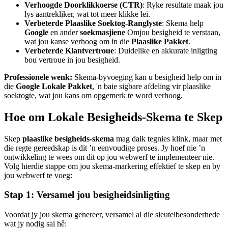
Verhoogde Doorklikkoerse (CTR)
: Ryke resultate maak jou
lys aantrekliker, wat tot meer klikke lei.
Verbeterde Plaaslike Soektog-Ranglyste
: Skema help
Google
en ander
soekmasjiene
Omjou besigheid te verstaan,
wat jou kanse verhoog om in die
Plaaslike Pakket
.
Verbeterde Klantvertroue
: Duidelike en akkurate inligting
bou vertroue in jou besigheid.
Professionele wenk:
Skema-byvoeging kan u besigheid help om in
die
Google Lokale Pakket
, 'n baie sigbare afdeling vir plaaslike
soektogte, wat jou kans om opgemerk te word verhoog.
Hoe om Lokale Besigheids-Skema te Skep
Skep
plaaslike besigheids-skema
mag dalk tegnies klink, maar met
die regte gereedskap is dit ’n eenvoudige proses. Jy hoef nie ’n
ontwikkeling te wees om dit op jou webwerf te implementeer nie.
Volg hierdie stappe om jou skema-markering effektief te skep en by
jou webwerf te voeg:
Stap 1: Versamel jou besigheidsinligting
Voordat jy jou skema genereer, versamel al die sleutelbesonderhede
wat jy nodig sal hê: