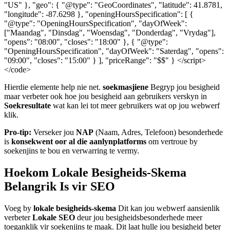
"US" }, "geo": { "@type": "GeoCoordinates", "latitude": 41.8781,
"longitude": -87.6298 }, "openingHoursSpecification": [ {
"@type": "OpeningHoursSpecification", "dayOfWeek":
["Maandag", "Dinsdag", "Woensdag", "Donderdag", "Vrydag"],
"opens": "08:00", "closes": "18:00" }, { "@type":
"OpeningHoursSpecification", "dayOfWeek": "Saterdag", "opens":
"09:00", "closes": "15:00" } ], "priceRange": "$$" } </script>
</code>
Hierdie elemente help nie net.
soekmasjiene
Begryp jou besigheid
maar verbeter ook hoe jou besigheid aan gebruikers verskyn in
Soekresultate
wat kan lei tot meer gebruikers wat op jou webwerf
klik.
Pro-tip:
Verseker jou
NAP
(Naam, Adres, Telefoon) besonderhede
is
konsekwent oor al die aanlynplatforms
om vertroue by
soekenjins te bou en verwarring te vermy.
Hoekom Lokale Besigheids-Skema
Belangrik Is vir SEO
Voeg by
lokale besigheids-skema
Dit kan jou webwerf aansienlik
verbeter
Lokale SEO
deur jou besigheidsbesonderhede meer
toeganklik vir soekenjins te maak. Dit laat hulle jou besigheid beter