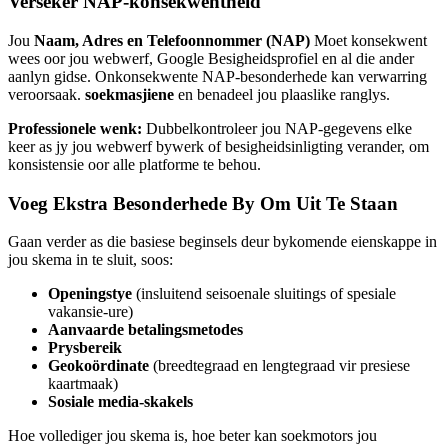
Verseker NAP-konsekwentheid
Jou
Naam, Adres en Telefoonnommer (NAP)
Moet konsekwent
wees oor jou webwerf, Google Besigheidsprofiel en al die ander
aanlyn gidse. Onkonsekwente NAP-besonderhede kan verwarring
veroorsaak.
soekmasjiene
en benadeel jou plaaslike ranglys.
Professionele wenk:
Dubbelkontroleer jou NAP-gegevens elke
keer as jy jou webwerf bywerk of besigheidsinligting verander, om
konsistensie oor alle platforme te behou.
Voeg Ekstra Besonderhede By Om Uit Te Staan
Gaan verder as die basiese beginsels deur bykomende eienskappe in
jou skema in te sluit, soos:
Openingstye
(insluitend seisoenale sluitings of spesiale
vakansie-ure)
Aanvaarde betalingsmetodes
Prysbereik
Geokoördinate
(breedtegraad en lengtegraad vir presiese
kaartmaak)
Sosiale media-skakels
Hoe vollediger jou skema is, hoe beter kan soekmotors jou