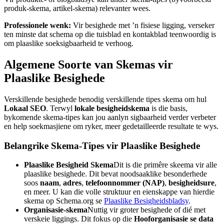
produk-skema, artikel-skema) relevanter wees.
Professionele wenk:
Vir besighede met ’n fisiese ligging, verseker
ten minste dat schema op die tuisblad en kontakblad teenwoordig is
om plaaslike soeksigbaarheid te verhoog.
Algemene Soorte van Skemas vir
Plaaslike Besighede
Verskillende besighede benodig verskillende tipes skema om hul
Lokaal SEO
. Terwyl
lokale besigheidskema
is die basis,
bykomende skema-tipes kan jou aanlyn sigbaarheid verder verbeter
en help soekmasjiene om ryker, meer gedetailleerde resultate te wys.
Belangrike Skema-Tipes vir Plaaslike Besighede
Plaaslike Besigheid Skema
Dit is die primêre skeema vir alle
plaaslike besighede. Dit bevat noodsaaklike besonderhede
soos
naam
,
adres
,
telefoonnommer (NAP)
,
besigheidsure
,
en meer. U kan die volle struktuur en eienskappe van hierdie
skema op Schema.org se
Plaaslike Besigheidsbladsy
.
Organisasie-skema
Nuttig vir groter besighede of dié met
verskeie liggings. Dit fokus op die
Hooforganisasie se data