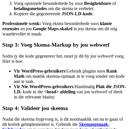
Voeg opsionele besonderhede by soos
Besigheidsure
of
betalingsmetodes
om die skema te verbeter.
Kopieer die gegenereerde
JSON-LD-kode
.
Professionele wenk:
Voeg ekstra besonderhede soos
klante
resensies
en jou
Google Maps-skakel
in jou skema om dit nóg
waardevoller te maak.
Stap 3: Voeg Skema-Markup by jou webwerf
Sodra jy die kode gegenereer het, moet jy dit by jou webwerf voeg.
Hier is hoe:
Vir WordPress-gebruikers
:Gebruik plugins soos
Rank
Math
om maklik skeema-opmaak in te voeg sonder om kode
aan te raak.
Vir Nie-WordPress-gebruikers
:Handmatig
Plak die JSON-
LD.
kode in die
<head> afdeling
van jou webwerf of direk
in die relevante bladsy.
Stap 4: Valideer jou skeema
Nadat die skeema bygevoeg is, is dit noodsaaklik om na te gaan of
dit korrek geïmplementeer is. Gebruik die
Skemaopmaak-