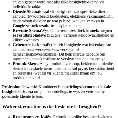
en kan gepaar word met plaaslike besigheids-skema vir
individuele takke.
Dienste Skema
Ideaal vir besighede wat spesifieke dienste
aanbied (byvoorbeeld loodgieters, elektriese vakmanne). Dit
beklemtoon die dienste wat jy bied, wat kan verskyn in
Google se soekresultate
as ryke snippets.
Resensie Skema
Wys klante-resensies direk in
soekmasjien
se resultatebladsye
(SERPs), verhoog geloofwaardigheid en
klikfrekwensies.
Gebeurtenis-skema
Perfek vir besighede wat byeenkomste
aanbied soos werkswinkels, verkope, of
gemeenskapsbyeenkomste. Dit help hierdie gebeure om
prominent in soekresultate te verskyn met datums en tye.
Produk Skema
As jy produkte verkoop, beklemtoon hierdie
skema individuele items, insluitend hul pryse, beskikbaarheid
en resensies, wat dit vir kliënte makliker maak om jou
produkte te vind.
Professionele wenk:
Kombineer
beoordelingsskema
met
lokale
besigheids-skema
om jou beoordelings te wys en vertroue by
potensiële kliënte te bou.
Watter skema-tipe is die beste vir U besigheid?
Restaurants en Kafés
: Gebruik plaaslike besigheids-skema