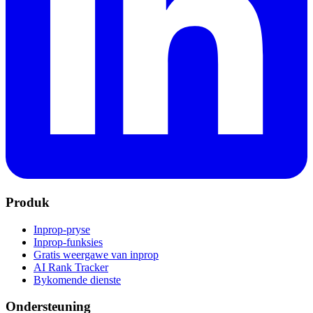
Produk
Inprop-pryse
Inprop-funksies
Gratis weergawe van inprop
AI Rank Tracker
Bykomende dienste
Ondersteuning