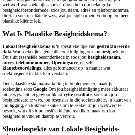
webwerf wat soekenjins soos Google help om belangrike
besigheidsbesonderhede, soos jou naam, adres en telefoonnommer,
direk in soekresultate te wys, wat jou sigbaarheid verhoog en meer
plaaslike kliënte lok.
Wat Is Plaaslike Besigheidskema?
Lokaal Besigheidskema
is 'n spesifieke tipe van
gestruktureerde
data
Wat soekenjins gedetailleerde inligting oor jou besigheid gee.
Dit sluit essensiële besonderhede in soos jou
besigheidsnaam
,
adres
,
telefoonnommer
,
Openingsure
, en selfs
klantebeoordelings
, alles geformatteer op ’n manier wat
soekmasjiene maklik kan verstaan.
Deur plaaslike skema-markering te implementeer, maak jy
soekenjins soos
Google
Om jou besigheidsinligting meer akkuraat
uit te wys. Dit lei gewoonlik tot
ryke resultate
, soos om jou
besigheidsure te wys, jou resensies in die soekresultate, ’n kaart van
jou ligging, en klikbare skakels om te skakel of jou webwerf te
besoek, wat dit vir potensiële kliënte makliker maak om jou
besigheid te vind en daarop te vertrou.
Sleutelaspekte van Lokale Besigheids-