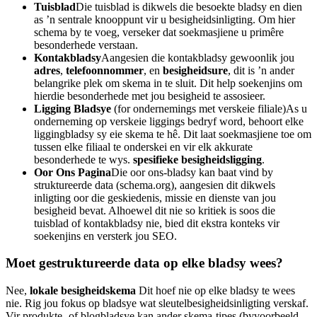
Tuisblad
Die tuisblad is dikwels die besoekte bladsy en dien
as ’n sentrale knooppunt vir u besigheidsinligting. Om hier
schema by te voeg, verseker dat soekmasjiene u primêre
besonderhede verstaan.
Kontakbladsy
Aangesien die kontakbladsy gewoonlik jou
adres
,
telefoonnommer
, en
besigheidsure
, dit is ’n ander
belangrike plek om skema in te sluit. Dit help soekenjins om
hierdie besonderhede met jou besigheid te assosieer.
Ligging Bladsye
(for ondernemings met verskeie filiale)As u
onderneming op verskeie liggings bedryf word, behoort elke
liggingbladsy sy eie skema te hê. Dit laat soekmasjiene toe om
tussen elke filiaal te onderskei en vir elk akkurate
besonderhede te wys.
spesifieke besigheidsligging
.
Oor Ons Pagina
Die oor ons-bladsy kan baat vind by
struktureerde data (schema.org), aangesien dit dikwels
inligting oor die geskiedenis, missie en dienste van jou
besigheid bevat. Alhoewel dit nie so kritiek is soos die
tuisblad of kontakbladsy nie, bied dit ekstra konteks vir
soekenjins en versterk jou SEO.
Moet gestruktureerde data op elke bladsy wees?
Nee,
lokale besigheidskema
Dit hoef nie op elke bladsy te wees
nie. Rig jou fokus op bladsye wat sleutelbesigheidsinligting verskaf.
Vir produkte- of blogbladsye kan ander skema-tipes (byvoorbeeld