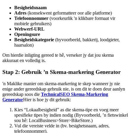
Besigheidsnaam
Adres
(konsekwent geformatteer oor alle platforme)
Telefoonnommer
(voorkeurlik 'n klikbare formaat vir
mobiele gebruikers)
Webwerf-URL
Openingsure
Besigheidskategorie
(byvoorbeeld, bakkerij, loodgieter,
haarsalon)
Om hierdie inligting gereed te hê, verseker jy dat jou skema
akkuraat en volledig is.
Stap 2: Gebruik ’n Skema-markering Generator
'n Maklike manier om skema-markering te skep wanneer jy nie
enige ander gereedskap gebruik nie, is om dit te doen deur aanlyn
gereedskap soos die
TechnicalSEO Skema-Markering
Generator
Hier is hoe jy dit gebruik:
Kies “Lokaalbesigheid” as die skema-tipe en voeg meer
spesifieke tipes by indien nodig (Byvoorbeeld, ’n fietswinkel
sou hê: LocalBusiness>Store>BikeStore.)
Vul die vereiste velde in (bv. besighetsnaam, adres,
telefoonnommer).